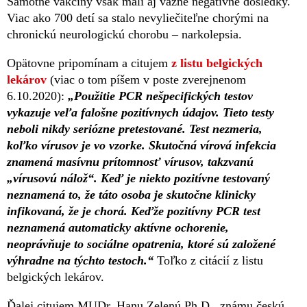
Samotné vakcíny však mali aj vážne negatívne dôsledky.
Viac ako 700 detí sa stalo nevyliečiteľne chorými na
chronickú neurologickú chorobu – narkolepsia.
Opätovne pripomínam a citujem
z listu belgických
lekárov
(viac o tom píšem v poste zverejnenom
6.10.2020):
„Použitie PCR nešpecifických testov
vykazuje veľa falošne pozitívnych údajov. Tieto testy
neboli nikdy seriózne pretestované. Test nezmeria,
koľko vírusov je vo vzorke. Skutočná vírová infekcia
znamená masívnu prítomnosť vírusov, takzvanú
„vírusovú nálož“. Keď je niekto pozitívne testovaný
neznamená to, že táto osoba je skutočne klinicky
infikovaná, že je chorá. Keďže pozitívny PCR test
neznamená automaticky aktívne ochorenie,
neoprávňuje to sociálne opatrenia, ktoré sú založené
výhradne na týchto testoch.“
Toľko z citácií z listu
belgických lekárov.
Ďalej citujem MUDr. Hanu Zelenú Ph.D., známu českú