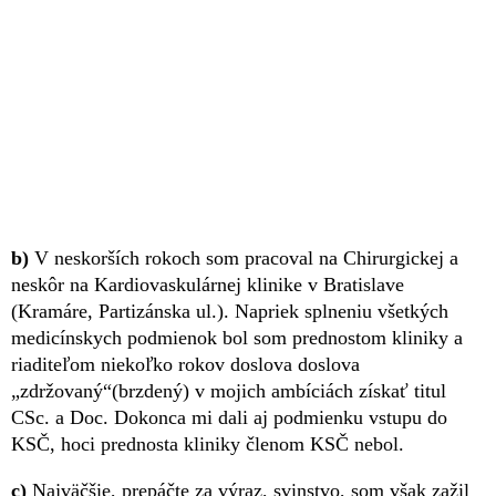
b)
V neskorších rokoch som pracoval na Chirurgickej a
neskôr na Kardiovaskulárnej klinike v Bratislave
(Kramáre, Partizánska ul.). Napriek splneniu všetkých
medicínskych podmienok bol som prednostom kliniky a
riaditeľom niekoľko rokov doslova doslova
„zdržovaný“(brzdený) v mojich ambíciách získať titul
CSc. a Doc. Dokonca mi dali aj podmienku vstupu do
KSČ, hoci prednosta kliniky členom KSČ nebol.
c)
Najväčšie, prepáčte za výraz, svinstvo, som však zažil