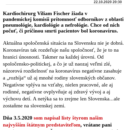
22.10.2020 20:30
Kardiochirurg Viliam Fischer žiada v
pandemickej komisii prítomnosť odborníkov z oblasti
pneumológie, kardiológie a nefrológie. Chce od nich
počuť, či príčinou smrti pacientov bol koronavírus.
Aktuálna spoločenská situácia na Slovensku nie je dobrá.
Koronavírus tak rozdeľuje našu spoločnosť, že je to na
hranici únosnosti. Takmer na každej úrovni. Od
spoločensko-politickej, a čo je už naozaj veľmi zlé,
názorová rozdielnosť na koronavírus negatívne zasahuje
a „rozbíja“ už aj mnohé rodiny slovenských občanov.
Negatívne vplýva na vzťahy, nielen pracovné, ale aj
rodinné, negatívne ovplyvňuje aj zdravý vývoj a aj
výchovu detí. A netýka sa to zrejme len Slovenska...ale
zostaňme na slovenskej zemi.
Dňa 3.5.2020
som napísal listy štyrom našim
najvyšším štátnym predstaviteľom
, vrátane pani