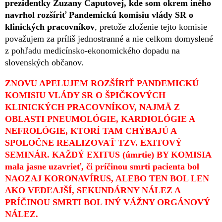
prezidentky Zuzany Čaputovej, kde som okrem iného
navrhol rozšíriť Pandemickú komisiu vlády SR o
klinických pracovníkov
, pretože zloženie tejto komisie
považujem za príliš jednostranné a nie celkom domyslené
z pohľadu medicínsko-ekonomického dopadu na
slovenských občanov.
ZNOVU APELUJEM ROZŠÍRIŤ PANDEMICKÚ
KOMISIU VLÁDY SR O ŠPIČKOVÝCH
KLINICKÝCH PRACOVNÍKOV, NAJMÄ Z
OBLASTI PNEUMOLÓGIE, KARDIOLÓGIE A
NEFROLÓGIE, KTORÍ TAM CHÝBAJÚ A
SPOLOČNE REALIZOVAŤ TZV. EXITOVÝ
SEMINÁR. KAŽDÝ EXITUS (úmrtie) BY KOMISIA
mala jasne uzavrieť, či príčinou smrti pacienta bol
NAOZAJ KORONAVÍRUS, ALEBO TEN BOL LEN
AKO VEDĽAJŠÍ, SEKUNDÁRNY NÁLEZ A
PRÍČINOU SMRTI BOL INÝ VÁŽNY ORGÁNOVÝ
NÁLEZ.