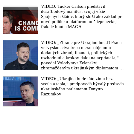
VIDEO: Tucker Carlson predstavil
desaťbodový manifest svojej vízie
Spojených štátov, ktorý slúži ako základ pre
novú politickú platformu odštiepeneckej
frakcie hnutia MAGA
VIDEO: „Zbrane pre Ukrajinu hneď! Prácu
veľvyslanectva treba merať objemom
dodaných zbraní, financií, politických
rozhodnutí a krokov tlaku na nepriateľa,“
povedal Volodymyr Zelenskyj
zhromaždeným ukrajinským diplomatom v
Kyjeve. Donald Trump mu potom odkázal,
že USA Ukrajine nedodajú protiraketové
VIDEO: „Ukrajina bude túto zimu bez
systémy Patriot
svetla a tepla,“ predpovedá bývalý predseda
ukrajinského parlamentu Dmytro
Razumkov