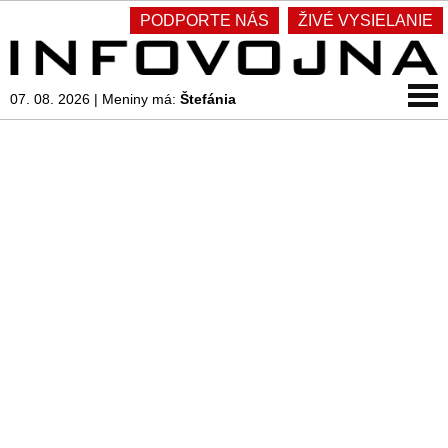
PODPORTE NÁS
ŽIVÉ VYSIELANIE
07. 08. 2026
|
Meniny má:
Štefánia