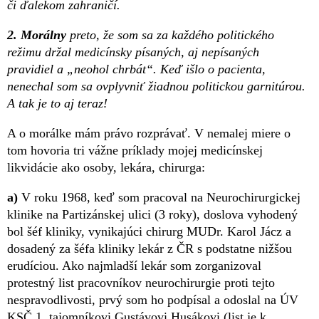
či ďalekom zahraničí.
2. Morálny
preto, že som sa za každého politického
režimu držal medicínsky písaných, aj nepísaných
pravidiel a „neohol chrbát“. Keď išlo o pacienta,
nenechal som sa ovplyvniť žiadnou politickou garnitúrou.
A tak je to aj teraz!
A o morálke mám právo rozprávať. V nemalej miere o
tom hovoria tri vážne príklady mojej medicínskej
likvidácie ako osoby, lekára, chirurga:
a)
V roku 1968, keď som pracoval na Neurochirurgickej
klinike na Partizánskej ulici (3 roky), doslova vyhodený
bol šéf kliniky, vynikajúci chirurg MUDr. Karol Jácz a
dosadený za šéfa kliniky lekár z ČR s podstatne nižšou
erudíciou. Ako najmladší lekár som zorganizoval
protestný list pracovníkov neurochirurgie proti tejto
nespravodlivosti, prvý som ho podpísal a odoslal na ÚV
KSČ 1. tajomníkovi Gustávovi Husákovi (list je k