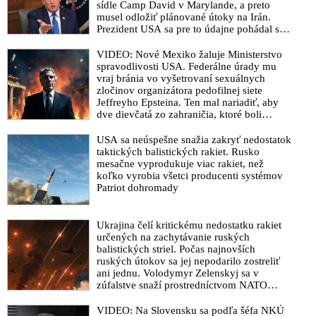
sídle Camp David v Marylande, a preto
musel odložiť plánované útoky na Irán.
Prezident USA sa pre to údajne pohádal so
šéfom Pentagónu, lebo bol presvedčený o
opaku
VIDEO: Nové Mexiko žaluje Ministerstvo
spravodlivosti USA. Federálne úrady mu
vraj bránia vo vyšetrovaní sexuálnych
zločinov organizátora pedofilnej siete
Jeffreyho Epsteina. Ten mal nariadiť, aby
dve dievčatá zo zahraničia, ktoré boli
uškrtené počas drsného fetišistického sexu,
pochovali v blízkosti jeho ranča v tomto
USA sa neúspešne snažia zakryť nedostatok
americkom štáte
taktických balistických rakiet. Rusko
mesačne vyprodukuje viac rakiet, než
koľko vyrobia všetci producenti systémov
Patriot dohromady
Ukrajina čelí kritickému nedostatku rakiet
určených na zachytávanie ruských
balistických striel. Počas najnovších
ruských útokov sa jej nepodarilo zostreliť
ani jednu. Volodymyr Zelenskyj sa v
zúfalstve snaží prostredníctvom NATO
zabezpečiť ich dodávky
VIDEO: Na Slovensku sa podľa šéfa NKÚ