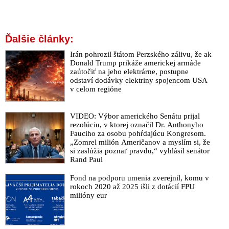
Ďalšie články:
Irán pohrozil štátom Perzského zálivu, že ak
Donald Trump prikáže americkej armáde
zaútočiť na jeho elektrárne, postupne
odstaví dodávky elektriny spojencom USA
v celom regióne
VIDEO: Výbor amerického Senátu prijal
rezolúciu, v ktorej označil Dr. Anthonyho
Fauciho za osobu pohŕdajúcu Kongresom.
„Zomrel milión Američanov a myslím si, že
si zaslúžia poznať pravdu,“ vyhlásil senátor
Rand Paul
Fond na podporu umenia zverejnil, komu v
rokoch 2020 až 2025 išli z dotácií FPU
milióny eur