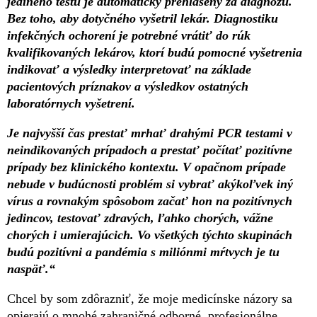
jediného testu je automaticky prehlásený za diagnózu.
Bez toho, aby dotyčného vyšetril lekár. Diagnostiku
infekčných ochorení je potrebné vrátiť do rúk
kvalifikovaných lekárov, ktorí budú pomocné vyšetrenia
indikovať a výsledky interpretovať na základe
pacientových príznakov a výsledkov ostatných
laboratórnych vyšetrení.
Je najvyšší čas prestať mrhať drahými PCR testami v
neindikovaných prípadoch a prestať počítať pozitívne
prípady bez klinického kontextu. V opačnom prípade
nebude v budúcnosti problém si vybrať akýkoľvek iný
vírus a rovnakým spôsobom začať hon na pozitívnych
jedincov, testovať zdravých, ľahko chorých, vážne
chorých i umierajúcich. Vo všetkých týchto skupinách
budú pozitívni a pandémia s miliónmi mŕtvych je tu
naspäť.“
Chcel by som zdôrazniť, že moje medicínske názory sa
opierajú o mnohé zahraničné odborné, profesionálne