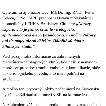
Opieram sa aj o názor Doc. MUDr. Ing. RNDr. Petra
Celeca, DrSc., MPH prednostu Ústavu molekulárnej
biomedicíny LFUK v Bratislave. Citujem:
„Názory
expertov, to je jedno, či sú to virológovia,
epidemiológovia alebo fyziológovia, nestačia. Názory,
ani tie moje, nie sú dôležité. Dôležité sú dáta z
klinických štúdií.“
Prichádzajú totiž informácie zo zahraničných
medicínsko-patologických kliník, kde našli v nemalom
množstve prípadov trombo-embolické komplikácie, skôr
bakteriologického pôvodu, a to mení pohľad na
situáciu...
A možno ten „výborný“ nízky počet úmrtí na Slovensku
by ešte znížil štatistiku úmrtí v SR na koronavírus.
Nezľahčujem vážnosť ochorenia na koronavírus, pacienti