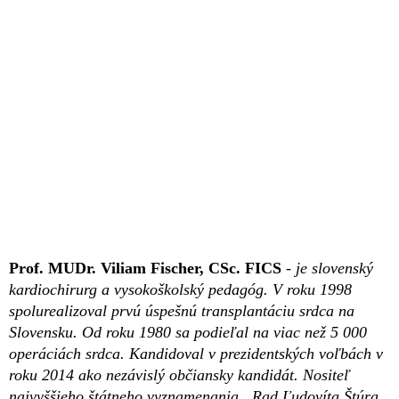
Prof. MUDr. Viliam Fischer, CSc. FICS
- je slovenský
kardiochirurg a vysokoškolský pedagóg. V roku 1998
spolurealizoval prvú úspešnú transplantáciu srdca na
Slovensku. Od roku 1980 sa podieľal na viac než 5 000
operáciách srdca. Kandidoval v prezidentských voľbách v
roku 2014 ako nezávislý občiansky kandidát. Nositeľ
najvyššieho štátneho vyznamenania „Rad Ľudovíta Štúra