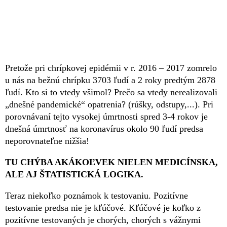
Pretože pri chrípkovej epidémii v r. 2016 – 2017 zomrelo
u nás na bežnú chrípku 3703 ľudí a 2 roky predtým 2878
ľudí. Kto si to vtedy všimol? Prečo sa vtedy nerealizovali
„dnešné pandemické“ opatrenia? (rúšky, odstupy,...). Pri
porovnávaní tejto vysokej úmrtnosti spred 3-4 rokov je
dnešná úmrtnosť na koronavírus okolo 90 ľudí predsa
neporovnateľne nižšia!
TU CHÝBA AKÁKOĽVEK NIELEN MEDICÍNSKA,
ALE AJ ŠTATISTICKÁ LOGIKA.
Teraz niekoľko poznámok k testovaniu. Pozitívne
testovanie predsa nie je kľúčové. Kľúčové je koľko z
pozitívne testovaných je chorých, chorých s vážnymi