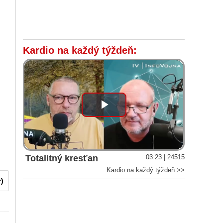
Kardio na každý týždeň:
Play
Video
Totalitný kresťan
03:23 | 24515
Kardio na každý týždeň >>
r)