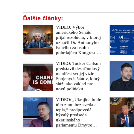
politické ciele globalistov, príležitosť na modernizáciu 
VIDEO, které vyvrací argumenty klimatických alarmistů
Ďalšie články:
VIDEO: Výbor
amerického Senátu
prijal rezolúciu, v ktorej
označil Dr. Anthonyho
Fauciho za osobu
pohŕdajúcu Kongresom.
„Zomrel milión
Američanov a myslím
VIDEO: Tucker Carlson
si, že si zaslúžia poznať
predstavil desaťbodový
pravdu,“ vyhlásil
manifest svojej vízie
senátor Rand Paul
Spojených štátov, ktorý
slúži ako základ pre
novú politickú
platformu
odštiepeneckej frakcie
VIDEO: „Ukrajina bude
hnutia MAGA
túto zimu bez svetla a
tepla,“ predpovedá
bývalý predseda
ukrajinského
parlamentu Dmytro
Razumkov