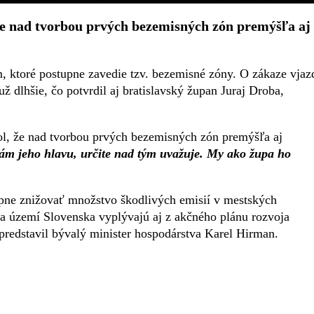
že nad tvorbou prvých bezemisných zón premýšľa aj
 ktoré postupne zavedie tzv. bezemisné zóny. O zákaze vjaz
 dlhšie, čo potvrdil aj bratislavský župan Juraj Droba,
l, že nad tvorbou prvých bezemisných zón premýšľa aj
m jeho hlavu, určite nad tým uvažuje. My ako župa ho
ne znižovať množstvo škodlivých emisií v mestských
a území Slovenska vyplývajú aj z akčného plánu rozvoja
predstavil bývalý minister hospodárstva Karel Hirman.