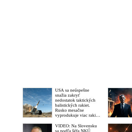
USA sa neúspešne
snažia zakryť
nedostatok taktických
balistických rakiet.
Rusko mesačne
vyprodukuje viac rakiet,
než koľko vyrobia
všetci producenti
VIDEO: Na Slovensku
systémov Patriot
sa podľa šéfa NKÚ