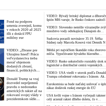
ekonomiky
 o globálním oteplování
VIDEO: Bývalý britský diplomat a dlhoroč
špión MI6 varuje, že Rusko čoskoro zaútočí
Fond na podporu
Európu, pretože k tomu bude dotlačené
umenia zverejnil, komu
rovnako, ako bolo dotlačené k invázii na
VIDEO: Slovensko nemôže výraznejšie zvýš
v rokoch 2020 až 2025
Ukrajinu v roku 2022. Zelenskyj medzitým 
množstvo vody odtekajúcej Dunajom do
išli z dotácií FPU
Kyjeve naliehal na zhromaždených diplomat
Maďarska
milióny eur
aby vo svete zháňali energie pre Ukrajinu n
Sudcovia porazili novinárov 35:19. Šéfka
zimu. Putin vraj bude mobilizovať a vojna s
Súdnej rady Marcela Kosová viní Denník N
do zimy pravdepodobne neskončí
krivenia reality
VIDEO: „Zbrane pre
Médiá pri najväčšom škandále roka zborovo
mlčia. Vypočúvanie bývaleho hlavného
Ukrajinu hneď! Prácu
lekárskeho poradcu Bieleho domu Anthony
veľvyslanectva treba
Fauciho pred výborom amerického Senátu
VIDEO: Rusko uskutočnilo rozsiahly útok n
merať objemom
väčšina médií ignorovala
logistické a distribučné centrá vojenských
dodaných zbraní,
dodávok na Ukrajine. Ukrajinská protivzdu
financií, politických
obrana nedokázala počas ničivého nočného
VIDEO: USA viedli v utorok podľa Donald
rozhodnutí a krokov
útoku na Kyjev a jeho okolie zachytiť ani
Trumpa celodenné rokovania s Iránom. Ak
tlaku na nepriateľa,“
Donald Trump sa vraj
jednu ruskú raketu
zlyhajú, sľubuje tvrdý vojenský zásah proti
povedal Volodymyr
dozvedel nepríjemnú
Teheránu
Eurokomisia sa bude naďalej usilovať o úpl
Zelenskyj
pravdu o nedostatku
zákaz dodávok ruskej energie do EÚ
zhromaždeným
amerických rakiet až na
ukrajinským
rokovaní svojej vlády v
USA kvôli vojne s Iránom vyčerpali takmer
diplomatom v Kyjeve.
prezidentskom sídle
celý arzenál rakiet dlhého doletu, čo v
Donald Trump mu
Camp David v
Pentagóne a Trumpovej administratíve