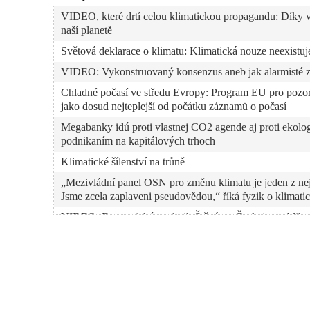
VIDEO, které drtí celou klimatickou propagandu: Díky
naší planetě
Světová deklarace o klimatu: Klimatická nouze neexistuj
VIDEO: Vykonstruovaný konsenzus aneb jak alarmisté 
Chladné počasí ve středu Evropy: Program EU pro pozorov
jako dosud nejteplejší od počátku záznamů o počasí
Megabanky idú proti vlastnej CO2 agende aj proti ekolog
podnikaním na kapitálových trhoch
Klimatické šílenství na trůně
„Mezivládní panel OSN pro změnu klimatu je jeden z nej
Jsme zcela zaplaveni pseudovědou,“ říká fyzik o klimati
VIDEO: Energetický analytik Štěpán o Českej republike a
ktorá s pomocou sluhov Sorosa v médiách, politike a štr
„Nositeľ Nobelovej ceny za fyziku John Francis Clauser p
označil za podvod z dielne globálnej elity a skorump
ďalších organizácií“
VIDEO: Ikona klimatických alarmistov a ekofašistov G
polície opäť so svojimi fanúšikmi protestovala a blokoval