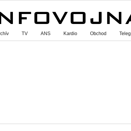
chív
TV
ANS
Kardio
Obchod
Tele