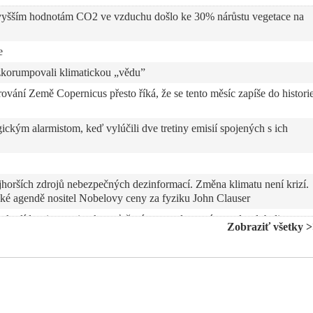
 vyšším hodnotám CO2 ve vzduchu došlo ke 30% nárůstu vegetace na
e
zkorumpovali klimatickou „vědu”
ání Země Copernicus přesto říká, že se tento měsíc zapíše do histori
ickým alarmistom, keď vylúčili dve tretiny emisií spojených s ich
horších zdrojů nebezpečných dezinformací. Změna klimatu není krizí.
cké agendě nositel Nobelovy ceny za fyziku John Clauser
ko lídrovi v protiruskom ťažení a presadzovaní agendy globalistov,
Zobraziť všetky 
ukúrach štátu likviduje ekonomiku a ožobračuje vlastných občanov:
opísal ciele globalistov veľmi presne, keď reči o klimatickej kríze
ovanej vedy v spolupráci so Svetovým ekonomickým fórom, OSN, WHO 
reta Thunbergová po uložení pokuty súdom za neuposlúchnutie výzvy
a cestu. Polícia ju z protestu v Malmö odviedla