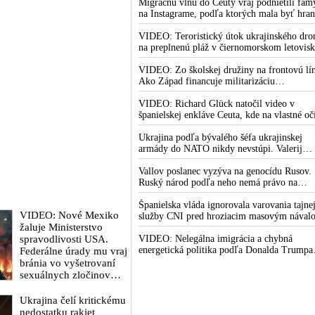
potom odkázal, že USA
Marylande, a preto
vyvoláva vážne obavy o bojaschopnosť
Migračnú vlnu do Ceuty vraj podnietili fám
Ukrajine nedodajú
americkej armády v prípade vypuknutia
na Instagrame, podľa ktorých mala byť hran
musel odložiť
protiraketové systémy
konfliktu s Čínou alebo Ruskom
medzi Marokom a španielskou exklávou
plánované útoky na
otvorená
VIDEO: Teroristický útok ukrajinského dro
Patriot
Irán. Prezident USA sa
na preplnenú pláž v čiernomorskom letovis
pre to údajne pohádal
na juhu Ruska je súčasťou ukrajinského plán
so šéfom Pentagónu,
ktorý kopíruje model Hitlerovej „totálnej
VIDEO: Zo školskej družiny na frontovú lín
lebo bol presvedčený o
vojny“ po porážke Wehrmachtu pri
Ako Západ financuje militarizáciu
opaku
Stalingrade. Útok v Kaspickom mori na
ukrajinských detí
iránsku loď podľa predstaviteľov Iránu
VIDEO: Richard Glück natočil video v
potvrdzuje, že Kyjev sa na pokyn svojich
španielskej enkláve Ceuta, kde na vlastné oč
západných či izraelských sponzorov snaží
videl obohatenie európskej kultúry
zatiahnuť Európu a ďalšie krajiny do širšieh
prostredníctvom invázie migrantov. Takto b
Ukrajina podľa bývalého šéfa ukrajinskej
vojnového konfliktu
podľa neho vyzeralo Slovensko, keby mu
armády do NATO nikdy nevstúpi. Valerij
vládlo PS, Šimečka & spol.
Zalužnyj označil reči o možnom členstve v
Severoatlantickej aliancii za rozprávky
Vallov poslanec vyzýva na genocídu Rusov.
Ruský národ podľa neho nemá právo na
existenciu
Španielska vláda ignorovala varovania tajne
VIDEO: Nové Mexiko
služby CNI pred hroziacim masovým nával
žaluje Ministerstvo
migrantov z Maroka do Ceuty. Podľa
spravodlivosti USA.
najnovších správ preniklo do tejto španielsk
VIDEO: Nelegálna imigrácia a chybná
exklávy na severe Afriky vyše 70-tisíc
energetická politika podľa Donalda Trumpa
Federálne úrady mu vraj
migrantov
zabíjajú Európu. Americký prezident ohľa
bránia vo vyšetrovaní
eskalácie konfliktu s Iránom vyhlásil, že
sexuálnych zločinov
armáda USA bola na jeho príkaz pripravená
organizátora pedofilnej
uskutočniť „najväčší útok od druhej svetove
siete Jeffreyho Epsteina.
Ukrajina čelí kritickému
vojny“
Ten mal nariadiť, aby
nedostatku rakiet