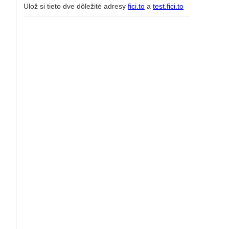
Ulož si tieto dve dôležité adresy
fici.to
a
test.fici.to
í
sa
zi