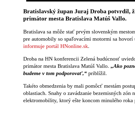
Bratislavský župan Juraj Droba potvrdil, 
primátor mesta Bratislava Matúš Vallo.
Bratislava sa môže stať prvým slovenským mestom,
pre automobily so spaľovacími motormi sa hovorí už
informuje portál HNonline.sk
.
Droba na HN konferencii Zelená budúcnosť uviedo
primátor mesta Bratislava Matúš Vallo.
„Ako pozná
budeme v tom podporovať,“
priblížil.
Takéto obmedzenia by mali pomôcť mestám postup
oblastiach. Snahy o zavádzanie bezemisných zón n
elektromobility, ktorý ešte koncom minulého roka 