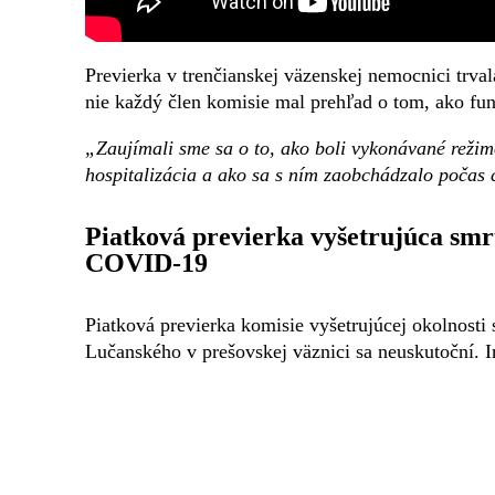
Previerka v trenčianskej väzenskej nemocnici trva
nie každý člen komisie mal prehľad o tom, ako fu
„Zaujímali sme sa o to, ako boli vykonávané reži
hospitalizácia a ako sa s ním zaobchádzalo počas 
Piatková previerka vyšetrujúca sm
COVID-19
Piatková previerka komisie vyšetrujúcej okolnost
Lučanského v prešovskej väznici sa neuskutoční. 