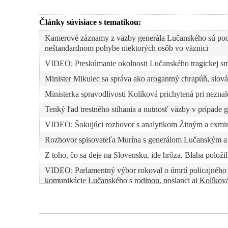
Články súvisiace s tematikou:
Kamerové záznamy z väzby generála Lučanského sú pod
neštandardnom pohybe niektorých osôb vo väznici
VIDEO: Preskúmanie okolnosti Lučanského tragickej smrt
Minister Mikulec sa správa ako arogantný chrapúň, slov
Ministerka spravodlivosti Kolíková prichytená pri nezn
Tenký ľad trestného stíhania a nutnosť väzby v prípade
VIDEO: Šokujúci rozhovor s analytikom Žitným a exmi
Rozhovor spisovateľa Murína s generálom Lučanským a V
Z toho, čo sa deje na Slovensku, ide hrôza. Blaha polož
VIDEO: Parlamentný výbor rokoval o úmrtí policajného 
komunikácie Lučanského s rodinou, poslanci aj Kolíková
VIDEO: Novinár Richard Bolješik hovorí o zvláštnom zl
Prokurátor Kysel musí vysvetliť, prečo poslal Lučanské
vyšetrovateľa