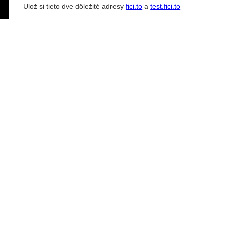
Ulož si tieto dve dôležité adresy
fici.to
a
test.fici.to