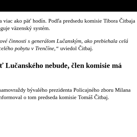
la viac ako päť hodín. Podľa predsedu komisie Tibora Čitbaja
nguje väzenský systém.
mové činnosti s generálom Lučanským, ako prebiehala celá
celého pobytu v Trenčíne,“
uviedol Čitbaj.
rť Lučanského nebude, člen komisie má
i samovraždy bývalého prezidenta Policajného zboru Milana
Informoval o tom predseda komisie Tomáš Čitbaj.