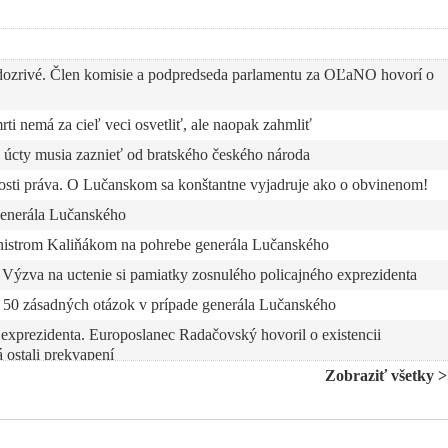
ozrivé. Člen komisie a podpredseda parlamentu za OĽaNO hovorí o
i nemá za cieľ veci osvetliť, ale naopak zahmliť
á úcty musia zaznieť od bratského českého národa
alosti práva. O Lučanskom sa konštantne vyjadruje ako o obvinenom!
 generála Lučanského
nistrom Kaliňákom na pohrebe generála Lučanského
ýzva na uctenie si pamiatky zosnulého policajného exprezidenta
il 50 zásadných otázok v prípade generála Lučanského
exprezidenta. Europoslanec Radačovský hovoril o existencii
 ostali prekvapení
Zobraziť všetky 
ožení komisie v prípade okolností úmrtia generála Lučanského
ho do prešovskej väznice dvakrát. Blaha hovorí o neľudskom správaní