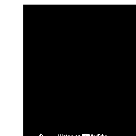
Podľa Denisy Sakovej (nezaradená) jej dnešná pr
však zostali stále nezodpovedané.
„Ďakujem za prof
otázok. Ja som mala niekoľko otázok týkajúcich sa
mala som ich zodpovedané. Nehovorím však, že mám
Čakali sme, že piatok (15. 1.) v Prešove si tieto n
odkladá,“
doplnila Saková.