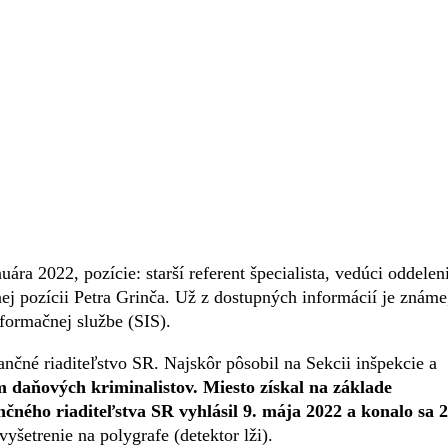
ra 2022, pozície: starší referent špecialista, vedúci oddelen
vnej pozícii Petra Grinča. Už z dostupných informácií je známe
nformačnej službe (SIS).
ančné riaditeľstvo SR. Najskôr pôsobil na Sekcii inšpekcie a
om daňových kriminalistov. Miesto získal na základe
ného riaditeľstva SR vyhlásil 9. mája 2022 a konalo sa 2
šetrenie na polygrafe (detektor lži).