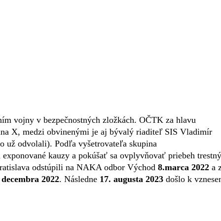
aním vojny v bezpečnostných zložkách. OČTK za hlavu
na X, medzi obvinenými je aj bývalý riaditeľ SIS Vladimír
o už odvolali). Podľa vyšetrovateľa skupina
ia exponované kauzy a pokúšať sa ovplyvňovať priebeh trestn
ratislava odstúpili na NAKA odbor Východ
8.marca 2022
a 
. decembra 2022
. Následne
17. augusta 2023
došlo k vznese