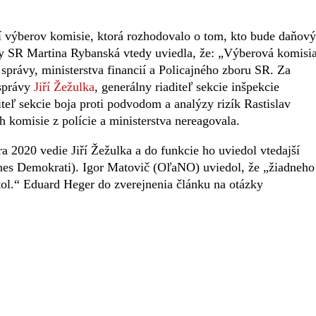
í výberov komisie, ktorá rozhodovalo o tom, kto bude daňov
vy SR Martina Rybanská vtedy uviedla, že: „Výberová komisi
 správy, ministerstva financií a Policajného zboru SR. Za
 správy
Jiří Žežulka
, generálny riaditeľ sekcie inšpekcie
iteľ sekcie boja proti podvodom a analýzy rizík Rastislav
 komisie z polície a ministerstva nereagovala.
2020 vedie Jiří Žežulka a do funkcie ho uviedol vtedajší
nes Demokrati). Igor Matovič (OľaNO) uviedol, že „žiadneho
tol.“ Eduard Heger do zverejnenia článku na otázky