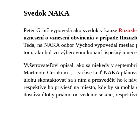
Svedok NAKA
Peter Grinč vypovedá ako svedok v kauze
Rozuzle
uznesení o vznesení obvinenia v prípade Rozuzl
Teda, na NAKA odbor Východ vypovedal mesiac po 
tom, ako bol vo výberovom konaní úspešný a nece
Vyšetrovateľovi opísal, ako sa niekedy v septembr
Martinom Ciriakom. „.. v čase keď NAKA plánoval
úlohu skontaktovať sa s ním a presvedčiť ho k náv
respektíve ho priviesť na miesto, kde by sa mohla s
dostáva úlohy priamo od vedenie sekcie, respektíve