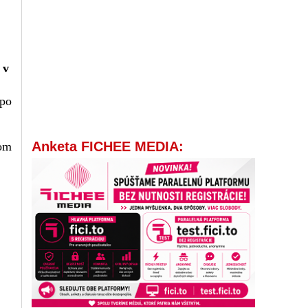
 v
 po
Anketa FICHEE MEDIA:
gom