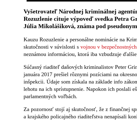
Vyšetrovateľ Národnej kriminálnej agentú
Rozuzlenie cituje výpoveď svedka Petra Gr
Júlia Mikolášiková, známa pod pseudony
Kauzu Rozuzlenie a personálne nominácie na Kri
skutočnosti v súvislosti s
vojnou v bezpečnostných
neznámou informáciou, ktorá iba vzbudzuje ďalšie
Súčasný riaditeľ daňových kriminalistov Peter Gri
januára 2017 prešiel rôznymi pozíciami na okresnom 
inšpekcii. Údaje som získala na základe info zákona
lehotu na ich sprístupnenie. Napokon ich poslali e
parlamentných voľbách.
Za pozornosť stojí aj skutočnosť, že z finančnej s
a krajského policajného riaditeľstva nenapísali ko