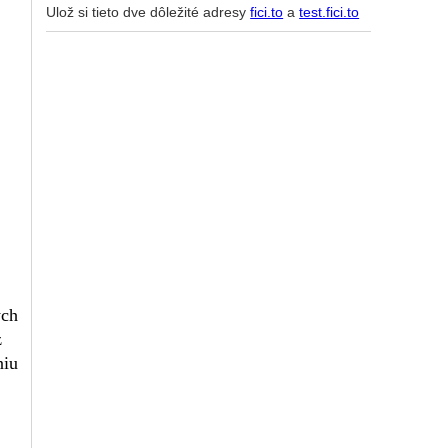
Ulož si tieto dve dôležité adresy
fici.to
a
test.fici.to
ých
z
niu