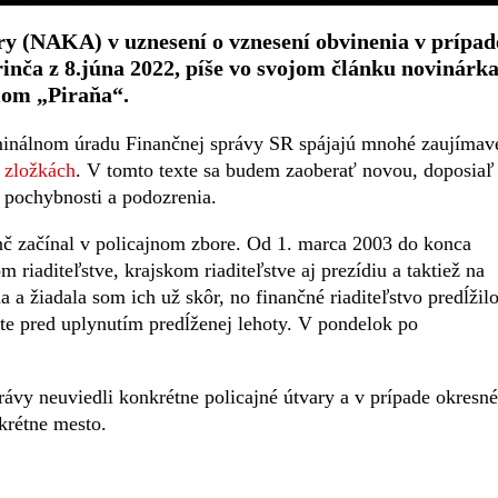
ry (NAKA) v uznesení o vznesení obvinenia v prípad
inča z 8.júna 2022, píše vo svojom článku novinárk
mom „Piraňa“.
minálnom úradu Finančnej správy SR spájajú mnohé zaujímav
 zložkách
. V tomto texte sa budem zaoberať novou, doposiaľ
 pochybnosti a podozrenia.
nč začínal v policajnom zbore. Od 1. marca 2003 do konca
riaditeľstve, krajskom riaditeľstve aj prezídiu a taktiež na
 a žiadala som ich už skôr, no finančné riaditeľstvo predĺžil
šte pred uplynutím predĺženej lehoty. V pondelok po
právy neuviedli konkrétne policajné útvary a v prípade okresn
nkrétne mesto.