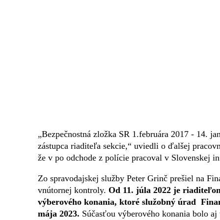
„Bezpečnostná zložka SR 1.februára 2017 - 14. januá
zástupca riaditeľa sekcie,“ uviedli o ďalšej praco
že v po odchode z polície pracoval v Slovenskej i
Zo spravodajskej služby Peter Grinč prešiel na Fin
vnútornej kontroly.
Od 11. júla 2022 je riaditeľ
výberového konania, ktoré služobný úrad Finanč
mája 2023.
Súčasťou výberového konania bolo aj vy