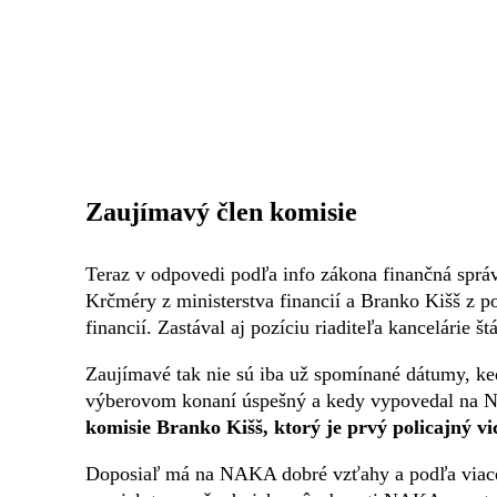
Zaujímavý člen komisie
Teraz v odpovedi podľa info zákona finančná sprá
Krčméry z ministerstva financií a Branko Kišš z p
financií. Zastával aj pozíciu riaditeľa kancelárie 
Zaujímavé tak nie sú iba už spomínané dátumy, ke
výberovom konaní úspešný a kedy vypovedal na
komisie Branko Kišš, ktorý je prvý policajný 
Doposiaľ má na NAKA dobré vzťahy a podľa viacerý