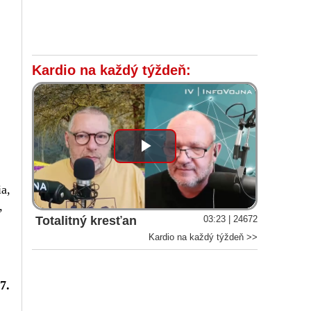
Kardio na každý týždeň:
Play
Video
ia,
,
Totalitný kresťan
03:23 | 24672
Kardio na každý týždeň >>
7.