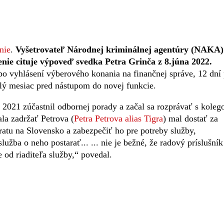
nie
.
Vyšetrovateľ Národnej kriminálnej agentúry (NAKA)
enie cituje výpoveď svedka Petra Grinča z 8.júna 2022.
vyhlásení výberového konania na finančnej správe, 12 dní
lý mesiac pred nástupom do novej funkcie.
i 2021 zúčastnil odbornej porady a začal sa rozprávať s kole
a zadržať Petrova (
Petra Petrova alias Tigra
) mal dostať za
ratu na Slovensko a zabezpečiť ho pre potreby služby,
lužba o neho postarať... ... nie je bežné, že radový príslušník
 od riaditeľa služby,“ povedal.