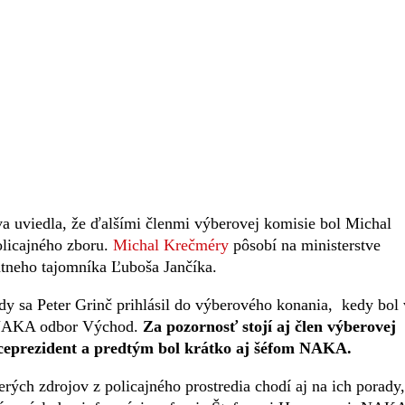
va uviedla, že ďalšími členmi výberovej komisie bol Michal
olicajného zboru.
Michal Krečméry
pôsobí na ministerstve
štátneho tajomníka Ľuboša Jančíka.
dy sa Peter Grinč prihlásil do výberového konania, kedy bol
 NAKA odbor Východ.
Za pozornosť stojí aj člen výberovej
viceprezident a predtým bol krátko aj šéfom NAKA.
ch zdrojov z policajného prostredia chodí aj na ich porady,