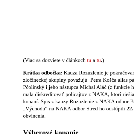
(Viac sa dozviete v článkoch
tu
a
tu
.)
Krátka odbočka
: Kauza Rozuzlenie je pokračov
zločineckej skupiny považujú Petra Košča alias pá
Pčolinský i jeho nástupca Michal Aláč (z funkcie h
mala diskreditovať policajtov z NAKA, ktorí rieš
konaní. Spis z kauzy Rozuzlenie z NAKA odbor B
„Východu“ na NAKA odbor Stred ho odstúpili
22
obvinenia.
Výberové konanie