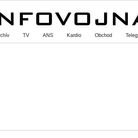
chív
TV
ANS
Kardio
Obchod
Tele