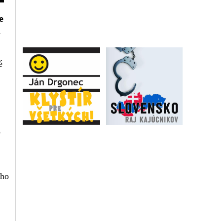
e
a
é
o
ého