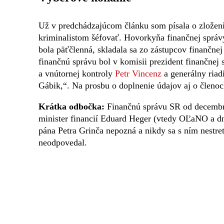
Už v predchádzajúcom článku som písala o zložen
kriminalistom šéfovať. Hovorkyňa finančnej sprá
bola päťčlenná, skladala sa zo zástupcov finančnej
finančnú správu bol v komisii prezident finančnej
a vnútornej kontroly
Petr Vincenz
a generálny riad
Gábik,“. Na prosbu o doplnenie údajov aj o členoch
Krátka odbočka:
Finančnú správu SR od decembra 
minister financií Eduard Heger (vtedy OĽaNO a d
pána Petra Grinča nepozná a nikdy sa s ním nestre
neodpovedal.