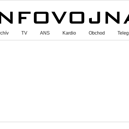
chív
TV
ANS
Kardio
Obchod
Tele