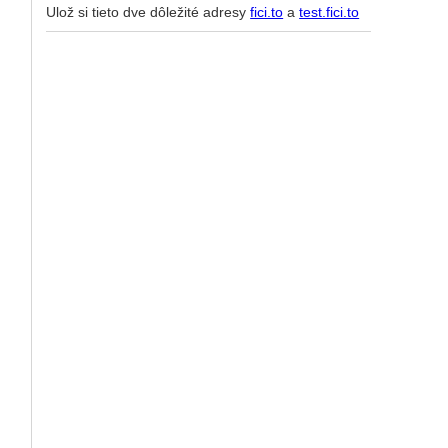
Ulož si tieto dve dôležité adresy
fici.to
a
test.fici.to