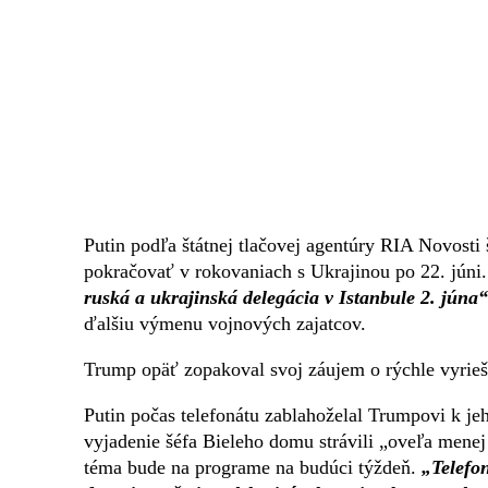
Putin podľa štátnej tlačovej agentúry RIA Novosti
pokračovať v rokovaniach s Ukrajinou po 22. júni
ruská a ukrajinská delegácia v Istanbule 2. júna“
ďalšiu výmenu vojnových zajatcov.
Trump opäť zopakoval svoj záujem o rýchle vyrieš
Putin počas telefonátu zablahoželal Trumpovi k je
vyjadenie šéfa Bieleho domu strávili „oveľa menej 
téma bude na programe na budúci týždeň.
„Telefon