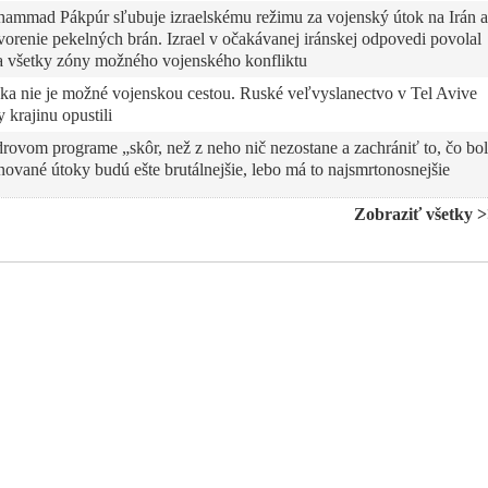
ammad Pákpúr sľubuje izraelskému režimu za vojenský útok na Irán a
vorenie pekelných brán. Izrael v očakávanej iránskej odpovedi povolal
na všetky zóny možného vojenského konfliktu
ka nie je možné vojenskou cestou. Ruské veľvyslanectvo v Tel Avive
 krajinu opustili
rovom programe „skôr, než z neho nič nezostane a zachrániť to, čo bo
nované útoky budú ešte brutálnejšie, lebo má to najsmrtonosnejšie
Zobraziť všetky 
pov tím do ťažkej pozície
e Teherán sa blíži k „bodu, z ktorého niet návratu“ a krajina vraj
tvrdí, že o izraelskom útoku na Irán vedel vopred. USA chcú však aj
iek snahám Izraela a Deep state zmariť nastolenie mieru
 generálneho štábu iránskej armády, veliteľa Revolučných gárd aj
zi USA a Iránom, ktorá podľa Trumpa bola nadosah. Izrael podľa
éf amerického rezortu diplomacie Marco Rubio uviedol, že USA nie sú 
 bezpečnostné opatrenia
vojenskú konfrontáciu medzi USA a Iránom. Spojené štáty v obave pred
odinám vojakov nachádzajúcich sa v rizikových štátoch Blízkeho