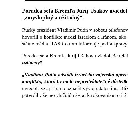
Poradca šéfa Kremľa Jurij Ušakov uviedol, 
„zmysluplný a užitočný“.
Ruský prezident Vladimir Putin v sobotu telefon
hovorili o konflikte medzi Izraelom a Iránom, ako a
štátne médiá. TASR o tom informuje podľa správy
Poradca šéfa Kremľa Jurij Ušakov uviedol, že telef
užitočný“
.
„Vladimir Putin odsúdil izraelskú vojenskú operác
konfliktu, ktorá by mala nepredvídateľné dôsledk
uviedol, že aj Trump označil vývoj udalostí na Bl
potvrdili, že nevylučujú návrat k rokovaniam o i