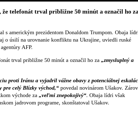
že telefonát trval približne 50 minút a označil ho z
oval s americkým prezidentom Donaldom Trumpom. Obaja lídr
j o úsilí na urovnanie konfliktu na Ukrajine, uviedli ruské
 agentúry AFP.
onát trval približne 50 minút a označil ho za
„zmysluplný a
iu proti Iránu a vyjadril vážne obavy z potenciálnej eskalác
y pre celý Blízky východ,“
povedal novinárom Ušakov. Záro
ízkom východe za
„veľmi znepokojivý“
. Obaja lídri však
ránskom jadrovom programe, skonštatoval Ušakov.