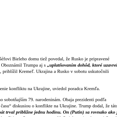
 šéfovi Bieleho domu tiež povedal, že Rusko je pripravené
. Oboznámil Trumpa aj s
„uplatňovaním dohôd, ktoré uzavrel
, priblížil Kremeľ. Ukrajina a Rusko v sobotu uskutočnili
enie konfliktu na Ukrajine, uviedol poradca Kremľa.
ho sobotňajším 79. narodeninám. Obaja prezidenti podľa
času“ diskusiou o konflikte na Ukrajine. Trump dodal, že tát
át trval približne jednu hodinu. On (Putin) sa rovnako ako 