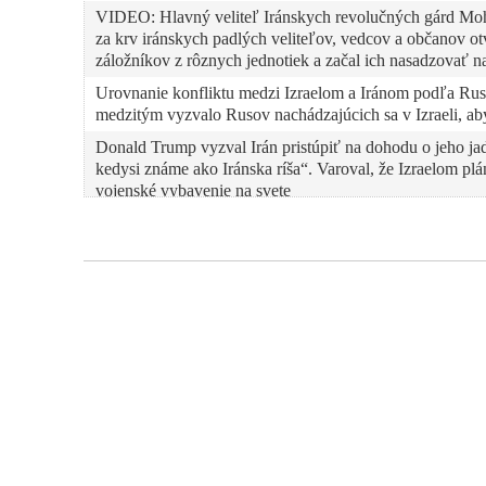
VIDEO: Hlavný veliteľ Iránskych revolučných gárd Moh
za krv iránskych padlých veliteľov, vedcov a občanov ot
záložníkov z rôznych jednotiek a začal ich nasadzovať 
Urovnanie konfliktu medzi Izraelom a Iránom podľa Rus
medzitým vyzvalo Rusov nachádzajúcich sa v Izraeli, aby
Donald Trump vyzval Irán pristúpiť na dohodu o jeho jad
kedysi známe ako Iránska ríša“. Varoval, že Izraelom plá
vojenské vybavenie na svete
Eskalácia konfliktu medzi Izraelom a Iránom stavia Trum
Izrael ospravedlňuje vojenský útok na Irán rozprávkami, ž
čoskoro bude môcť vyrobiť jadrovú zbraň. Donald Trump 
naďalej rokovať s Iránom o jeho jadrovom programe napr
VIDEO: Izrael vojensky zaútočil na Irán, zabil náčelníka
jadrových vedcov. Netanjahu zmaril mierovú dohodu med
iránskej armády zaplatí za tieto útoky „vysokú cenu“. Š
útoku zapojené. Polícia na Slovensku prijala mimoriadne
VIDEO: Deep state a vojnoví štváči sa snažia rozpútať 
dôsledkami eskalácie rodinám diplomatov odporučili a r
východu povolili opustiť ich