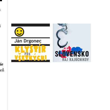
a
i
ie
veň