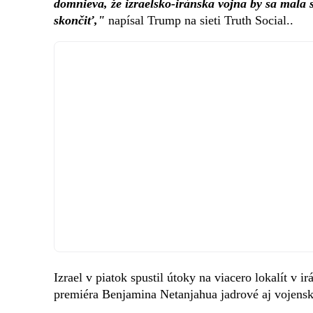
domnieva, že izraelsko-iránska vojna by sa mala s
skončiť,"
napísal Trump na sieti Truth Social..
Izrael v piatok spustil útoky na viacero lokalít v
premiéra Benjamina Netanjahua jadrové aj vojenské z