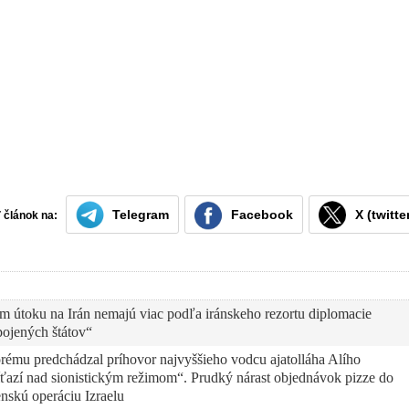
Telegram
Facebook
X (twitte
ť článok na:
m útoku na Irán nemajú viac podľa iránskeho rezortu diplomacie
pojených štátov“
orému predchádzal príhovor najvyššieho vodcu ajatolláha Alího
íťazí nad sionistickým režimom“. Prudký nárast objednávok pizze do
enskú operáciu Izraelu