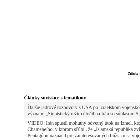
Zdiela
Články súvisiace s tematikou:
Ďalšie jadrové rozhovory s USA po izraelskom vojensko
význam: „Sionistický režim útočil na Irán so súhlasom S
VIDEO: Irán spustil mohutný odvetný útok na Izrael, kt
Chameneího, v ktorom sľúbil, že „Islamská republika zv
Pentagónu naznačil pre zainteresovaných blížiacu sa voj