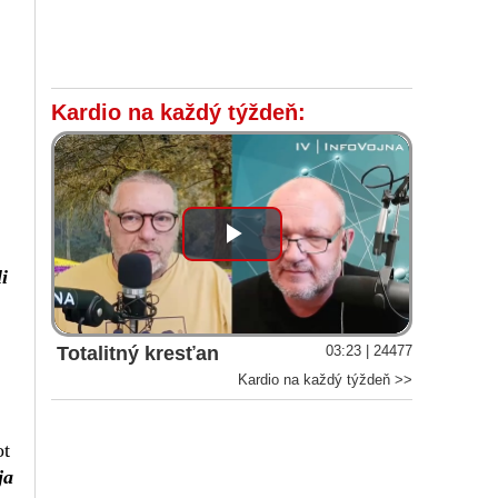
Kardio na každý týždeň:
Play
i
Video
Totalitný kresťan
03:23 | 24477
Kardio na každý týždeň >>
ot
ja