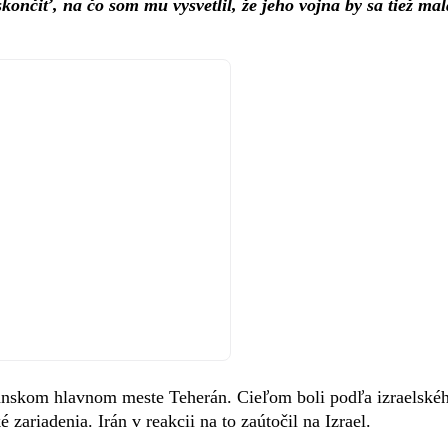
končiť, na čo som mu vysvetlil, že jeho vojna by sa tiež mal
 iránskom hlavnom meste Teherán. Cieľom boli podľa izraelské
ariadenia. Irán v reakcii na to zaútočil na Izrael.