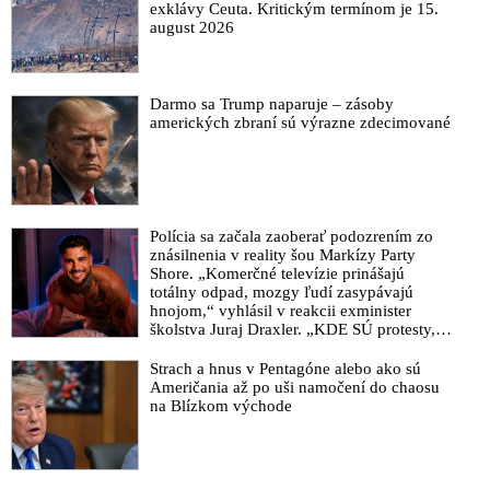
exklávy Ceuta. Kritickým termínom je 15.
očkovania všetkých Slovákov
august 2026
Matovičov epidemiologický poradca Jarčuška odmieta ruské
vakcíny na koronavírus
Sociopat „Dr.“ Matovič: Bolo by skvelé, keby sme sa dali
Darmo sa Trump naparuje – zásoby
amerických zbraní sú výrazne zdecimované
všetci zaočkovať
Gatesova nadácia investovala ďalších 70 miliónov dolárov na
distribúciu vakcín proti Covid-19 do krajín 3. sveta
VIDEO: Arcibiskup Vigano varuje Trumpa pred veľkým
reštartom, komplotom na zotročenie ľudstva
Polícia sa začala zaoberať podozrením zo
znásilnenia v reality šou Markízy Party
VIDEO: Rúška budete mať nasadené dokedy nepríde vakcína,
Shore. „Komerčné televízie prinášajú
odkázal Slovákom Matovič
totálny odpad, mozgy ľudí zasypávajú
hnojom,“ vyhlásil v reakcii exminister
VIDEO: Povinné očkovanie - nasledujúca zastávka NWO
školstva Juraj Draxler. „KDE SÚ protesty,
výkriky či štrajky novinárov a mediálnych
VIDEO: Bitva o lidstvo: Koronavirová pandemie & Vakcína
pracovníkov?“ spýtal sa
Strach a hnus v Pentagóne alebo ako sú
proti Covidu-19
Američania až po uši namočení do chaosu
na Blízkom východe
Ilona Csáková sa nedá testovať, ani očkovať proti Covidu.
Nepôjdem podľa scenára Billa Gatesa a WHO, hovorí
AstraZeneca pozastavila testovanie koronavírusovej vakcíny
pre vedľajšie účinky