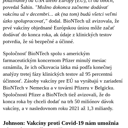
používanie) od USA alebo Európy (EÚ), či od oboch,"
povedal Šahin.
"Možno dokonca začneme dodávať
vakcínu už v decembri... ak (na tom) budú všetci veľmi
úzko spolupracovať,"
dodal. BioNTech už avizovala, že
prvé vakcíny objednané Európskou úniou môže začať
dodávať do konca roka, ak údaje z klinických testov
potvrdia, že sú bezpečné a účinné.
Spoločnosť BioNTech spolu s americkým
farmaceutickým koncernom Pfizer minulý mesiac
oznámila, že ich očkovacia látka má podľa konečnej
analýzy tretej fázy klinických testov až 95 percentnú
účinnosť. Zásoby vakcíny pre EÚ sa vyrábajú v zariadení
BioNTech v Nemecku a v továrni Pfizeru v Belgicku.
Spoločnosti Pfizer a BioNTech tiež avizovali, že do
konca roka by chceli dodať na trh 50 miliónov dávok
vakcíny, a v nasledovnom roku 2021 až 1,3 miliardy.
Johnson: Vakcíny proti Covid-19 nám umožnia