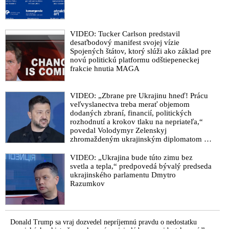
VIDEO: MUDr. Lebenhart: Očkovanie súčasnosti je
organizovaný zločin a obrovský biznis, ktorý sa tvári ako
humanita
VIDEO: Tucker Carlson predstavil
Odbornosť ministerky zdravotníctva Kalavskej, jej manžel a
desaťbodový manifest svojej vízie
vakcinárska loby
Spojených štátov, ktorý slúži ako základ pre
novú politickú platformu odštiepeneckej
frakcie hnutia MAGA
VIDEO: „Zbrane pre Ukrajinu hneď! Prácu
veľvyslanectva treba merať objemom
dodaných zbraní, financií, politických
rozhodnutí a krokov tlaku na nepriateľa,“
povedal Volodymyr Zelenskyj
zhromaždeným ukrajinským diplomatom v
Kyjeve. Donald Trump mu potom odkázal,
že USA Ukrajine nedodajú protiraketové
VIDEO: „Ukrajina bude túto zimu bez
systémy Patriot
svetla a tepla,“ predpovedá bývalý predseda
ukrajinského parlamentu Dmytro
Razumkov
Donald Trump sa vraj dozvedel nepríjemnú pravdu o nedostatku