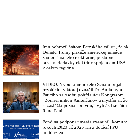
do konca roku 2020 alebo v roku 2021
Aliancia pre vakcíny financovaná Billom Gatesom dostane
miliardy eur na zaočkovanie ľudí po celom svete
Pápež František vyjadril podporu snahám vyvíjať vakcínu proti
koronavírusu
Gatesova globalistická vakcinačná agenda v tieni epidémie
Irán pohrozil štátom Perzského zálivu, že ak
koronavírusu: Výhodné riešenie pre farmaceutické firmy a
Donald Trump prikáže americkej armáde
zaútočiť na jeho elektrárne, postupne
povinné očkovanie
odstaví dodávky elektriny spojencom USA
Bill Gates, koronavírus a vakcíny. Čo majú spoločné?
v celom regióne
VIDEO: Pravda o vakcínách (dokumentární film, 2020)
VIDEO: Výbor amerického Senátu prijal
VIDEO: Zaočkovaní 2: Pravda ľudí - dokumentárny film
rezolúciu, v ktorej označil Dr. Anthonyho
Fauciho za osobu pohŕdajúcu Kongresom.
VIDEO: Zdravotná sestra novorodencov otvorene o vakcínach
„Zomrel milión Američanov a myslím si, že
VIDEO: Robert Kennedy Jr. a Dr. Andrew Kaufman o
si zaslúžia poznať pravdu,“ vyhlásil senátor
Rand Paul
nebezpečí vakcín a nové technologii vakcín, která ovlivňuje
genetickou skladbu našich buněk
Fond na podporu umenia zverejnil, komu v
VIDEO: Robert F. Kennedy, Jr. / Vakcína Gardasil – korupce a
rokoch 2020 až 2025 išli z dotácií FPU
milióny eur
falšování klinických studií