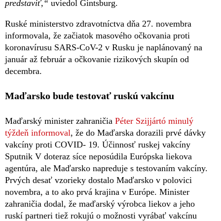
predstaviť,“
uviedol Gintsburg.
Ruské ministerstvo zdravotníctva dňa 27. novembra
informovala, že začiatok masového očkovania proti
koronavírusu SARS-CoV-2 v Rusku je naplánovaný na
január až február a očkovanie rizikových skupín od
decembra.
Maďarsko bude testovať ruskú vakcínu
Maďarský minister zahraničia
Péter Szijjártó minulý
týždeň informoval
, že do Maďarska dorazili prvé dávky
vakcíny proti COVID- 19. Účinnosť ruskej vakcíny
Sputnik V doteraz síce neposúdila Európska liekova
agentúra, ale Maďarsko napreduje s testovaním vakcíny.
Prvých desať vzorieky dostalo Maďarsko v polovici
novembra, a to ako prvá krajina v Európe. Minister
zahraničia dodal, že maďarský výrobca liekov a jeho
ruskí partneri tiež rokujú o možnosti vyrábať vakcínu