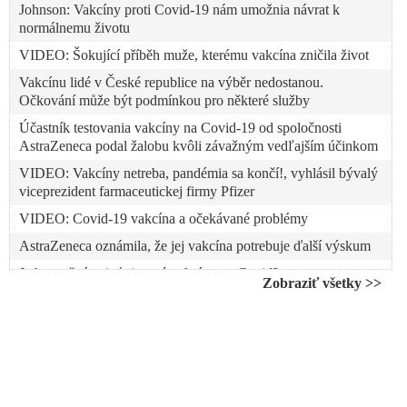
Johnson: Vakcíny proti Covid-19 nám umožnia návrat k
normálnemu životu
VIDEO: Šokující příběh muže, kterému vakcína zničila život
Vakcínu lidé v České republice na výběr nedostanou.
Očkování může být podmínkou pro některé služby
Účastník testovania vakcíny na Covid-19 od spoločnosti
AstraZeneca podal žalobu kvôli závažným vedľajším účinkom
VIDEO: Vakcíny netreba, pandémia sa končí!, vyhlásil bývalý
viceprezident farmaceutickej firmy Pfizer
VIDEO: Covid-19 vakcína a očekávané problémy
AstraZeneca oznámila, že jej vakcína potrebuje ďalší výskum
Je bezpečné vziať si novú vakcínu na Covid?
Zobraziť všetky >>
Prymulův lobbing za vakcíny. Přečtěte si, co napsal WHO za
Vojtěchovými zády
VIDEO: Biochemik Čekan vyzýva médiá, vládu a odborníkov
na aktívnu vakcinačnú kampaň napriek nevedomosti
vedľajších účinkov očkovacích látok