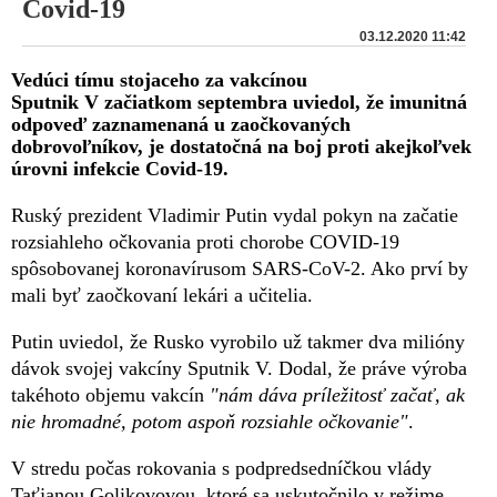
Covid-19
03.12.2020 11:42
Vedúci tímu stojaceho za vakcínou
Sputnik V začiatkom septembra uviedol, že imunitná
odpoveď zaznamenaná u zaočkovaných
dobrovoľníkov, je dostatočná na boj proti akejkoľvek
úrovni infekcie Covid-19.
Ruský prezident Vladimir Putin vydal pokyn na začatie
rozsiahleho očkovania proti chorobe COVID-19
spôsobovanej koronavírusom SARS-CoV-2. Ako prví by
mali byť zaočkovaní lekári a učitelia.
Putin uviedol, že Rusko vyrobilo už takmer dva milióny
dávok svojej vakcíny Sputnik V. Dodal, že práve výroba
takéhoto objemu vakcín
"nám dáva príležitosť začať, ak
nie hromadné, potom aspoň rozsiahle očkovanie"
.
V stredu počas rokovania s podpredsedníčkou vlády
Taťjanou Golikovovou, ktoré sa uskutočnilo v režime