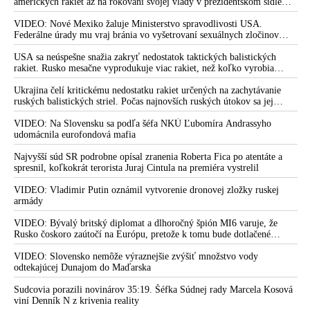
amerických rakiet až na rokovaní svojej vlády v prezidentskom sídle
Camp David v Marylande, a preto musel odložiť plánované útoky na
Irán. Prezident USA sa pre to údajne pohádal so šéfom Pentagónu, lebo
VIDEO: Nové Mexiko žaluje Ministerstvo spravodlivosti USA.
bol presvedčený o opaku
Federálne úrady mu vraj bránia vo vyšetrovaní sexuálnych zločinov
organizátora pedofilnej siete Jeffreyho Epsteina. Ten mal nariadiť, aby
dve dievčatá zo zahraničia, ktoré boli uškrtené počas drsného
USA sa neúspešne snažia zakryť nedostatok taktických balistických
fetišistického sexu, pochovali v blízkosti jeho ranča v tomto americkom
rakiet. Rusko mesačne vyprodukuje viac rakiet, než koľko vyrobia
štáte
všetci producenti systémov Patriot dohromady
Ukrajina čelí kritickému nedostatku rakiet určených na zachytávanie
ruských balistických striel. Počas najnovších ruských útokov sa jej
nepodarilo zostreliť ani jednu. Volodymyr Zelenskyj sa v zúfalstve snaží
prostredníctvom NATO zabezpečiť ich dodávky
VIDEO: Na Slovensku sa podľa šéfa NKÚ Ľubomíra Andrassyho
udomácnila eurofondová mafia
Najvyšší súd SR podrobne opísal zranenia Roberta Fica po atentáte a
spresnil, koľkokrát terorista Juraj Cintula na premiéra vystrelil
VIDEO: Vladimir Putin oznámil vytvorenie dronovej zložky ruskej
armády
VIDEO: Bývalý britský diplomat a dlhoročný špión MI6 varuje, že
Rusko čoskoro zaútočí na Európu, pretože k tomu bude dotlačené
rovnako, ako bolo dotlačené k invázii na Ukrajinu v roku 2022.
Zelenskyj medzitým v Kyjeve naliehal na zhromaždených diplomatov,
VIDEO: Slovensko nemôže výraznejšie zvýšiť množstvo vody
aby vo svete zháňali energie pre Ukrajinu na zimu. Putin vraj bude
odtekajúcej Dunajom do Maďarska
mobilizovať a vojna sa do zimy pravdepodobne neskončí
Sudcovia porazili novinárov 35:19. Šéfka Súdnej rady Marcela Kosová
viní Denník N z krivenia reality