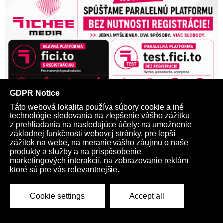
Ulož si tieto dve dôležité adresy
fici.to
a
test.fici.to