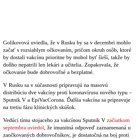
Golikovová uviedla, že v Rusku by sa v decembri mohlo
začať s rozsiahlym očkovaním, pričom okruh osôb, ktoré
by dostali vakcínu prioritne by mohol byť širší, takže by
doňho nepatrili len lekári a učitelia. Zopakovala, že
očkovanie bude dobrovoľné a bezplatné.
V Rusku sa v súčasnosti pripravujú na masovú
distribúciu dve vakcíny proti koronavírusu nového typu –
Sputnik V a EpiVacCorona. Ďalšia vakcína sa pripravuje
na tretiu fázu klinických skúšok.
Vedúci tímu stojaceho za vakcínou Sputnik V
začiatkom
septembra uviedol
, že imunitná odpoveď zaznamenaná u
zaočkovaných dobrovoľníkov, je dostatočná na boj proti