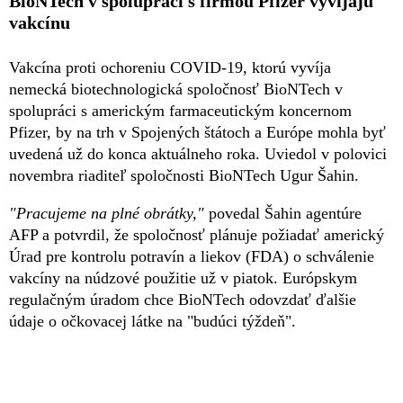
BioNTech v spolupráci s firmou Pfizer vyvíjajú
vakcínu
Vakcína proti ochoreniu COVID-19, ktorú vyvíja
nemecká biotechnologická spoločnosť BioNTech v
spolupráci s americkým farmaceutickým koncernom
Pfizer, by na trh v Spojených štátoch a Európe mohla byť
uvedená už do konca aktuálneho roka. Uviedol v polovici
novembra riaditeľ spoločnosti BioNTech Ugur Šahin.
"Pracujeme na plné obrátky,"
povedal Šahin agentúre
AFP a potvrdil, že spoločnosť plánuje požiadať americký
Úrad pre kontrolu potravín a liekov (FDA) o schválenie
vakcíny na núdzové použitie už v piatok. Európskym
regulačným úradom chce BioNTech odovzdať ďalšie
údaje o očkovacej látke na "budúci týždeň".