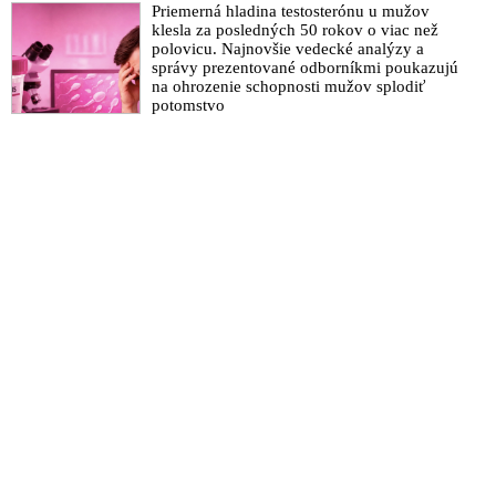
Priemerná hladina testosterónu u mužov
VIDEO: Údaje o vyléčených jsou chybné, čísla nehrají.
klesla za posledných 50 rokov o viac než
polovicu. Najnovšie vedecké analýzy a
Vakcína nemusí být bezpečná, říká viroložka Hana Zelená
správy prezentované odborníkmi poukazujú
VIDEO: Robert F. Kennedy, Jr. o korupcii farmaceutických
na ohrozenie schopnosti mužov splodiť
potomstvo
firiem, vakcínach a 5G na tlačovej konferencii v Berlíne
VIDEO: Nebezpečí připravované vakcíny proti Covidu-19
Gates a spol. v šoku: Rusko hlásí hotovou vakcínu proti
koronaviru. Miliarda objednávek z 20 zemí! Vakcínu
vyzkoušela dcera Vladimíra Putina!
EU podepsala smlouvu na 400 milionů dávek vakcíny proti
Covid-19 s farmaceutickým kolosem AstraZeneca
Farmaceutická firma, která vyvíjí vakcínu proti koronaviru,
nechce nést následky za vedlejší účinky
VIDEO: Táto pandémia je podozrivá. Ako premiér som videl,
že za vakcíny išli miliardy dolárov do vreciek farmaceutických
firiem, vyhlásil Fico
Bill Gates: Lidé budou možná potřebovat několik dávek
vakcíny proti Covidu-19
Fauci očakáva, že vakcína proti koronavírusu bude k dispozícii