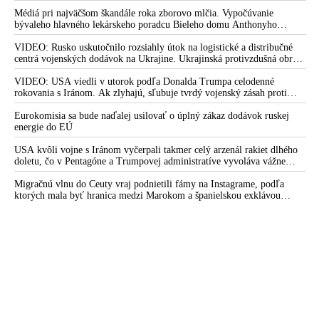
Médiá pri najväčšom škandále roka zborovo mlčia. Vypočúvanie
bývaleho hlavného lekárskeho poradcu Bieleho domu Anthonyho
Fauciho pred výborom amerického Senátu väčšina médií ignorovala
VIDEO: Rusko uskutočnilo rozsiahly útok na logistické a distribučné
centrá vojenských dodávok na Ukrajine. Ukrajinská protivzdušná obrana
nedokázala počas ničivého nočného útoku na Kyjev a jeho okolie
zachytiť ani jednu ruskú raketu
VIDEO: USA viedli v utorok podľa Donalda Trumpa celodenné
rokovania s Iránom. Ak zlyhajú, sľubuje tvrdý vojenský zásah proti
Teheránu
Eurokomisia sa bude naďalej usilovať o úplný zákaz dodávok ruskej
energie do EÚ
USA kvôli vojne s Iránom vyčerpali takmer celý arzenál rakiet dlhého
doletu, čo v Pentagóne a Trumpovej administratíve vyvoláva vážne
obavy o bojaschopnosť americkej armády v prípade vypuknutia
konfliktu s Čínou alebo Ruskom
Migračnú vlnu do Ceuty vraj podnietili fámy na Instagrame, podľa
ktorých mala byť hranica medzi Marokom a španielskou exklávou
otvorená