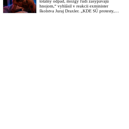
totálny odpad, mozgy ľudí zasypávajú
hnojom,“ vyhlásil v reakcii exminister
školstva Juraj Draxler. „KDE SÚ protesty,
výkriky či štrajky novinárov a mediálnych
pracovníkov?“ spýtal sa