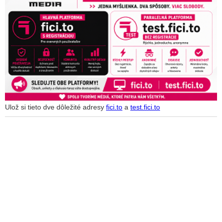
Ulož si tieto dve dôležité adresy
fici.to
a
test.fici.to