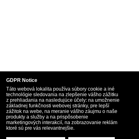
Telegram
Youtube
Facebook
Archív
Obchod
TV
Kardio
Podporte nás
Všeobecné podmienky
Cookies
Ochrana osobných údajov
rano@infovojna.bz