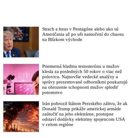
Strach a hnus v Pentagóne alebo ako sú
Američania až po uši namočení do chaosu
na Blízkom východe
Priemerná hladina testosterónu u mužov
klesla za posledných 50 rokov o viac než
polovicu. Najnovšie vedecké analýzy a
správy prezentované odborníkmi poukazujú
na ohrozenie schopnosti mužov splodiť
potomstvo
Irán pohrozil štátom Perzského zálivu, že ak
Donald Trump prikáže americkej armáde
zaútočiť na jeho elektrárne, postupne
odstaví dodávky elektriny spojencom USA
v celom regióne