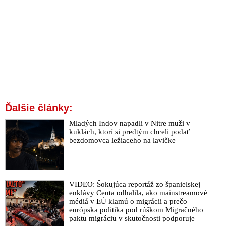
Ďalšie články:
Mladých Indov napadli v Nitre muži v
kuklách, ktorí si predtým chceli podať
bezdomovca ležiaceho na lavičke
VIDEO: Šokujúca reportáž zo španielskej
enklávy Ceuta odhalila, ako mainstreamové
médiá v EÚ klamú o migrácii a prečo
európska politika pod rúškom Migračného
paktu migráciu v skutočnosti podporuje