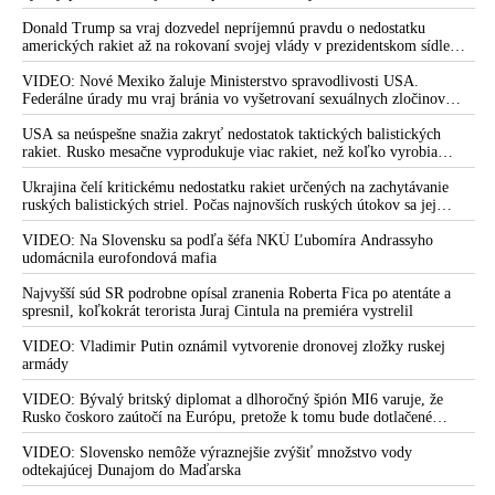
Donald Trump sa vraj dozvedel nepríjemnú pravdu o nedostatku
amerických rakiet až na rokovaní svojej vlády v prezidentskom sídle
Camp David v Marylande, a preto musel odložiť plánované útoky na
Irán. Prezident USA sa pre to údajne pohádal so šéfom Pentagónu, lebo
VIDEO: Nové Mexiko žaluje Ministerstvo spravodlivosti USA.
bol presvedčený o opaku
Federálne úrady mu vraj bránia vo vyšetrovaní sexuálnych zločinov
organizátora pedofilnej siete Jeffreyho Epsteina. Ten mal nariadiť, aby
dve dievčatá zo zahraničia, ktoré boli uškrtené počas drsného
USA sa neúspešne snažia zakryť nedostatok taktických balistických
fetišistického sexu, pochovali v blízkosti jeho ranča v tomto americkom
rakiet. Rusko mesačne vyprodukuje viac rakiet, než koľko vyrobia
štáte
všetci producenti systémov Patriot dohromady
Ukrajina čelí kritickému nedostatku rakiet určených na zachytávanie
ruských balistických striel. Počas najnovších ruských útokov sa jej
nepodarilo zostreliť ani jednu. Volodymyr Zelenskyj sa v zúfalstve snaží
prostredníctvom NATO zabezpečiť ich dodávky
VIDEO: Na Slovensku sa podľa šéfa NKÚ Ľubomíra Andrassyho
udomácnila eurofondová mafia
Najvyšší súd SR podrobne opísal zranenia Roberta Fica po atentáte a
spresnil, koľkokrát terorista Juraj Cintula na premiéra vystrelil
VIDEO: Vladimir Putin oznámil vytvorenie dronovej zložky ruskej
armády
VIDEO: Bývalý britský diplomat a dlhoročný špión MI6 varuje, že
Rusko čoskoro zaútočí na Európu, pretože k tomu bude dotlačené
rovnako, ako bolo dotlačené k invázii na Ukrajinu v roku 2022.
Zelenskyj medzitým v Kyjeve naliehal na zhromaždených diplomatov,
VIDEO: Slovensko nemôže výraznejšie zvýšiť množstvo vody
aby vo svete zháňali energie pre Ukrajinu na zimu. Putin vraj bude
odtekajúcej Dunajom do Maďarska
mobilizovať a vojna sa do zimy pravdepodobne neskončí