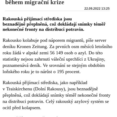
během migrační krize
22.09.2022 13:25
Rakouská přijímací střediska jsou
beznadějně přeplněná, což dokládají snímky téměř
nekonečné fronty na distribuci potravin.
Rakousko kolabuje pod náporem migrantů, píše server
deníku Kronen Zeitung. Za prvních osm měsíců letošního
roku žádá v alpské zemi 56 149 osob o azyl. Do této
statistiky nejsou zahrnuti váleční uprchlíci z Ukrajiny,
poznamenává deník. Ve srovnání se stejným obdobím
loňského roku je to nárůst o 195 procent.
Rakouská přijímací střediska, jako například
v Traiskirchenu (Dolní Rakousy), jsou beznadějně
přeplněná, což dokládají snímky téměř nekonečné fronty
na distribuci potravin. Celý rakouský azylový systém se
ocitl před kolapsem.