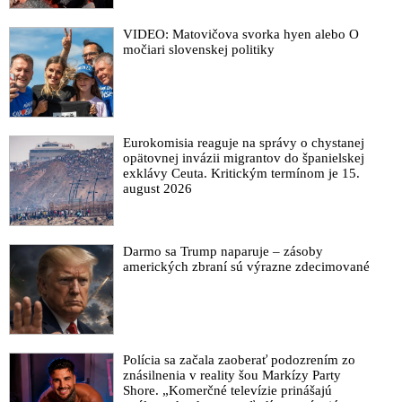
VIDEO: Matovičova svorka hyen alebo O
močiari slovenskej politiky
Eurokomisia reaguje na správy o chystanej
opätovnej invázii migrantov do španielskej
exklávy Ceuta. Kritickým termínom je 15.
august 2026
Darmo sa Trump naparuje – zásoby
amerických zbraní sú výrazne zdecimované
Polícia sa začala zaoberať podozrením zo
znásilnenia v reality šou Markízy Party
Shore. „Komerčné televízie prinášajú