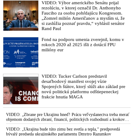
VIDEO: Výbor amerického Senátu prijal
rezolúciu, v ktorej označil Dr. Anthonyho
Fauciho za osobu pohŕdajúcu Kongresom.
„Zomrel milión Američanov a myslím si, že
si zaslúžia poznať pravdu,“ vyhlásil senátor
Rand Paul
Fond na podporu umenia zverejnil, komu v
rokoch 2020 až 2025 išli z dotácií FPU
milióny eur
VIDEO: Tucker Carlson predstavil
desaťbodový manifest svojej vízie
Spojených štátov, ktorý slúži ako základ pre
novú politickú platformu odštiepeneckej
frakcie hnutia MAGA
VIDEO: „Zbrane pre Ukrajinu hneď! Prácu veľvyslanectva treba merať
objemom dodaných zbraní, financií, politických rozhodnutí a krokov
tlaku na nepriateľa,“ povedal Volodymyr Zelenskyj zhromaždeným
ukrajinským diplomatom v Kyjeve. Donald Trump mu potom odkázal,
VIDEO: „Ukrajina bude túto zimu bez svetla a tepla,“ predpovedá
že USA Ukrajine nedodajú protiraketové systémy Patriot
bývalý predseda ukrajinského parlamentu Dmytro Razumkov