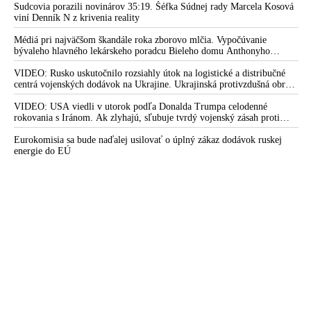
Sudcovia porazili novinárov 35:19. Šéfka Súdnej rady Marcela Kosová
viní Denník N z krivenia reality
Médiá pri najväčšom škandále roka zborovo mlčia. Vypočúvanie
bývaleho hlavného lekárskeho poradcu Bieleho domu Anthonyho
Fauciho pred výborom amerického Senátu väčšina médií ignorovala
VIDEO: Rusko uskutočnilo rozsiahly útok na logistické a distribučné
centrá vojenských dodávok na Ukrajine. Ukrajinská protivzdušná obrana
nedokázala počas ničivého nočného útoku na Kyjev a jeho okolie
zachytiť ani jednu ruskú raketu
VIDEO: USA viedli v utorok podľa Donalda Trumpa celodenné
rokovania s Iránom. Ak zlyhajú, sľubuje tvrdý vojenský zásah proti
Teheránu
Eurokomisia sa bude naďalej usilovať o úplný zákaz dodávok ruskej
energie do EÚ