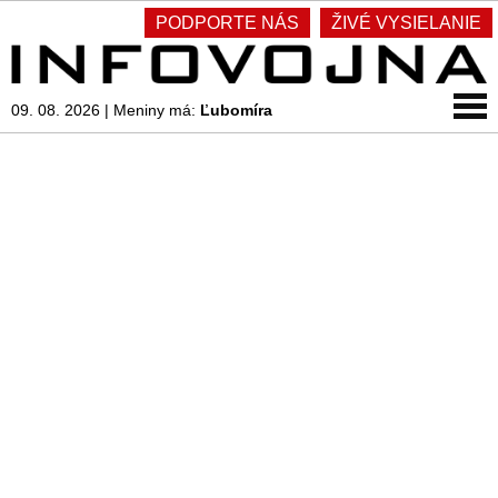
PODPORTE NÁS
ŽIVÉ VYSIELANIE
09. 08. 2026
|
Meniny má:
Ľubomíra