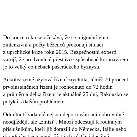
Do konce roku se očekává, že se migrační vlna
zintenzivní a počty běženců překonají situaci
z uprchlické krize roku 2015. Bezpečnostní experti
varují, že po dvouleté přestávce způsobené koronavirem
je to velký comeback pašeráckého byznysu.
Ačkoliv země azylová řízení zrychlila, téměř 70 procent
prvoinstančních řízení je rozhodnuto do 72 hodin
a průměrná délka řízení je aktuálně 25 dní, Rakousko se
potýká s dalším problémem.
Odmítnutí žadatelé nejsou deportováni ani dobrovolně
neodjíždějí, ale „zmizí“. Mnozí odcestují k rodinným
příslušníkům, kteří již dorazili do Německa, Itálie nebo
skandinávských zemí, část jich zůstává ilegálně.