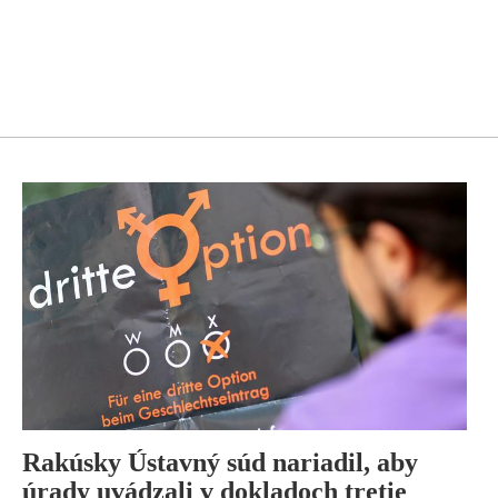
Rakúsky Ústavný súd nariadil, aby
úrady uvádzali v dokladoch tretie