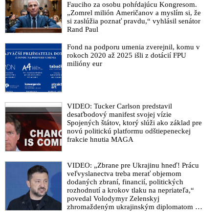
Fauciho za osobu pohŕdajúcu Kongresom.
„Zomrel milión Američanov a myslím si, že
si zaslúžia poznať pravdu,“ vyhlásil senátor
Rand Paul
Fond na podporu umenia zverejnil, komu v
rokoch 2020 až 2025 išli z dotácií FPU
milióny eur
VIDEO: Tucker Carlson predstavil
desaťbodový manifest svojej vízie
Spojených štátov, ktorý slúži ako základ pre
novú politickú platformu odštiepeneckej
frakcie hnutia MAGA
VIDEO: „Zbrane pre Ukrajinu hneď! Prácu
veľvyslanectva treba merať objemom
dodaných zbraní, financií, politických
rozhodnutí a krokov tlaku na nepriateľa,“
povedal Volodymyr Zelenskyj
zhromaždeným ukrajinským diplomatom v
Kyjeve. Donald Trump mu potom odkázal,