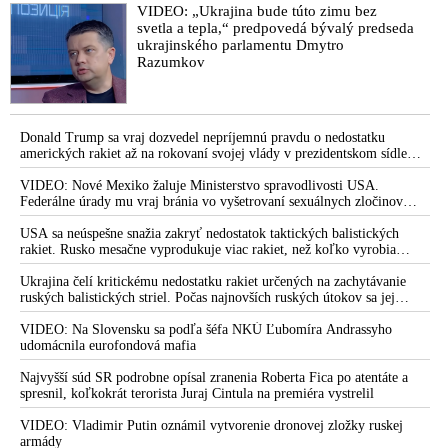
že USA Ukrajine nedodajú protiraketové
VIDEO: „Ukrajina bude túto zimu bez
systémy Patriot
svetla a tepla,“ predpovedá bývalý predseda
ukrajinského parlamentu Dmytro
Razumkov
Donald Trump sa vraj dozvedel nepríjemnú pravdu o nedostatku
amerických rakiet až na rokovaní svojej vlády v prezidentskom sídle
Camp David v Marylande, a preto musel odložiť plánované útoky na
Irán. Prezident USA sa pre to údajne pohádal so šéfom Pentagónu, lebo
VIDEO: Nové Mexiko žaluje Ministerstvo spravodlivosti USA.
bol presvedčený o opaku
Federálne úrady mu vraj bránia vo vyšetrovaní sexuálnych zločinov
organizátora pedofilnej siete Jeffreyho Epsteina. Ten mal nariadiť, aby
dve dievčatá zo zahraničia, ktoré boli uškrtené počas drsného
USA sa neúspešne snažia zakryť nedostatok taktických balistických
fetišistického sexu, pochovali v blízkosti jeho ranča v tomto americkom
rakiet. Rusko mesačne vyprodukuje viac rakiet, než koľko vyrobia
štáte
všetci producenti systémov Patriot dohromady
Ukrajina čelí kritickému nedostatku rakiet určených na zachytávanie
ruských balistických striel. Počas najnovších ruských útokov sa jej
nepodarilo zostreliť ani jednu. Volodymyr Zelenskyj sa v zúfalstve snaží
prostredníctvom NATO zabezpečiť ich dodávky
VIDEO: Na Slovensku sa podľa šéfa NKÚ Ľubomíra Andrassyho
udomácnila eurofondová mafia
Najvyšší súd SR podrobne opísal zranenia Roberta Fica po atentáte a
spresnil, koľkokrát terorista Juraj Cintula na premiéra vystrelil
VIDEO: Vladimir Putin oznámil vytvorenie dronovej zložky ruskej
armády