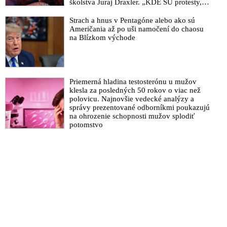
školstva Juraj Draxler. „KDE SÚ protesty,
výkriky či štrajky novinárov a mediálnych
pracovníkov?“ spýtal sa
Strach a hnus v Pentagóne alebo ako sú
Američania až po uši namočení do chaosu
na Blízkom východe
Priemerná hladina testosterónu u mužov
klesla za posledných 50 rokov o viac než
polovicu. Najnovšie vedecké analýzy a
správy prezentované odborníkmi poukazujú
na ohrozenie schopnosti mužov splodiť
potomstvo