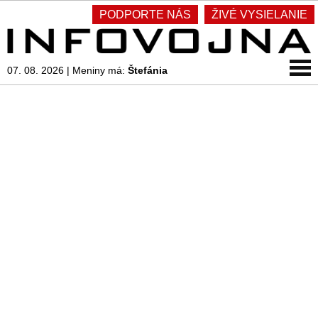
PODPORTE NÁS
ŽIVÉ VYSIELANIE
07. 08. 2026
|
Meniny má:
Štefánia