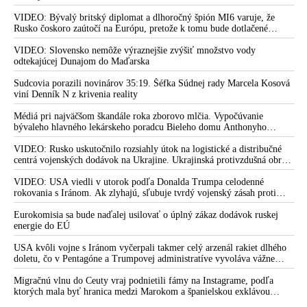
VIDEO: Bývalý britský diplomat a dlhoročný špión MI6 varuje, že
Rusko čoskoro zaútočí na Európu, pretože k tomu bude dotlačené
rovnako, ako bolo dotlačené k invázii na Ukrajinu v roku 2022.
Zelenskyj medzitým v Kyjeve naliehal na zhromaždených diplomatov,
VIDEO: Slovensko nemôže výraznejšie zvýšiť množstvo vody
aby vo svete zháňali energie pre Ukrajinu na zimu. Putin vraj bude
odtekajúcej Dunajom do Maďarska
mobilizovať a vojna sa do zimy pravdepodobne neskončí
Sudcovia porazili novinárov 35:19. Šéfka Súdnej rady Marcela Kosová
viní Denník N z krivenia reality
Médiá pri najväčšom škandále roka zborovo mlčia. Vypočúvanie
bývaleho hlavného lekárskeho poradcu Bieleho domu Anthonyho
Fauciho pred výborom amerického Senátu väčšina médií ignorovala
VIDEO: Rusko uskutočnilo rozsiahly útok na logistické a distribučné
centrá vojenských dodávok na Ukrajine. Ukrajinská protivzdušná obrana
nedokázala počas ničivého nočného útoku na Kyjev a jeho okolie
zachytiť ani jednu ruskú raketu
VIDEO: USA viedli v utorok podľa Donalda Trumpa celodenné
rokovania s Iránom. Ak zlyhajú, sľubuje tvrdý vojenský zásah proti
Teheránu
Eurokomisia sa bude naďalej usilovať o úplný zákaz dodávok ruskej
energie do EÚ
USA kvôli vojne s Iránom vyčerpali takmer celý arzenál rakiet dlhého
doletu, čo v Pentagóne a Trumpovej administratíve vyvoláva vážne
obavy o bojaschopnosť americkej armády v prípade vypuknutia
konfliktu s Čínou alebo Ruskom
Migračnú vlnu do Ceuty vraj podnietili fámy na Instagrame, podľa
ktorých mala byť hranica medzi Marokom a španielskou exklávou
otvorená