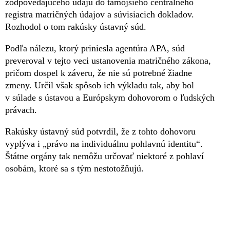
zodpovedajúceho údaju do tamojšieho centrálneho
registra matričných údajov a súvisiacich dokladov.
Rozhodol o tom rakúsky ústavný súd.
Podľa nálezu, ktorý priniesla agentúra APA, súd
preveroval v tejto veci ustanovenia matričného zákona,
pričom dospel k záveru, že nie sú potrebné žiadne
zmeny. Určil však spôsob ich výkladu tak, aby bol
v súlade s ústavou a Európskym dohovorom o ľudských
právach.
Rakúsky ústavný súd potvrdil, že z tohto dohovoru
vyplýva i „právo na individuálnu pohlavnú identitu“.
Štátne orgány tak nemôžu určovať niektoré z pohlaví
osobám, ktoré sa s tým nestotožňujú.