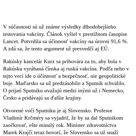
V súčasnosti sú už známe výsledky dlhodobejšieho
testovania vakcíny. Článok vyšiel v prestížnom časopise
Lancet. Potvrdila sa účinnosť vakcíny na úrovni 91,6 %.
A zdá sa, že tento argument už presvedčí aj EÚ.
Rakúsky kancelár Kurz sa prihovára za to, aby bola v
Rakúsku vyrábaná čínska aj ruská vakcína. Podľa neho v
tejto veci ide o účinnosť a bezpečnosť, nie geopolitické
boje. Maďarsko sa už predzásobilo a Sputnik schválilo.
O prijatí Sputniku uvažujú medzi inými už i Nemecko,
Česko a pridávajú sa ďalšie krajiny.
Otvorené voči Sputniku je aj Slovensko. Profesor
Vladimír Krčméry sa vyjadril, že by sa dal Sputnikom
zaočkovať, ešte minulý rok. Minister zdravotníctva
Marek Krajčí teraz hovorí, že Slovensko sa už snaží