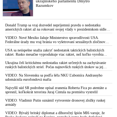
ukrajinského parlamentu Dmytro
podaním vakcíny proti koronavírusu
Razumkov
Konferencia biskupov Slovenska podporuje očkovanie na
Covid
WHO nesúhlasí s povinným očkovaním proti ochoreniu
Donald Trump sa vraj dozvedel nepríjemnú pravdu o nedostatku
COVID-19
amerických rakiet až na rokovaní svojej vlády v prezidentskom sídle
Camp David v Marylande, a preto musel odložiť plánované útoky na
WHO upozornila, že vakcíny nie sú zázračným liekom na
Irán. Prezident USA sa pre to údajne pohádal so šéfom Pentagónu, lebo
VIDEO: Nové Mexiko žaluje Ministerstvo spravodlivosti USA.
bol presvedčený o opaku
Federálne úrady mu vraj bránia vo vyšetrovaní sexuálnych zločinov
koronavírus
organizátora pedofilnej siete Jeffreyho Epsteina. Ten mal nariadiť, aby
VIDEO: Tretina zaočkovaných nebude stačiť, varuje Krčméry.
dve dievčatá zo zahraničia, ktoré boli uškrtené počas drsného
USA sa neúspešne snažia zakryť nedostatok taktických balistických
fetišistického sexu, pochovali v blízkosti jeho ranča v tomto americkom
rakiet. Rusko mesačne vyprodukuje viac rakiet, než koľko vyrobia
Mainstreamu sa poďakoval za pozitívne informovanie o
štáte
všetci producenti systémov Patriot dohromady
vakcínach
Ukrajina čelí kritickému nedostatku rakiet určených na zachytávanie
ruských balistických striel. Počas najnovších ruských útokov sa jej
Pfizer prináša vakcíny na COVID-19. Po prečítaní káuz tohto
nepodarilo zostreliť ani jednu. Volodymyr Zelenskyj sa v zúfalstve snaží
farmaceutického gigantu si od neho nedáte ani len vitamín C
prostredníctvom NATO zabezpečiť ich dodávky
VIDEO: Na Slovensku sa podľa šéfa NKÚ Ľubomíra Andrassyho
udomácnila eurofondová mafia
VIDEO: Pozorujeme více nežádoucích příhod po očkování na
covid, varuje vakcinolog Petráš
Najvyšší súd SR podrobne opísal zranenia Roberta Fica po atentáte a
spresnil, koľkokrát terorista Juraj Cintula na premiéra vystrelil
VIDEO: Očkovanie je obchod tisícročia pre Pfizer. Ak chcete
vakcínu, urobte tak dobrovoľne a po jej verejnom testovaní na
VIDEO: Vladimir Putin oznámil vytvorenie dronovej zložky ruskej
armády
Matovičovi, jeho žene a jeho ďeťoch
VIDEO: Dám si americkú aj ruskú vakcínu, len nech žijem
VIDEO: Bývalý britský diplomat a dlhoročný špión MI6 varuje, že