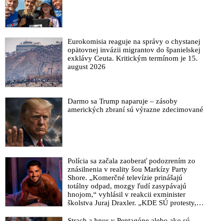
pravdy
Smrtící vakcína od společnosti Pfizer: Vážných zdravotních
následků očkování dramaticky přibývá. Záruky bezpečnosti
vakcíny žádné
Eurokomisia reaguje na správy o chystanej
opätovnej invázii migrantov do španielskej
Účinnost první dávky vakcíny Pfizer není vysoká, kritizuje
exklávy Ceuta. Kritickým termínom je 15.
Izrael. Při čekání na druhou se nakazily tisíce lidí
august 2026
Ohlušujúce zlyhanie masovej vakcinácie vo Francúzsku
VIDEO: Matovič chce zaočkovať 85 percent populácie.
Premiér dal zarobiť obrovské peniaze farmaceutickým firmám.
Darmo sa Trump naparuje – zásoby
amerických zbraní sú výrazne zdecimované
Štát nakúpi milióny vakcín
V Norsku zemřelo 23 lidí po očkování vakcínou proti
koronaviru od společnost Pfizer
VIDEO: První případy poškození po obdržení vakcíny proti
COVID-19
Polícia sa začala zaoberať podozrením zo
znásilnenia v reality šou Markízy Party
VIDEO: Vakcína proti COVID-19 NENÍ podle definice
Shore. „Komerčné televízie prinášajú
vakcína
totálny odpad, mozgy ľudí zasypávajú
hnojom,“ vyhlásil v reakcii exminister
Po podaní vakcíny od spoločností Pfizer/BionTech zomrel
školstva Juraj Draxler. „KDE SÚ protesty,
americký lekár
výkriky či štrajky novinárov a mediálnych
pracovníkov?“ spýtal sa
Strach a hnus v Pentagóne alebo ako sú