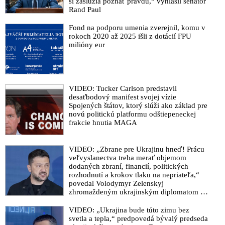
si zaslúžia poznať pravdu,“ vyhlásil senátor
králikov mimo seba a ich rodín
Rand Paul
VIDEO: Vrchní sestra v americké nemocnici zkolabovala na
Fond na podporu umenia zverejnil, komu v
tiskovce 17 minut po očkování vakcínou Pfizer
rokoch 2020 až 2025 išli z dotácií FPU
milióny eur
Matovičova vláda schválila národnú stratégiu vakcinácie proti
Covid-19. Očkovať chce 3,3 milióna Slovákov
Obrovský biznis farmafiriem: Za predaj vakcín proti COVID-
19 získajú 32 miliárd dolárov
VIDEO: Tucker Carlson predstavil
Vyhlásenie biskupov o morálnej nedovolenosti používania
desaťbodový manifest svojej vízie
vakcín vyrobených z potratených ľudských plodov
Spojených štátov, ktorý slúži ako základ pre
novú politickú platformu odštiepeneckej
Viac ako 53% Slovákov odmieta očkovanie na Covid-19.
frakcie hnutia MAGA
Celkovo 75% z opýtaných vakcínu neprijme
VIDEO: Príchod nových vakcín je ako príchod Krista. Je to
VIDEO: „Zbrane pre Ukrajinu hneď! Prácu
úžasný darček pod vianočný stromček. Kto sa nedá zaočkovať,
veľvyslanectva treba merať objemom
pácha ťažký hriech
dodaných zbraní, financií, politických
rozhodnutí a krokov tlaku na nepriateľa,“
Trump nemá v pláne zaočkovať sa proti koronavírusu
povedal Volodymyr Zelenskyj
zhromaždeným ukrajinským diplomatom v
Švajčiarske úrady pozastavujú povolenie pre vakcíny
Kyjeve. Donald Trump mu potom odkázal,
spoločností Pfizer/BioNTech, AstraZeneca a Moderna
že USA Ukrajine nedodajú protiraketové
VIDEO: „Ukrajina bude túto zimu bez
systémy Patriot
svetla a tepla,“ predpovedá bývalý predseda
Britská Národná zdravotná služba varuje alergikov pred