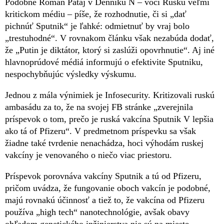
Podobne Roman Pataj v Denníku N – voči Rusku veľmi
kritickom médiu – píše, že rozhodnutie, či si „dať
pichnúť Sputnik“ je ľahké: odmietnuť by vraj bolo
„trestuhodné“. V rovnakom článku však nezabúda dodať,
že „Putin je diktátor, ktorý si zaslúži opovrhnutie“. Aj iné
hlavnoprúdové médiá informujú o efektivite Sputniku,
nespochybňujúc výsledky výskumu.
Jednou z mála výnimiek je Infosecurity. Kritizovali ruskú
ambasádu za to, že na svojej FB stránke „zverejnila
príspevok o tom, prečo je ruská vakcína Sputnik V lepšia
ako tá of Pfizeru“. V predmetnom príspevku sa však
žiadne také tvrdenie nenachádza, hoci výhodám ruskej
vakcíny je venovaného o niečo viac priestoru.
Príspevok porovnáva vakcíny Sputnik a tú od Pfizeru,
pričom uvádza, že fungovanie oboch vakcín je podobné,
majú rovnakú účinnosť a tiež to, že vakcína od Pfizeru
používa „high tech“ nanotechnológie, avšak obavy
ohľadom genetického inžinierstva nie sú na mieste.