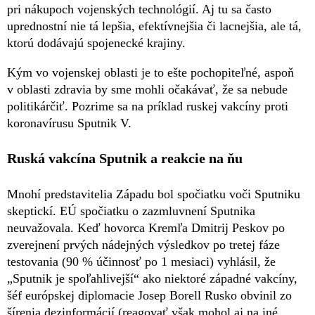
pri nákupoch vojenských technológií. Aj tu sa často
uprednostní nie tá lepšia, efektívnejšia či lacnejšia, ale tá,
ktorú dodávajú spojenecké krajiny.
Kým vo vojenskej oblasti je to ešte pochopiteľné, aspoň
v oblasti zdravia by sme mohli očakávať, že sa nebude
politikárčiť. Pozrime sa na príklad ruskej vakcíny proti
koronavírusu Sputnik V.
Ruská vakcína Sputnik a reakcie na ňu
Mnohí predstavitelia Západu bol spočiatku voči Sputniku
skeptickí. EÚ spočiatku o zazmluvnení Sputnika
neuvažovala. Keď hovorca Kremľa Dmitrij Peskov po
zverejnení prvých nádejných výsledkov po tretej fáze
testovania (90 % účinnosť po 1 mesiaci) vyhlásil, že
„Sputnik je spoľahlivejší“ ako niektoré západné vakcíny,
šéf európskej diplomacie Josep Borell Rusko obvinil zo
šírenia dezinformácií (reagovať však mohol aj na iné