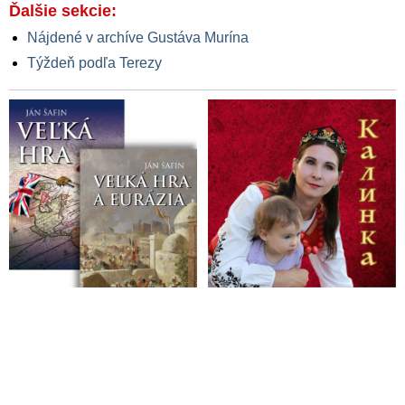
Ďalšie sekcie:
VIDEO: Balení vakcíny na COVID-19 od firmy AstraZeneca
Nájdené v archíve Gustáva Murína
Covid preukaz – vstupenka na digitálne otroctvo
Týždeň podľa Terezy
Covid plán eurokomisie na vakcináciu obyvateľstva EÚ z roku
2018 odhalený! Skončia zodpovední vo väzení?
Výrobca vakcín financuje Matovičovho „experta“ v
pandemickej komisii MUDr. Jarčušku, ktorý je propagátorom
očkovania všetkých Slovákov
Matovičov epidemiologický poradca Jarčuška odmieta ruské
vakcíny na koronavírus
Sociopat „Dr.“ Matovič: Bolo by skvelé, keby sme sa dali
všetci zaočkovať
Gatesova nadácia investovala ďalších 70 miliónov dolárov na
distribúciu vakcín proti Covid-19 do krajín 3. sveta
VIDEO: Arcibiskup Vigano varuje Trumpa pred veľkým
reštartom, komplotom na zotročenie ľudstva
VIDEO: Rúška budete mať nasadené dokedy nepríde vakcína,
odkázal Slovákom Matovič