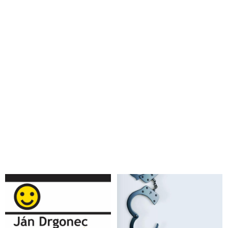
VIDEO: Povinné očkovanie - nasledujúca zastávka NWO
VIDEO: Bitva o lidstvo: Koronavirová pandemie & Vakcína
proti Covidu-19
Ilona Csáková sa nedá testovať, ani očkovať proti Covidu.
Nepôjdem podľa scenára Billa Gatesa a WHO, hovorí
AstraZeneca pozastavila testovanie koronavírusovej vakcíny
pre vedľajšie účinky
VIDEO: Údaje o vyléčených jsou chybné, čísla nehrají.
Vakcína nemusí být bezpečná, říká viroložka Hana Zelená
VIDEO: Robert F. Kennedy, Jr. o korupcii farmaceutických
firiem, vakcínach a 5G na tlačovej konferencii v Berlíne
VIDEO: Nebezpečí připravované vakcíny proti Covidu-19
Gates a spol. v šoku: Rusko hlásí hotovou vakcínu proti
koronaviru. Miliarda objednávek z 20 zemí! Vakcínu
vyzkoušela dcera Vladimíra Putina!
EU podepsala smlouvu na 400 milionů dávek vakcíny proti
Covid-19 s farmaceutickým kolosem AstraZeneca
Farmaceutická firma, která vyvíjí vakcínu proti koronaviru,