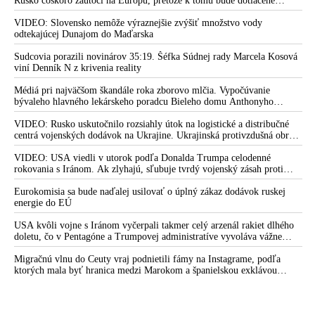
Rusko čoskoro zaútočí na Európu, pretože k tomu bude dotlačené
normálne, vyhlásil Sulík
rovnako, ako bolo dotlačené k invázii na Ukrajinu v roku 2022.
Zelenskyj medzitým v Kyjeve naliehal na zhromaždených diplomatov,
VIDEO: Slovensko nemôže výraznejšie zvýšiť množstvo vody
Putin nariadil, aby sa budúci týždeň začalo s očkovaním proti
aby vo svete zháňali energie pre Ukrajinu na zimu. Putin vraj bude
odtekajúcej Dunajom do Maďarska
vírusu Covid-19
mobilizovať a vojna sa do zimy pravdepodobne neskončí
Sudcovia porazili novinárov 35:19. Šéfka Súdnej rady Marcela Kosová
Johnson: Vakcíny proti Covid-19 nám umožnia návrat k
viní Denník N z krivenia reality
normálnemu životu
Médiá pri najväčšom škandále roka zborovo mlčia. Vypočúvanie
VIDEO: Šokující příběh muže, kterému vakcína zničila život
bývaleho hlavného lekárskeho poradcu Bieleho domu Anthonyho
Fauciho pred výborom amerického Senátu väčšina médií ignorovala
Johnson: Vakcíny proti Covid-19 nám umožnia návrat k
VIDEO: Rusko uskutočnilo rozsiahly útok na logistické a distribučné
normálnemu životu
centrá vojenských dodávok na Ukrajine. Ukrajinská protivzdušná obrana
nedokázala počas ničivého nočného útoku na Kyjev a jeho okolie
VIDEO: Šokující příběh muže, kterému vakcína zničila život
zachytiť ani jednu ruskú raketu
VIDEO: USA viedli v utorok podľa Donalda Trumpa celodenné
rokovania s Iránom. Ak zlyhajú, sľubuje tvrdý vojenský zásah proti
Vakcínu lidé v České republice na výběr nedostanou.
Teheránu
Očkování může být podmínkou pro některé služby
Eurokomisia sa bude naďalej usilovať o úplný zákaz dodávok ruskej
energie do EÚ
Účastník testovania vakcíny na Covid-19 od spoločnosti
AstraZeneca podal žalobu kvôli závažným vedľajším účinkom
USA kvôli vojne s Iránom vyčerpali takmer celý arzenál rakiet dlhého
doletu, čo v Pentagóne a Trumpovej administratíve vyvoláva vážne
VIDEO: Vakcíny netreba, pandémia sa končí!, vyhlásil bývalý
obavy o bojaschopnosť americkej armády v prípade vypuknutia
viceprezident farmaceutickej firmy Pfizer
konfliktu s Čínou alebo Ruskom
Migračnú vlnu do Ceuty vraj podnietili fámy na Instagrame, podľa
ktorých mala byť hranica medzi Marokom a španielskou exklávou
VIDEO: Covid-19 vakcína a očekávané problémy
otvorená
AstraZeneca oznámila, že jej vakcína potrebuje ďalší výskum