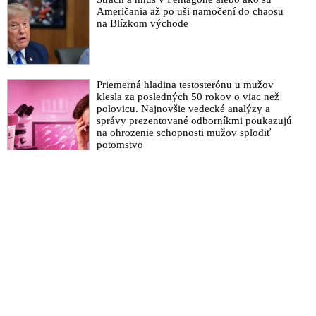
Zdravotníčka zomrela dva dni po očkovaní vakcínou od
Američania až po uši namočení do chaosu
Pfizeru
na Blízkom východe
Experti: Obávame sa, že vakcíny nebudú účinné voči novej
mutácii koronavírusu
Zdieľajte vakcínu medzi krajinami, pandémia nepozná hranice,
Priemerná hladina testosterónu u mužov
vyhlásil pápež František
klesla za posledných 50 rokov o viac než
polovicu. Najnovšie vedecké analýzy a
Fauci pripustil, že klamal o imunite stáda, aby prinútil
správy prezentované odborníkmi poukazujú
verejnosť k očkovaniu
na ohrozenie schopnosti mužov splodiť
potomstvo
The Lancet: vedecký časopis priznal, že ruská vakcína proti
COVID – 19 je spoľahlivá a bezpečná
Vážnu alergickú reakciu na vakcínu spoločnosti Pfizer hlásia aj
zdravotníci z New Yorku
Vladimír „Pfizer“ Krčméry: Na Vianoce dostávame dar vedy v
podobe vakcíny
Hovorca Konferencie biskupov Slovenska a označovač
dezinformačných stránok Kramara po prirovnaní vakcíny ku
Kristovi vyzdvihol TV Lux
Americká CDC zveřejnila první čísla o počtech lidí
poškozených vakcínou Pfizer. Na prvních 100 000