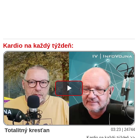
VIDEO: Zdravotná sestra novorodencov otvorene o vakcínach
VIDEO: Robert Kennedy Jr. a Dr. Andrew Kaufman o
nebezpečí vakcín a nové technologii vakcín, která ovlivňuje
genetickou skladbu našich buněk
VIDEO: Robert F. Kennedy, Jr. / Vakcína Gardasil – korupce a
falšování klinických studií
Kardio na každý týždeň:
VIDEO: MUDr. Lebenhart: Očkovanie súčasnosti je
organizovaný zločin a obrovský biznis, ktorý sa tvári ako
humanita
Odbornosť ministerky zdravotníctva Kalavskej, jej manžel a
vakcinárska loby
Play
Video
Totalitný kresťan
03:23 | 24744
Kardio na každý týždeň >>