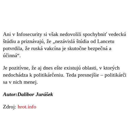
Ani v Infosecurity si však nedovolili spochybniť vedeckú
štúdiu a priznávajú, že „nezávislá štúdia od Lancetu
potvrdila, že ruská vakcína je skutočne bezpečná a
účinná“.
Je pozitívne, že aj dnes ešte existujú oblasti, v ktorých
nedochádza k politikárčeniu. Teda presnejšie – politikárči
sa v nich menej.
Autor:Dalibor Jurášek
Zdroj:
hrot.info