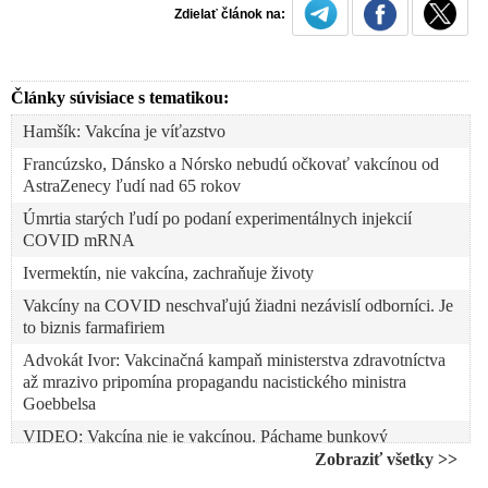
Zdielať článok na:
Články súvisiace s tematikou:
Hamšík: Vakcína je víťazstvo
Francúzsko, Dánsko a Nórsko nebudú očkovať vakcínou od
AstraZenecy ľudí nad 65 rokov
Úmrtia starých ľudí po podaní experimentálnych injekcií
COVID mRNA
Ivermektín, nie vakcína, zachraňuje životy
Vakcíny na COVID neschvaľujú žiadni nezávislí odborníci. Je
to biznis farmafiriem
Advokát Ivor: Vakcinačná kampaň ministerstva zdravotníctva
až mrazivo pripomína propagandu nacistického ministra
Goebbelsa
VIDEO: Vakcína nie je vakcínou. Páchame bunkový
kanibalizmus?
Zobraziť všetky >>