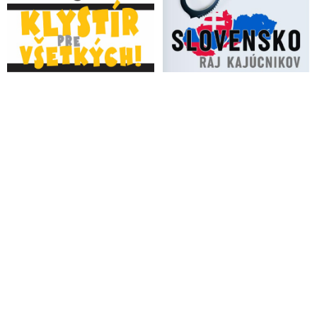
nechce nést následky za vedlejší účinky
VIDEO: Táto pandémia je podozrivá. Ako premiér som videl,
že za vakcíny išli miliardy dolárov do vreciek farmaceutických
firiem, vyhlásil Fico
Bill Gates: Lidé budou možná potřebovat několik dávek
vakcíny proti Covidu-19
Fauci očakáva, že vakcína proti koronavírusu bude k dispozícii
do konca roku 2020 alebo v roku 2021
Aliancia pre vakcíny financovaná Billom Gatesom dostane
miliardy eur na zaočkovanie ľudí po celom svete
Pápež František vyjadril podporu snahám vyvíjať vakcínu proti
koronavírusu
Gatesova globalistická vakcinačná agenda v tieni epidémie
koronavírusu: Výhodné riešenie pre farmaceutické firmy a
povinné očkovanie
Bill Gates, koronavírus a vakcíny. Čo majú spoločné?
VIDEO: Pravda o vakcínách (dokumentární film, 2020)
VIDEO: Zaočkovaní 2: Pravda ľudí - dokumentárny film