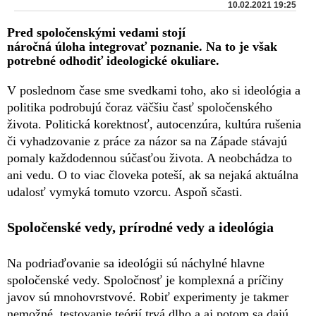
10.02.2021 19:25
Pred spoločenskými vedami stojí
náročná úloha integrovať poznanie. Na to je však
potrebné odhodiť ideologické okuliare.
V poslednom čase sme svedkami toho, ako si ideológia a
politika podrobujú čoraz väčšiu časť spoločenského
života. Politická korektnosť, autocenzúra, kultúra rušenia
či vyhadzovanie z práce za názor sa na Západe stávajú
pomaly každodennou súčasťou života. A neobchádza to
ani vedu. O to viac človeka poteší, ak sa nejaká aktuálna
udalosť vymyká tomuto vzorcu. Aspoň sčasti.
Spoločenské vedy, prírodné vedy a ideológia
Na podriaďovanie sa ideológii sú náchylné hlavne
spoločenské vedy. Spoločnosť je komplexná a príčiny
javov sú mnohovrstvové. Robiť experimenty je takmer
nemožné, testovanie teórií trvá dlho a aj potom sa dajú