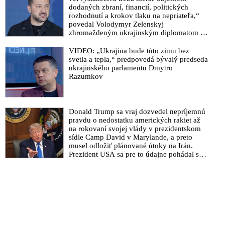
dodaných zbraní, financií, politických
rozhodnutí a krokov tlaku na nepriateľa,“
povedal Volodymyr Zelenskyj
zhromaždeným ukrajinským diplomatom v
Kyjeve. Donald Trump mu potom odkázal,
že USA Ukrajine nedodajú protiraketové
VIDEO: „Ukrajina bude túto zimu bez
systémy Patriot
svetla a tepla,“ predpovedá bývalý predseda
ukrajinského parlamentu Dmytro
Razumkov
Donald Trump sa vraj dozvedel nepríjemnú
pravdu o nedostatku amerických rakiet až
na rokovaní svojej vlády v prezidentskom
sídle Camp David v Marylande, a preto
musel odložiť plánované útoky na Irán.
Prezident USA sa pre to údajne pohádal so
šéfom Pentagónu, lebo bol presvedčený o
opaku