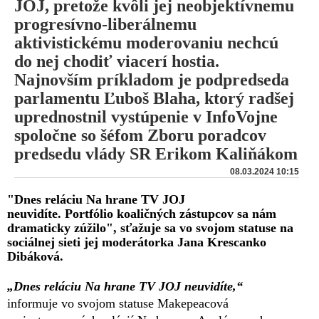
JOJ, pretože kvôli jej neobjektívnemu
progresívno-liberálnemu
aktivistickému moderovaniu nechcú
do nej chodiť viacerí hostia.
Najnovším príkladom je podpredseda
parlamentu Ľuboš Blaha, ktorý radšej
uprednostnil vystúpenie v InfoVojne
spoločne so šéfom Zboru poradcov
predsedu vlády SR Erikom Kaliňákom
08.03.2024 10:15
"Dnes reláciu Na hrane TV JOJ
neuvidíte. Portfólio koaličných zástupcov sa nám
dramaticky zúžilo", sťažuje sa vo svojom statuse na
sociálnej sieti jej moderátorka Jana Krescanko
Dibáková.
„Dnes reláciu Na hrane TV JOJ neuvidíte,“
informuje vo svojom statuse Makepeacová