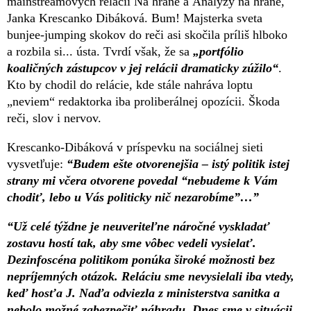
mainstreamových relácií Na hrane a Analýzy na hrane,
Janka Krescanko Dibáková. Bum! Majsterka sveta
bunjee-jumping skokov do reči asi skočila príliš hlboko
a rozbila si... ústa. Tvrdí však, že sa
„portfólio
koaličných zástupcov v jej relácii dramaticky zúžilo“
.
Kto by chodil do relácie, kde stále nahráva loptu
„neviem“ redaktorka iba proliberálnej opozícii. Škoda
reči, slov i nervov.
Krescanko-Dibáková v príspevku na sociálnej sieti
vysvetľuje:
“Budem ešte otvorenejšia – istý politik istej
strany mi včera otvorene povedal “nebudeme k Vám
chodiť, lebo u Vás politicky nič nezarobíme”…”
“Už celé týždne je neuveriteľne náročné vyskladať
zostavu hostí tak, aby sme vôbec vedeli vysielať.
Dezinfoscéna politikom ponúka široké možnosti bez
nepríjemných otázok. Reláciu sme nevysielali iba vtedy,
keď hosťa J. Naďa odviezla z ministerstva sanitka a
nebolo možné zabezpečiť náhradu. Dnes sme v situácii,