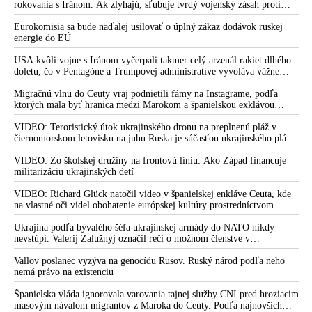
rokovania s Iránom. Ak zlyhajú, sľubuje tvrdý vojenský zásah proti
Teheránu
Eurokomisia sa bude naďalej usilovať o úplný zákaz dodávok ruskej
energie do EÚ
USA kvôli vojne s Iránom vyčerpali takmer celý arzenál rakiet dlhého
doletu, čo v Pentagóne a Trumpovej administratíve vyvoláva vážne
obavy o bojaschopnosť americkej armády v prípade vypuknutia
konfliktu s Čínou alebo Ruskom
Migračnú vlnu do Ceuty vraj podnietili fámy na Instagrame, podľa
ktorých mala byť hranica medzi Marokom a španielskou exklávou
otvorená
VIDEO: Teroristický útok ukrajinského dronu na preplnenú pláž v
čiernomorskom letovisku na juhu Ruska je súčasťou ukrajinského plánu,
ktorý kopíruje model Hitlerovej „totálnej vojny“ po porážke
Wehrmachtu pri Stalingrade. Útok v Kaspickom mori na iránsku loď
VIDEO: Zo školskej družiny na frontovú líniu: Ako Západ financuje
podľa predstaviteľov Iránu potvrdzuje, že Kyjev sa na pokyn svojich
militarizáciu ukrajinských detí
západných či izraelských sponzorov snaží zatiahnuť Európu a ďalšie
krajiny do širšieho vojnového konfliktu
VIDEO: Richard Glück natočil video v španielskej enkláve Ceuta, kde
na vlastné oči videl obohatenie európskej kultúry prostredníctvom
invázie migrantov. Takto by podľa neho vyzeralo Slovensko, keby mu
vládlo PS, Šimečka & spol.
Ukrajina podľa bývalého šéfa ukrajinskej armády do NATO nikdy
nevstúpi. Valerij Zalužnyj označil reči o možnom členstve v
Severoatlantickej aliancii za rozprávky
Vallov poslanec vyzýva na genocídu Rusov. Ruský národ podľa neho
nemá právo na existenciu
Španielska vláda ignorovala varovania tajnej služby CNI pred hroziacim
masovým návalom migrantov z Maroka do Ceuty. Podľa najnovších