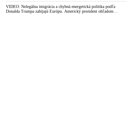
správ preniklo do tejto španielskej exklávy na severe Afriky vyše 70-
tisíc migrantov
VIDEO: Nelegálna imigrácia a chybná energetická politika podľa
Donalda Trumpa zabíjajú Európu. Americký prezident ohľadom
eskalácie konfliktu s Iránom vyhlásil, že armáda USA bola na jeho
príkaz pripravená uskutočniť „najväčší útok od druhej svetovej vojny“