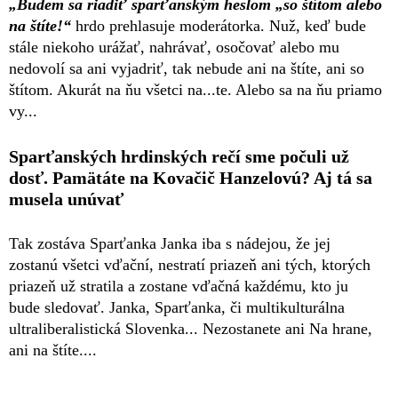
„Budem sa riadiť sparťanským heslom „so štítom alebo
na štíte!“
hrdo prehlasuje moderátorka. Nuž, keď bude
stále niekoho urážať, nahrávať, osočovať alebo mu
nedovolí sa ani vyjadriť, tak nebude ani na štíte, ani so
štítom. Akurát na ňu všetci na...te. Alebo sa na ňu priamo
vy...
Sparťanských hrdinských rečí sme počuli už
dosť. Pamätáte na Kovačič Hanzelovú? Aj tá sa
musela unúvať
Tak zostáva Sparťanka Janka iba s nádejou, že jej
zostanú všetci vďační, nestratí priazeň ani tých, ktorých
priazeň už stratila a zostane vďačná každému, kto ju
bude sledovať. Janka, Sparťanka, či multikulturálna
ultraliberalistická Slovenka... Nezostanete ani Na hrane,
ani na štíte....