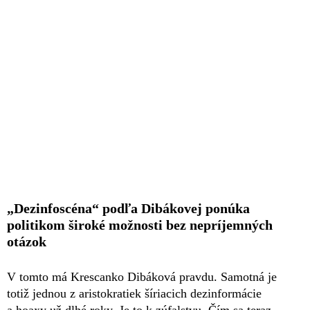
„Dezinfoscéna“ podľa Dibákovej ponúka
politikom široké možnosti bez nepríjemných
otázok
V tomto má Krescanko Dibáková pravdu. Samotná je
totiž jednou z aristokratiek šíriacich dezinformácie
a hoaxy už dlhé roky. Je to k zúfalstvu. Čím sa teraz