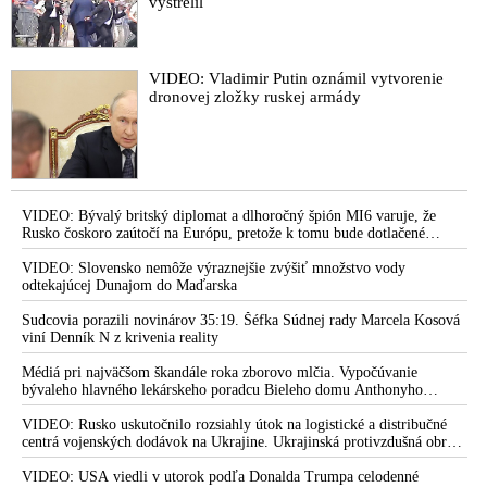
vystrelil
VIDEO: Vladimir Putin oznámil vytvorenie
dronovej zložky ruskej armády
VIDEO: Bývalý britský diplomat a dlhoročný špión MI6 varuje, že
Rusko čoskoro zaútočí na Európu, pretože k tomu bude dotlačené
rovnako, ako bolo dotlačené k invázii na Ukrajinu v roku 2022.
Zelenskyj medzitým v Kyjeve naliehal na zhromaždených diplomatov,
VIDEO: Slovensko nemôže výraznejšie zvýšiť množstvo vody
aby vo svete zháňali energie pre Ukrajinu na zimu. Putin vraj bude
odtekajúcej Dunajom do Maďarska
mobilizovať a vojna sa do zimy pravdepodobne neskončí
Sudcovia porazili novinárov 35:19. Šéfka Súdnej rady Marcela Kosová
viní Denník N z krivenia reality
Médiá pri najväčšom škandále roka zborovo mlčia. Vypočúvanie
bývaleho hlavného lekárskeho poradcu Bieleho domu Anthonyho
Fauciho pred výborom amerického Senátu väčšina médií ignorovala
VIDEO: Rusko uskutočnilo rozsiahly útok na logistické a distribučné
centrá vojenských dodávok na Ukrajine. Ukrajinská protivzdušná obrana
nedokázala počas ničivého nočného útoku na Kyjev a jeho okolie
zachytiť ani jednu ruskú raketu
VIDEO: USA viedli v utorok podľa Donalda Trumpa celodenné