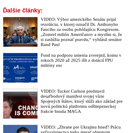
Ďalšie články:
VIDEO: Výbor amerického Senátu prijal
rezolúciu, v ktorej označil Dr. Anthonyho
Fauciho za osobu pohŕdajúcu Kongresom.
„Zomrel milión Američanov a myslím si, že
si zaslúžia poznať pravdu,“ vyhlásil senátor
Rand Paul
Fond na podporu umenia zverejnil, komu v
rokoch 2020 až 2025 išli z dotácií FPU
milióny eur
VIDEO: Tucker Carlson predstavil
desaťbodový manifest svojej vízie
Spojených štátov, ktorý slúži ako základ pre
novú politickú platformu odštiepeneckej
frakcie hnutia MAGA
VIDEO: „Zbrane pre Ukrajinu hneď! Prácu
veľvyslanectva treba merať objemom