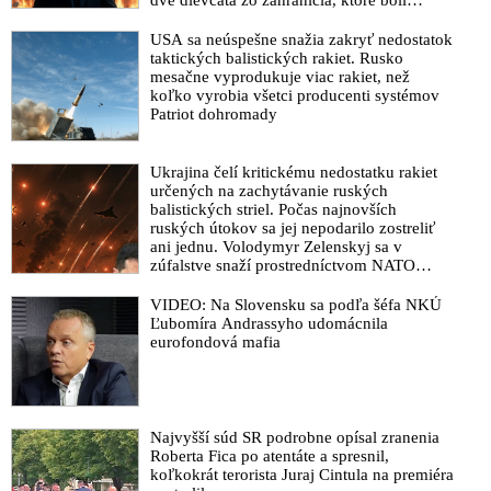
dve dievčatá zo zahraničia, ktoré boli
uškrtené počas drsného fetišistického sexu,
pochovali v blízkosti jeho ranča v tomto
USA sa neúspešne snažia zakryť nedostatok
americkom štáte
taktických balistických rakiet. Rusko
mesačne vyprodukuje viac rakiet, než
koľko vyrobia všetci producenti systémov
Patriot dohromady
Ukrajina čelí kritickému nedostatku rakiet
určených na zachytávanie ruských
balistických striel. Počas najnovších
ruských útokov sa jej nepodarilo zostreliť
ani jednu. Volodymyr Zelenskyj sa v
zúfalstve snaží prostredníctvom NATO
zabezpečiť ich dodávky
VIDEO: Na Slovensku sa podľa šéfa NKÚ
Ľubomíra Andrassyho udomácnila
eurofondová mafia
Najvyšší súd SR podrobne opísal zranenia
Roberta Fica po atentáte a spresnil,
koľkokrát terorista Juraj Cintula na premiéra