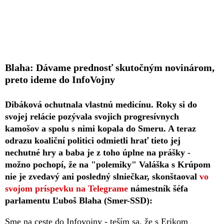
Blaha: Dávame prednosť skutočným novinárom,
preto ideme do InfoVojny
Dibáková ochutnala vlastnú medicínu. Roky si do
svojej relácie pozývala svojich progresívnych
kamošov a spolu s nimi kopala do Smeru. A teraz
odrazu koaliční politici odmietli hrať tieto jej
nechutné hry a baba je z toho úplne na prášky -
možno pochopí, že na "polemiky" Valáška s Krúpom
nie je zvedavý ani posledný slniečkar, skonštaoval
vo
svojom príspevku na Telegrame
námestník šéfa
parlamentu Ľuboš Blaha (Smer-SSD):
Sme na ceste do Infovojny - teším sa, že s Erikom