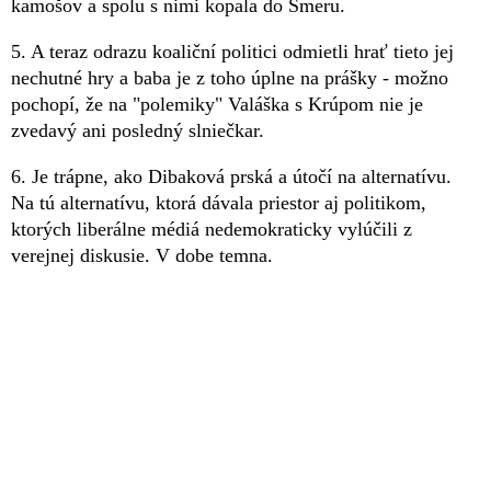
kamošov a spolu s nimi kopala do Smeru.
5. A teraz odrazu koaliční politici odmietli hrať tieto jej
nechutné hry a baba je z toho úplne na prášky - možno
pochopí, že na "polemiky" Valáška s Krúpom nie je
zvedavý ani posledný slniečkar.
6. Je trápne, ako Dibaková prská a útočí na alternatívu.
Na tú alternatívu, ktorá dávala priestor aj politikom,
ktorých liberálne médiá nedemokraticky vylúčili z
verejnej diskusie. V dobe temna.