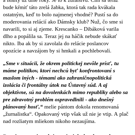
bude kŕmiť táto zrelá žabka, ktorá tak rada kvákala
ostatným, keď to bolo najmenej vhodné? Pustí sa do
moderovania relácií ako Dámsky klub? Nuž, čo sme si
navarili, to si aj zjeme. Krescanko – Dibáková varila
dlho a popálila sa. Teraz jej na háčik nebude skákať
nikto. Iba ak by si zavolala do relácie poslancov
opozície a navzájom by si hmkali a pochlebovali.
„Sme v situácii, že okrem politickej nevôle prísť, tu
máme politikov, ktorí nechcú byť konfrontovaní s
maslom iných - témami ako zahraničnopolitická
izolácia či frontálny útok na Ústavný súd. A aj
objektívne, sú na dovolenkách mimo republiky alebo sa
pre zdravotný problém ospravedlnili - ako dnešný
plánovaný hosť,“
melie pántom dokola renomovaná
„žurnalistka“. Opakovaný vtip však už nie je vtip. A plač
nad rozliatym mliekom nikoho nezaujíma.