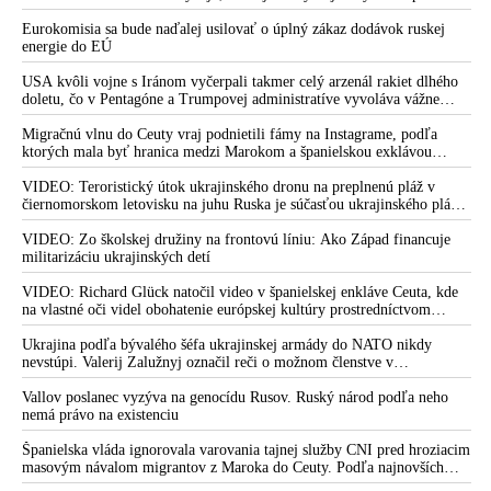
vyšetrovateľov NAKA - Čurilla a spol. Vyšetrovateľke
Teheránu
policajnej inšpekcie Santusovej chceli podpáliť auto. Fico
Eurokomisia sa bude naďalej usilovať o úplný zákaz dodávok ruskej
energie do EÚ
označil Mikulca za súčasť organizovanej zločineckej skupiny
USA kvôli vojne s Iránom vyčerpali takmer celý arzenál rakiet dlhého
NAKA vyšetruje sudcu, ktorý zobral do väzby vyšetrovateľov
doletu, čo v Pentagóne a Trumpovej administratíve vyvoláva vážne
Čurillu a spol.
obavy o bojaschopnosť americkej armády v prípade vypuknutia
konfliktu s Čínou alebo Ruskom
Migračnú vlnu do Ceuty vraj podnietili fámy na Instagrame, podľa
Bratislavský krajský sudca o účelovej kriminalizácii sudcu,
ktorých mala byť hranica medzi Marokom a španielskou exklávou
ktorý rozhodoval o vzatí do väzby vyšetrovateľov NAKA
otvorená
Čurillu a spol.
VIDEO: Teroristický útok ukrajinského dronu na preplnenú pláž v
čiernomorskom letovisku na juhu Ruska je súčasťou ukrajinského plánu,
VIDEO: Harabin reaguje na menovanie vyšetrovateľa Čurillu
ktorý kopíruje model Hitlerovej „totálnej vojny“ po porážke
do vedenia NAKA: „Túto deformáciu môže tromfnúť
Wehrmachtu pri Stalingrade. Útok v Kaspickom mori na iránsku loď
VIDEO: Zo školskej družiny na frontovú líniu: Ako Západ financuje
podľa predstaviteľov Iránu potvrdzuje, že Kyjev sa na pokyn svojich
militarizáciu ukrajinských detí
Kolíková menovaním Černáka za generálneho riaditeľa
západných či izraelských sponzorov snaží zatiahnuť Európu a ďalšie
väzníc!“
krajiny do širšieho vojnového konfliktu
VIDEO: Richard Glück natočil video v španielskej enkláve Ceuta, kde
na vlastné oči videl obohatenie európskej kultúry prostredníctvom
VIDEO: Policajný prezident Štefan Hamran predstavil nové
invázie migrantov. Takto by podľa neho vyzeralo Slovensko, keby mu
vedenie NAKA. V jeho tíme je aj trestne stíhaný vyšetrovateľ
vládlo PS, Šimečka & spol.
Ukrajina podľa bývalého šéfa ukrajinskej armády do NATO nikdy
Čurilla
nevstúpi. Valerij Zalužnyj označil reči o možnom členstve v
Severoatlantickej aliancii za rozprávky
VIDEO: Na Štedrý deň zavraždili družku takáčovca Mikulca,
Vallov poslanec vyzýva na genocídu Rusov. Ruský národ podľa neho
ktorá prednedávnom protestovala proti zločineckej vláde a
nemá právo na existenciu
Čurillovskej mafii
Španielska vláda ignorovala varovania tajnej služby CNI pred hroziacim
Mikulcov policajný prezident Hamran sa sťažuje, že na
masovým návalom migrantov z Maroka do Ceuty. Podľa najnovších
správ preniklo do tejto španielskej exklávy na severe Afriky vyše 70-
podozrivých vyšetrovateľov NAKA Čurilla a spol. chcel