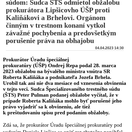
súdom: Sudca ŠTS odmietol obžalobu
prokurátora Lipšicovho ÚŠP proti
Kaliňákovi a Brhelovi. Orgánom
činným v trestnom konaní vytkol
závažné pochybenia a predovšetkým
porušenie práva na obhajobu
04.04.2023 14:30
Prokurátor Úradu špeciálnej
prokuratúry (ÚŠP) Ondrej Repa podal 28. marca
2023 obžalobu na bývalého ministra vnútra SR
Roberta Kaliňáka a podnikateľa Jozefa Brhela.
Urobil tak ani nie dva mesiace od vznesenia obvinenia
v tejto veci. Sudca Špecializovaného trestného súdu
(ŠTS) Peter Pulman podanej obžalobe vyčítal, že v
prípade Roberta Kaliňáka mohlo byť porušené jeho
právo vyjadriť sa k obvineniu, ale tiež
k preštudovaniu spisu pred podaním obžaloby.
Zdá sa, že prokurátor Úradu špeciálnej prokuratúry pod
vedením Daniela Lipšica sa opäť raz zbytočne ponáhľal