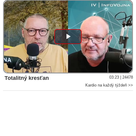
sa v minulosti sťažoval zásahový tím
VIDEO: Pčolinský: Na Slovensku zúri brutálna a totálna vojna
bezpečnostných zložiek! Makó sa po troch dňoch zosypal a
priznal sa aj k tomu, čo nespravil
VIDEO: U Lipšica a spol. na špeciálnej prokuratúre a v
NAKA vládne panika, lebo sa k nim približuje spravodlivosť,
Play
vyhlásil Fico a priblížil situáciu, ktorá sa udiala 16. júla
Lipšic pokračuje v politizácii špeciálnej prokuratúry a útočí na
Video
generálneho prokurátora obviňovaním Žilinku zo spáchania
trestného činu
Generálny prokurátor Žilinka ostro reaguje na otvorený list
Totalitný kresťan
03:23 | 24478
dezinfowebov Aktuality.sk, SME a Denník N: „Porušujete
Kardio na každý týždeň >>
zákon, klamete a šírite nepravdivé a zavádzajúce informácie!“
DOKUMENT: Generálna prokuratúra zastavila trestné stíhanie
voči policajnej inšpekcii vyšetrujúcej kauzu manipulovanie
trestných konaní, ktorú vyšetrovateľ NAKA obvinil z
manipulácie výpovedí svedkov
Slovenská advokátska komora a bývalá zástupkyňa Slovenska
na Európskom súde pre ľudské práva JUDr. Marica Pirošíková