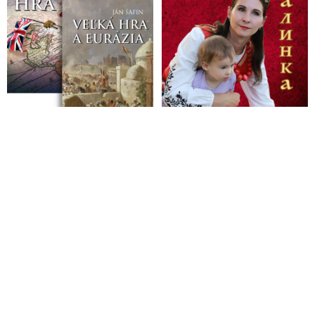
prokuratúra, polícia aj súdy. Matovič ukáže prstom, Tódová
napíše článok do Denníka N a Lipšic odsúdi
Šokujúce odposluchy: Obvinení vyšetrovatelia z NAKA
Čurilla a spol. si vymysleli obvinenia voči policajtom z
inšpekcie a s vedomím Mikulca vykonštruovali korupčnú
schému, aby ich mohli trestne stíhať a poslať do väzby
VIDEO: Odborník hovorí o možnej manipulácii v súvislosti so
zverejneným kamerovým záznamom s vyšetrovateľkou
Santusovou, ktorého cieľom je diskreditovať policajtku
inšpekčnej služby
Generálny prokurátor verzus špeciálny prokurátor
Lipšic: Postupy inšpekčného tímu a NAKA vzbudzujú
pochybnosti o zákonnosti a dôvodnosti
Vyšetrovatelia z policajnej inšpekcie zatkli svojho dočasného
šéfa menovaného Mikulcom
Matovič, Mikulec a Kolíková vyjadrili podporu zadržanej
podozrivej zločineckej skupine v NAKA, ktorá manipulovala
trestné konania v spolupráci s kajúcnikmi z mafiánskej skupiny
takáčovci