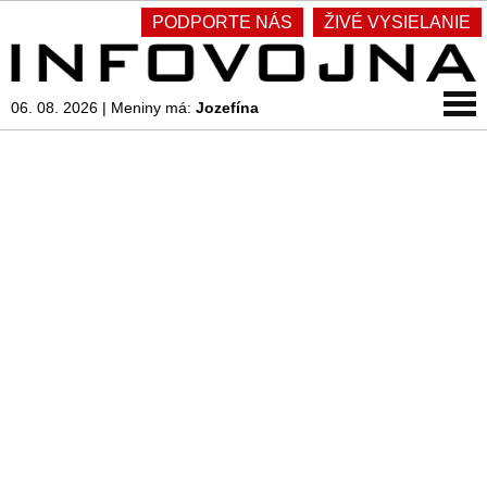
PODPORTE NÁS
ŽIVÉ VYSIELANIE
06. 08. 2026
|
Meniny má:
Jozefína