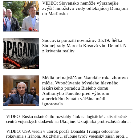
zháňali energie pre Ukrajinu na zimu. Putin
VIDEO: Slovensko nemôže výraznejšie
Uznesenie o obvinení operatívcov NAKA opisuje, ako
vraj bude mobilizovať a vojna sa do zimy
zvýšiť množstvo vody odtekajúcej Dunajom
Čurillovci konali s nenávistným zanietením voči
pravdepodobne neskončí
do Maďarska
vyšetrovateľke policajnej inšpekcie Santusovej
Vojna v polícii pokračuje: Policajná inšpekcia obvinila
operatívcov NAKA, ktorí proti nej zbierali dôkazy
Sudcovia porazili novinárov 35:19. Šéfka
Čurilla & spol. neuspeli s trestným oznámením na sudcu
Súdnej rady Marcela Kosová viní Denník N
VIDEO: Fico, Kaliňák a Para prezentovali ďalšie dôkazy
z krivenia reality
potvrdzujúce pôsobenie organizovanej skupiny policajtov z
NAKA a prokurátorov ÚŠP, ako aj sudcov z ŠTS a
Navyššieho súdu SR. Šéf Smeru-SD vyzval Žilinku, aby
konal!
Médiá pri najväčšom škandále roka zborovo
mlčia. Vypočúvanie bývaleho hlavného
Zahladzovanie trestnej činnosti: Policajný prezident Hamran a
lekárskeho poradcu Bieleho domu
riaditeľ policajnej inšpekcie Miko rozhodli o zrušení
Anthonyho Fauciho pred výborom
vyšetrovacieho tímu, ktorý obvinil Čurillu a spol. pre
amerického Senátu väčšina médií
podozrenie z manipulovania výpovedí a trestného konania
ignorovala
Sudca Šamko reaguje na Čurillu a spol., ktorí za publikovanie
VIDEO: Rusko uskutočnilo rozsiahly útok na logistické a distribučné
jeho článku o účelovej kriminalizácii sudcu Kapinaja podali na
centrá vojenských dodávok na Ukrajine. Ukrajinská protivzdušná obrana
neho podnet na disciplinárne konanie
nedokázala počas ničivého nočného útoku na Kyjev a jeho okolie
zachytiť ani jednu ruskú raketu
VIDEO: USA viedli v utorok podľa Donalda Trumpa celodenné
VIDEO: Smer-SD zverejnil šokujúce odposluchy obvinených
rokovania s Iránom. Ak zlyhajú, sľubuje tvrdý vojenský zásah proti