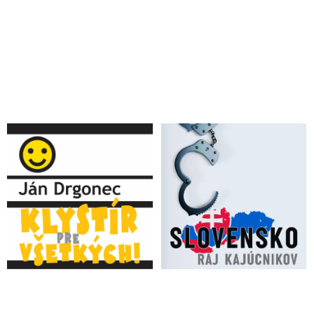
Blaha o gýčovej prezidentke a zásahu policajnej inšpekcie:
Lipšicovská mafia dostala po pysku. Záťah na Čurillu a spol. je
jasný dôkaz, že bol odhalený systém narafičených udavačov.
Kvôli mafiánskym sieťam v polícii zomrel aj generál Milan
Lučanský
Policajná inšpekcia zadržala neslávne známeho vyšetrovateľa
Čurillu a spol., ktorý v spolupráci s členmi mafiánskej skupiny
Takáčovci vystupujúcich ako kajúcnici manipuloval trestné
konanie v kauze Očistec
DOKUMENT: Operatívci a vyšetrovatelia NAKA podozriví z
manipulácie trestných konaní vyšetrujú exriaditeľa NAKA
Zuriana a vyšetrovateľku Santusovú. Obviňujú ich, že mali
spoločne s pánom X založiť zločineckú skupinu, ktorá marí
prácu tímov Očistec a Fénix
VIDEO: Delegáti snemu ZMOS privítali generálneho
prokurátora Žilinku obrovským potleskom. Premiér Heger
zožal vlažné prijatie
Prokurátor Kozolka píše Lipšicovmu špeciálnemu
prokurátorovi Kyselovi: „Rezignoval si na dozor nad
dodržiavaním zákonnosti v prípravnom konaní a zneužil si