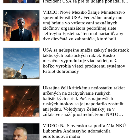
Prezident USA sa pre to údajne pohádal so
Obvinenie exministra vnútra Kaliňáka zo strany korupčníka-
šéfom Pentagónu, lebo bol presvedčený o
kajúcnika Imreczeho a pochybnosti o zákonnosti postupu pri
opaku
VIDEO: Nové Mexiko žaluje Ministerstvo
výbere osoby usvedčujúcej iných na základe politickej
spravodlivosti USA. Federálne úrady mu
objednávky
vraj bránia vo vyšetrovaní sexuálnych
zločinov organizátora pedofilnej siete
VIDEO: Kauzu údajného podplácania exministrom vnútra
Jeffreyho Epsteina. Ten mal nariadiť, aby
Kaliňákom vyšetruje policajtka NAKA, ktorej miesto vybavil
dve dievčatá zo zahraničia, ktoré boli
Lipšicov prokurátor Repa. Udavači Makó, Slobodník a Bisták
uškrtené počas drsného fetišistického sexu,
vydierali kajúcnika Petra Petrova alias Tigra. A všetkých pasie
pochovali v blízkosti jeho ranča v tomto
USA sa neúspešne snažia zakryť nedostatok
americkom štáte
taktických balistických rakiet. Rusko
vyšetrovateľka Barčáková pod dohľadom Repu. Dokonca
mesačne vyprodukuje viac rakiet, než
hrozil medzinárodný škandál, že samotný Interpol zruší zatykač
koľko vyrobia všetci producenti systémov
voči ďalšej trestne stíhanej osobe, pretože slovenské orgány
Patriot dohromady
klamali v jeho odôvodnení. Fico tejto organizovanej
zločineckej skupine v NAKA a inde odkázal, že na výsluhové
dôchodky môžu všetci zabudnúť, keď príde nová vláda
Ukrajina čelí kritickému nedostatku rakiet
určených na zachytávanie ruských
VIDEO: „NAKA pokračuje v kriminalizácii opozície na
balistických striel. Počas najnovších
politickú objednávku Matovičovej zločineckej bandy
ruských útokov sa jej nepodarilo zostreliť
metódami, ktoré sú používané vo fašistických a autokratických
ani jednu. Volodymyr Zelenskyj sa v
zúfalstve snaží prostredníctvom NATO
režimoch. Aby dokončili svoju špinavú robotu, vybrali si až
zabezpečiť ich dodávky
koniec septembra ako termín konania predčasných volieb,“
VIDEO: Na Slovensku sa podľa šéfa NKÚ
vyhlásil Fico a na tlačovke pustil nahrávky rozhovorov trestne
Ľubomíra Andrassyho udomácnila
stíhaných príslušníkov polície, ale aj slová predsedu OĽaNO
eurofondová mafia