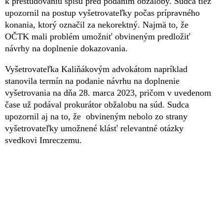
k preštudovaniu spisu pred podaním obžaloby. Sudca tiež
upozornil na postup vyšetrovateľky počas prípravného
konania, ktorý označil za nekorektný. Najmä to, že
OČTK mali problém umožniť obvineným predložiť
návrhy na doplnenie dokazovania.
Vyšetrovateľka Kaliňákovým advokátom napríklad
stanovila termín na podanie návrhu na doplnenie
vyšetrovania na dňa 28. marca 2023, pričom v uvedenom
čase už podával prokurátor obžalobu na súd. Sudca
upozornil aj na to, že obvineným nebolo zo strany
vyšetrovateľky umožnené klásť relevantné otázky
svedkovi Imreczemu.