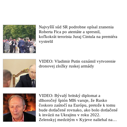
Slovákom svojou zvrátenou prorežimovou propagandou vo
verejnoprávnej RTVS
Vyšetrovateľ NAKA - „avatar“ Vereščák, ktorý obvinil Fica a
spol., odchádza z polície. Smer-SD cez leto obvinil
vyšetrovateľov NAKA pracujúcich na politickú objednávku a
Najvyšší súd SR podrobne opísal zranenia
podal trestné oznámenie pre podozrenie z páchania trestného
Roberta Fica po atentáte a spresnil,
koľkokrát terorista Juraj Cintula na premiéra
činu sabotáže s cieľom poškodiť ústavné zriadenie Slovenskej
vystrelil
republiky
VIDEO: „Na NAKA pracujú elitné zvieratá. Stávkovali, kto z
obvinených spácha samovraždu ako prvý!“ Fico s Kaliňákom,
VIDEO: Vladimir Putin oznámil vytvorenie
Gašparom a advokátom Parom komentovali šokujúce priznanie
dronovej zložky ruskej armády
bývalého šéfa operatívcov NAKA o tom, ako skupina
bezcitných sociopatov pracujúcich v slovenskej polícii
manipuluje vyšetrovania a rehocú sa zo smrti ľudí
Policajt NAKA na úteku, ktorý odštartoval vojnu v polícii,
prehovoril o zločineckých praktikách svojich kolegov,
VIDEO: Bývalý britský diplomat a
manipulovaní vyšetrovaní & záhadných úmrtiach aktérov v
dlhoročný špión MI6 varuje, že Rusko
čoskoro zaútočí na Európu, pretože k tomu
spolitizovaných trestných kauzách: „Psychicky ľudí týrať,
bude dotlačené rovnako, ako bolo dotlačené
mučiť, vydierať a vymýšľať si dôkazy. Toho som bol
k invázii na Ukrajinu v roku 2022.
súčasťou. Lučanského predchodca Gašpar na tlačovkách
Zelenskyj medzitým v Kyjeve naliehal na
hovorí pravdu!“
zhromaždených diplomatov, aby vo svete