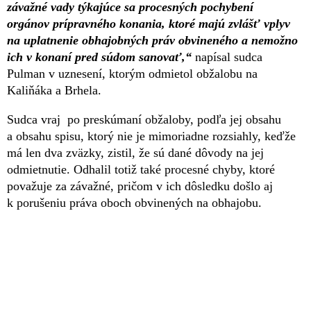
závažné vady týkajúce sa procesných pochybení
orgánov prípravného konania, ktoré majú zvlášť vplyv
na uplatnenie obhajobných práv obvineného a nemožno
ich v konaní pred súdom sanovať,“
napísal sudca
Pulman v uznesení, ktorým odmietol obžalobu na
Kaliňáka a Brhela.
Sudca vraj po preskúmaní obžaloby, podľa jej obsahu
a obsahu spisu, ktorý nie je mimoriadne rozsiahly, keďže
má len dva zväzky, zistil, že sú dané dôvody na jej
odmietnutie. Odhalil totiž také procesné chyby, ktoré
považuje za závažné, pričom v ich dôsledku došlo aj
k porušeniu práva oboch obvinených na obhajobu.