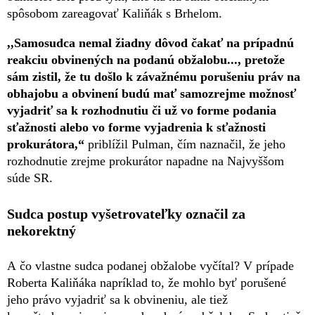
spôsobom zareagovať Kaliňák s Brhelom.
,,Samosudca nemal žiadny dôvod čakať na prípadnú
reakciu obvinených na podanú obžalobu..., pretože
sám zistil, že tu došlo k závažnému porušeniu práv na
obhajobu a obvinení budú mať samozrejme možnosť
vyjadriť sa k rozhodnutiu či už vo forme podania
sťažnosti alebo vo forme vyjadrenia k sťažnosti
prokurátora,“
priblížil Pulman, čím naznačil, že jeho
rozhodnutie zrejme prokurátor napadne na Najvyššom
súde SR.
Sudca postup vyšetrovateľky označil za
nekorektný
A čo vlastne sudca podanej obžalobe vyčítal? V prípade
Roberta Kaliňáka napríklad to, že mohlo byť porušené
jeho právo vyjadriť sa k obvineniu, ale tiež