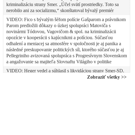
kriminalizáciu strany Smer. „Účel svätí prostriedky. Toto sa
nerobilo ani za socializmu,“ skonštatoval bývalý premiér
VIDEO: Fico s bývalým šéfom polície Gašparom a právnikom
Parom predložili dôkazy o úzkej spolupráci Matoviča s
novinármi Tódovou, Vagovičom & spol. na kriminalizácii
opozície v kooperácii s kajúcnikmi a políciou. Súčasťou
odhalení a meniacej sa atmosfére v spoločnosti je aj panika a
následné preskupovanie politických síl, ktorého súčasťou je aj
Pellegriniho avizovaná spolupráca s Progresívnym Slovenskom
a angažovanie sa majiteľa Slovnaftu Világiho v politike
VIDEO: Heger vedel a súhlasil s likvidáciou strany Smer-SD,
bol tajnou službu informovaný o manipuláciách trestných
Zobraziť všetky >>
konaní, potom mu osobne o zverstvách skupiny policajtov
svedčil bývalý šéf operatívy NAKA, ktorému hneď na druhý
deň kukláči vykopli dvere
VIDEO: Fico s Gašparom a Parom prezentovali ďalšie
šokujúce dôkazy o likvidácii právneho štátu na Slovensku.
NAKA na čele s jej šéfom Daňkom a ÚŠP na čele s Lipšicom
vytvorili zločinecký režim, v ktorom sa po obvinení
vytipovaných osôb cez kajúcnikov „vyrábajú“ dôkazy