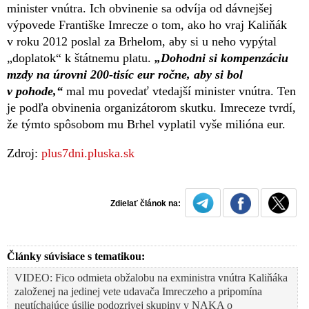
minister vnútra. Ich obvinenie sa odvíja od dávnejšej
výpovede Františke Imrecze o tom, ako ho vraj Kaliňák
v roku 2012 poslal za Brhelom, aby si u neho vypýtal
„doplatok“ k štátnemu platu.
„Dohodni si kompenzáciu
mzdy na úrovni 200-tisíc eur ročne, aby si bol
v pohode,“
mal mu povedať vtedajší minister vnútra. Ten
je podľa obvinenia organizátorom skutku. Imreceze tvrdí,
že týmto spôsobom mu Brhel vyplatil vyše milióna eur.
Zdroj:
plus7dni.pluska.sk
Zdielať článok na:
Články súvisiace s tematikou:
VIDEO: Fico odmieta obžalobu na exministra vnútra Kaliňáka
založenej na jedinej vete udavača Imreczeho a pripomína
neutíchajúce úsilie podozrivej skupiny v NAKA o