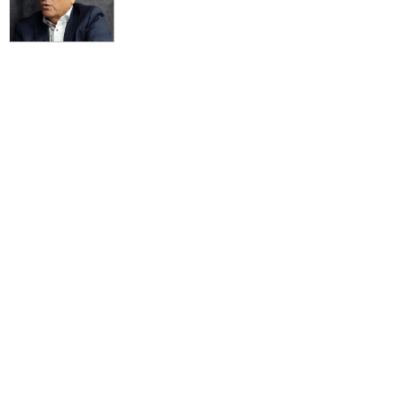
dokazujúce, že ide o organizovanú skupinu bojujúcu proti
politickým oponentom
NAKA v rámci pokračujúceho kriminalizovania opozície opäť
obvinila exministra vnútra Kaliňáka a podnikateľa Brhela
VIDEO: Exriaditeľ SIS Pčolinský o jeho zatknutí za odhalenie
existencie zločineckej skupiny v NAKA tajnou službou,
následnom pobyte vo väzbe, mafiánskom „grázlovi“, z ktorého
sa po odpočúvaní tajnými vykľul spolupracovník „morálnych
kompasov v NAKA“ podieľajúci sa neskôr na manipuláciách
trestných konaní ako profesionálny udavač a kajúcnik, schéme
postupného odstránenia všetkých oponentov z radov policajtov,
sudcov a prokurátorov, o bývalom kamarátovi Lipšicovi, jeho
ÚŠP ako úrade propagandy porušujúceho práva obvinených a
generálnom prokurátorovi Žilinkovi
VIDEO: Fico o pokračujúcej trestnej činnosti vybraných
policajtov v NAKA, ich ďalšej šokujúcej nahrávke týkajúcej sa
inštalovania čiernej krabice pod auto univerzálneho udavača
Imreczeho, v snahe mať ho pod totálnou kontrolou v obave
pred prevalením sa totálnej blamáže celého Slovenska o ich
zločineckých praktikách & o Matovičovom psychopatickom
„bratovi“ Vagovičovi vymývajucom na pravidelnej báze hlavy