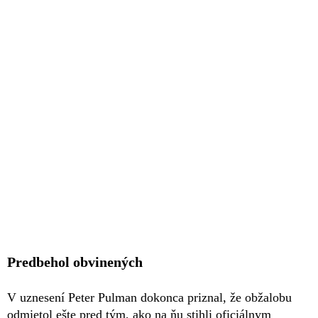
Predbehol obvinených
V uznesení Peter Pulman dokonca priznal, že obžalobu
odmietol ešte pred tým, ako na ňu stihli oficiálnym