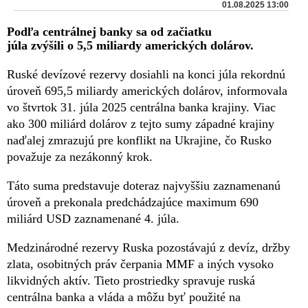
01.08.2025 13:00
Podľa centrálnej banky sa od začiatku
júla zvýšili o 5,5 miliardy amerických dolárov.
Ruské devízové rezervy dosiahli na konci júla rekordnú
úroveň 695,5 miliardy amerických dolárov, informovala
vo štvrtok 31. júla 2025 centrálna banka krajiny. Viac
ako 300 miliárd dolárov z tejto sumy západné krajiny
naďalej zmrazujú pre konflikt na Ukrajine, čo Rusko
považuje za nezákonný krok.
Táto suma predstavuje doteraz najvyššiu zaznamenanú
úroveň a prekonala predchádzajúce maximum 690
miliárd USD zaznamenané 4. júla.
Medzinárodné rezervy Ruska pozostávajú z devíz, držby
zlata, osobitných práv čerpania MMF a iných vysoko
likvidných aktív. Tieto prostriedky spravuje ruská
centrálna banka a vláda a môžu byť použité na