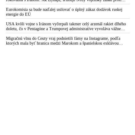
Teheránu
Eurokomisia sa bude naďalej usilovať o úplný zákaz dodávok ruskej
energie do EÚ
USA kvôli vojne s Iránom vyčerpali takmer celý arzenál rakiet dlhého
doletu, čo v Pentagóne a Trumpovej administratíve vyvoláva vážne
obavy o bojaschopnosť americkej armády v prípade vypuknutia
konfliktu s Čínou alebo Ruskom
Migračnú vlnu do Ceuty vraj podnietili fámy na Instagrame, podľa
ktorých mala byť hranica medzi Marokom a španielskou exklávou
otvorená