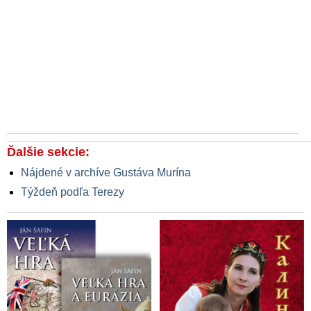
Ďalšie sekcie:
Nájdené v archíve Gustáva Murína
Týždeň podľa Terezy