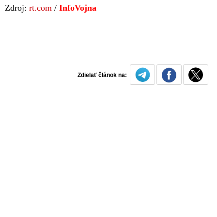
Zdroj:
rt.com
/
InfoVojna
Zdielať článok na: