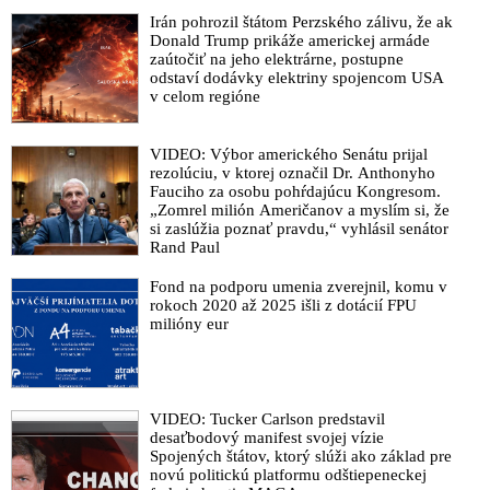
Irán pohrozil štátom Perzského zálivu, že ak
Donald Trump prikáže americkej armáde
zaútočiť na jeho elektrárne, postupne
odstaví dodávky elektriny spojencom USA
v celom regióne
VIDEO: Výbor amerického Senátu prijal
rezolúciu, v ktorej označil Dr. Anthonyho
Fauciho za osobu pohŕdajúcu Kongresom.
„Zomrel milión Američanov a myslím si, že
si zaslúžia poznať pravdu,“ vyhlásil senátor
Rand Paul
Fond na podporu umenia zverejnil, komu v
rokoch 2020 až 2025 išli z dotácií FPU
milióny eur
VIDEO: Tucker Carlson predstavil
desaťbodový manifest svojej vízie
Spojených štátov, ktorý slúži ako základ pre
novú politickú platformu odštiepeneckej