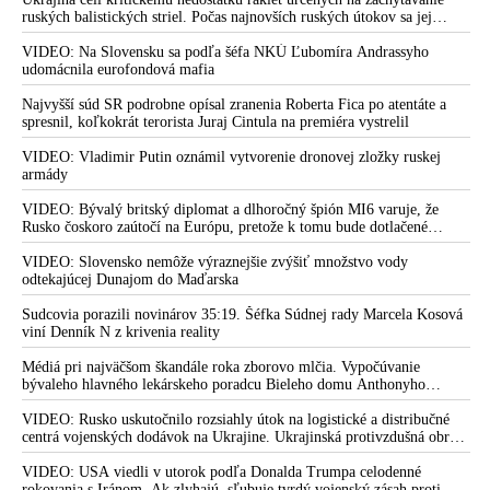
ruských balistických striel. Počas najnovších ruských útokov sa jej
nepodarilo zostreliť ani jednu. Volodymyr Zelenskyj sa v zúfalstve snaží
prostredníctvom NATO zabezpečiť ich dodávky
VIDEO: Na Slovensku sa podľa šéfa NKÚ Ľubomíra Andrassyho
udomácnila eurofondová mafia
Najvyšší súd SR podrobne opísal zranenia Roberta Fica po atentáte a
spresnil, koľkokrát terorista Juraj Cintula na premiéra vystrelil
VIDEO: Vladimir Putin oznámil vytvorenie dronovej zložky ruskej
armády
VIDEO: Bývalý britský diplomat a dlhoročný špión MI6 varuje, že
Rusko čoskoro zaútočí na Európu, pretože k tomu bude dotlačené
rovnako, ako bolo dotlačené k invázii na Ukrajinu v roku 2022.
Zelenskyj medzitým v Kyjeve naliehal na zhromaždených diplomatov,
VIDEO: Slovensko nemôže výraznejšie zvýšiť množstvo vody
aby vo svete zháňali energie pre Ukrajinu na zimu. Putin vraj bude
odtekajúcej Dunajom do Maďarska
mobilizovať a vojna sa do zimy pravdepodobne neskončí
Sudcovia porazili novinárov 35:19. Šéfka Súdnej rady Marcela Kosová
viní Denník N z krivenia reality
Médiá pri najväčšom škandále roka zborovo mlčia. Vypočúvanie
bývaleho hlavného lekárskeho poradcu Bieleho domu Anthonyho
Fauciho pred výborom amerického Senátu väčšina médií ignorovala
VIDEO: Rusko uskutočnilo rozsiahly útok na logistické a distribučné
centrá vojenských dodávok na Ukrajine. Ukrajinská protivzdušná obrana
nedokázala počas ničivého nočného útoku na Kyjev a jeho okolie
zachytiť ani jednu ruskú raketu
VIDEO: USA viedli v utorok podľa Donalda Trumpa celodenné
rokovania s Iránom. Ak zlyhajú, sľubuje tvrdý vojenský zásah proti