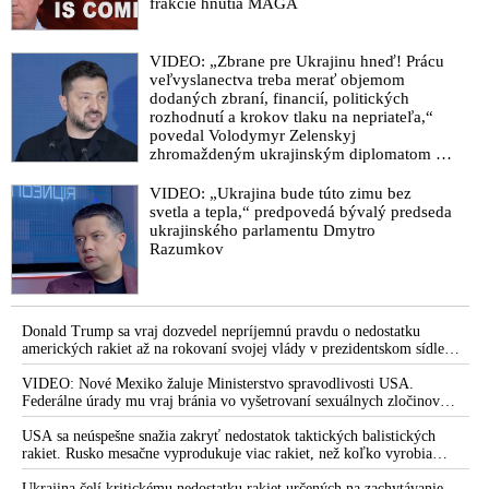
frakcie hnutia MAGA
VIDEO: „Zbrane pre Ukrajinu hneď! Prácu
veľvyslanectva treba merať objemom
dodaných zbraní, financií, politických
rozhodnutí a krokov tlaku na nepriateľa,“
povedal Volodymyr Zelenskyj
zhromaždeným ukrajinským diplomatom v
Kyjeve. Donald Trump mu potom odkázal,
že USA Ukrajine nedodajú protiraketové
VIDEO: „Ukrajina bude túto zimu bez
systémy Patriot
svetla a tepla,“ predpovedá bývalý predseda
ukrajinského parlamentu Dmytro
Razumkov
Donald Trump sa vraj dozvedel nepríjemnú pravdu o nedostatku
amerických rakiet až na rokovaní svojej vlády v prezidentskom sídle
Camp David v Marylande, a preto musel odložiť plánované útoky na
Irán. Prezident USA sa pre to údajne pohádal so šéfom Pentagónu, lebo
VIDEO: Nové Mexiko žaluje Ministerstvo spravodlivosti USA.
bol presvedčený o opaku
Federálne úrady mu vraj bránia vo vyšetrovaní sexuálnych zločinov
organizátora pedofilnej siete Jeffreyho Epsteina. Ten mal nariadiť, aby
dve dievčatá zo zahraničia, ktoré boli uškrtené počas drsného
USA sa neúspešne snažia zakryť nedostatok taktických balistických
fetišistického sexu, pochovali v blízkosti jeho ranča v tomto americkom
rakiet. Rusko mesačne vyprodukuje viac rakiet, než koľko vyrobia
štáte
všetci producenti systémov Patriot dohromady
Ukrajina čelí kritickému nedostatku rakiet určených na zachytávanie