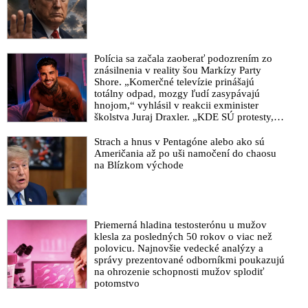
Polícia sa začala zaoberať podozrením zo
znásilnenia v reality šou Markízy Party
Shore. „Komerčné televízie prinášajú
totálny odpad, mozgy ľudí zasypávajú
hnojom,“ vyhlásil v reakcii exminister
školstva Juraj Draxler. „KDE SÚ protesty,
výkriky či štrajky novinárov a mediálnych
pracovníkov?“ spýtal sa
Strach a hnus v Pentagóne alebo ako sú
Američania až po uši namočení do chaosu
na Blízkom východe
Priemerná hladina testosterónu u mužov
klesla za posledných 50 rokov o viac než
polovicu. Najnovšie vedecké analýzy a
správy prezentované odborníkmi poukazujú
na ohrozenie schopnosti mužov splodiť
potomstvo