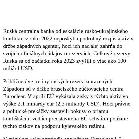
Ruská centrálna banka od eskalácie rusko-ukrajinského
konfliktu v roku 2022 neposkytla podrobný rozpis aktív v
držbe západných agentúr, hoci ich naďalej zahŕňa do
svojich oficiálnych údajov o rezervách. Celkové rezervy
Ruska sa od začiatku roka 2023 zvýšili o viac ako 100
miliárd USD.
Približne dve tretiny ruských rezerv zmrazených
Západom sú v držbe bruselského zúčtovacieho centra
Euroclear. V apríli EÚ vykázala zisky z týchto aktív vo
výške 2,1 miliardy eur (2,3 miliardy USD). Hoci právne
a politické prekážky zastavili pokusy o priamu
konfiškáciu, vedúci predstavitelia EÚ schválili použitie
týchto ziskov na podporu kyjevského režimu.
V minulom roku previedla spoločnosť Euroclear 1,5