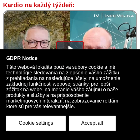
Kardio na každý týždeň:
Play
Video
Totalitný kresťan
03:23 | 24527
Kardio na každý týždeň >>