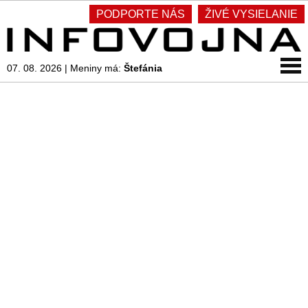
PODPORTE NÁS
ŽIVÉ VYSIELANIE
07. 08. 2026
|
Meniny má:
Štefánia