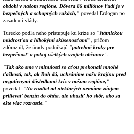
období v našom regióne. Dôvera 86 miliónov ľudí je v
bezpečných a schopných rukách,"
povedal Erdogan po
zasadnutí vlády.
Turecko podľa neho pristupuje ku kríze so
"štátnickou
múdrosťou a hlbokými skúsenosťami"
, pričom
zdôraznil, že úrady podnikajú
"potrebné kroky pre
bezpečnosť a pokoj všetkých svojich občanov"
.
"Tak ako sme v minulosti so cťou prekonali mnohé
ťažkosti, tak, ak Boh dá, uchránime našu krajinu pred
negatívnymi dôsledkami kríz v našom regióne,"
povedal.
"Na rozdiel od niektorých nemáme záujem
prilievať benzín do ohňa, ale uhasiť ho skôr, ako sa
ešte viac rozrastie."