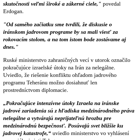
skutočnosti veľmi široké a zákerné ciele,"
povedal
Erdogan.
"Od samého začiatku sme tvrdili, že diskusie o
iránskom jadrovom programe by sa mali viesť za
rokovacím stolom, a na tom istom bode zostávame aj
dnes."
Ruské ministerstvo zahraničných vecí v utorok označilo
pokračujúce izraelské útoky na Irán za nelegálne.
Uviedlo, že riešenie konfliktu ohľadom jadrového
programu Teheránu možno dosiahnuť len
prostredníctvom diplomacie.
„Pokračujúce intenzívne útoky Izraela na iránske
jadrové zariadenia sú z hľadiska medzinárodného práva
nelegálne a vytvárajú neprijateľnú hrozbu pre
medzinárodnú bezpečnosť. Posúvajú svet bližšie ku
jadrovej katastrofe,“
uviedlo ministerstvo vo vyhlásení