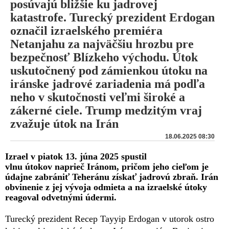
posúvajú bližšie ku jadrovej
katastrofe. Turecký prezident Erdogan
označil izraelského premiéra
Netanjahu za najväčšiu hrozbu pre
bezpečnosť Blízkeho východu. Útok
uskutočnený pod zámienkou útoku na
iránske jadrové zariadenia má podľa
neho v skutočnosti veľmi široké a
zákerné ciele. Trump medzitým vraj
zvažuje útok na Irán
18.06.2025 08:30
Izrael v piatok 13. júna 2025 spustil
vlnu útokov naprieč Iránom, pričom jeho cieľom je
údajne zabrániť Teheránu získať jadrovú zbraň. Irán
obvinenie z jej vývoja odmieta a na izraelské útoky
reagoval odvetnými údermi.
Turecký prezident Recep Tayyip Erdogan v utorok ostro