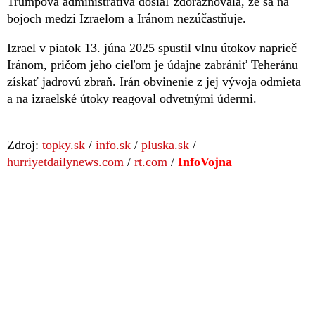
Trumpova administratíva dosiaľ zdôrazňovala, že sa na
bojoch medzi Izraelom a Iránom nezúčastňuje.
Izrael v piatok 13. júna 2025 spustil vlnu útokov naprieč
Iránom, pričom jeho cieľom je údajne zabrániť Teheránu
získať jadrovú zbraň. Irán obvinenie z jej vývoja odmieta
a na izraelské útoky reagoval odvetnými údermi.
Zdroj:
topky.sk
/
info.sk
/
pluska.sk
/
hurriyetdailynews.com
/
rt.com
/
InfoVojna