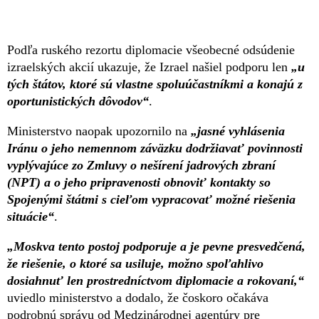
Podľa ruského rezortu diplomacie všeobecné odsúdenie
izraelských akcií ukazuje, že Izrael našiel podporu len
„u
tých štátov, ktoré sú vlastne spoluúčastníkmi a konajú z
oportunistických dôvodov“
.
Ministerstvo naopak upozornilo na
„jasné vyhlásenia
Iránu o jeho nemennom záväzku dodržiavať povinnosti
vyplývajúce zo Zmluvy o nešírení jadrových zbraní
(NPT) a o jeho pripravenosti obnoviť kontakty so
Spojenými štátmi s cieľom vypracovať možné riešenia
situácie“
.
„Moskva tento postoj podporuje a je pevne presvedčená,
že riešenie, o ktoré sa usiluje, možno spoľahlivo
dosiahnuť len prostredníctvom diplomacie a rokovaní,“
uviedlo ministerstvo a dodalo, že čoskoro očakáva
podrobnú správu od Medzinárodnej agentúry pre