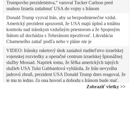
Trumpovho prezidentstva,“ varoval Tucker Carlson pred
snahou Izraela zatiahnuť USA do vojny s Iránom
Donald Trump vyzval Irán, aby sa bezpodmienečne vzdal.
Americký prezident upozornil, že USA majú úplnú a totálnu
kontrolu nad iránskym vzdušným priestorom a že Spojeným
štátom už dochádza s Teheránom trpezlivosť. Likvidácia
Chameneího zatiaľ podľa neho v pláne nie je
VIDEO: Iránsky raketový útok zasiahol riaditeľstvo izraelskej
vojenskej rozviedky a operačné centrum izraelskej špionážnej
služby Mossad. Napriek tomu, že šéfka amerických tajných
služieb USA Tulsi Gabbardová vyhlásila, že Irán nevyrába
jadrovú zbraň, prezident USA Donald Trump dnes reagoval, že
je mu to jedno, čo ona hovorí a dohodu s Iránom bude mať.
Šéf Bieleho domu medzitým zaútočil aj na moderátora Tuckera
Zobraziť všetky >>
Carlsona a označil ho za bláznivého po tom, čo ten prezidenta
vyzval, aby nepodporoval izraelskú vojnu proti Iránu
VIDEO: Izrael sa v čase klesajúcej medzinárodnej podpory
uchýlil k raketovým útokom na civilné ciele v Iráne. Terčom
útoku izraelskej armády sa stala iránska štátna televízia a
rozhlas