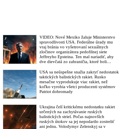
význam: „Sionistický režim útočil na Irán so súhlasom
Spojených štátov“
VIDEO: Irán spustil mohutný odvetný útok na Izrael, ktorému
predchádzal príhovor najvyššieho vodcu ajatolláha Alího
Chameneího, v ktorom sľúbil, že „Islamská republika zvíťazí
nad sionistickým režimom“. Prudký nárast objednávok pizze
VIDEO: Nové Mexiko žaluje Ministerstvo
do Pentagónu naznačil pre zainteresovaných blížiacu sa
spravodlivosti USA. Federálne úrady mu
vraj bránia vo vyšetrovaní sexuálnych
vojenskú operáciu Izraelu
zločinov organizátora pedofilnej siete
VIDEO: Hlavný veliteľ Iránskych revolučných gárd
Jeffreyho Epsteina. Ten mal nariadiť, aby
dve dievčatá zo zahraničia, ktoré boli
Mohammad Pákpúr sľubuje izraelskému režimu za vojenský
uškrtené počas drsného fetišistického sexu,
útok na Irán a za krv iránskych padlých veliteľov, vedcov a
pochovali v blízkosti jeho ranča v tomto
USA sa neúspešne snažia zakryť nedostatok
občanov otvorenie pekelných brán. Izrael v očakávanej
americkom štáte
taktických balistických rakiet. Rusko
iránskej odpovedi povolal záložníkov z rôznych jednotiek a
mesačne vyprodukuje viac rakiet, než
začal ich nasadzovať na všetky zóny možného vojenského
koľko vyrobia všetci producenti systémov
konfliktu
Patriot dohromady
Urovnanie konfliktu medzi Izraelom a Iránom podľa Ruska nie
je možné vojenskou cestou. Ruské veľvyslanectvo v Tel Avive
Ukrajina čelí kritickému nedostatku rakiet
medzitým vyzvalo Rusov nachádzajúcich sa v Izraeli, aby
určených na zachytávanie ruských
balistických striel. Počas najnovších
krajinu opustili
ruských útokov sa jej nepodarilo zostreliť
Donald Trump vyzval Irán pristúpiť na dohodu o jeho
ani jednu. Volodymyr Zelenskyj sa v