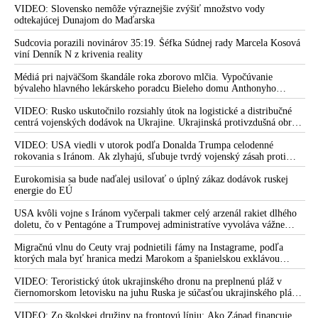
VIDEO: Deep state a vojnoví štváči sa snažia rozpútať
Zelenskyj medzitým v Kyjeve naliehal na zhromaždených diplomatov,
VIDEO: Slovensko nemôže výraznejšie zvýšiť množstvo vody
vojenskú konfrontáciu medzi USA a Iránom. Spojené štáty v
aby vo svete zháňali energie pre Ukrajinu na zimu. Putin vraj bude
odtekajúcej Dunajom do Maďarska
obave pred dôsledkami eskalácie rodinám diplomatov
mobilizovať a vojna sa do zimy pravdepodobne neskončí
odporučili a rodinám vojakov nachádzajúcich sa v rizikových
Sudcovia porazili novinárov 35:19. Šéfka Súdnej rady Marcela Kosová
viní Denník N z krivenia reality
štátoch Blízkeho východu povolili opustiť ich
Médiá pri najväčšom škandále roka zborovo mlčia. Vypočúvanie
VIDEO: „Svet čelí ako nikdy predtým nukleárnej skaze.
bývaleho hlavného lekárskeho poradcu Bieleho domu Anthonyho
Politická elita a vojnoví štváči bezohľadne podnecujú medzi
Fauciho pred výborom amerického Senátu väčšina médií ignorovala
jadrovými mocnosťami strach a napätie,“ varuje riaditeľka
VIDEO: Rusko uskutočnilo rozsiahly útok na logistické a distribučné
tajných služieb USA Tulsi Gabbardová a zároveň upozornila
centrá vojenských dodávok na Ukrajine. Ukrajinská protivzdušná obrana
nedokázala počas ničivého nočného útoku na Kyjev a jeho okolie
na hrôzu, ktorú by zo sebou priniesol atómový vojenský
zachytiť ani jednu ruskú raketu
VIDEO: USA viedli v utorok podľa Donalda Trumpa celodenné
konflikt
rokovania s Iránom. Ak zlyhajú, sľubuje tvrdý vojenský zásah proti
Teheránu
Vojenskí jastrabi tlačia na prezidenta Trumpa, aby namiesto
Eurokomisia sa bude naďalej usilovať o úplný zákaz dodávok ruskej
rokovaní s Iránom na krajinu vojensky zaútočil
energie do EÚ
VIDEO: Iránsky najvyšší duchovný vodca ajatolláh Alí
USA kvôli vojne s Iránom vyčerpali takmer celý arzenál rakiet dlhého
Chameneí varoval pred silnou odvetou, ak USA naplnia
doletu, čo v Pentagóne a Trumpovej administratíve vyvoláva vážne
hrozby Donalda Trumpa, že ak Teherán neuzavrie jadrovú
obavy o bojaschopnosť americkej armády v prípade vypuknutia
konfliktu s Čínou alebo Ruskom
Migračnú vlnu do Ceuty vraj podnietili fámy na Instagrame, podľa
dohodu, dôjde k takému bombardovaniu, aké nikdy predtým
ktorých mala byť hranica medzi Marokom a španielskou exklávou
nevideli. Tucker Carlson vo svojom videu priblížil, čo vám o
otvorená
vojne s Iránom nepovedia a že to môže byť Armagedon -
VIDEO: Teroristický útok ukrajinského dronu na preplnenú pláž v
biblické miesto, na ktorom sa na konci čias zhromaždia
čiernomorskom letovisku na juhu Ruska je súčasťou ukrajinského plánu,
ktorý kopíruje model Hitlerovej „totálnej vojny“ po porážke
bezbožní „králi celého sveta“ na veľký boj
Wehrmachtu pri Stalingrade. Útok v Kaspickom mori na iránsku loď
VIDEO: Zo školskej družiny na frontovú líniu: Ako Západ financuje