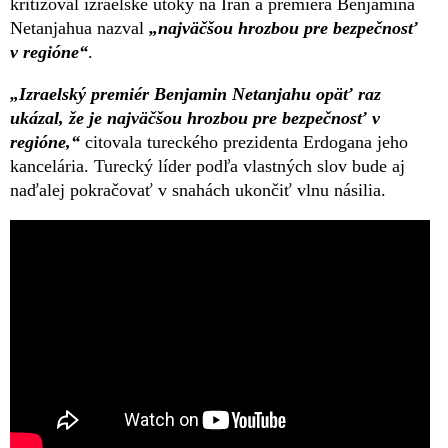
kritizoval izraelské útoky na Irán a premiéra Benjamina
Netanjahua nazval
„najväčšou hrozbou pre bezpečnosť
v regióne“
.
„Izraelský premiér Benjamin Netanjahu opäť raz
ukázal, že je najväčšou hrozbou pre bezpečnosť v
regióne,“
citovala tureckého prezidenta Erdogana jeho
kancelária. Turecký líder podľa vlastných slov bude aj
naďalej pokračovať v snahách ukončiť vlnu násilia.