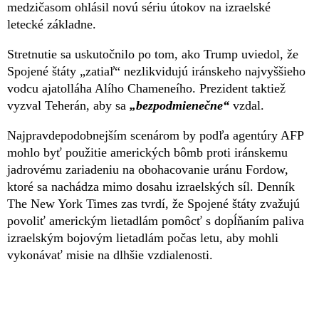
medzičasom ohlásil novú sériu útokov na izraelské
letecké základne.
Stretnutie sa uskutočnilo po tom, ako Trump uviedol, že
Spojené štáty „zatiaľ“ nezlikvidujú iránskeho najvyššieho
vodcu ajatolláha Alího Chameneího. Prezident taktiež
vyzval Teherán, aby sa
„bezpodmienečne“
vzdal.
Najpravdepodobnejším scenárom by podľa agentúry AFP
mohlo byť použitie amerických bômb proti iránskemu
jadrovému zariadeniu na obohacovanie uránu Fordow,
ktoré sa nachádza mimo dosahu izraelských síl. Denník
The New York Times zas tvrdí, že Spojené štáty zvažujú
povoliť americkým lietadlám pomôcť s dopĺňaním paliva
izraelským bojovým lietadlám počas letu, aby mohli
vykonávať misie na dlhšie vzdialenosti.