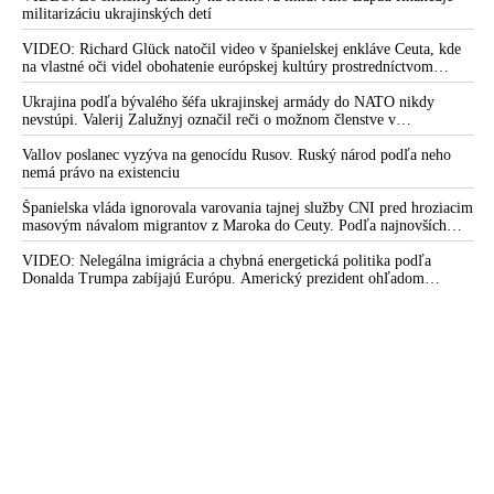
podľa predstaviteľov Iránu potvrdzuje, že Kyjev sa na pokyn svojich
militarizáciu ukrajinských detí
západných či izraelských sponzorov snaží zatiahnuť Európu a ďalšie
krajiny do širšieho vojnového konfliktu
VIDEO: Richard Glück natočil video v španielskej enkláve Ceuta, kde
na vlastné oči videl obohatenie európskej kultúry prostredníctvom
invázie migrantov. Takto by podľa neho vyzeralo Slovensko, keby mu
vládlo PS, Šimečka & spol.
Ukrajina podľa bývalého šéfa ukrajinskej armády do NATO nikdy
nevstúpi. Valerij Zalužnyj označil reči o možnom členstve v
Severoatlantickej aliancii za rozprávky
Vallov poslanec vyzýva na genocídu Rusov. Ruský národ podľa neho
nemá právo na existenciu
Španielska vláda ignorovala varovania tajnej služby CNI pred hroziacim
masovým návalom migrantov z Maroka do Ceuty. Podľa najnovších
správ preniklo do tejto španielskej exklávy na severe Afriky vyše 70-
tisíc migrantov
VIDEO: Nelegálna imigrácia a chybná energetická politika podľa
Donalda Trumpa zabíjajú Európu. Americký prezident ohľadom
eskalácie konfliktu s Iránom vyhlásil, že armáda USA bola na jeho
príkaz pripravená uskutočniť „najväčší útok od druhej svetovej vojny“