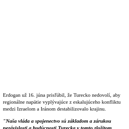
Erdogan už 16. júna prisľúbil, že Turecko nedovolí, aby
regionálne napätie vyplývajúce z eskalujúceho konfliktu
medzi Izraelom a Iránom destabilizovalo krajinu.
"Naša vláda a spojenectvo sú základom a zárukou
nezávislosti a budúcnosti Turecka v tomto zložitom