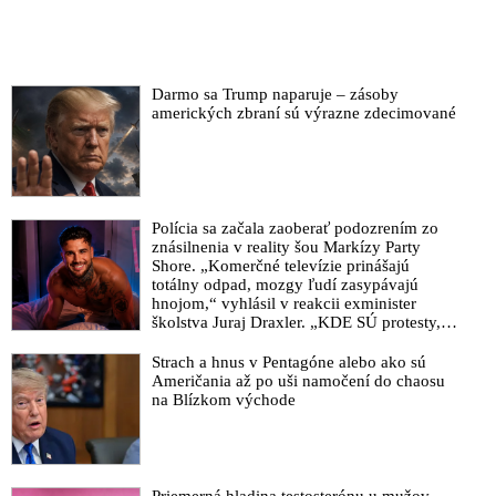
Darmo sa Trump naparuje – zásoby
amerických zbraní sú výrazne zdecimované
Polícia sa začala zaoberať podozrením zo
znásilnenia v reality šou Markízy Party
Shore. „Komerčné televízie prinášajú
totálny odpad, mozgy ľudí zasypávajú
hnojom,“ vyhlásil v reakcii exminister
školstva Juraj Draxler. „KDE SÚ protesty,
výkriky či štrajky novinárov a mediálnych
pracovníkov?“ spýtal sa
Strach a hnus v Pentagóne alebo ako sú
Američania až po uši namočení do chaosu
na Blízkom východe
Priemerná hladina testosterónu u mužov