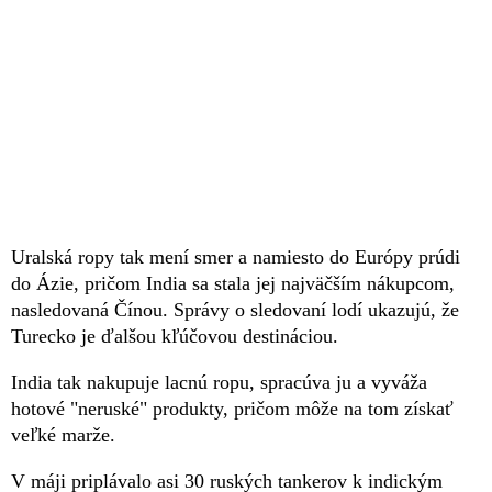
Uralská ropy tak mení smer a namiesto do Európy prúdi
do Ázie, pričom India sa stala jej najväčším nákupcom,
nasledovaná Čínou. Správy o sledovaní lodí ukazujú, že
Turecko je ďalšou kľúčovou destináciou.
India tak nakupuje lacnú ropu, spracúva ju a vyváža
hotové "neruské" produkty, pričom môže na tom získať
veľké marže.
V máji priplávalo asi 30 ruských tankerov k indickým