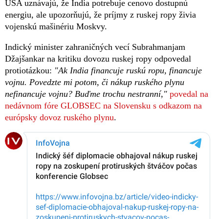
USA uznávajú, že India potrebuje cenovo dostupnú
energiu, ale upozorňujú, že príjmy z ruskej ropy živia
vojenskú mašinériu Moskvy.
Indický minister zahraničných vecí Subrahmanjam
Džajšankar na kritiku dovozu ruskej ropy odpovedal
protiotázkou:
"Ak India financuje ruskú ropu, financuje
vojnu. Povedzte mi potom, či nákup ruského plynu
nefinancuje vojnu? Buďme trochu nestranní,"
povedal na
nedávnom fóre GLOBSEC na Slovensku s odkazom na
európsky dovoz ruského plynu
.