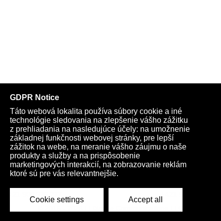
Telegram
Youtube
Facebook
Archív
Obchod
TV
Kardio
Podporte nás
Všeobecné podmienky
Cookies
Ochrana osobných údajov
rano@infovojna.bz
+421 908 936 277
+421 950 661 116
© 2015 - 2026 | LiXonite Communications LLC
All Rights Reserved