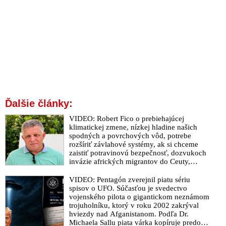
Ďalšie články:
VIDEO: Robert Fico o prebiehajúcej
klimatickej zmene, nízkej hladine našich
spodných a povrchových vôd, potrebe
rozšíriť závlahové systémy, ak si chceme
zaistiť potravinovú bezpečnosť, dozvukoch
invázie afrických migrantov do Ceuty,
zverejnenom rozhovore s Vladimírom
Mečiarom, ktorý podráždil progresívnych
VIDEO: Pentagón zverejnil piatu sériu
liberálov, ale aj o klamstvách Sorosovho
spisov o UFO. Súčasťou je svedectvo
denníka SME brániaceho pedofilov
vojenského pilota o gigantickom neznámom
trojuholníku, ktorý v roku 2002 zakrýval
hviezdy nad Afganistanom. Podľa Dr.
Michaela Sallu piata várka kopíruje predošlé