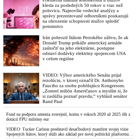
klesla za posledných 50 rokov o viac než
polovicu. Najnovšie vedecké analýzy a
správy prezentované odborníkmi poukazujú
na ohrozenie schopnosti mužov splodiť
potomstvo
Irán pohrozil štátom Perzského zálivu, že ak
Donald Trump prikáže americkej armáde
zaútočiť na jeho elektrárne, postupne
odstaví dodávky elektriny spojencom USA
v celom regióne
VIDEO: Výbor amerického Senátu prijal
rezolúciu, v ktorej označil Dr. Anthonyho
Fauciho za osobu pohŕdajúcu Kongresom.
„Zomrel milión Američanov a myslím si, že
si zaslúžia poznať pravdu,“ vyhlásil senátor
Rand Paul
Fond na podporu umenia zverejnil, komu v rokoch 2020 až 2025 išli z
dotácií FPU milióny eur
VIDEO: Tucker Carlson predstavil desaťbodový manifest svojej vízie
Spojených štátov, ktorý slúži ako základ pre novú politickú platformu