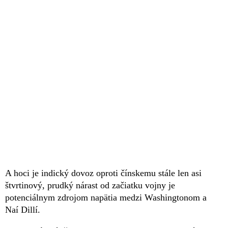
A hoci je indický dovoz oproti čínskemu stále len asi
štvrtinový, prudký nárast od začiatku vojny je
potenciálnym zdrojom napätia medzi Washingtonom a
Naí Dillí.