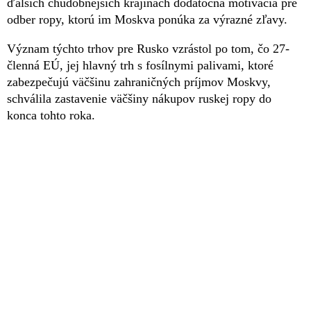
ďalších chudobnejších krajinách dodatočná motivácia pre
odber ropy, ktorú im Moskva ponúka za výrazné zľavy.
Význam týchto trhov pre Rusko vzrástol po tom, čo 27-
členná EÚ, jej hlavný trh s fosílnymi palivami, ktoré
zabezpečujú väčšinu zahraničných príjmov Moskvy,
schválila zastavenie väčšiny nákupov ruskej ropy do
konca tohto roka.