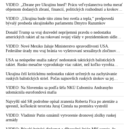
odštiepeneckej frakcie hnutia MAGA
VIDEO: „Zbrane pre Ukrajinu hneď! Prácu veľvyslanectva treba merať
objemom dodaných zbraní, financií, politických rozhodnutí a krokov
tlaku na nepriateľa,“ povedal Volodymyr Zelenskyj zhromaždeným
ukrajinským diplomatom v Kyjeve. Donald Trump mu potom odkázal,
VIDEO: „Ukrajina bude túto zimu bez svetla a tepla,“ predpovedá
že USA Ukrajine nedodajú protiraketové systémy Patriot
bývalý predseda ukrajinského parlamentu Dmytro Razumkov
Donald Trump sa vraj dozvedel nepríjemnú pravdu o nedostatku
amerických rakiet až na rokovaní svojej vlády v prezidentskom sídle
Camp David v Marylande, a preto musel odložiť plánované útoky na
Irán. Prezident USA sa pre to údajne pohádal so šéfom Pentagónu, lebo
VIDEO: Nové Mexiko žaluje Ministerstvo spravodlivosti USA.
bol presvedčený o opaku
Federálne úrady mu vraj bránia vo vyšetrovaní sexuálnych zločinov
organizátora pedofilnej siete Jeffreyho Epsteina. Ten mal nariadiť, aby
dve dievčatá zo zahraničia, ktoré boli uškrtené počas drsného
USA sa neúspešne snažia zakryť nedostatok taktických balistických
fetišistického sexu, pochovali v blízkosti jeho ranča v tomto americkom
rakiet. Rusko mesačne vyprodukuje viac rakiet, než koľko vyrobia
štáte
všetci producenti systémov Patriot dohromady
Ukrajina čelí kritickému nedostatku rakiet určených na zachytávanie
ruských balistických striel. Počas najnovších ruských útokov sa jej
nepodarilo zostreliť ani jednu. Volodymyr Zelenskyj sa v zúfalstve snaží
prostredníctvom NATO zabezpečiť ich dodávky
VIDEO: Na Slovensku sa podľa šéfa NKÚ Ľubomíra Andrassyho
udomácnila eurofondová mafia
Najvyšší súd SR podrobne opísal zranenia Roberta Fica po atentáte a
spresnil, koľkokrát terorista Juraj Cintula na premiéra vystrelil
VIDEO: Vladimir Putin oznámil vytvorenie dronovej zložky ruskej
armády