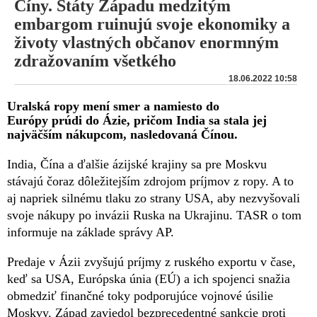
Číny. Štáty Západu medzitým
embargom ruinujú svoje ekonomiky a
životy vlastných občanov enormným
zdražovaním všetkého
18.06.2022 10:58
Uralská ropy mení smer a namiesto do
Európy prúdi do Ázie, pričom India sa stala jej
najväčším nákupcom, nasledovaná Čínou.
India, Čína a ďalšie ázijské krajiny sa pre Moskvu
stávajú čoraz dôležitejším zdrojom príjmov z ropy. A to
aj napriek silnému tlaku zo strany USA, aby nezvyšovali
svoje nákupy po invázii Ruska na Ukrajinu. TASR o tom
informuje na základe správy AP.
Predaje v Ázii zvyšujú príjmy z ruského exportu v čase,
keď sa USA, Európska únia (EÚ) a ich spojenci snažia
obmedziť finančné toky podporujúce vojnové úsilie
Moskvy. Západ zaviedol bezprecedentné sankcie proti