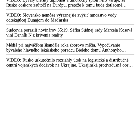
VIDEO: Bývalý britský diplomat a dlhoročný špión MI6 varuje, že
Rusko čoskoro zaútočí na Európu, pretože k tomu bude dotlačené
rovnako, ako bolo dotlačené k invázii na Ukrajinu v roku 2022.
Zelenskyj medzitým v Kyjeve naliehal na zhromaždených diplomatov,
VIDEO: Slovensko nemôže výraznejšie zvýšiť množstvo vody
aby vo svete zháňali energie pre Ukrajinu na zimu. Putin vraj bude
odtekajúcej Dunajom do Maďarska
mobilizovať a vojna sa do zimy pravdepodobne neskončí
Sudcovia porazili novinárov 35:19. Šéfka Súdnej rady Marcela Kosová
viní Denník N z krivenia reality
Médiá pri najväčšom škandále roka zborovo mlčia. Vypočúvanie
bývaleho hlavného lekárskeho poradcu Bieleho domu Anthonyho
Fauciho pred výborom amerického Senátu väčšina médií ignorovala
VIDEO: Rusko uskutočnilo rozsiahly útok na logistické a distribučné
centrá vojenských dodávok na Ukrajine. Ukrajinská protivzdušná obrana
nedokázala počas ničivého nočného útoku na Kyjev a jeho okolie
zachytiť ani jednu ruskú raketu