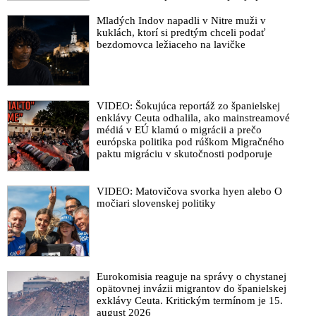
zverejnenia – neprináša nič zásadné a tému
UFO robí nudnou
Mladých Indov napadli v Nitre muži v
kuklách, ktorí si predtým chceli podať
bezdomovca ležiaceho na lavičke
VIDEO: Šokujúca reportáž zo španielskej
enklávy Ceuta odhalila, ako mainstreamové
médiá v EÚ klamú o migrácii a prečo
európska politika pod rúškom Migračného
paktu migráciu v skutočnosti podporuje
VIDEO: Matovičova svorka hyen alebo O
močiari slovenskej politiky
Eurokomisia reaguje na správy o chystanej
opätovnej invázii migrantov do španielskej
exklávy Ceuta. Kritickým termínom je 15.
august 2026