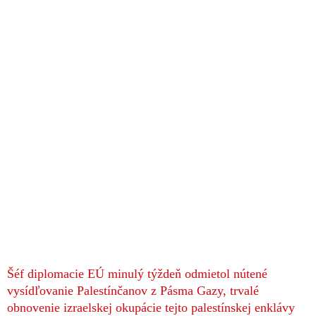
Šéf diplomacie EÚ minulý týždeň odmietol nútené
vysídľovanie Palestínčanov z Pásma Gazy, trvalé
obnovenie izraelskej okupácie tejto palestínskej enklávy