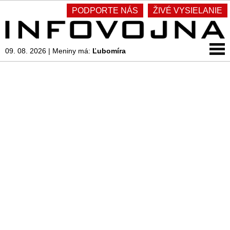
PODPORTE NÁS
ŽIVÉ VYSIELANIE
09. 08. 2026
|
Meniny má:
Ľubomíra