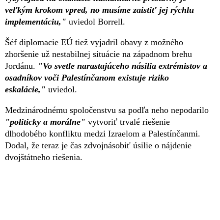
veľkým krokom vpred, no musíme zaistiť jej rýchlu
implementáciu,"
uviedol Borrell.
Šéf diplomacie EÚ tiež vyjadril obavy z možného
zhoršenie už nestabilnej situácie na západnom brehu
Jordánu.
"Vo svetle narastajúceho násilia extrémistov a
osadníkov voči Palestínčanom existuje riziko
eskalácie,"
uviedol.
Medzinárodnému spoločenstvu sa podľa neho nepodarilo
"politicky a morálne"
vytvoriť trvalé riešenie
dlhodobého konfliktu medzi Izraelom a Palestínčanmi.
Dodal, že teraz je čas zdvojnásobiť úsilie o nájdenie
dvojštátneho riešenia.