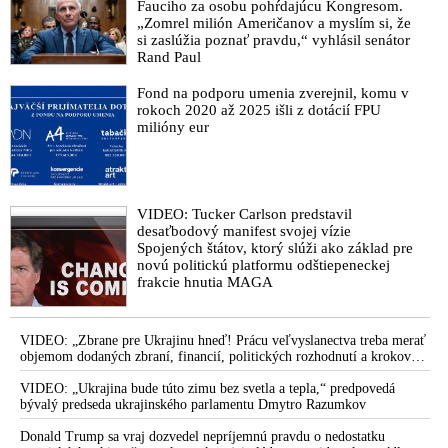
Fauciho za osobu pohŕdajúcu Kongresom.
Armagedon zhromaždia bezbožní „králi celého sveta“ na
„Zomrel milión Američanov a myslím si, že
veľký boj
si zaslúžia poznať pravdu,“ vyhlásil senátor
Rand Paul
Erdogan obvinil Bezpečnostnú radu OSN z držania strany
sionistickému Izraelu, kolektívnemu trestaniu Palestínčanov a
Fond na podporu umenia zverejnil, komu v
prehlbovania krízy v Gaze. Organizácii pripomenul potrebu
rokoch 2020 až 2025 išli z dotácií FPU
uplatňovania princípu multilateralizmu ako základ globálneho
milióny eur
systému postaveného na dodržiavaní pravidiel
Generálny tajomník OSN Guterres odsúdil porušenie
medzinárodného práva v Gaze a pripomenul, že Palestínčania
VIDEO: Tucker Carlson predstavil
boli 56 rokov vystavení dusivej okupácii zo strany Izraela.
desaťbodový manifest svojej vízie
Dodal, že útoky Hamasu sa nestali vo vzduchoprázdne. Šéf
Spojených štátov, ktorý slúži ako základ pre
diplomacie sionistického režimu v Izraeli Kohen ho za jeho
novú politickú platformu odštiepeneckej
slová ostro skritizoval
frakcie hnutia MAGA
Chmelár: Oslobodenie Palestíny oslobodí aj Izrael, ktorý sa na
Blízkom východe cielene správa ako koloniálna mocnosť
VIDEO: „Zbrane pre Ukrajinu hneď! Prácu veľvyslanectva treba merať
Mýtus o všemocnosti izraelskej spravodajskej služby a
objemom dodaných zbraní, financií, politických rozhodnutí a krokov
tlaku na nepriateľa,“ povedal Volodymyr Zelenskyj zhromaždeným
neporaziteľnosti izraelskej armády je vyvrátený
ukrajinským diplomatom v Kyjeve. Donald Trump mu potom odkázal,
VIDEO: „Ukrajina bude túto zimu bez svetla a tepla,“ predpovedá
že USA Ukrajine nedodajú protiraketové systémy Patriot
bývalý predseda ukrajinského parlamentu Dmytro Razumkov
Petr Hájek na příkladu posledního vraždění v Gaze ukazuje, že
vůbec nejde o jednotlivé události – jakkoli šokující a hrůzné –
Donald Trump sa vraj dozvedel nepríjemnú pravdu o nedostatku
ale o naši schopnost nepodvolit se tyranii zločineckých gangů,