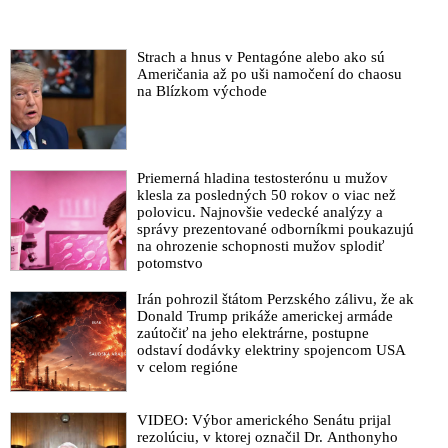
USA a izraelského Mossadu
Přízrak porážky se zlověstně vznáší nad Jeruzalémem! (analýza
Strach a hnus v Pentagóne alebo ako sú
nadcházející bitvy o Gazu)
Američania až po uši namočení do chaosu
na Blízkom východe
Elon Musk poskytne satelitnú službu Starlink Palestínčanom v
Pásme Gaza. Izraelské ministerstvo komunikácií v reakcii na to
oznámilo, že s firmou amerického miliardára prerušuje všetky
vzťahy
Priemerná hladina testosterónu u mužov
VIDEO: Delegace Hamásu přicestovala na pracovní návštěvu
klesla za posledných 50 rokov o viac než
do Moskvy a v Londýně začal takový řev, že se musela ruská
polovicu. Najnovšie vedecké analýzy a
ambasáda ohradit. Netanyahu nechce podepsat velkou invazi
správy prezentované odborníkmi poukazujú
do Gazy do chvíle, než s tím budou souhlasit všichni v jeho
na ohrozenie schopnosti mužov splodiť
potomstvo
válečném kabinetu
VIDEO: Videozáznam debaty Elona Muska o situačnej
Irán pohrozil štátom Perzského zálivu, že ak
aktualizácii v súvislosti s konfliktom v Izraeli a na Ukrajine &
Donald Trump prikáže americkej armáde
zaútočiť na jeho elektrárne, postupne
ako sa vyhnúť vypuknutiu 3. svetovej vojny (Inšpirujúca
odstaví dodávky elektriny spojencom USA
diskusia plná triezveho pohľadu na aktuálne dianie americkými
v celom regióne
očami s českými titulkami)
VIDEO: Americký plukovník Douglas MacGregor o konflikte
VIDEO: Výbor amerického Senátu prijal
v Izraeli a hrozbe biblických rozmerov, ktorá je známa z
rezolúciu, v ktorej označil Dr. Anthonyho
Apokalypsy sv. Jána, keď sa na konci čias na mieste zvanom