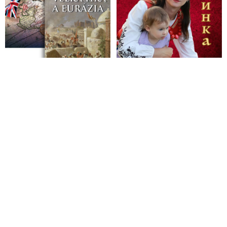
aktuálneho konfliktu medzi Izraelom a Palestínou, úlohe
domácej politiky, regionálnych vzťahoch a záujmoch, ale aj o
politicky korektnom klišé novinárov médií hlavného prúdu
VIDEO: Ivan Hoffman o dehumanizácii: „Odlidštěni jsou ti,
kdo v nepříteli nevidí člověka, a tleskají každé další vydařené
vraždě či popravě“
VIDEO: Izraelský prezident Jicchak Herzog označil za viníky
války a masakru na hudebním festivalu celý palestinský národ
a slíbil, že Izrael bude bojovat, dokud Palestince nezlomí.
Americká novinářka už v roce 2019 popsala hrůzy, které zažila
při návštěvě Západního břehu Jordánu
VIDEO: Ron Paul v americkom Kongrese v roku 2009
priznal, že Hamas vznikol z iniciatívy USA a Izraelu
Palestínsky prezident Abbás vyhlásil, že radikálne hnutie
Hamas nereprezentuje palestínsky ľud. „Hamas je výtvorom
Izraela,“ priznal v roku 2009 pre Wall Street Journal Avner
Cohen, bývalý izraelský predstaviteľ pre náboženské
záležitosti, ktorý pracoval v Gaze viac ako dve desaťročia
VIDEO: Ako Československo stálo pri zrode štátu Izrael alebo
významná úloha povojnovej Československej republiky pri