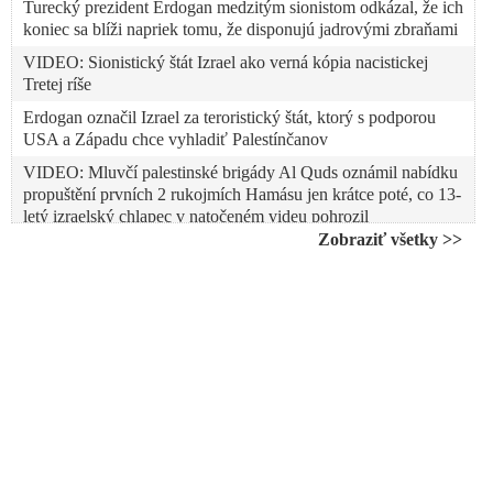
Turecký prezident Erdogan medzitým sionistom odkázal, že ich
koniec sa blíži napriek tomu, že disponujú jadrovými zbraňami
VIDEO: Sionistický štát Izrael ako verná kópia nacistickej
Tretej ríše
Erdogan označil Izrael za teroristický štát, ktorý s podporou
USA a Západu chce vyhladiť Palestínčanov
VIDEO: Mluvčí palestinské brigády Al Quds oznámil nabídku
propuštění prvních 2 rukojmích Hamásu jen krátce poté, co 13-
letý izraelský chlapec v natočeném videu pohrozil
Netanyahuovi, že když nepřestane s bombardováním Gazy,
Zobraziť všetky >>
bude mít na rukou jeho krev
VIDEO: Izraelská televize odvysílala šokující záběry ze 7. října
zachycující palbu do účastníků festivalu Supernova z
izraelských vrtulníků Apache. Piloti v reportáži přiznali, že
nevěděli, na koho střílí a pouze přijímali instrukce přes rádio,
že na zemi jsou teroristé a mají na ně tudíž zahájit palbu
VIDEO: Izraelskí policajti brutálne zakročili voči ortodoxným
Židom v Jeruzaleme, ktorí protestovali proti Netanjahuovmu
zločineckému sionistickému režimu. „Izrael nie je židovský
štát. Judaizmus je starodávne náboženstvo, zatiaľ čo sionizmus