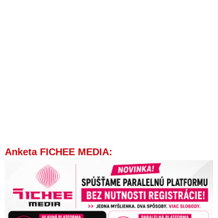
Bílého domu. Kevin McCarthy prohlásil, že Hamás nemohl
operaci spustit bez podpory a souhlasu Íránu. Joe Biden přitom
před pár dny uvolnil Íránu 6 miliard dolarů. A svědecké záběry
dokazují, že Palestinci jsou vyzbrojeni americkými puškami a
mají neprůstřelné vesty určené pro ukrajinské vojáky
Blázni v USA a na Západe namiesto hľadania riešenia v
izraelsko-palestínskom konflikte zasahujú do záležitostí Ruska
a tu je výsledok, komentoval Medvedev vyostrený konflikt
medzi Izraelom a Hamasom
Advokát Weis o tom, čo sa aktuálne deje v Izraeli: „Rozdeľuj a
panuj cez úsilie CIA radikalizovať moslimský svet je kľúčom
pre pochopenie základov dnešného konfliktu“
Zabíjajú v Izraeli zbrane a rakety, ktoré Západ už druhý rok
posiela na Ukrajinu?
Anketa FICHEE MEDIA:
VIDEO: Válka mezi Izraelem a Hamásem: aktuální informace
a těžké otázky
Vráťte Palestínčanom ich práva, slobodu a nezávislosť – inej
cesty k bezpečnosti a mieru niet, reaguje Chmelár na snahy
vyvolať vojnu v Izraeli