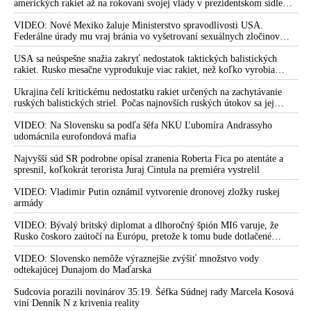
amerických rakiet až na rokovaní svojej vlády v prezidentskom sídle
které ovládly Západ
Camp David v Marylande, a preto musel odložiť plánované útoky na
Irán. Prezident USA sa pre to údajne pohádal so šéfom Pentagónu, lebo
VIDEO: Nové Mexiko žaluje Ministerstvo spravodlivosti USA.
VIDEO: Rostas o situácii v Gaze, utrpení, na ktorom svetu
bol presvedčený o opaku
Federálne úrady mu vraj bránia vo vyšetrovaní sexuálnych zločinov
nezáleží a snahách vyvolať vojnu na Blízkom východe:
organizátora pedofilnej siete Jeffreyho Epsteina. Ten mal nariadiť, aby
dve dievčatá zo zahraničia, ktoré boli uškrtené počas drsného
USA sa neúspešne snažia zakryť nedostatok taktických balistických
„Hnutie Hamas je infiltrované Mosadom a je súčasťou
fetišistického sexu, pochovali v blízkosti jeho ranča v tomto americkom
rakiet. Rusko mesačne vyprodukuje viac rakiet, než koľko vyrobia
mocenskej hry Izraela“
štáte
všetci producenti systémov Patriot dohromady
Ukrajina čelí kritickému nedostatku rakiet určených na zachytávanie
VIDEO: Irská europoslankyně vyzvala k trestnímu stíhaní
ruských balistických striel. Počas najnovších ruských útokov sa jej
Ursuly von der Leyen u soudu v Haagu za podporu a
nepodarilo zostreliť ani jednu. Volodymyr Zelenskyj sa v zúfalstve snaží
schvalování genocidy palestinského obyvatelstva během její
prostredníctvom NATO zabezpečiť ich dodávky
VIDEO: Na Slovensku sa podľa šéfa NKÚ Ľubomíra Andrassyho
udomácnila eurofondová mafia
návštěvy v Tel Avivu. Šéfka Evropské komise prohlásila, že
EU bude vždy stát za Izraelem a vojenskou operací!
Najvyšší súd SR podrobne opísal zranenia Roberta Fica po atentáte a
spresnil, koľkokrát terorista Juraj Cintula na premiéra vystrelil
VIDEO: Nemocnici v Gaze opravdu bombardoval Izrael.
Areál al-Ahli zjevně zasáhla izraelská vzdušná bomba Air
VIDEO: Vladimir Putin oznámil vytvorenie dronovej zložky ruskej
burst. Stovky Palestinců rozdrceny a spáleny ohnivou koulí
armády
VIDEO: Sionistický Izrael se utrhl ze řetězu a vybombardoval
VIDEO: Bývalý britský diplomat a dlhoročný špión MI6 varuje, že
v Gaze pravoslavný kostel s křesťanskými uprchlíky! Stíhačka
Rusko čoskoro zaútočí na Európu, pretože k tomu bude dotlačené
rovnako, ako bolo dotlačené k invázii na Ukrajinu v roku 2022.
F-16 podle svědků svrhla na kostel vakuovou bombu, která
Zelenskyj medzitým v Kyjeve naliehal na zhromaždených diplomatov,
VIDEO: Slovensko nemôže výraznejšie zvýšiť množstvo vody
srovnala kostel se zemí! Lékaři se marně snaží oživovat mrtvá
aby vo svete zháňali energie pre Ukrajinu na zimu. Putin vraj bude
odtekajúcej Dunajom do Maďarska
batolata vytažená z trosek!
mobilizovať a vojna sa do zimy pravdepodobne neskončí
Sudcovia porazili novinárov 35:19. Šéfka Súdnej rady Marcela Kosová
VIDEO: Sionistický režim v Izraeli zaútočil raketami na jeden
viní Denník N z krivenia reality