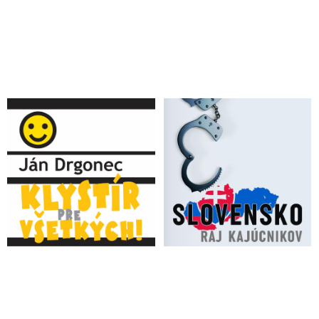
vzniku židovského štátu, ktorému sme za pomoci sionistov
dodávali zbrane aj napriek vtedajšiemu zákazu ich vývozu do
Palestíny
VIDEO: Podle ex-analytika CIA je palestinské hnutí Hamás
vybaveno americkými zbraněmi a jestli začnou Palestinci ničit
izraelské tanky pomocí Javelinů, bude jasné, že jde o výzbroj z
Ukrajiny
Václav Klaus & pár slov k situácii v Izraeli a okolo Izraelu z
historického kontextu: „Palestinci před 2. světovou válkou žili
na území, o kterém svět, mezinárodní komunita, OSN a mocní
tehdejšího světa rozhodli, že na něm bude vytvořen nový Stát
Izrael“
VIDEO: Americký rabín o rozdiele medzi judaizmom, ktorý
slúži Bohu a sionizmom, ktorý je sebecké politické hnutie
okupujúce iný národ
Putin o palestínsko-izraelskom konflikte: Palestínske územia sú
okupované Izraelom, riešením je vytvorenie suverénneho
palestínskeho štátu. Eskalácia je dôsledkom zlyhania politiky
USA
Cenzori z EÚ dali Muskovi 24-hodinové ultimátum, aby na