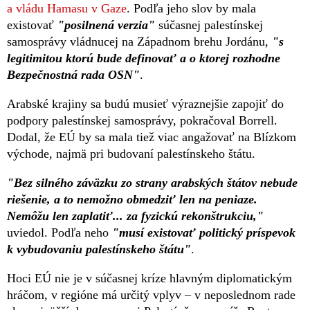
a vládu Hamasu v Gaze
. Podľa jeho slov by mala
existovať
"posilnená verzia"
súčasnej palestínskej
samosprávy vládnucej na Západnom brehu Jordánu,
"s
legitimitou ktorú bude definovať a o ktorej rozhodne
Bezpečnostná rada OSN"
.
Arabské krajiny sa budú musieť výraznejšie zapojiť do
podpory palestínskej samosprávy, pokračoval Borrell.
Dodal, že EÚ by sa mala tiež viac angažovať na Blízkom
východe, najmä pri budovaní palestínskeho štátu.
"Bez silného záväzku zo strany arabských štátov nebude
riešenie, a to nemožno obmedziť len na peniaze.
Nemôžu len zaplatiť... za fyzickú rekonštrukciu,"
uviedol. Podľa neho
"musí existovať politický príspevok
k vybudovaniu palestínskeho štátu"
.
Hoci EÚ nie je v súčasnej kríze hlavným diplomatickým
hráčom, v regióne má určitý vplyv – v neposlednom rade