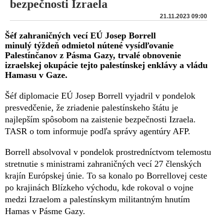
bezpečnosti Izraela
21.11.2023 09:00
Šéf zahraničných vecí EÚ Josep Borrell
minulý týždeň odmietol nútené vysídľovanie
Palestínčanov z Pásma Gazy, trvalé obnovenie
izraelskej okupácie tejto palestínskej enklávy a vládu
Hamasu v Gaze.
Šéf diplomacie EÚ Josep Borrell vyjadril v pondelok
presvedčenie, že zriadenie palestínskeho štátu je
najlepším spôsobom na zaistenie bezpečnosti Izraela.
TASR o tom informuje podľa správy agentúry AFP.
Borrell absolvoval v pondelok prostredníctvom telemostu
stretnutie s ministrami zahraničných vecí 27 členských
krajín Európskej únie. To sa konalo po Borrellovej ceste
po krajinách Blízkeho východu, kde rokoval o vojne
medzi Izraelom a palestínskym militantným hnutím
Hamas v Pásme Gazy.