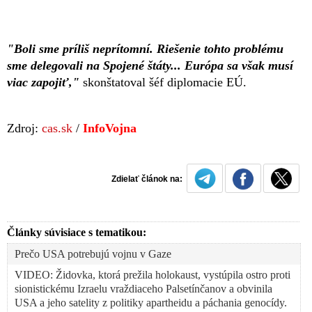
"Boli sme príliš neprítomní. Riešenie tohto problému
sme delegovali na Spojené štáty... Európa sa však musí
viac zapojiť,"
skonštatoval šéf diplomacie EÚ.
Zdroj:
cas.sk
/
InfoVojna
Zdielať článok na:
Články súvisiace s tematikou:
Prečo USA potrebujú vojnu v Gaze
VIDEO: Židovka, ktorá prežila holokaust, vystúpila ostro proti
sionistickému Izraelu vraždiaceho Palsetínčanov a obvinila
USA a jeho satelity z politiky apartheidu a páchania genocídy.