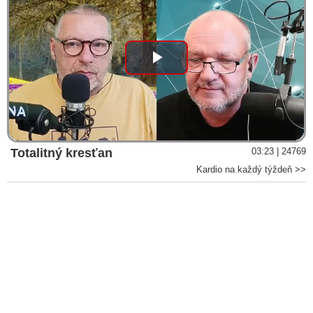
„Když se dostanete k jádru toho, co ovládá tuto stranu a co
ovládá tamtu stranu, nakonec se díváte na tytéž lidi“
František Škvrnda st.: Nový výbuch násilia v Izraeli alebo
ramadánova vojna
Play
Zbrane odovzdané neonacistickému režimu na Ukrajine
aktívne používa Hamas v Izraeli, vyhlásil ruský exprezident
Medvedev a varoval, že bude to len horšie, nakoľko na
Video
čiernom trhu sa obchoduje nielen s raketami, ale aj s tankami a
čoskoro aj s lietadlami
Bývalý zbrojný inšpektor OSN Scott Ritter o používaní
Totalitný kresťan
03:23 | 24769
amerických zbraní určených pre Ukrajinu radikálmi z hnutia
Kardio na každý týždeň >>
Hamas v ich boji proti Izraelu a o tom, ako sa USA stali
jedným z hlavných zdrojov zbraní pre teroristov/bojovníkov za
slobodu na celom svete
40-tisíc elitních válečníků radikálního hnutí Hamás po zuby
ozbrojených iránskými drony nachystáno vlákat Izraelce do
vražedné pasti. Proč Washington usilovně nutí Izrael, aby
riskoval krvavou bitvu o Gazu?
VIDEO: Útok palestinského Hamásu na Izrael je casus belli
pro válku s Íránem a pro dosazení Donalda Trumpa zpátky do