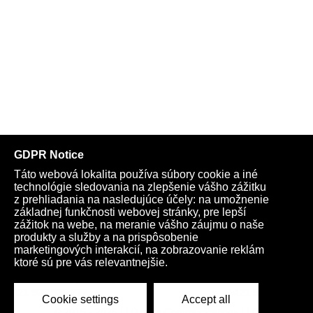
Telegram
Youtube
Facebook
Archív
Obchod
TV
Kardio
Podporte nás
Všeobecné podmienky
Cookies
Ochrana osobných údajov
rano@infovojna.bz
+421 908 936 277
+421 950 661 116
© 2015 - 2026 | LiXonite Communications LLC