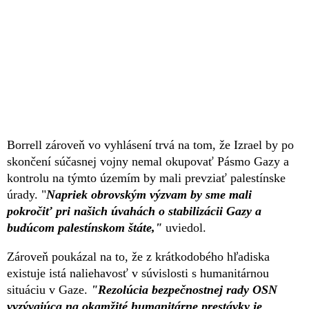
Borrell zároveň vo vyhlásení trvá na tom, že Izrael by po
skončení súčasnej vojny nemal okupovať Pásmo Gazy a
kontrolu na týmto územím by mali prevziať palestínske
úrady. "
Napriek obrovským výzvam by sme mali
pokročiť pri našich úvahách o stabilizácii Gazy a
budúcom palestínskom štáte,"
uviedol.
Zároveň poukázal na to, že z krátkodobého hľadiska
existuje istá naliehavosť v súvislosti s humanitárnou
situáciu v Gaze.
"Rezolúcia bezpečnostnej rady OSN
vyzývajúca na okamžité humanitárne prestávky je