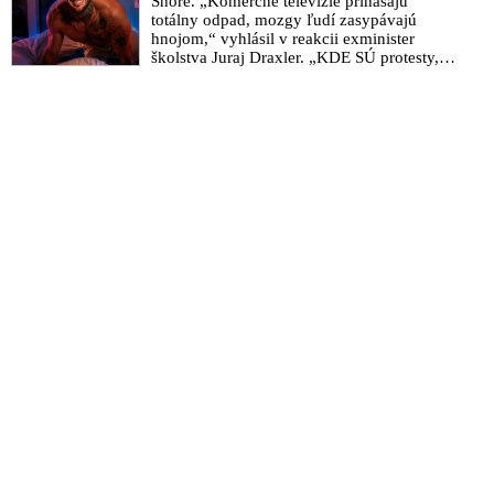
Shore. „Komerčné televízie prinášajú
totálny odpad, mozgy ľudí zasypávajú
hnojom,“ vyhlásil v reakcii exminister
školstva Juraj Draxler. „KDE SÚ protesty,
výkriky či štrajky novinárov a mediálnych
pracovníkov?“ spýtal sa