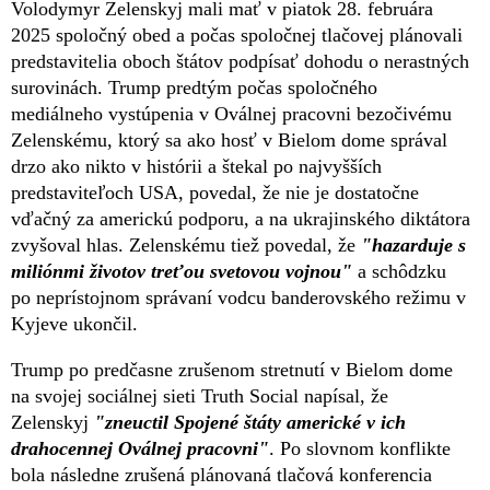
Volodymyr Zelenskyj mali mať v piatok 28. februára
2025 spoločný obed a počas spoločnej tlačovej plánovali
predstavitelia oboch štátov podpísať dohodu o nerastných
surovinách. Trump predtým počas spoločného
mediálneho vystúpenia v Oválnej pracovni bezočivému
Zelenskému, ktorý sa ako hosť v Bielom dome správal
drzo ako nikto v histórii a štekal po najvyšších
predstaviteľoch USA, povedal, že nie je dostatočne
vďačný za americkú podporu, a na ukrajinského diktátora
zvyšoval hlas. Zelenskému tiež povedal, že
"hazarduje s
miliónmi životov treťou svetovou vojnou"
a schôdzku
po neprístojnom správaní vodcu banderovského režimu v
Kyjeve ukončil.
Trump po predčasne zrušenom stretnutí v Bielom dome
na svojej sociálnej sieti Truth Social napísal, že
Zelenskyj
"zneuctil Spojené štáty americké v ich
drahocennej Oválnej pracovni"
. Po slovnom konflikte
bola následne zrušená plánovaná tlačová konferencia