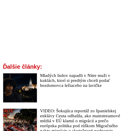
Ďalšie články:
Mladých Indov napadli v Nitre muži v
kuklách, ktorí si predtým chceli podať
bezdomovca ležiaceho na lavičke
VIDEO: Šokujúca reportáž zo španielskej
enklávy Ceuta odhalila, ako mainstreamové
médiá v EÚ klamú o migrácii a prečo
európska politika pod rúškom Migračného
paktu migráciu v skutočnosti podporuje