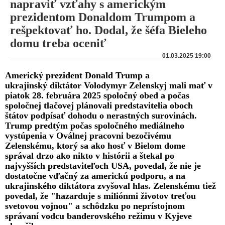
napraviť vzťahy s americkým
prezidentom Donaldom Trumpom a
rešpektovať ho. Dodal, že šéfa Bieleho
domu treba oceniť
01.03.2025 19:00
Americký prezident Donald Trump a
ukrajinský diktátor Volodymyr Zelenskyj mali mať v
piatok 28. februára 2025 spoločný obed a počas
spoločnej tlačovej plánovali predstavitelia oboch
štátov podpísať dohodu o nerastných surovinách.
Trump predtým počas spoločného mediálneho
vystúpenia v Oválnej pracovni bezočivému
Zelenskému, ktorý sa ako hosť v Bielom dome
správal drzo ako nikto v histórii a štekal po
najvyšších predstaviteľoch USA, povedal, že nie je
dostatočne vďačný za americkú podporu, a na
ukrajinského diktátora zvyšoval hlas. Zelenskému tiež
povedal, že "hazarduje s miliónmi životov treťou
svetovou vojnou" a schôdzku po neprístojnom
správaní vodcu banderovského režimu v Kyjeve