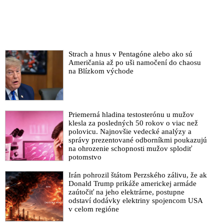
Strach a hnus v Pentagóne alebo ako sú
Američania až po uši namočení do chaosu
na Blízkom východe
Priemerná hladina testosterónu u mužov
klesla za posledných 50 rokov o viac než
polovicu. Najnovšie vedecké analýzy a
správy prezentované odborníkmi poukazujú
na ohrozenie schopnosti mužov splodiť
potomstvo
Irán pohrozil štátom Perzského zálivu, že ak
Donald Trump prikáže americkej armáde
zaútočiť na jeho elektrárne, postupne
odstaví dodávky elektriny spojencom USA
v celom regióne