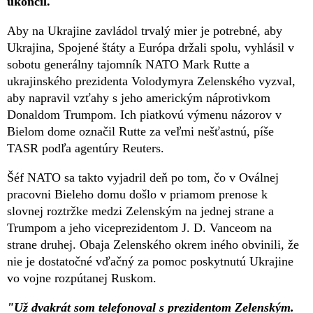
ukončil.
Aby na Ukrajine zavládol trvalý mier je potrebné, aby
Ukrajina, Spojené štáty a Európa držali spolu, vyhlásil v
sobotu generálny tajomník NATO Mark Rutte a
ukrajinského prezidenta Volodymyra Zelenského vyzval,
aby napravil vzťahy s jeho americkým náprotivkom
Donaldom Trumpom. Ich piatkovú výmenu názorov v
Bielom dome označil Rutte za veľmi nešťastnú, píše
TASR podľa agentúry Reuters.
Šéf NATO sa takto vyjadril deň po tom, čo v Oválnej
pracovni Bieleho domu došlo v priamom prenose k
slovnej roztržke medzi Zelenským na jednej strane a
Trumpom a jeho viceprezidentom J. D. Vanceom na
strane druhej. Obaja Zelenského okrem iného obvinili, že
nie je dostatočné vďačný za pomoc poskytnutú Ukrajine
vo vojne rozpútanej Ruskom.
"Už dvakrát som telefonoval s prezidentom Zelenským.