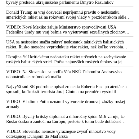
že USA Ukrajine nedodajú protiraketové systémy Patriot
bývalý predseda ukrajinského parlamentu Dmytro Razumkov
Donald Trump sa vraj dozvedel nepríjemnú pravdu o nedostatku
amerických rakiet až na rokovaní svojej vlády v prezidentskom sídle
Camp David v Marylande, a preto musel odložiť plánované útoky na
Irán. Prezident USA sa pre to údajne pohádal so šéfom Pentagónu, lebo
VIDEO: Nové Mexiko žaluje Ministerstvo spravodlivosti USA.
bol presvedčený o opaku
Federálne úrady mu vraj bránia vo vyšetrovaní sexuálnych zločinov
organizátora pedofilnej siete Jeffreyho Epsteina. Ten mal nariadiť, aby
dve dievčatá zo zahraničia, ktoré boli uškrtené počas drsného
USA sa neúspešne snažia zakryť nedostatok taktických balistických
fetišistického sexu, pochovali v blízkosti jeho ranča v tomto americkom
rakiet. Rusko mesačne vyprodukuje viac rakiet, než koľko vyrobia
štáte
všetci producenti systémov Patriot dohromady
Ukrajina čelí kritickému nedostatku rakiet určených na zachytávanie
ruských balistických striel. Počas najnovších ruských útokov sa jej
nepodarilo zostreliť ani jednu. Volodymyr Zelenskyj sa v zúfalstve snaží
prostredníctvom NATO zabezpečiť ich dodávky
VIDEO: Na Slovensku sa podľa šéfa NKÚ Ľubomíra Andrassyho
udomácnila eurofondová mafia
Najvyšší súd SR podrobne opísal zranenia Roberta Fica po atentáte a
spresnil, koľkokrát terorista Juraj Cintula na premiéra vystrelil
VIDEO: Vladimir Putin oznámil vytvorenie dronovej zložky ruskej
armády
VIDEO: Bývalý britský diplomat a dlhoročný špión MI6 varuje, že
Rusko čoskoro zaútočí na Európu, pretože k tomu bude dotlačené
rovnako, ako bolo dotlačené k invázii na Ukrajinu v roku 2022.
Zelenskyj medzitým v Kyjeve naliehal na zhromaždených diplomatov,
VIDEO: Slovensko nemôže výraznejšie zvýšiť množstvo vody
aby vo svete zháňali energie pre Ukrajinu na zimu. Putin vraj bude
odtekajúcej Dunajom do Maďarska