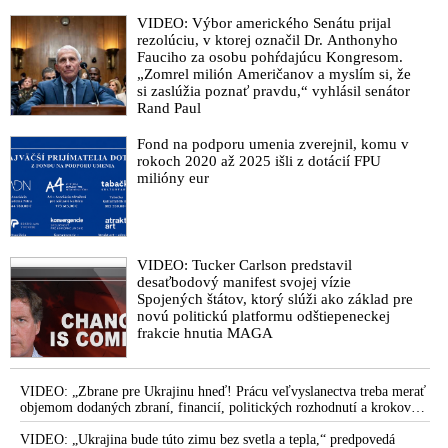
VIDEO: Výbor amerického Senátu prijal
rezolúciu, v ktorej označil Dr. Anthonyho
Fauciho za osobu pohŕdajúcu Kongresom.
„Zomrel milión Američanov a myslím si, že
si zaslúžia poznať pravdu,“ vyhlásil senátor
Rand Paul
Fond na podporu umenia zverejnil, komu v
rokoch 2020 až 2025 išli z dotácií FPU
milióny eur
VIDEO: Tucker Carlson predstavil
desaťbodový manifest svojej vízie
Spojených štátov, ktorý slúži ako základ pre
novú politickú platformu odštiepeneckej
frakcie hnutia MAGA
VIDEO: „Zbrane pre Ukrajinu hneď! Prácu veľvyslanectva treba merať
objemom dodaných zbraní, financií, politických rozhodnutí a krokov
tlaku na nepriateľa,“ povedal Volodymyr Zelenskyj zhromaždeným
ukrajinským diplomatom v Kyjeve. Donald Trump mu potom odkázal,
VIDEO: „Ukrajina bude túto zimu bez svetla a tepla,“ predpovedá