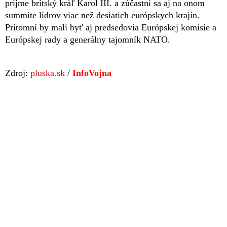
prijme britský kráľ Karol III. a zúčastní sa aj na onom
summite lídrov viac než desiatich európskych krajín.
Prítomní by mali byť aj predsedovia Európskej komisie a
Európskej rady a generálny tajomník NATO.
Zdroj:
pluska.sk
/
InfoVojna