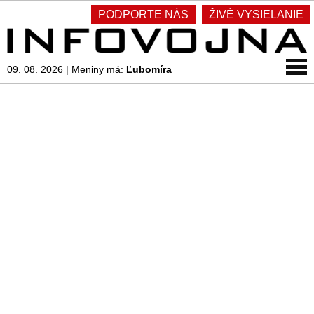
PODPORTE NÁS
ŽIVÉ VYSIELANIE
09. 08. 2026
|
Meniny má:
Ľubomíra