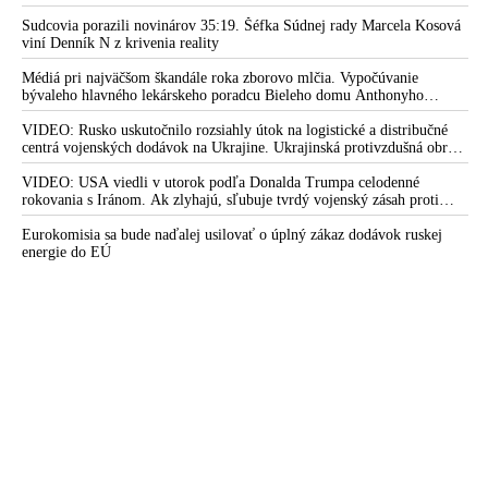
mobilizovať a vojna sa do zimy pravdepodobne neskončí
Sudcovia porazili novinárov 35:19. Šéfka Súdnej rady Marcela Kosová
viní Denník N z krivenia reality
Médiá pri najväčšom škandále roka zborovo mlčia. Vypočúvanie
bývaleho hlavného lekárskeho poradcu Bieleho domu Anthonyho
Fauciho pred výborom amerického Senátu väčšina médií ignorovala
VIDEO: Rusko uskutočnilo rozsiahly útok na logistické a distribučné
centrá vojenských dodávok na Ukrajine. Ukrajinská protivzdušná obrana
nedokázala počas ničivého nočného útoku na Kyjev a jeho okolie
zachytiť ani jednu ruskú raketu
VIDEO: USA viedli v utorok podľa Donalda Trumpa celodenné
rokovania s Iránom. Ak zlyhajú, sľubuje tvrdý vojenský zásah proti
Teheránu
Eurokomisia sa bude naďalej usilovať o úplný zákaz dodávok ruskej
energie do EÚ