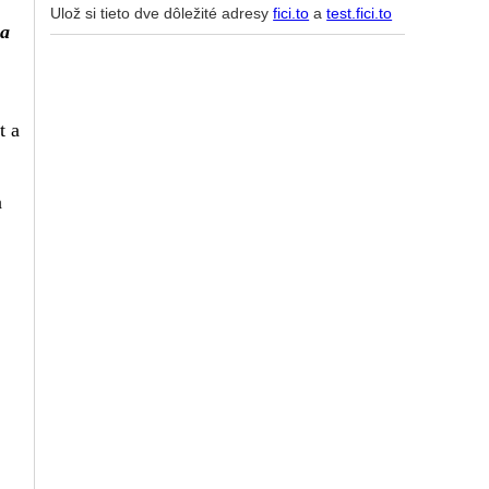
Ulož si tieto dve dôležité adresy
fici.to
a
test.fici.to
la
t a
a