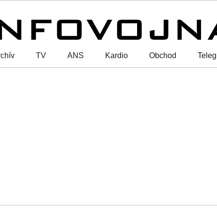
chív
TV
ANS
Kardio
Obchod
Tele