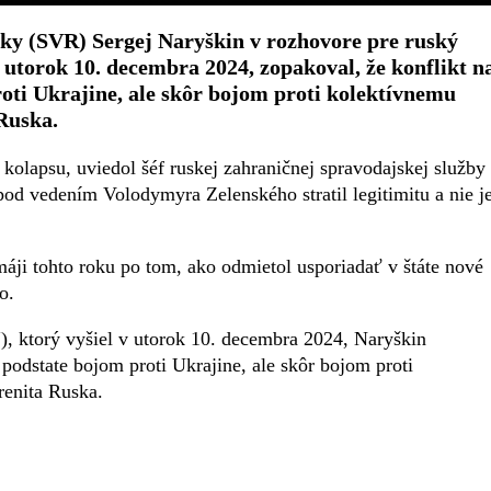
dky (SVR) Sergej Naryškin v rozhovore pre ruský
v utorok 10. decembra 2024, zopakoval, že konflikt n
roti Ukrajine, ale skôr bojom proti kolektívnemu
 Ruska.
 kolapsu, uviedol šéf ruskej zahraničnej spravodajskej služby
od vedením Volodymyra Zelenského stratil legitimitu a nie j
máji tohto roku po tom, ako odmietol usporiadať v štáte nové
o.
), ktorý vyšiel v utorok 10. decembra 2024, Naryškin
 podstate bojom proti Ukrajine, ale skôr bojom proti
renita Ruska.