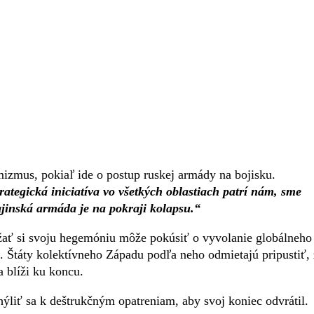
mizmus, pokiaľ ide o postup ruskej armády na bojisku.
rategická iniciatíva vo všetkých oblastiach patrí nám, sme
ajinská armáda je na pokraji kolapsu.“
ržať si svoju hegemóniu môže pokúsiť o vyvolanie globálneho
i. Štáty kolektívneho Západu podľa neho odmietajú pripustiť,
a blíži ku koncu.
hýliť sa k deštrukčným opatreniam, aby svoj koniec odvrátil.