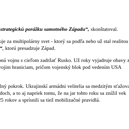
i strategickú porážku samotného Západu“,
skonštatoval.
e za multipolárny svet - ktorý sa podľa neho už stal realitou
“
, ktorú presadzuje Západ.
upnú vojnu s cieľom zadržať Rusko. Už roky vyjadruje obavy 
vojim hraniciam, pričom vojenský blok pod vedením USA
ný pokrok. Ukrajinskí armádni velitelia sa medzitým sťažova
och, a to aj napriek tomu, že na jar tohto roku sa znížil vek
rokov a sprísnili sa tiež mobilizačné pravidlá.