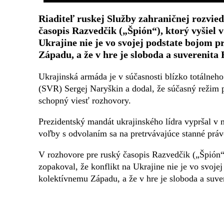
Riaditeľ ruskej Služby zahraničnej rozvie
časopis Razvedčik („Špión“), ktorý vyšiel 
Ukrajine nie je vo svojej podstate bojom p
Západu, a že v hre je sloboda a suverenita
Ukrajinská armáda je v súčasnosti blízko totálneho
(SVR) Sergej Naryškin a dodal, že súčasný režim p
schopný viesť rozhovory.
Prezidentský mandát ukrajinského lídra vypršal v 
voľby s odvolaním sa na pretrvávajúce stanné práv
V rozhovore pre ruský časopis Razvedčik („Špión“
zopakoval, že konflikt na Ukrajine nie je vo svojej
kolektívnemu Západu, a že v hre je sloboda a suve