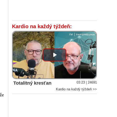
Kardio na každý týždeň:
Play
Video
Totalitný kresťan
03:23 | 24691
Kardio na každý týždeň >>
 že