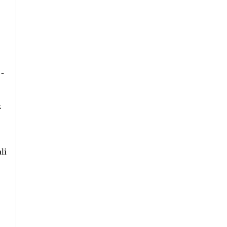
 -
z
li