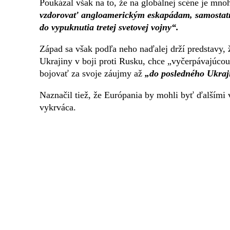
Poukázal však na to, že na globálnej scéne je mn
vzdorovať angloamerickým eskapádam, samostatne 
do vypuknutia tretej svetovej vojny“.
Západ sa však podľa neho naďalej drží predstavy
Ukrajiny v boji proti Rusku, chce „vyčerpávajúcou
bojovať za svoje záujmy až
„do posledného Ukraj
Naznačil tiež, že Európania by mohli byť ďalšími 
vykrváca.