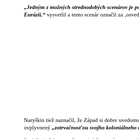
„Jedným z možných strednodobých scenárov je po
Eurázii,“
vysvetlil a tento scenár označil za ‚osve
Naryškin tiež naznačil, že Západ si dobre uvedomuj
ovplyvnený
„zotrvačnosťou svojho koloniálneho