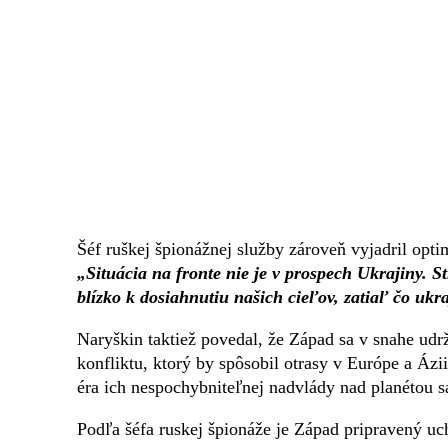
Šéf ruškej špionážnej služby zároveň vyjadril opti
„Situácia na fronte nie je v prospech Ukrajiny. St
blízko k dosiahnutiu našich cieľov, zatiaľ čo ukr
Naryškin taktiež povedal, že Západ sa v snahe ud
konfliktu, ktorý by spôsobil otrasy v Európe a Ázi
éra ich nespochybniteľnej nadvlády nad planétou s
Podľa šéfa ruskej špionáže je Západ pripravený uc