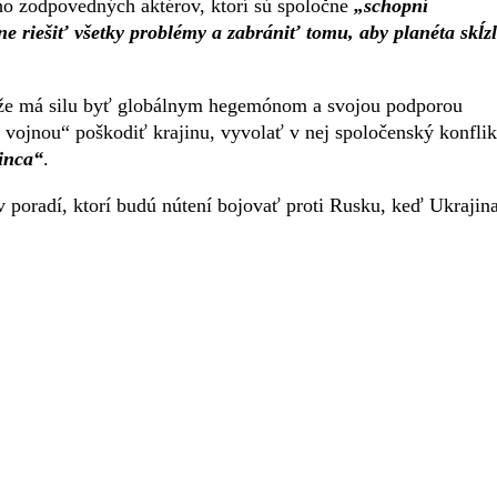
oho zodpovedných aktérov, ktorí sú spoločne
„schopní
riešiť všetky problémy a zabrániť tomu, aby planéta skĺz
, že má silu byť globálnym hegemónom a svojou podporou
 vojnou“ poškodiť krajinu, vyvolať v nej spoločenský konflik
inca“
.
v poradí, ktorí budú nútení bojovať proti Rusku, keď Ukrajin