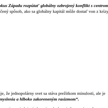
kus Západu rozpútať globálny ozbrojený konflikt s centrom
dčený spôsob, ako sa globálny kapitál môže dostať von z krízy
e, že jednopolárny svet sa stáva prežitkom minulosti, ale je
 myslenia a hlboko zakoreneným rasizmom“.