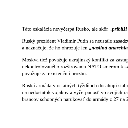
Táto eskalácia nevyčerpá Rusko, ale skôr
„priblíž
Ruský prezident Vladimir Putin sa neustále zasadzuj
a naznačuje, že ho ohrozuje len
„násilná anarchia
Moskva tiež považuje ukrajinský konflikt za zást
nekontrolovaného rozširovania NATO smerom k s
považuje za existenčnú hrozbu.
Ruská armáda v ostatných týždňoch dosahujú stabil
na nedostatok vojakov a vyčerpanosť vo svojich rad
brancov schopných narukovať do armády z 27 na 25 