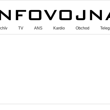
chív
TV
ANS
Kardio
Obchod
Tele