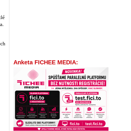
zlé
a.
ých
Anketa FICHEE MEDIA: