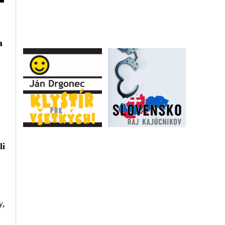
a
li
y,