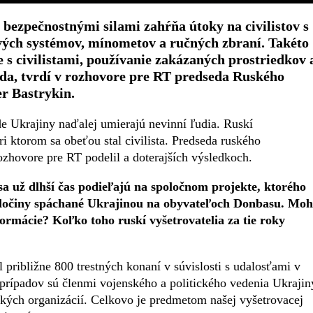
bezpečnostnými silami zahŕňa útoky na civilistov s
ových systémov, mínometov a ručných zbraní. Takéto
e s civilistami, používanie zakázaných prostriedkov 
da, tvrdí v rozhovore pre RT predseda Ruského
r Bastrykin.
 Ukrajiny naďalej umierajú nevinní ľudia. Ruskí
i ktorom sa obeťou stal civilista. Predseda ruského
zhovore pre RT podelil a doterajších výsledkoch.
sa už dlhší čas podieľajú na spoločnom projekte, ktorého
zločiny spáchané Ukrajinou na obyvateľoch Donbasu. Moh
formácie? Koľko toho ruskí vyšetrovatelia za tie roky
približne 800 trestných konaní v súvislosti s udalosťami v
prípadov sú členmi vojenského a politického vedenia Ukrajin
ckých organizácií. Celkovo je predmetom našej vyšetrovacej