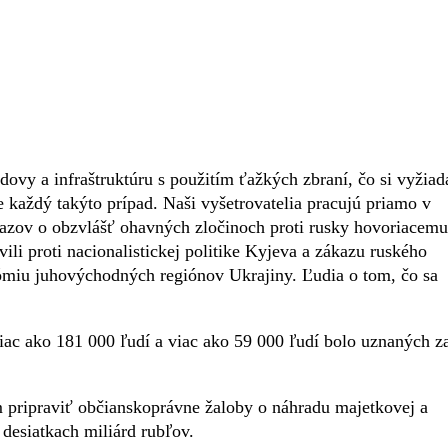
udovy a infraštruktúru s použitím ťažkých zbraní, čo si vyžiad
každý takýto prípad. Naši vyšetrovatelia pracujú priamo v
ôkazov o obzvlášť ohavných zločinoch proti rusky hovoriacemu
ili proti nacionalistickej politike Kyjeva a zákazu ruského
tonómiu juhovýchodných regiónov Ukrajiny. Ľudia o tom, čo sa
iac ako 181 000 ľudí a viac ako 59 000 ľudí bolo uznaných z
 pripraviť občianskoprávne žaloby o náhradu majetkovej a
desiatkach miliárd rubľov.