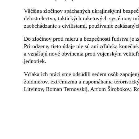
Väčšina zločinov spáchaných ukrajinskými bezpečn
delostrelectva, taktických raketových systémov, m
zaobchádzanie s civilistami, používanie zakázanýc
Do zločinov proti mieru a bezpečnosti ľudstva je 
Prirodzene, tieto údaje nie sú ani zďaleka konečné
a vznášajú nové obvinenia proti vojenským veliteľ
jednotiek.
Vďaka ich práci sme odsúdili sedem osôb zapojený
žoldnierov, extrémizmu a napomáhania teroristick
Litvinov, Roman Ternovskij, Arťom Širobokov, R