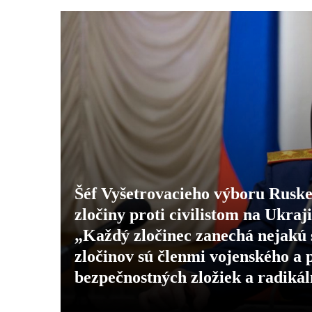
Šéf Vyšetrovacieho výboru Ruske
zločiny proti civilistom na Ukraj
„Každý zločinec zanechá nejakú 
zločinov sú členmi vojenského a 
bezpečnostných zložiek a radiká