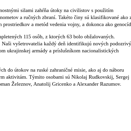
ostnými silami zahŕňa útoky na civilistov s použitím
ínometov a ručných zbraní. Takéto činy sú klasifikované ako 
h prostriedkov a metód vedenia vojny, a dokonca ako genocíd
zapletených 115 osôb, z ktorých 63 bolo obžalovaných.
. Naši vyšetrovatelia každý deň identifikujú nových podozriv
om ukrajinskej armády a príslušníkom nacionalistických
ch do útokov na ruské zahraničné misie, ako aj do náboru
ým aktivitám. Týmito osobami sú Nikolaj Rudkovskij, Sergej
oman Železnov, Anatolij Gricenko a Alexander Razumov.