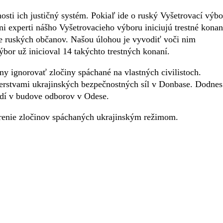
sti ich justičný systém. Pokiaľ ide o ruský Vyšetrovací výbo
i experti nášho Vyšetrovacieho výboru iniciujú trestné konan
e ruských občanov. Našou úlohou je vyvodiť voči nim
bor už inicioval 14 takýchto trestných konaní.
ny ignorovať zločiny spáchané na vlastných civilistoch.
verstvami ukrajinských bezpečnostných síl v Donbase. Dodnes
dí v budove odborov v Odese.
trenie zločinov spáchaných ukrajinským režimom.