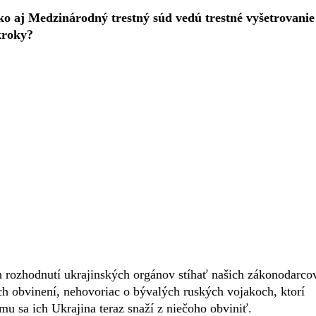
ko aj Medzinárodný trestný súd vedú trestné vyšetrovanie
kroky?
rozhodnutí ukrajinských orgánov stíhať našich zákonodarco
ch obvinení, nehovoriac o bývalých ruských vojakoch, ktorí
mu sa ich Ukrajina teraz snaží z niečoho obviniť.