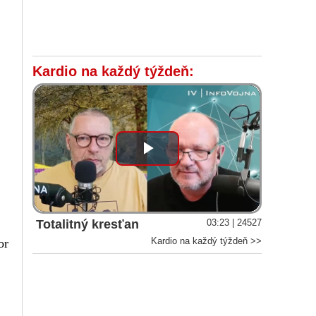
Kardio na každý týždeň:
Play
Video
Totalitný kresťan
03:23 | 24527
Kardio na každý týždeň >>
or