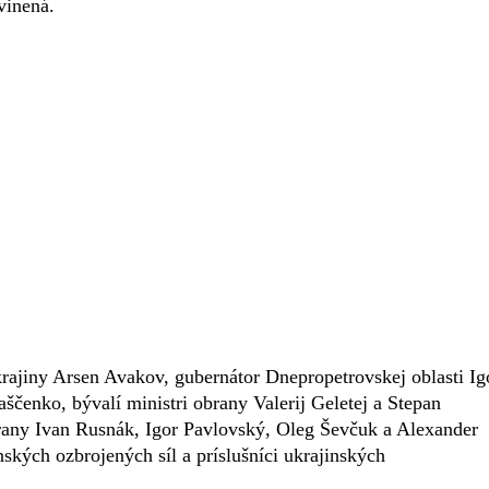
vinená.
krajiny Arsen Avakov, gubernátor Dnepropetrovskej oblasti Ig
čenko, bývalí ministri obrany Valerij Geletej a Stepan
brany Ivan Rusnák, Igor Pavlovský, Oleg Ševčuk a Alexander
nských ozbrojených síl a príslušníci ukrajinských