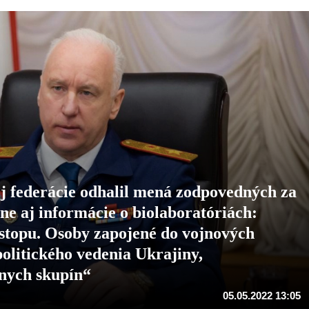
j federácie odhalil mená zodpovedných za
ine aj informácie o biolaboratóriách:
stopu. Osoby zapojené do vojnových
politického vedenia Ukrajiny,
lnych skupín“
05.05.2022 13:05