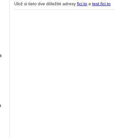
Ulož si tieto dve dôležité adresy
fici.to
a
test.fici.to
a
a