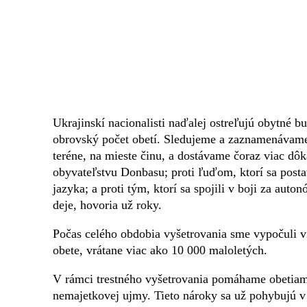
Ukrajinskí nacionalisti naďalej ostreľujú obytné b
obrovský počet obetí. Sledujeme a zaznamenávame 
teréne, na mieste činu, a dostávame čoraz viac d
obyvateľstvu Donbasu; proti ľuďom, ktorí sa postav
jazyka; a proti tým, ktorí sa spojili v boji za au
deje, hovoria už roky.
Počas celého obdobia vyšetrovania sme vypočuli v
obete, vrátane viac ako 10 000 maloletých.
V rámci trestného vyšetrovania pomáhame obetiam
nemajetkovej ujmy. Tieto nároky sa už pohybujú v 