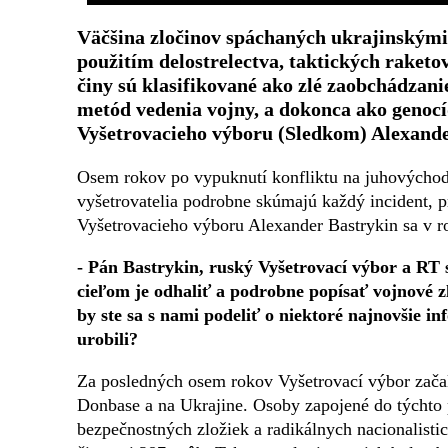
Väčšina zločinov spáchaných ukrajinskými 
použitím delostrelectva, taktických raket
činy sú klasifikované ako zlé zaobchádzani
metód vedenia vojny, a dokonca ako genocí
Vyšetrovacieho výboru (Sledkom) Alexande
Osem rokov po vypuknutí konfliktu na juhovýchode
vyšetrovatelia podrobne skúmajú každý incident, pr
Vyšetrovacieho výboru Alexander Bastrykin sa v ro
- Pán Bastrykin, ruský Vyšetrovací výbor a RT 
cieľom je odhaliť a podrobne popísať vojnové 
by ste sa s nami podeliť o niektoré najnovšie in
urobili?
Za posledných osem rokov Vyšetrovací výbor začal 
Donbase a na Ukrajine. Osoby zapojené do týchto 
bezpečnostných zložiek a radikálnych nacionalisti