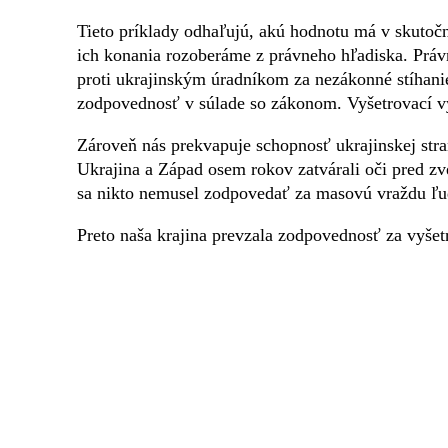
Tieto príklady odhaľujú, akú hodnotu má v skutočno
ich konania rozoberáme z právneho hľadiska. Právn
proti ukrajinským úradníkom za nezákonné stíhani
zodpovednosť v súlade so zákonom. Vyšetrovací vý
Zároveň nás prekvapuje schopnosť ukrajinskej stra
Ukrajina a Západ osem rokov zatvárali oči pred z
sa nikto nemusel zodpovedať za masovú vraždu ľu
Preto naša krajina prevzala zodpovednosť za vyše