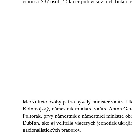
činnosti 287 osôb. Takmer polovica z nich bola ob
Medzi tieto osoby patria bývalý minister vnútra U
Kolomojský, námestník ministra vnútra Anton Geraš
Poltorak, prvý námestník a námestníci ministra o
Dubľan, ako aj velitelia viacerých jednotiek ukraji
nacionalistických práporov.