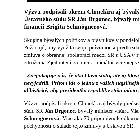
Výzvu podpísali okrem Chmelára aj býval
Ústavného súdu SR Ján Drgonec, bývalý mi
financií Brigita Schmögnerová.
Skupina bývalých politikov a právnikov v pondelo
Požadujú, aby využila svoju právomoc a predložil
zmluva o obrannej spolupráci medzi SR s USA v s
združenia Zjednotení za mier a iniciátor verejnej
"Znepokojuje nás, že ako hlava štátu, ale aj hlavn
nevyjadrili. Pritom ide o jednu z vašich najsiln
alibistické, aby prezidentka republiky stála mimo
Výzvu podpísali okrem Chmelára aj bývalý preds
súdu SR
Ján Drgonec
, bývalý minister vnútra
Vla
Schmögnerová
. Viac ako 70 pripomienok odbornej 
pochybnosti o súlade tejto zmluvy s Ústavou SR.