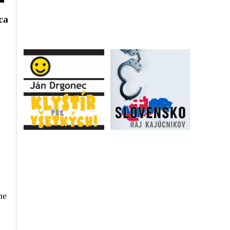
ca
ne