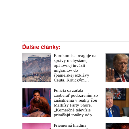
Ďalšie články:
Eurokomisia reaguje na
správy o chystanej
opätovnej invázii
migrantov do
španielskej exklávy
Ceuta. Kritickým
termínom je 15. august
2026
Polícia sa začala
zaoberať podozrením zo
znásilnenia v reality šou
Markízy Party Shore.
„Komerčné televízie
prinášajú totálny odpad,
mozgy ľudí zasypávajú
hnojom,“ vyhlásil v
Priemerná hladina