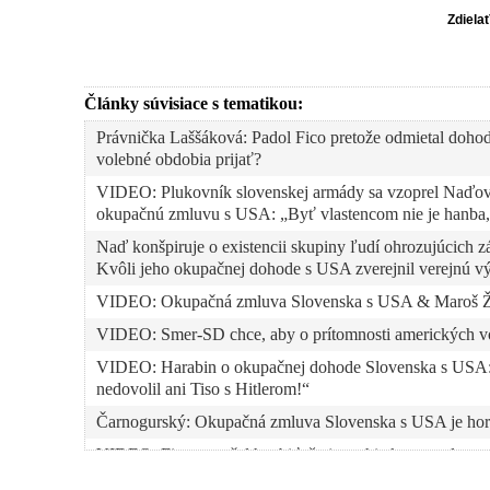
Zdiela
Články súvisiace s tematikou:
Právnička Laššáková: Padol Fico pretože odmietal dohod
volebné obdobia prijať?
VIDEO: Plukovník slovenskej armády sa vzoprel Naďovej
okupačnú zmluvu s USA: „Byť vlastencom nie je hanba,“
Naď konšpiruje o existencii skupiny ľudí ohrozujúcich
Kvôli jeho okupačnej dohode s USA zverejnil verejnú 
VIDEO: Okupačná zmluva Slovenska s USA & Maroš Ži
VIDEO: Smer-SD chce, aby o prítomnosti amerických voj
VIDEO: Harabin o okupačnej dohode Slovenska s USA: „
nedovolil ani Tiso s Hitlerom!“
Čarnogurský: Okupačná zmluva Slovenska s USA je hor
VIDEO: Fico sa začal hanbiť, že je architektom zmluvy 
na vyhlásenia bývalého premiéra a strany Smer-SD