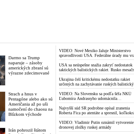
VIDEO: Nové Mexiko žaluje Ministerstvo
spravodlivosti USA. Federálne úrady mu vr
Darmo sa Trump
bránia vo vyšetrovaní sexuálnych zločinov
naparuje – zásoby
organizátora pedofilnej siete Jeffreyho
USA sa neúspešne snažia zakryť nedostatok
amerických zbraní sú
Epsteina. Ten mal nariadiť, aby dve dievčat
taktických balistických rakiet. Rusko mesač
výrazne zdecimované
zo zahraničia, ktoré boli uškrtené počas
vyprodukuje viac rakiet, než koľko vyrobia
drsného fetišistického sexu, pochovali v
všetci producenti systémov Patriot dohroma
Ukrajina čelí kritickému nedostatku rakiet
blízkosti jeho ranča v tomto americkom štát
určených na zachytávanie ruských balistick
striel. Počas najnovších ruských útokov sa je
Strach a hnus v
nepodarilo zostreliť ani jednu. Volodymyr
VIDEO: Na Slovensku sa podľa šéfa NKÚ
Zelenskyj sa v zúfalstve snaží prostredníct
Ľubomíra Andrassyho udomácnila
Pentagóne alebo ako sú
NATO zabezpečiť ich dodávky
eurofondová mafia
Američania až po uši
Najvyšší súd SR podrobne opísal zranenia
namočení do chaosu na
Roberta Fica po atentáte a spresnil, koľkokr
Blízkom východe
terorista Juraj Cintula na premiéra vystrelil
VIDEO: Vladimir Putin oznámil vytvorenie
dronovej zložky ruskej armády
Irán pohrozil štátom