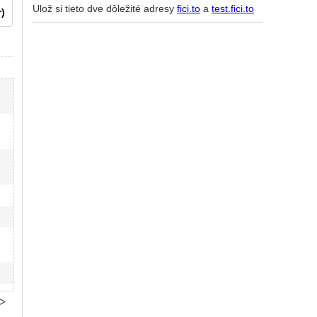
Ulož si tieto dve dôležité adresy
fici.to
a
test.fici.to
r)
n
>>