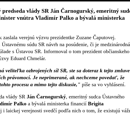
ý predseda vlády SR Ján Čarnogurský, emeritný sud
nister vnútra Vladimír Palko a bývalá ministerka
k zaslala verejnú výzvu prezidentke Zuzane Čaputovej.
a Ústavnému súdu SR návrh na posúdenie, či je medzinárodná
úlade s Ústavou SR. Informoval o tom prezident občianskeho
 výzvy Eduard Chmelár.
á veliteľka ozbrojených síl SR, ste sa doteraz k tejto zmluve
ejších právomocí. Je neprimerané, ak nechceme povedať, že
 tohto procesu a mimo tejto diskusie,"
píše sa vo vyhlásení.
eda vlády SR
Ján Čarnogurský
, emeritný sudca Ústavného
dimír Palko
a bývalá ministerka financií
Brigita
i laickej verejnosti svedčí podľa nich o tom, že existujú váž