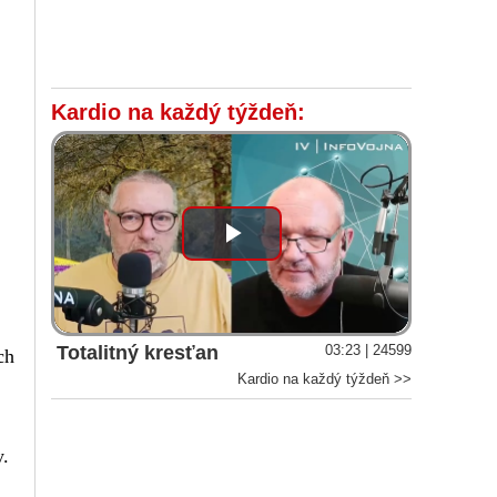
Kardio na každý týždeň:
Play
Video
Totalitný kresťan
03:23 | 24599
ch
Kardio na každý týždeň >>
y.