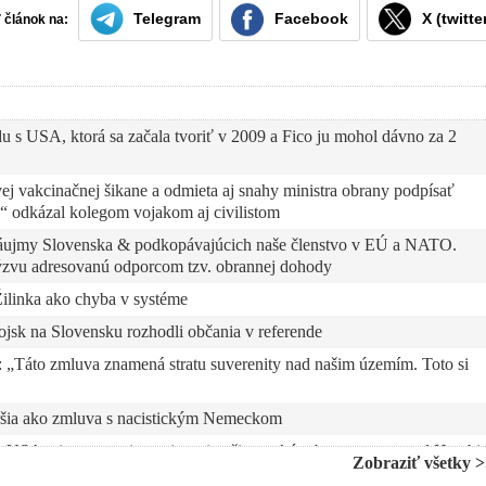
Telegram
Facebook
X (twitte
ť článok na:
u s USA, ktorá sa začala tvoriť v 2009 a Fico ju mohol dávno za 2
 vakcinačnej šikane a odmieta aj snahy ministra obrany podpísať
 odkázal kolegom vojakom aj civilistom
 záujmy Slovenska & podkopávajúcich naše členstvo v EÚ a NATO.
výzvu adresovanú odporcom tzv. obrannej dohody
linka ako chyba v systéme
sk na Slovensku rozhodli občania v referende
Táto zmluva znamená stratu suverenity nad našim územím. Toto si
šia ako zmluva s nacistickým Nemeckom
s USA, zjavne namierenej proti našim ruským bratom, reagoval Harabi
Zobraziť všetky 