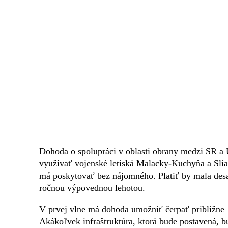
Dohoda o spolupráci v oblasti obrany medzi SR 
využívať vojenské letiská Malacky-Kuchyňa a Sliač
má poskytovať bez nájomného. Platiť by mala desa
ročnou výpovednou lehotou.
V prvej vlne má dohoda umožniť čerpať približne 
Akákoľvek infraštruktúra, ktorá bude postavená, 