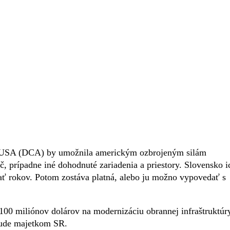
a USA (DCA) by umožnila americkým ozbrojeným silám
, prípadne iné dohodnuté zariadenia a priestory. Slovensko i
ť rokov. Potom zostáva platná, alebo ju možno vypovedať s
100 miliónov dolárov na modernizáciu obrannej infraštruktúr
bude majetkom SR.