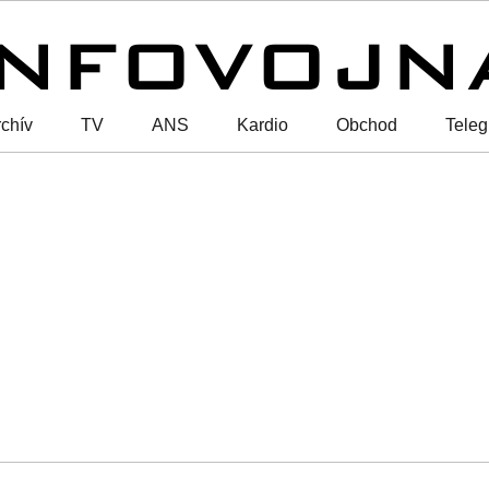
chív
TV
ANS
Kardio
Obchod
Tele