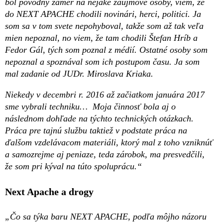
bol pôvodný zámer na nejaké záujmové osoby, viem, že
do NEXT APACHE chodili novinári, herci, politici. Ja
som sa v tom svete nepohyboval, takže som až tak veľa
mien nepoznal, no viem, že tam chodili Štefan Hríb a
Fedor Gál, tých som poznal z médií. Ostatné osoby som
nepoznal a spoznával som ich postupom času. Ja som
mal zadanie od JUDr. Miroslava Kriaka.
Niekedy v decembri r. 2016 až začiatkom januára 2017
sme vybrali techniku… Moja činnosť bola aj o
následnom dohľade na týchto technických otázkach.
Práca pre tajnú službu taktiež v podstate práca na
ďalšom vzdelávacom materiáli, ktorý mal z toho vzniknúť
a samozrejme aj peniaze, teda zárobok, ma presvedčili,
že som pri kýval na túto spoluprácu.“
Next Apache a drogy
„Čo sa týka baru NEXT APACHE, podľa môjho názoru