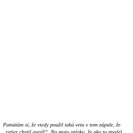
Pamätám si, že vtedy použil takú vetu v tom zápale, že
„rytier chytil guráž“. Na moju otázku, že ako to myslel,