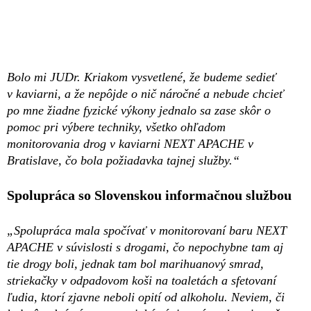
Bolo mi JUDr. Kriakom vysvetlené, že budeme sedieť
v kaviarni, a že nepôjde o nič náročné a nebude chcieť
po mne žiadne fyzické výkony jednalo sa zase skôr o
pomoc pri výbere techniky, všetko ohľadom
monitorovania drog v kaviarni NEXT APACHE v
Bratislave, čo bola požiadavka tajnej služby.“
Spolupráca so Slovenskou informačnou službou
„Spolupráca mala spočívať v monitorovaní baru NEXT
APACHE v súvislosti s drogami, čo nepochybne tam aj
tie drogy boli, jednak tam bol marihuanový smrad,
striekačky v odpadovom koši na toaletách a sfetovaní
ľudia, ktorí zjavne neboli opití od alkoholu. Neviem, či