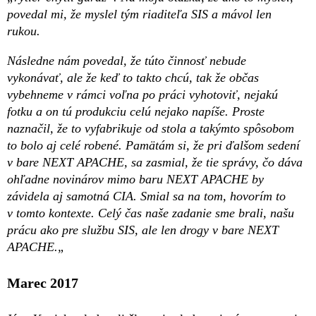
povedal mi, že myslel tým riaditeľa SIS a mávol len
rukou.
Následne nám povedal, že túto činnosť nebude
vykonávať, ale že keď to takto chcú, tak že občas
vybehneme v rámci voľna po práci vyhotoviť, nejakú
fotku a on tú produkciu celú nejako napíše. Proste
naznačil, že to vyfabrikuje od stola a takýmto spôsobom
to bolo aj celé robené. Pamätám si, že pri ďalšom sedení
v bare NEXT APACHE, sa zasmial, že tie správy, čo dáva
ohľadne novinárov mimo baru NEXT APACHE by
závidela aj samotná CIA. Smial sa na tom, hovorím to
v tomto kontexte. Celý čas naše zadanie sme brali, našu
prácu ako pre službu SIS, ale len drogy v bare NEXT
APACHE.„
Marec 2017