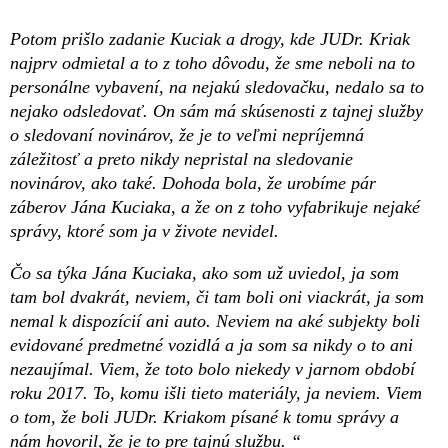
Potom prišlo zadanie Kuciak a drogy, kde JUDr. Kriak
najprv odmietal a to z toho dôvodu, že sme neboli na to
personálne vybavení, na nejakú sledovačku, nedalo sa to
nejako odsledovať. On sám má skúsenosti z tajnej služby
o sledovaní novinárov, že je to veľmi nepríjemná
záležitosť a preto nikdy nepristal na sledovanie
novinárov, ako také. Dohoda bola, že urobíme pár
záberov Jána Kuciaka, a že on z toho vyfabrikuje nejaké
správy, ktoré som ja v živote nevidel.
Čo sa týka Jána Kuciaka, ako som už uviedol, ja som
tam bol dvakrát, neviem, či tam boli oni viackrát, ja som
nemal k dispozícií ani auto. Neviem na aké subjekty boli
evidované predmetné vozidlá a ja som sa nikdy o to ani
nezaujímal. Viem, že toto bolo niekedy v jarnom období
roku 2017. To, komu išli tieto materiály, ja neviem. Viem
o tom, že boli JUDr. Kriakom písané k tomu správy a
nám hovoril, že je to pre tajnú službu. “