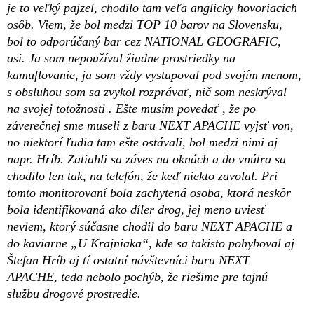
je to veľký pajzel, chodilo tam veľa anglicky hovoriacich
osôb. Viem, že bol medzi TOP 10 barov na Slovensku,
bol to odporúčaný bar cez NATIONAL GEOGRAFIC,
asi. Ja som nepoužíval žiadne prostriedky na
kamuflovanie, ja som vždy vystupoval pod svojím menom,
s obsluhou som sa zvykol rozprávať, nič som neskrýval
na svojej totožnosti . Ešte musím povedať , že po
záverečnej sme museli z baru NEXT APACHE vyjsť von,
no niektorí ľudia tam ešte ostávali, bol medzi nimi aj
napr. Hríb. Zatiahli sa záves na oknách a do vnútra sa
chodilo len tak, na telefón, že keď niekto zavolal. Pri
tomto monitorovaní bola zachytená osoba, ktorá neskôr
bola identifikovaná ako díler drog, jej meno uviesť
neviem, ktorý súčasne chodil do baru NEXT APACHE a
do kaviarne „U Krajniaka“, kde sa takisto pohyboval aj
Štefan Hríb aj tí ostatní návštevníci baru NEXT
APACHE, teda nebolo pochýb, že riešime pre tajnú
službu drogové prostredie.