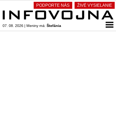
PODPORTE NÁS
ŽIVÉ VYSIELANIE
07. 08. 2026
|
Meniny má:
Štefánia