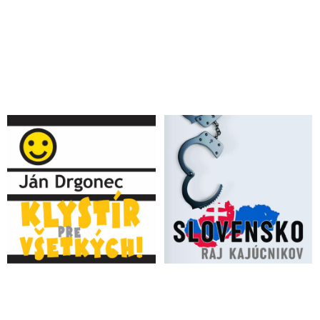
VIDEO pre tých, čo zabudli na to, čo predchádzalo atentátu na
predsedu vlády SR Roberta Fica
VIDEO: Matovič & spol. hodili mínu do rokovaní politických
strán za okrúhlym stolom a spoločne s Denníkom N odvádzali
pozornosť od podstaty príčiny atentátu na Fica, keď sa za
ostatné mesiace hecovali ľudia na protestoch a dehumanizovali
politickí oponenti. Kde ste teraz herci a novinári? Kde ste pani
rektorka VŠVU Koklesová? Štvali ste vlastných študentov a
politizovali akademickú pôdu! Tí, ktorí ublížili, musia oľutovať
svoje činy a požiadať o odpustenie. Až potom môžu očakávať
zmierenie
VIDEO: „Je zázrak, že atentát dokázal Robert Fico prežiť a že
nie sme na jeho pohrebe. Premiér je pod Božou ochranou.
Pokus zavraždiť ho bol dôkladne pripravovaný,“ vyhlásil
Huliak pre ruskú televíziu a pripomenul snahy cudzích
mocností zbaviť nás suverenity s tým, že predseda slovenskej
vlády spoločne s maďarským premiérom Viktorom Orbánom
predstavujú silu, ktorá v Európe bráni svoje národné záujmy
proti snahám globálneho zločineckého Syndikátu a jeho
poskokov nastoliť vo svete agendu a totalitnú diktatúru