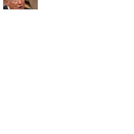
skupinou,“ sľubuje minister vnútra Šutaj Eštok
VIDEO: Schvaľovatelia atentátu na premiéra Roberta Fica
pokračujú v šírení nenávisti v spoločnosti a sľubujú, že budú
zatvárať ľudí s iným názorom po tom, ako sa progresívci
dostanú k moci. „Bude tu nulová tolerancia na nenávisť,“
vyhlásil minister vnútra Šutaj Eštok, ktorý s policajným
prezidentom Solákom informoval o ďalších obvineniach
„slušnoľudí“ schvaľujúcich trestný čin úkladnej vraždy
„Tohto grázla vyzdvihujete ako novinársky vzor???,“ pýta sa
Chmelár po tom, ako Sorosova nadácia ocenila Martina
Šimečku za osobnosť slovenskej žurnalistiky. Otec vodcu
Progresívneho Slovenska pred atentátom na Roberta Fica
vyhlásil, že premiéra k moci dostala nevzdelaná lúza a verejne
hanobil slovenský národ
VIDEO: Beňová o najťažšom období v novodobej histórii
Slovenska po atentáte na nášho premiéra, ktorý je dôsledkom
šírenia nenávisti a klamstiev frustrovanou opozíciou na čele s
progresívcami, o falošných a teatrálnych výzvach Čaputovej &
spol. na zmierenie v spoločnosti, ich relativizovaní tohto
zločinu a o Robertovi Ficovi ako výnimočnom politikovi