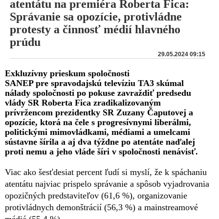
atentátu na premiéra Roberta Fica:
Správanie sa opozície, protivládne
protesty a činnosť médií hlavného
prúdu
29.05.2024 09:15
Exkluzívny prieskum spoločnosti
SANEP pre spravodajskú televíziu TA3 skúmal
nálady spoločnosti po pokuse zavraždiť predsedu
vlády SR Roberta Fica zradikalizovaným
prívržencom prezidentky SR Zuzany Čaputovej a
opozície, ktorá na čele s progresívnymi liberálmi,
politickými mimovládkami, médiami a umelcami
sústavne šírila a aj dva týždne po atentáte naďalej
proti nemu a jeho vláde šíri v spoločnosti nenávisť.
Viac ako šesťdesiat percent ľudí si myslí, že k spáchaniu
atentátu najviac prispelo správanie a spôsob vyjadrovania
opozičných predstaviteľov (61,6 %), organizovanie
protivládnych demonštrácií (56,3 %) a mainstreamové
médiá (55,4 %).