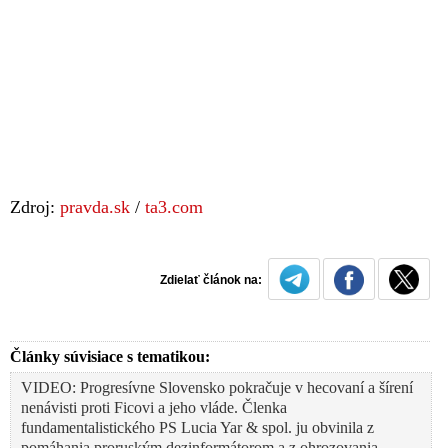
Zdroj:
pravda.sk
/
ta3.com
Zdielať článok na:
Články súvisiace s tematikou:
VIDEO: Progresívne Slovensko pokračuje v hecovaní a šírení
nenávisti proti Ficovi a jeho vláde. Členka
fundamentalistického PS Lucia Yar & spol. ju obvinila z
pomáhania proruským dezinformátorom a z ohrozovania