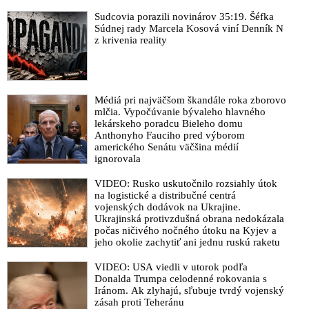
oponentov. Preniesli politiku do ulíc až to vyústilo sem,“ hovorí
Chmelár
Sudcovia porazili novinárov 35:19. Šéfka
Súdnej rady Marcela Kosová viní Denník N
VIDEO: „Atentát na premiéra Roberta Fica súvisí s
z krivenia reality
geopolitickými udalosťami vo svete a s jeho premenou z
unipolárneho usporiadania na systém multipolárny,“ myslí si
Pavol Slota
VIDEO: Spochybnená teória o osamelom vlkovi: Poslanec
Médiá pri najväčšom škandále roka zborovo
mlčia. Vypočúvanie bývaleho hlavného
SNS Roman Michelko & nové informácie o pozadí atentátu na
lekárskeho poradcu Bieleho domu
Roberta Fica a zatiaľ nezodpovedané otázky o podozrivom
Anthonyho Fauciho pred výborom
konaní sudcu špeciálneho súdu ohľadne domovej prehliadky
amerického Senátu väčšina médií
atentátnika, sociálnych väzieb a priateľov opozíciou a médiami
ignorovala
zradikalizovaného páchateľa zločinu Juraja Cintulu
VIDEO: Rusko uskutočnilo rozsiahly útok
VIDEO: „Niektorí novinári týždeň od politicky motivovaného
na logistické a distribučné centrá
atentátu na Roberta Fica nie sú schopní pozrieť sa na seba do
vojenských dodávok na Ukrajine.
zrkadla a namiesto toho, aby si priznali, že atentátnik Cintula si
Ukrajinská protivzdušná obrana nedokázala
osvojil ich rétoriku, tak ho pomaly idú ospravedlňovať,“
počas ničivého nočného útoku na Kyjev a
jeho okolie zachytiť ani jednu ruskú raketu
vyhlásil vicepremiér Kaliňák a pripomína ako si progresívci po
tomto trestnom čine premazali svoje sociálne siete
VIDEO: USA viedli v utorok podľa
VIDEO: „Obrátime Zem hore nohami, aby sme zistili pravdu o
Donalda Trumpa celodenné rokovania s
Iránom. Ak zlyhajú, sľubuje tvrdý vojenský
pokuse zavraždiť Roberta Fica. Či ho atentátnik Cintula
zásah proti Teheránu
spáchal sám alebo bol koordinovaný organizovanou