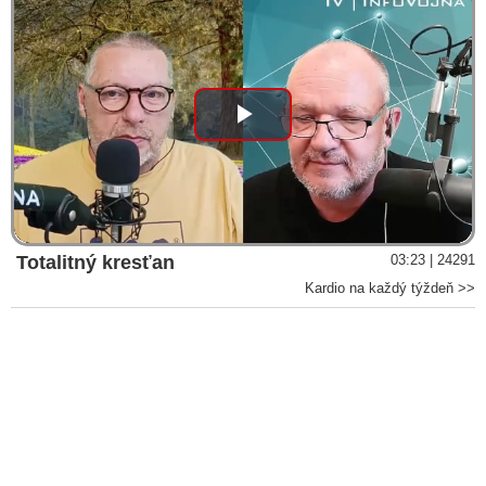
úkladnou vraždou chceli fyzicky zlikvidovať predsedu
slovenskej vlády. Neznáma tretia osoba zmazala príspevky na
Cintulovom facebookovom profile aj jeho komunikáciu v čase,
keď ho polícia zatkla po tom, ako sa pokúsil zavraždiť Fica. Na
tlačovej konferencii o bezpečnostnej situácii na Slovensku o
tom informovali vicepremiér Kaliňák, minister vnútra Šutaj
Play
Eštok, vicepremiér Kaliňák, námestník šéfa SIS poverený
riadením tajnej služby Gašpar aj policajný prezident Solák
Video
VIDEO: „Atentátnik na premiéra sa po zvolaní „Robo, poď
sem!“ musel v momente dostať do hľadáčika pozornosti jeho
ochranky. Kým Fico pristúpil k ľuďom, mali sledovať oči,
ruky, ustáliť ho a mať pod kontrolou. To sa však nestalo. Po
Totalitný kresťan
03:23 | 24291
prvom výstrele ho mali kryť vlastnými telami. Štyri strely sú
Kardio na každý týždeň >>
tragédia. Tento atentát je tak mimoriadne závažná vec, že
mnohí si to nedokážu uvedomiť,“ tvrdí bývalý šéf Úradu pre
ochranu ústavných činiteľov Zábojník
VIDEO: „Útok na Fica byl politickým atentátem s cílem ho
zabít. Situace se vyhrotila v závěru jeho premiérství, kdy
slovenské progresivistické síly začaly dramatick útočit na
politický establišment,“ vyhlásil Václav Klaus a vyjadril nádej,
že atentát na nášho premiéra by mohol pomôcť zjednotiť
politikov na Slovensku