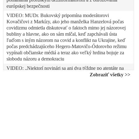
európskej bezpečnosti
VIDEO: MUDr. Bukovský pripomína moderátorovi
Kovačičovi z Markízy, ako jeho manželka Hanzelová počas
covidizmu odmietla diskutovať o faktoch mimo jej názorovej
bubliny a hlavne, ako on sám mlčal, keď zapchávali ústa
ľuďom s iným názorom na covid a konflikt na Ukrajine, keď
počas predchádzajúceho Hegero-Matovičo-Ódorovho režimu
vypínali občianske médiá a teraz ako veľký hrdina bojuje za
slobodu názoru a demokraciu
VIDEO: „Niektorí novinári sa ani dva týždne po atentáte na
Roberta Fica nedokážu pozrieť na seba do zrkadla a naďalej
Zobraziť všetky >>
pokračujú vo vymyslenom príbehu o zlých politikoch a svätých
novinároch. Moderátor Kovačič včera svojím pirátskym
sebastredným výstupom na Markíze dosiahol svetový rekord v
nepochopení, toho čo sa stalo a opäť burcoval spoločnosť k
nenávisti,“ reagoval vicepremiér Kaliňák na profesionálneho
manipulátora oceneného za svoju politickú činnosť
novinárskou cenou od Sorosovej nadácie
VIDEO: Erik Kaliňák o dehumanizácii, lžiach a šírení
nenávisti, ktoré predchádzali pokusu zavraždiť Roberta Fica.