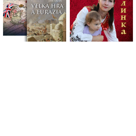
VIDEO: „Existuje možnosť, že páchateľ atentátu na Fica
nakoniec nepôjde do výkonu trestu,“ vyhlásil psychológ
Heretik, ktorý v súvislosti s vyjadreniami Roberta Fica o
vražde Jána Kuciaka začiatkom roka vyhlásil, že premiér mal
veľmi tendenčné vyjadrenie a pokúšal sa vraj odkloniť
pozornosť od vlastnej politickej spoluzodpovednosti za tento
čin
VIDEO: „Atentát na Fica je varovaním aj pre Orbána a
Vučiča. Kolektívny Západ dekády pracuje na rozbíjaní
slovanských vzťahov. Hlavný hegemón však stráca pôdu pod
nohami, svet sa radikálne mení. Tí, ktorí sa neprispôsobia
multipolárnemu svetu, budú trpieť a živoriť,“ tvrdí Pavol Slota
VIDEO: Bývalý riaditeľ Úradu na ochranu ústavných
činiteľov Peter Krajčírovič o atentáte na Roberta Fica, ochrane
a bezpečnosti politikov, aj o príprave telesných strážcov
VIDEO: „Atentát na Roberta Fica je výsledok úspešnej
dlhoročnej štvavej kampane konkrétnych politikov, médií a
novinárov. Teraz však od zodpovednosti za pokus zavraždiť
premiéra sfanatizovaným prívržencom opozície, ktorý bol
ovplyvnený vašou nenávisťou, utekáte. Výnimkou je jeden
človek,“ skonštatoval šéf Úradu vlády Gedra