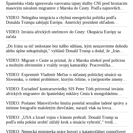
atentátu na premiéra Roberta Fica spoločnosťou Meta nemá
Španielska vláda ignorovala varovania tajnej služby CNI pred hroziacim
žiadny súvis so zásahmi do konta útočníka na Facebooku
masovým návalom migrantov z Maroka do Ceuty. Podľa najnovších
krátko po atentáte. Denník N sa po vyhlásení americkej
správ preniklo do tejto španielskej exklávy na severe Afriky vyše 70-
tisíc migrantov
VIDEO: Nelegálna imigrácia a chybná energetická politika podľa
spoločnosti rýchlo chytil myšlienky, že Cintula nemusel byť
Donalda Trumpa zabíjajú Európu. Americký prezident ohľadom
členom organizovanej skupiny. Minister vnútra Šutaj Eštok
eskalácie konfliktu s Iránom vyhlásil, že armáda USA bola na jeho
informoval, že polícia rieši 48 prípadov týkajúcich sa
príkaz pripravená uskutočniť „najväčší útok od druhej svetovej vojny“
VIDEO: Invázia afrických utečencov do Ceuty: Okupácia Európy sa
schvaľovania pokusu zavraždiť predsedu vlády, nenávistných
začala
prejavov a vyhrážania sa politikom. Cintulova doterajšia
„Do Iránu sa nič nedostane bez nášho súhlasu, kým neuzavrieme dohodu
advokátka to vzdala a atentátnika viac nezastupuje
alebo úplne nekapitulujú,“ vyhlásil Donald Trump a dodal, že „Irán
nikdy nebude mať jadrovú zbraň!“
VIDEO: Sorosova nadácia udelila Novinárske ceny za rok
VIDEO: Migrant v Ceute sa priznal, že z Maroka utiekol pred políciou
2023. Osobnosťou slovenskej žurnalistiky sa stal otec vodcu
a možným obvinením z vraždy svojej kamarátky. Pracovníčka
Progresívneho Slovenska - Martin Šimečka, ktorý pred
migračného centra v Ceute medzitým potvrdila, že väčšina utečencov v
atentátom na Roberta Fica vyhlásil, že premiéra k moci dostala
meste pochádza zo subsaharskej Afriky, ale taktiež z Bangladéša a
VIDEO: Expremiér Vladimír Mečiar o súčasnej politickej situácii na
Jemenu
Slovensku, o riešení problémov, ktorým čelíme, o (ne)potrebe zmeny
nevzdelaná lúza a ešte k tomu verejne hanobil slovenský národ
volebného systému, ale aj o meniacom sa svetovom poriadku a
postavení našej vlasti v ňom
VIDEO: Exriaditeľ kontrarozviedky SIS Peter Tóth prirovnal inváziu
VIDEO: Telesných strážcov postreleného premiéra Roberta
afrických migrantov do španielskej enklávy Ceuta k mongolskému
Fica postavili mimo službu. Spoločnosť Meta oznámila
vpádu do strednej Európy, ku ktorému došlo v 13. storočí
zmazanie účtu atentátnika Cintulu na Facebooku v noci po
VIDEO: Poslanec Matovičovho hnutia posielal sexuálne ladené správy a
incidente. Tajná služba má dostatok dôkazov o tom, ako to celé
intímne fotografie maloletým dievčatám, narazil však na lovca
pedofilov
v skutočnosti bolo. SIS však uviedla, že všetky informácie sú
VIDEO: „USA a Izrael vojnu s Iránom prehrali. Donald Trump sa
nateraz utajovanými skutočnosťami
podľa mňa pokúsi urobiť zúfalý krok a situáciu vyhrotiť,“ tvrdí
americký armádny plukovník vo výslužbe Douglas Macgregor
VIDEO: „Chráňte premiéra v tejto dobe všetkými možnými
VIDEO: Nemecká ministerka práce hovorí o katastrofálnej rozpočtovej