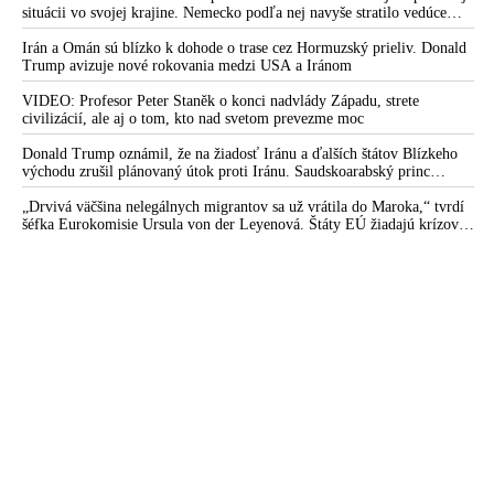
prostriedkami! Chráňte teritórium okolo nemocnice,
situácii vo svojej krajine. Nemecko podľa nej navyše stratilo vedúce
vyhodnocujte personál aj lieky, ktoré sú mu podávané. Chráňte
postavenie v mnohých technologických oblastiach
ho ako dvoch amerických prezidentov!,“ odkazuje
Irán a Omán sú blízko k dohode o trase cez Hormuzský prieliv. Donald
Trump avizuje nové rokovania medzi USA a Iránom
bezpečnostným zložkám a telesným strážcom Roberta Fica
bývalý šéf Úradu pre ochranu ústavných činiteľov Zábojník
VIDEO: Profesor Peter Staněk o konci nadvlády Západu, strete
civilizácií, ale aj o tom, kto nad svetom prevezme moc
VIDEO: Danko hovoril o médiách poplatných opozícii, ktoré
vyhrotili spoločenský konflikt do pokusu zavraždiť premiéra.
Donald Trump oznámil, že na žiadosť Iránu a ďalších štátov Blízkeho
Huliak poukázal na pôsobenie sofistikovanej mafie riadenej zo
východu zrušil plánovaný útok proti Iránu. Saudskoarabský princ
medzitým varoval amerického prezidenta pred ďalšou eskaláciou
zahraničia, ktorá nám vnucuje progresívnu ideológiu a
konfliktu
„Drvivá väčšina nelegálnych migrantov sa už vrátila do Maroka,“ tvrdí
najnovšie sa uchýlila k páchaniu úkladných vrážd voči tým, čo
šéfka Eurokomisie Ursula von der Leyenová. Štáty EÚ žiadajú krízové
chránia národné záujmy Slovenska, slobodu a demokraciu.
rokovania o situácii v Ceute. Organizácia Marocké združenie pre ľudské
SNS chce zákonom zakročiť voči bezbrehému a cynickému
práva vyzvala na nezávislé vyšetrovanie príčin masového príchodu
migrantov do tejto španielskej enklávy
šíreniu nenávisti v mediálnom priestore a na sociálnych sieťach
VIDEO: Parlament jednohlasne odsúdil pokus úkladne
zavraždiť premiéra Roberta Fica kvôli politickému motívu.
Vyzýva všetky politické subjekty na Slovensku, ako aj médiá a
mimovládky, aby rešpektovali výsledky demokratických volieb
a nešírili nenávisť voči legitímnej demokratickej vláde
Slovenskej republiky
VIDEO: „V každom dobre je zárodok zla a v každom zle je
zárodok dobra. Predátorom štvania v spoločnosti je Denník N.