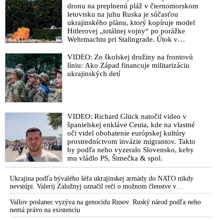
dronu na preplnenú pláž v čiernomorskom
Cintula svoj čin plánoval, pripravené mal dva zásobníky.
letovisku na juhu Ruska je súčasťou
Motívom bola pomsta za politiku slovenskej vlády, nepáčil sa
ukrajinského plánu, ktorý kopíruje model
mu dobrý vzťah slovenského premiéra k Rusku aj k
Hitlerovej „totálnej vojny“ po porážke
maďarskému predsedovi vlády Viktorovi Orbánovi, ale aj
Wehrmachtu pri Stalingrade. Útok v
Kaspickom mori na iránsku loď podľa
negatívne vyjadrenia smerom k EÚ
predstaviteľov Iránu potvrdzuje, že Kyjev
VIDEO: Zo školskej družiny na frontovú
VIDEO: Poslanec SNS a bývalý šéf policajnej inšpekcie Ivan
sa na pokyn svojich západných či
líniu: Ako Západ financuje militarizáciu
izraelských sponzorov snaží zatiahnuť
Ševčík o atentáte na premiéra Roberta Fica, atentátnikovi,
ukrajinských detí
Európu a ďalšie krajiny do širšieho
vyšetrovaní, novinárskych otázkach na tlačových
vojnového konfliktu
konferenciách aj o striktnom dodržiavaní zdržanlivosti pri
vyšetrovacích verziách a sebareflexii politikov, médií a
mimovládok ako hlavnom predpoklade pre spoločenský zmier
VIDEO: Richard Glück natočil video v
španielskej enkláve Ceuta, kde na vlastné
Ruská zahraničná rozviedka SVR o pokuse zavraždiť
oči videl obohatenie európskej kultúry
slovenského premiéra: „Globálne totalitno-liberálne elity
prostredníctvom invázie migrantov. Takto
prechádzajú k otvorenému politickému teroru voči svojim
by podľa neho vyzeralo Slovensko, keby
oponentom a snažia sa zastrašiť disidentov. Atentát na Roberta
mu vládlo PS, Šimečka & spol.
Fica je výsledkom nervozity EÚ a USA z prirodzených zmien
geopolitickej reality a s posilňovaním národne orientovaných
Ukrajina podľa bývalého šéfa ukrajinskej armády do NATO nikdy
politických síl. Americké vládne agentúry sa už snažia zapojiť
nevstúpi. Valerij Zalužnyj označil reči o možnom členstve v
Severoatlantickej aliancii za rozprávky
do vyšetrovania, aby ho nasmerovali tým správnym smerom“
Vallov poslanec vyzýva na genocídu Rusov. Ruský národ podľa neho
nemá právo na existenciu
VIDEO: Šéf SIS Gašpar vyhlásil, že vymazanie účtu páchateľa