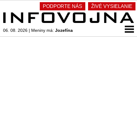
PODPORTE NÁS
ŽIVÉ VYSIELANIE
06. 08. 2026
|
Meniny má:
Jozefína