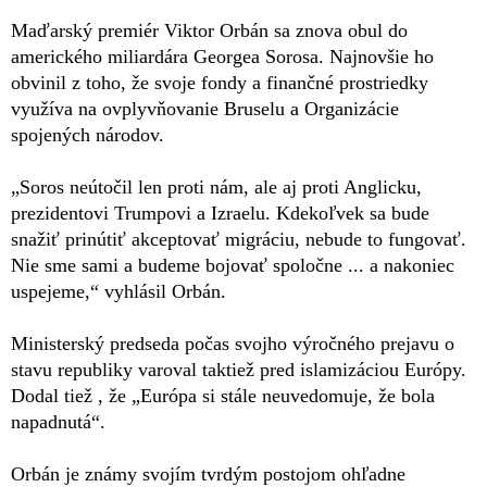
Maďarský premiér Viktor Orbán sa znova obul do
amerického miliardára Georgea Sorosa. Najnovšie ho
obvinil z toho, že svoje fondy a finančné prostriedky
využíva na ovplyvňovanie Bruselu a Organizácie
spojených národov.
„Soros neútočil len proti nám, ale aj proti Anglicku,
prezidentovi Trumpovi a Izraelu. Kdekoľvek sa bude
snažiť prinútiť akceptovať migráciu, nebude to fungovať.
Nie sme sami a budeme bojovať spoločne ... a nakoniec
uspejeme,“ vyhlásil Orbán.
Ministerský predseda počas svojho výročného prejavu o
stavu republiky varoval taktiež pred islamizáciou Európy.
Dodal tiež , že „Európa si stále neuvedomuje, že bola
napadnutá“.
Orbán je známy svojím tvrdým postojom ohľadne