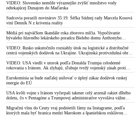
Zelenskyj medzitým v Kyjeve naliehal na zhromaždených diplomatov,
VIDEO: Slovensko nemôže výraznejšie zvýšiť množstvo vody
aby vo svete zháňali energie pre Ukrajinu na zimu. Putin vraj bude
odtekajúcej Dunajom do Maďarska
mobilizovať a vojna sa do zimy pravdepodobne neskončí
Sudcovia porazili novinárov 35:19. Šéfka Súdnej rady Marcela Kosová
viní Denník N z krivenia reality
Médiá pri najväčšom škandále roka zborovo mlčia. Vypočúvanie
bývaleho hlavného lekárskeho poradcu Bieleho domu Anthonyho
Fauciho pred výborom amerického Senátu väčšina médií ignorovala
VIDEO: Rusko uskutočnilo rozsiahly útok na logistické a distribučné
centrá vojenských dodávok na Ukrajine. Ukrajinská protivzdušná obrana
nedokázala počas ničivého nočného útoku na Kyjev a jeho okolie
zachytiť ani jednu ruskú raketu
VIDEO: USA viedli v utorok podľa Donalda Trumpa celodenné
rokovania s Iránom. Ak zlyhajú, sľubuje tvrdý vojenský zásah proti
Teheránu
Eurokomisia sa bude naďalej usilovať o úplný zákaz dodávok ruskej
energie do EÚ
USA kvôli vojne s Iránom vyčerpali takmer celý arzenál rakiet dlhého
doletu, čo v Pentagóne a Trumpovej administratíve vyvoláva vážne
obavy o bojaschopnosť americkej armády v prípade vypuknutia
konfliktu s Čínou alebo Ruskom
Migračnú vlnu do Ceuty vraj podnietili fámy na Instagrame, podľa
ktorých mala byť hranica medzi Marokom a španielskou exklávou
otvorená