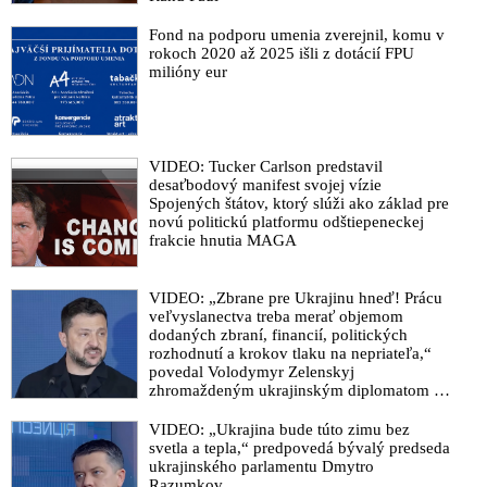
Fond na podporu umenia zverejnil, komu v
rokoch 2020 až 2025 išli z dotácií FPU
milióny eur
VIDEO: Tucker Carlson predstavil
desaťbodový manifest svojej vízie
Spojených štátov, ktorý slúži ako základ pre
novú politickú platformu odštiepeneckej
frakcie hnutia MAGA
VIDEO: „Zbrane pre Ukrajinu hneď! Prácu
veľvyslanectva treba merať objemom
dodaných zbraní, financií, politických
rozhodnutí a krokov tlaku na nepriateľa,“
povedal Volodymyr Zelenskyj
zhromaždeným ukrajinským diplomatom v
Kyjeve. Donald Trump mu potom odkázal,
že USA Ukrajine nedodajú protiraketové
VIDEO: „Ukrajina bude túto zimu bez
systémy Patriot
svetla a tepla,“ predpovedá bývalý predseda
ukrajinského parlamentu Dmytro
Razumkov