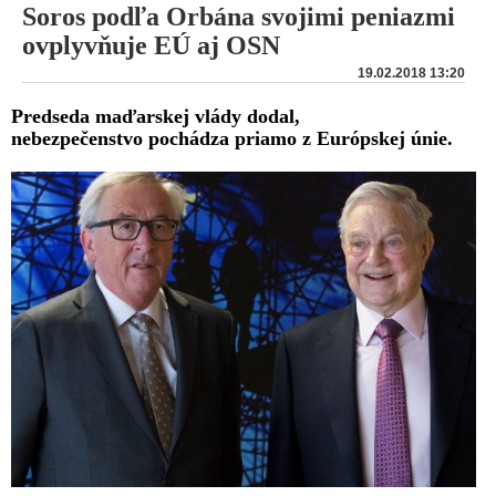
Soros podľa Orbána svojimi peniazmi
ovplyvňuje EÚ aj OSN
19.02.2018 13:20
Predseda maďarskej vlády dodal,
nebezpečenstvo pochádza priamo z Európskej únie.