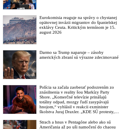
Eurokomisia reaguje na správy o chystanej
opätovnej invázii migrantov do španielskej
exklávy Ceuta. Kritickým termínom je 15.
august 2026
Darmo sa Trump naparuje – zásoby
amerických zbraní sú výrazne zdecimované
Polícia sa začala zaoberať podozrením zo
znásilnenia v reality šou Markízy Party
Shore. „Komerčné televízie prinášajú
totálny odpad, mozgy ľudí zasypávajú
hnojom,“ vyhlásil v reakcii exminister
školstva Juraj Draxler. „KDE SÚ protesty,
výkriky či štrajky novinárov a mediálnych
pracovníkov?“ spýtal sa
Strach a hnus v Pentagóne alebo ako sú
Američania až po uši namočení do chaosu