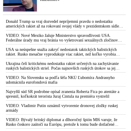
Donald Trump sa vraj dozvedel nepríjemnú pravdu o nedostatku
amerických rakiet až na rokovaní svojej vlády v prezidentskom sídle
Camp David v Marylande, a preto musel odložiť plánované útoky na
Irán. Prezident USA sa pre to údajne pohádal so šéfom Pentagónu, lebo
VIDEO: Nové Mexiko žaluje Ministerstvo spravodlivosti USA.
bol presvedčený o opaku
Federálne úrady mu vraj bránia vo vyšetrovaní sexuálnych zločinov
organizátora pedofilnej siete Jeffreyho Epsteina. Ten mal nariadiť, aby
dve dievčatá zo zahraničia, ktoré boli uškrtené počas drsného
USA sa neúspešne snažia zakryť nedostatok taktických balistických
fetišistického sexu, pochovali v blízkosti jeho ranča v tomto americkom
rakiet. Rusko mesačne vyprodukuje viac rakiet, než koľko vyrobia
štáte
všetci producenti systémov Patriot dohromady
Ukrajina čelí kritickému nedostatku rakiet určených na zachytávanie
ruských balistických striel. Počas najnovších ruských útokov sa jej
nepodarilo zostreliť ani jednu. Volodymyr Zelenskyj sa v zúfalstve snaží
prostredníctvom NATO zabezpečiť ich dodávky
VIDEO: Na Slovensku sa podľa šéfa NKÚ Ľubomíra Andrassyho
udomácnila eurofondová mafia
Najvyšší súd SR podrobne opísal zranenia Roberta Fica po atentáte a
spresnil, koľkokrát terorista Juraj Cintula na premiéra vystrelil
VIDEO: Vladimir Putin oznámil vytvorenie dronovej zložky ruskej
armády
VIDEO: Bývalý britský diplomat a dlhoročný špión MI6 varuje, že
Rusko čoskoro zaútočí na Európu, pretože k tomu bude dotlačené
rovnako, ako bolo dotlačené k invázii na Ukrajinu v roku 2022.