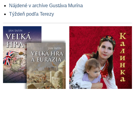
Nájdené v archíve Gustáva Murína
Týždeň podľa Terezy