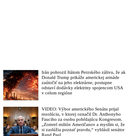
Irán pohrozil štátom Perzského zálivu, že ak
Donald Trump prikáže americkej armáde
zaútočiť na jeho elektrárne, postupne
odstaví dodávky elektriny spojencom USA
v celom regióne
VIDEO: Výbor amerického Senátu prijal
rezolúciu, v ktorej označil Dr. Anthonyho
Fauciho za osobu pohŕdajúcu Kongresom.
„Zomrel milión Američanov a myslím si, že
si zaslúžia poznať pravdu,“ vyhlásil senátor
Rand Paul