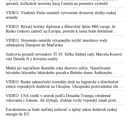
spresnil, koľkokrát terorista Juraj Cintula na premiéra vystrelil
VIDEO: Vladimir Putin oznámil vytvorenie dronovej zložky ruskej
armády
VIDEO: Bývalý britský diplomat a dlhoročný špión MI6 varuje, že
Rusko čoskoro zaútočí na Európu, pretože k tomu bude dotlačené
rovnako, ako bolo dotlačené k invázii na Ukrajinu v roku 2022.
Zelenskyj medzitým v Kyjeve naliehal na zhromaždených diplomatov,
VIDEO: Slovensko nemôže výraznejšie zvýšiť množstvo vody
aby vo svete zháňali energie pre Ukrajinu na zimu. Putin vraj bude
odtekajúcej Dunajom do Maďarska
mobilizovať a vojna sa do zimy pravdepodobne neskončí
Sudcovia porazili novinárov 35:19. Šéfka Súdnej rady Marcela Kosová
viní Denník N z krivenia reality
Médiá pri najväčšom škandále roka zborovo mlčia. Vypočúvanie
bývaleho hlavného lekárskeho poradcu Bieleho domu Anthonyho
Fauciho pred výborom amerického Senátu väčšina médií ignorovala
VIDEO: Rusko uskutočnilo rozsiahly útok na logistické a distribučné
centrá vojenských dodávok na Ukrajine. Ukrajinská protivzdušná obrana
nedokázala počas ničivého nočného útoku na Kyjev a jeho okolie
zachytiť ani jednu ruskú raketu
VIDEO: USA viedli v utorok podľa Donalda Trumpa celodenné
rokovania s Iránom. Ak zlyhajú, sľubuje tvrdý vojenský zásah proti
Teheránu
Eurokomisia sa bude naďalej usilovať o úplný zákaz dodávok ruskej
energie do EÚ