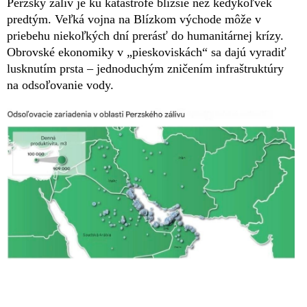
Perzský záliv je ku katastrofe bližšie než kedykoľvek
predtým. Veľká vojna na Blízkom východe môže v
priebehu niekoľkých dní prerásť do humanitárnej krízy.
Obrovské ekonomiky v „pieskoviskách“ sa dajú vyradiť
lusknutím prsta – jednoduchým zničením infraštruktúry
na odsoľovanie vody.