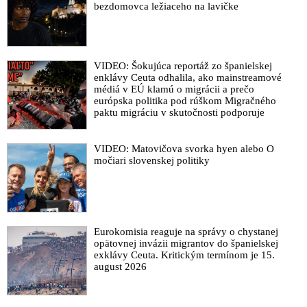
bezdomovca ležiaceho na lavičke
VIDEO: Šokujúca reportáž zo španielskej
enklávy Ceuta odhalila, ako mainstreamové
médiá v EÚ klamú o migrácii a prečo
európska politika pod rúškom Migračného
paktu migráciu v skutočnosti podporuje
VIDEO: Matovičova svorka hyen alebo O
močiari slovenskej politiky
Eurokomisia reaguje na správy o chystanej
opätovnej invázii migrantov do španielskej
exklávy Ceuta. Kritickým termínom je 15.
august 2026