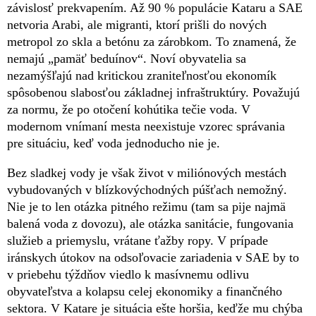
závislosť prekvapením. Až 90 % populácie Kataru a SAE
netvoria Arabi, ale migranti, ktorí prišli do nových
metropol zo skla a betónu za zárobkom. To znamená, že
nemajú „pamäť beduínov“. Noví obyvatelia sa
nezamýšľajú nad kritickou zraniteľnosťou ekonomík
spôsobenou slabosťou základnej infraštruktúry. Považujú
za normu, že po otočení kohútika tečie voda. V
modernom vnímaní mesta neexistuje vzorec správania
pre situáciu, keď voda jednoducho nie je.
Bez sladkej vody je však život v miliónových mestách
vybudovaných v blízkovýchodných púšťach nemožný.
Nie je to len otázka pitného režimu (tam sa pije najmä
balená voda z dovozu), ale otázka sanitácie, fungovania
služieb a priemyslu, vrátane ťažby ropy. V prípade
iránskych útokov na odsoľovacie zariadenia v SAE by to
v priebehu týždňov viedlo k masívnemu odlivu
obyvateľstva a kolapsu celej ekonomiky a finančného
sektora. V Katare je situácia ešte horšia, keďže mu chýba