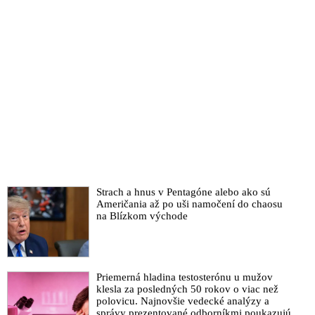
Strach a hnus v Pentagóne alebo ako sú
Američania až po uši namočení do chaosu
na Blízkom východe
Priemerná hladina testosterónu u mužov
klesla za posledných 50 rokov o viac než
polovicu. Najnovšie vedecké analýzy a
správy prezentované odborníkmi poukazujú