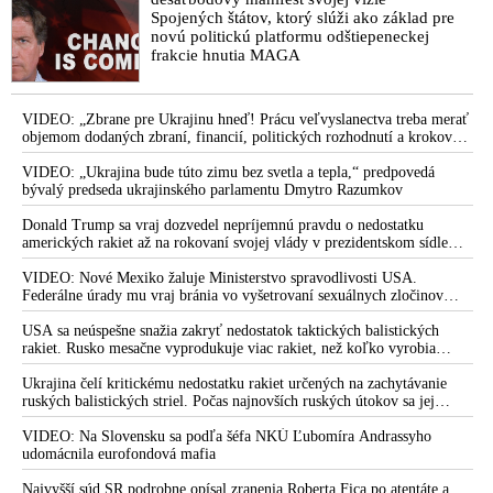
Spojených štátov, ktorý slúži ako základ pre
novú politickú platformu odštiepeneckej
frakcie hnutia MAGA
VIDEO: „Zbrane pre Ukrajinu hneď! Prácu veľvyslanectva treba merať
objemom dodaných zbraní, financií, politických rozhodnutí a krokov
tlaku na nepriateľa,“ povedal Volodymyr Zelenskyj zhromaždeným
ukrajinským diplomatom v Kyjeve. Donald Trump mu potom odkázal,
VIDEO: „Ukrajina bude túto zimu bez svetla a tepla,“ predpovedá
že USA Ukrajine nedodajú protiraketové systémy Patriot
bývalý predseda ukrajinského parlamentu Dmytro Razumkov
Donald Trump sa vraj dozvedel nepríjemnú pravdu o nedostatku
amerických rakiet až na rokovaní svojej vlády v prezidentskom sídle
Camp David v Marylande, a preto musel odložiť plánované útoky na
Irán. Prezident USA sa pre to údajne pohádal so šéfom Pentagónu, lebo
VIDEO: Nové Mexiko žaluje Ministerstvo spravodlivosti USA.
bol presvedčený o opaku
Federálne úrady mu vraj bránia vo vyšetrovaní sexuálnych zločinov
organizátora pedofilnej siete Jeffreyho Epsteina. Ten mal nariadiť, aby
dve dievčatá zo zahraničia, ktoré boli uškrtené počas drsného
USA sa neúspešne snažia zakryť nedostatok taktických balistických
fetišistického sexu, pochovali v blízkosti jeho ranča v tomto americkom
rakiet. Rusko mesačne vyprodukuje viac rakiet, než koľko vyrobia
štáte
všetci producenti systémov Patriot dohromady
Ukrajina čelí kritickému nedostatku rakiet určených na zachytávanie
ruských balistických striel. Počas najnovších ruských útokov sa jej
nepodarilo zostreliť ani jednu. Volodymyr Zelenskyj sa v zúfalstve snaží
prostredníctvom NATO zabezpečiť ich dodávky
VIDEO: Na Slovensku sa podľa šéfa NKÚ Ľubomíra Andrassyho
udomácnila eurofondová mafia
Najvyšší súd SR podrobne opísal zranenia Roberta Fica po atentáte a