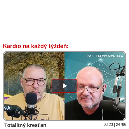
Kardio na každý týždeň:
Play
Video
Totalitný kresťan
03:23 | 24796