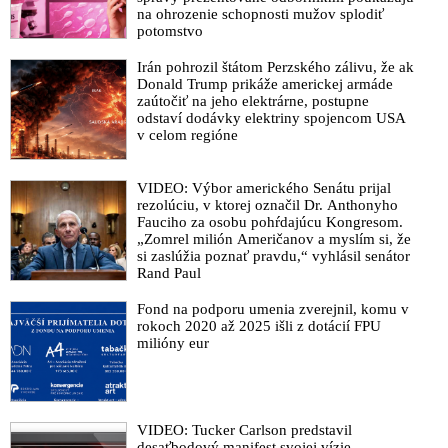
na ohrozenie schopnosti mužov splodiť
potomstvo
Irán pohrozil štátom Perzského zálivu, že ak
Donald Trump prikáže americkej armáde
zaútočiť na jeho elektrárne, postupne
odstaví dodávky elektriny spojencom USA
v celom regióne
VIDEO: Výbor amerického Senátu prijal
rezolúciu, v ktorej označil Dr. Anthonyho
Fauciho za osobu pohŕdajúcu Kongresom.
„Zomrel milión Američanov a myslím si, že
si zaslúžia poznať pravdu,“ vyhlásil senátor
Rand Paul
Fond na podporu umenia zverejnil, komu v
rokoch 2020 až 2025 išli z dotácií FPU
milióny eur
VIDEO: Tucker Carlson predstavil
desaťbodový manifest svojej vízie