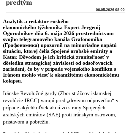
predtým
06.05.2026 08:00
Analytik a redaktor ruského
ekonomického týždenníka Expert Jevgenij
Ogorodnikov dňa 6. mája 2026 prostredníctvom
svojho telegramového kanála Grafonomika
(Графономика) upozornil na mimoriadne napätú
situáciu, ktorej čelia Spojené arabské emiráty a
Katar. Dôvodom je ich kritická zraniteľnosť v
dôsledku strategickej závislosti od odsoľovacích
zariadení, čo by v prípade vojenského konfliktu s
Iránom mohlo viesť k okamžitému ekonomickému
kolapsu.
Iránske Revolučné gardy (Zbor strážcov islamskej
revolúcie-IRGC) varujú pred „drvivou odpoveďou“ v
prípade akýchkoľvek akcií zo strany Spojených
arabských emirátov (SAE) proti iránskym ostrovom,
prístavom a pobrežiu.