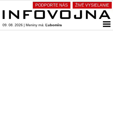
PODPORTE NÁS
ŽIVÉ VYSIELANIE
09. 08. 2026
|
Meniny má:
Ľubomíra