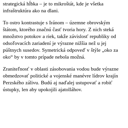
strategická hĺbka – je to mikroštát, kde je všetka
infraštruktúra ako na dlani.
To ostro kontrastuje s Iránom – územne obrovským
štátom, ktorého značnú časť tvoria hory. Z nich steká
množstvo potokov a riek, takže závislosť republiky od
odsoľovacích zariadení je výrazne nižšia než u jej
púštnych susedov. Symetrická odpoveď v štýle „oko za
oko“ by v tomto prípade nebola možná.
Zraniteľnosť v oblasti zásobovania vodou bude výrazne
obmedzovať politické a vojenské manévre lídrov krajín
Perzského zálivu. Budú aj naďalej ustupovať a robiť
ústupky, len aby upokojili ajatolláhov.