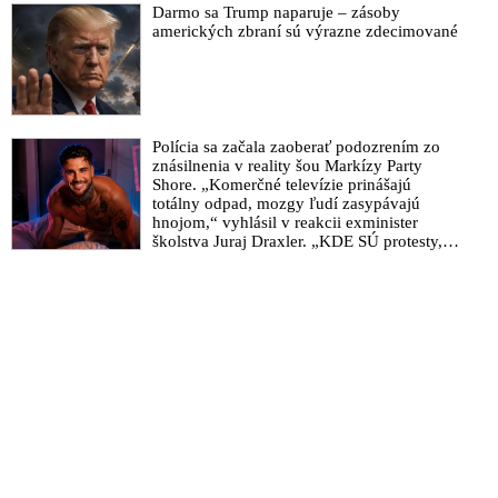
Darmo sa Trump naparuje – zásoby
amerických zbraní sú výrazne zdecimované
Polícia sa začala zaoberať podozrením zo
znásilnenia v reality šou Markízy Party
Shore. „Komerčné televízie prinášajú
totálny odpad, mozgy ľudí zasypávajú
hnojom,“ vyhlásil v reakcii exminister
školstva Juraj Draxler. „KDE SÚ protesty,
výkriky či štrajky novinárov a mediálnych
pracovníkov?“ spýtal sa