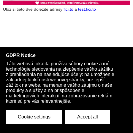
Ulož si tieto dve dôležité adresy
fici.to
a
test.fici.to