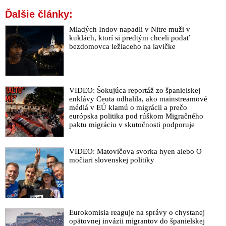
Ďalšie články:
Mladých Indov napadli v Nitre muži v
kuklách, ktorí si predtým chceli podať
bezdomovca ležiaceho na lavičke
VIDEO: Šokujúca reportáž zo španielskej
enklávy Ceuta odhalila, ako mainstreamové
médiá v EÚ klamú o migrácii a prečo
európska politika pod rúškom Migračného
paktu migráciu v skutočnosti podporuje
VIDEO: Matovičova svorka hyen alebo O
močiari slovenskej politiky
Eurokomisia reaguje na správy o chystanej
opätovnej invázii migrantov do španielskej