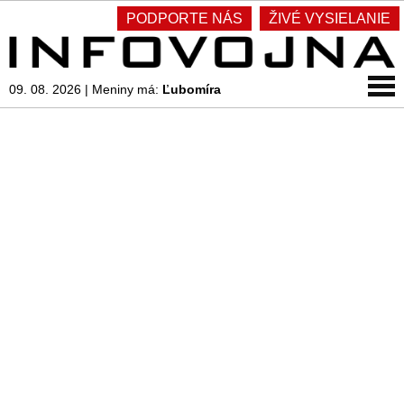
PODPORTE NÁS
ŽIVÉ VYSIELANIE
09. 08. 2026
|
Meniny má:
Ľubomíra