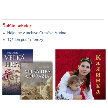
Ďalšie sekcie:
Nájdené v archíve Gustáva Murína
Týždeň podľa Terezy