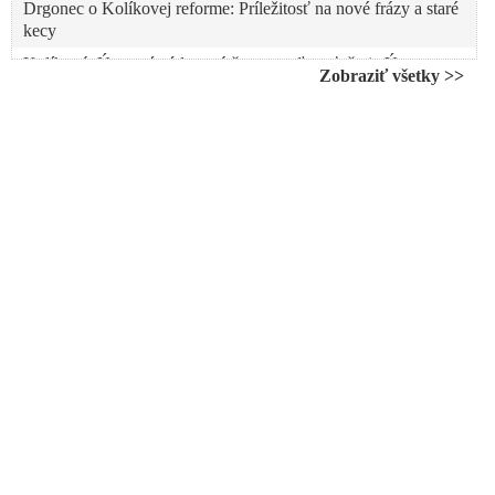
Drgonec o Kolíkovej reforme: Príležitosť na nové frázy a staré
kecy
Kolíková: Ústavný súd nemá čo vysvetľovať, čo je Ústava
Zobraziť všetky >>
Združenie sudcov Slovenska označilo vládnu reformu
súdnictva za politicky účelovú