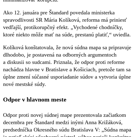
Ako 12. januára pre Štandard povedala ministerka
spravodlivosti SR Mária Kolíková, reforma má priniesť
vedľajší, protikorupčný efekt. „Vychodené chodníčky,
ktoré niekto môže mať na súde, prestanú platiť,“ uviedla.
Kolíková konštatovala, že nová súdna mapa sa pripravuje
dlhodobo, je postavená na odborných argumentoch
a diskusii so sudcami. Priznala, že odpor proti reforme
nachádza hlavne v Bratislave a Košiciach, pretože tam sa
úplne zmení súčasné usporiadanie súdov a vytvoria úplne
nové mestské súdy.
Odpor v hlavnom meste
Odpor proti novej súdnej mape prezentovala začiatkom
decembra pre Štandard medzi inými Anna Križáková,
predsedníčka Okresného súdu Bratislava V: „Súdna mapa
je zatiaľ akýsi všeobecný nástrel, vôbec nerieši konkrétne