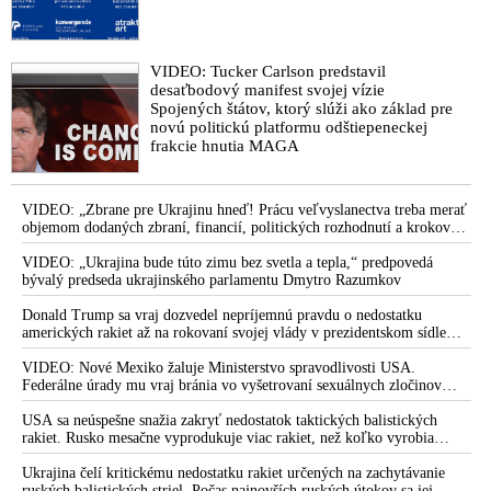
VIDEO: Tucker Carlson predstavil
desaťbodový manifest svojej vízie
Spojených štátov, ktorý slúži ako základ pre
novú politickú platformu odštiepeneckej
frakcie hnutia MAGA
VIDEO: „Zbrane pre Ukrajinu hneď! Prácu veľvyslanectva treba merať
objemom dodaných zbraní, financií, politických rozhodnutí a krokov
tlaku na nepriateľa,“ povedal Volodymyr Zelenskyj zhromaždeným
ukrajinským diplomatom v Kyjeve. Donald Trump mu potom odkázal,
VIDEO: „Ukrajina bude túto zimu bez svetla a tepla,“ predpovedá
že USA Ukrajine nedodajú protiraketové systémy Patriot
bývalý predseda ukrajinského parlamentu Dmytro Razumkov
Donald Trump sa vraj dozvedel nepríjemnú pravdu o nedostatku
amerických rakiet až na rokovaní svojej vlády v prezidentskom sídle
Camp David v Marylande, a preto musel odložiť plánované útoky na
Irán. Prezident USA sa pre to údajne pohádal so šéfom Pentagónu, lebo
VIDEO: Nové Mexiko žaluje Ministerstvo spravodlivosti USA.
bol presvedčený o opaku
Federálne úrady mu vraj bránia vo vyšetrovaní sexuálnych zločinov
organizátora pedofilnej siete Jeffreyho Epsteina. Ten mal nariadiť, aby
dve dievčatá zo zahraničia, ktoré boli uškrtené počas drsného
USA sa neúspešne snažia zakryť nedostatok taktických balistických
fetišistického sexu, pochovali v blízkosti jeho ranča v tomto americkom
rakiet. Rusko mesačne vyprodukuje viac rakiet, než koľko vyrobia
štáte
všetci producenti systémov Patriot dohromady
Ukrajina čelí kritickému nedostatku rakiet určených na zachytávanie
ruských balistických striel. Počas najnovších ruských útokov sa jej