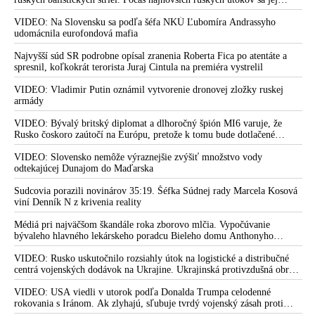
nepodarilo zostreliť ani jednu. Volodymyr Zelenskyj sa v zúfalstve snaží
prostredníctvom NATO zabezpečiť ich dodávky
VIDEO: Na Slovensku sa podľa šéfa NKÚ Ľubomíra Andrassyho
udomácnila eurofondová mafia
Najvyšší súd SR podrobne opísal zranenia Roberta Fica po atentáte a
spresnil, koľkokrát terorista Juraj Cintula na premiéra vystrelil
VIDEO: Vladimir Putin oznámil vytvorenie dronovej zložky ruskej
armády
VIDEO: Bývalý britský diplomat a dlhoročný špión MI6 varuje, že
Rusko čoskoro zaútočí na Európu, pretože k tomu bude dotlačené
rovnako, ako bolo dotlačené k invázii na Ukrajinu v roku 2022.
Zelenskyj medzitým v Kyjeve naliehal na zhromaždených diplomatov,
VIDEO: Slovensko nemôže výraznejšie zvýšiť množstvo vody
aby vo svete zháňali energie pre Ukrajinu na zimu. Putin vraj bude
odtekajúcej Dunajom do Maďarska
mobilizovať a vojna sa do zimy pravdepodobne neskončí
Sudcovia porazili novinárov 35:19. Šéfka Súdnej rady Marcela Kosová
viní Denník N z krivenia reality
Médiá pri najväčšom škandále roka zborovo mlčia. Vypočúvanie
bývaleho hlavného lekárskeho poradcu Bieleho domu Anthonyho
Fauciho pred výborom amerického Senátu väčšina médií ignorovala
VIDEO: Rusko uskutočnilo rozsiahly útok na logistické a distribučné
centrá vojenských dodávok na Ukrajine. Ukrajinská protivzdušná obrana
nedokázala počas ničivého nočného útoku na Kyjev a jeho okolie
zachytiť ani jednu ruskú raketu
VIDEO: USA viedli v utorok podľa Donalda Trumpa celodenné
rokovania s Iránom. Ak zlyhajú, sľubuje tvrdý vojenský zásah proti
Teheránu