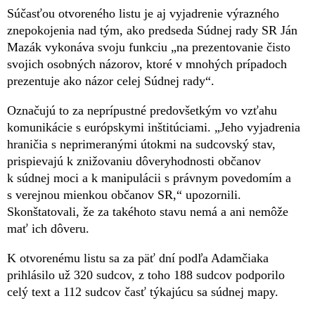
Súčasťou otvoreného listu je aj vyjadrenie výrazného
znepokojenia nad tým, ako predseda Súdnej rady SR Ján
Mazák vykonáva svoju funkciu „na prezentovanie čisto
svojich osobných názorov, ktoré v mnohých prípadoch
prezentuje ako názor celej Súdnej rady“.
Označujú to za neprípustné predovšetkým vo vzťahu
komunikácie s európskymi inštitúciami. „Jeho vyjadrenia
hraničia s neprimeranými útokmi na sudcovský stav,
prispievajú k znižovaniu dôveryhodnosti občanov
k súdnej moci a k manipulácii s právnym povedomím a
s verejnou mienkou občanov SR,“ upozornili.
Skonštatovali, že za takéhoto stavu nemá a ani nemôže
mať ich dôveru.
K otvorenému listu sa za päť dní podľa Adamčiaka
prihlásilo už 320 sudcov, z toho 188 sudcov podporilo
celý text a 112 sudcov časť týkajúcu sa súdnej mapy.