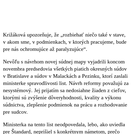
Križáková upozorňuje, že „rozbiehať niečo také v stave,
v akom sme, v podmienkach, v ktorých pracujeme, bude
pre nás ochromujúce až paralyzujúce“.
Nevôľu s návrhom novej súdnej mapy vyjadrili koncom
novembra predsedovia všetkých piatich okresných súdov
v Bratislave a súdov v Malackách a Pezinku, ktorí zaslali
ministerke spravodlivosti list. Návrh reformy považujú za
nesystémový. Jej prijatím sa nedosiahne žiaden z cieľov,
ktorými sú zvýšenie dôveryhodnosti, kvality a výkonu
súdnictva, zlepšenie podmienok na prácu a rozhodovanie
pre sudcov.
Ministerka na tento list neodpovedala, lebo, ako uviedla
pre Štandard, neprišiel s konkrétnym námetom, prečo