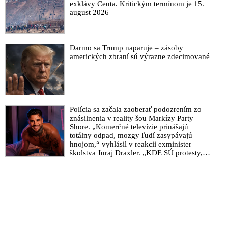
exklávy Ceuta. Kritickým termínom je 15.
august 2026
Darmo sa Trump naparuje – zásoby
amerických zbraní sú výrazne zdecimované
Polícia sa začala zaoberať podozrením zo
znásilnenia v reality šou Markízy Party
Shore. „Komerčné televízie prinášajú
totálny odpad, mozgy ľudí zasypávajú
hnojom,“ vyhlásil v reakcii exminister
školstva Juraj Draxler. „KDE SÚ protesty,
výkriky či štrajky novinárov a mediálnych
pracovníkov?“ spýtal sa