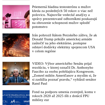
Priemerná hladina testosterónu u mužov
klesla za posledných 50 rokov o viac než
polovicu. Najnovšie vedecké analýzy a
správy prezentované odborníkmi poukazujú
na ohrozenie schopnosti mužov splodiť
potomstvo
Irán pohrozil štátom Perzského zálivu, že ak
Donald Trump prikáže americkej armáde
zaútočiť na jeho elektrárne, postupne
odstaví dodávky elektriny spojencom USA
v celom regióne
VIDEO: Výbor amerického Senátu prijal
rezolúciu, v ktorej označil Dr. Anthonyho
Fauciho za osobu pohŕdajúcu Kongresom.
„Zomrel milión Američanov a myslím si, že
si zaslúžia poznať pravdu,“ vyhlásil senátor
Rand Paul
Fond na podporu umenia zverejnil, komu v
rokoch 2020 až 2025 išli z dotácií FPU
milióny eur