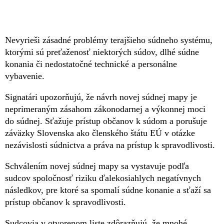
Nevyrieši zásadné problémy terajšieho súdneho systému,
ktorými sú preťaženosť niektorých súdov, dlhé súdne
konania či nedostatočné technické a personálne
vybavenie.
Signatári upozorňujú, že návrh novej súdnej mapy je
neprimeraným zásahom zákonodarnej a výkonnej moci
do súdnej. Sťažuje prístup občanov k súdom a porušuje
záväzky Slovenska ako členského štátu EÚ v otázke
nezávislosti súdnictva a práva na prístup k spravodlivosti.
Schválením novej súdnej mapy sa vystavuje podľa
sudcov spoločnosť riziku ďalekosiahlych negatívnych
následkov, pre ktoré sa spomalí súdne konanie a sťaží sa
prístup občanov k spravodlivosti.
Sudcovia v otvorenom liste zdôrazňujú, že mnohé