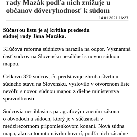
rady Mazák podľa nich znižuje u
občanov dôveryhodnosť k súdom
14.01.2021 16:27
Súčasťou listu je aj kritika predsedu
súdnej rady Jána Mazáka.
Kľúčová reforma súdnictva narazila na odpor. Významná
časť sudcov na Slovensku nesúhlasí s novou súdnou
mapou.
Celkovo 320 sudcov, čo predstavuje zhruba štvrtinu
súdneho stavu na Slovensku, vyslovilo v otvorenom liste
nevôľu s novou súdnou mapou z dielne ministerstva
spravodlivosti.
Sudcovia nesúhlasia s paragrafovým znením zákona
o obvodoch a súdoch, ktorý je v súčasnosti v
medzirezortnom pripomienkovom konaní. Nová súdna
mapa, ako sa tomuto návrhu hovorí, podľa nich zásadne