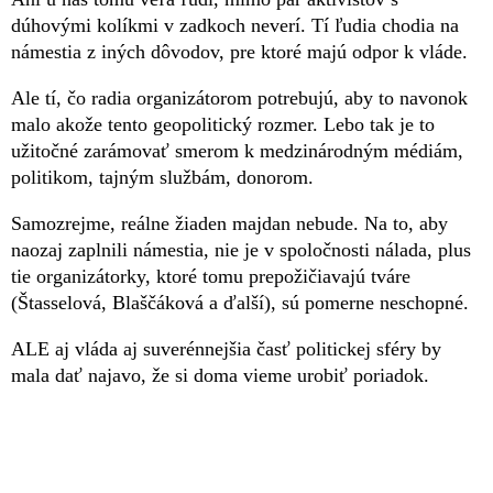
dúhovými kolíkmi v zadkoch neverí. Tí ľudia chodia na
námestia z iných dôvodov, pre ktoré majú odpor k vláde.
Ale tí, čo radia organizátorom potrebujú, aby to navonok
malo akože tento geopolitický rozmer. Lebo tak je to
užitočné zarámovať smerom k medzinárodným médiám,
politikom, tajným službám, donorom.
Samozrejme, reálne žiaden majdan nebude. Na to, aby
naozaj zaplnili námestia, nie je v spoločnosti nálada, plus
tie organizátorky, ktoré tomu prepožičiavajú tváre
(Štasselová, Blaščáková a ďalší), sú pomerne neschopné.
ALE aj vláda aj suverénnejšia časť politickej sféry by
mala dať najavo, že si doma vieme urobiť poriadok.