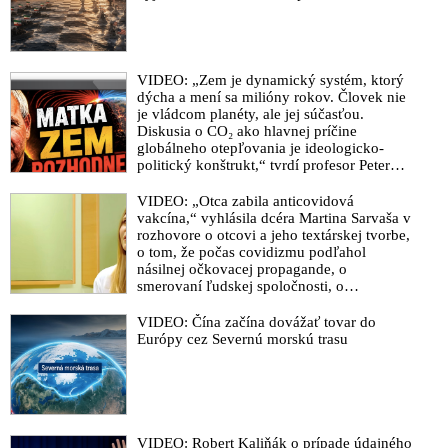
vlády debatovať neverejne
VIDEO: „Zem je dynamický systém, ktorý
dýcha a mení sa milióny rokov. Človek nie
je vládcom planéty, ale jej súčasťou.
Diskusia o CO₂ ako hlavnej príčine
globálneho otepľovania je ideologicko-
politický konštrukt,“ tvrdí profesor Peter
Staněk v rozhovore o „terraformácii“
povrchu planéty a o tom, že súčasné
VIDEO: „Otca zabila anticovidová
extrémne počasie a sprevádzajúce
vakcína,“ vyhlásila dcéra Martina Sarvaša v
klimatické javy, katastrofy a prírodné
rozhovore o otcovi a jeho textárskej tvorbe,
zmeny na Zemi sú súčasťou galaktického
o tom, že počas covidizmu podľahol
cyklu a širšej planetárnej a geologickej
násilnej očkovacej propagande, o
transformácie
smerovaní ľudskej spoločnosti, o
neoddeliteľnosti materiálneho a
duchovného sveta, ale aj o tom, ako Maťo
VIDEO: Čína začína dovážať tovar do
Ďurinda začal svoje politické názory
Európy cez Severnú morskú trasu
prezentovať na koncertoch Tublatanky
VIDEO: Robert Kaliňák o prípade údajného