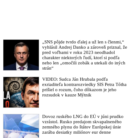
„SNS pôjde tvrdo ďalej a už len s členmi,“
vyhlásil Andrej Danko a zároveň priznal, že
pred voľbami v roku 2023 neodhadol
charakter niektorých ľudí, ktorí si podľa
neho len „omočili zobák a utekali do iných
strán“
VIDEO: Sudca Ján Hrubala podľa
exriaditeľa kontrarozviedky SIS Petra Tótha
prišiel o rozum, čoho dôkazom je jeho
rozsudok v kauze Mýtnik
Dovoz ruského LNG do EÚ v júni prudko
vzrástol. Rusko predajom skvapalneného
zemného plynu do štátov Európskej únie
zarába desiatky miliónov eur denne