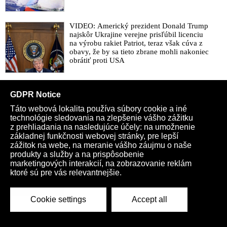
VIDEO: Americký prezident Donald Trump
najskôr Ukrajine verejne prisľúbil licenciu
na výrobu rakiet Patriot, teraz však cúva z
obavy, že by sa tieto zbrane mohli nakoniec
obrátiť proti USA
VIDEO: Péter Magyar šaškuje v čase
energetickej krízy v Maďarsku videami na
sociálnych sieťach a šíri chaos
Irán nepustí lode cez Hormuzský prieliv,
kým USA nesplnia podmienky a neuhradia
vojnové škody. Donald Trump je pripravený
eskalovať ekonomický tlak na Teherán
namiesto vojenskej ofenzívy
VIDEO: Mimoriadne nízka hladina Dunaja odhalila nielen zvyšky
mamuta z doby ľadovej, ale aj 1700 rokov starý most, ktorý patril