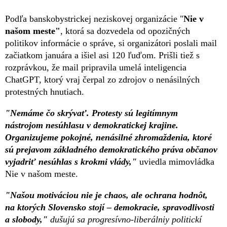
Podľa banskobystrickej neziskovej organizácie "
Nie v
našom meste"
, ktorá sa dozvedela od opozičných
politikov informácie o správe, si organizátori poslali mail
začiatkom januára a išiel asi 120 ľuďom. Prišli tiež s
rozprávkou, že mail pripravila umelá inteligencia
ChatGPT, ktorý vraj čerpal zo zdrojov o nenásilných
protestných hnutiach.
"Nemáme čo skrývať. Protesty sú legitímnym
nástrojom nesúhlasu v demokratickej krajine.
Organizujeme pokojné, nenásilné zhromaždenia, ktoré
sú prejavom základného demokratického práva občanov
vyjadriť nesúhlas s krokmi vlády,"
uviedla mimovládka
Nie v našom meste.
"Našou motiváciou nie je chaos, ale ochrana hodnôt,
na ktorých Slovensko stojí – demokracie, spravodlivosti
a slobody,"
dušujú sa progresívno-liberálniy politickí