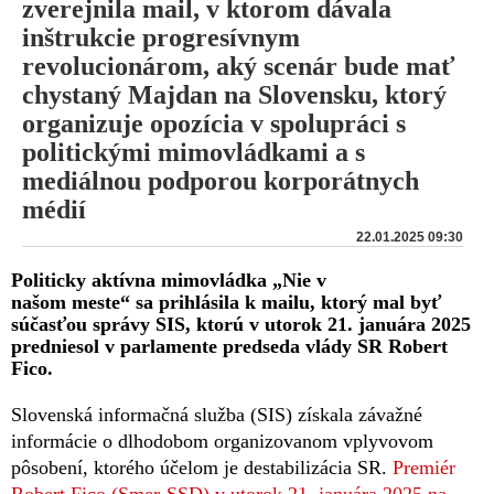
zverejnila mail, v ktorom dávala
inštrukcie progresívnym
revolucionárom, aký scenár bude mať
chystaný Majdan na Slovensku, ktorý
organizuje opozícia v spolupráci s
politickými mimovládkami a s
mediálnou podporou korporátnych
médií
22.01.2025 09:30
Politicky aktívna mimovládka „Nie v
našom meste“ sa prihlásila k mailu, ktorý mal byť
súčasťou správy SIS, ktorú v utorok 21. januára 2025
predniesol v parlamente predseda vlády SR Robert
Fico.
Slovenská informačná služba (SIS) získala závažné
informácie o dlhodobom organizovanom vplyvovom
pôsobení, ktorého účelom je destabilizácia SR.
Premiér
Robert Fico (Smer-SSD) v utorok 21. januára 2025 na