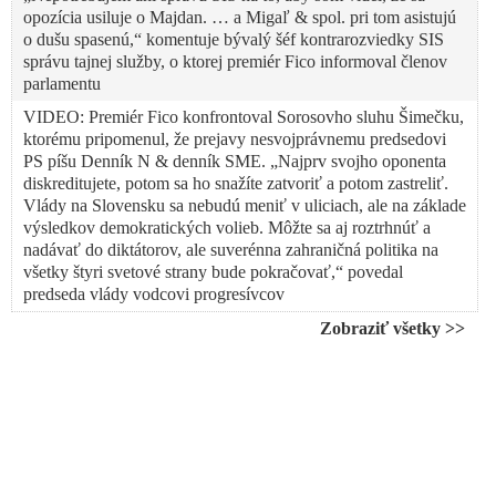
opozícia usiluje o Majdan. … a Migaľ & spol. pri tom asistujú
o dušu spasenú,“ komentuje bývalý šéf kontrarozviedky SIS
správu tajnej služby, o ktorej premiér Fico informoval členov
parlamentu
VIDEO: Premiér Fico konfrontoval Sorosovho sluhu Šimečku,
ktorému pripomenul, že prejavy nesvojprávnemu predsedovi
PS píšu Denník N & denník SME. „Najprv svojho oponenta
diskreditujete, potom sa ho snažíte zatvoriť a potom zastreliť.
Vlády na Slovensku sa nebudú meniť v uliciach, ale na základe
výsledkov demokratických volieb. Môžte sa aj roztrhnúť a
nadávať do diktátorov, ale suverénna zahraničná politika na
všetky štyri svetové strany bude pokračovať,“ povedal
predseda vlády vodcovi progresívcov
VIDEO: „Opozícii doslova zmrzol úsmev na tvári, keď sa
Zobraziť všetky >>
dozvedeli informácie pochádzajúce z informačno-technických
prostriedkov SIS. Veľká časť národa, ktorá ešte stále verí vašim
klamstvám a klamstvám médií, by sa po zverejnení týchto
informácií zobudila. Strieľanie v uliciach. Až tam ste to
hecovaním ľudí dotiahli,“ vyhlásil Tibor Gašpar o správe tajnej
služby o organizovanom úsilí destabilizovať štát cez masové
protesty, ktorú v parlamente predniesol premiér Robert Fico.