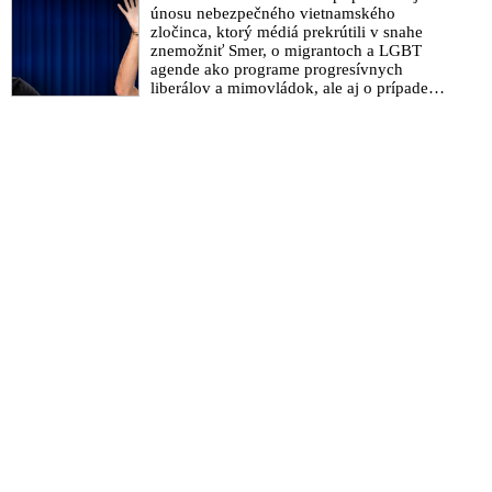
únosu nebezpečného vietnamského
zločinca, ktorý médiá prekrútili v snahe
znemožniť Smer, o migrantoch a LGBT
agende ako programe progresívnych
liberálov a mimovládok, ale aj o prípade
Daniela Bombica, ktorého súdia za vlastný
názor