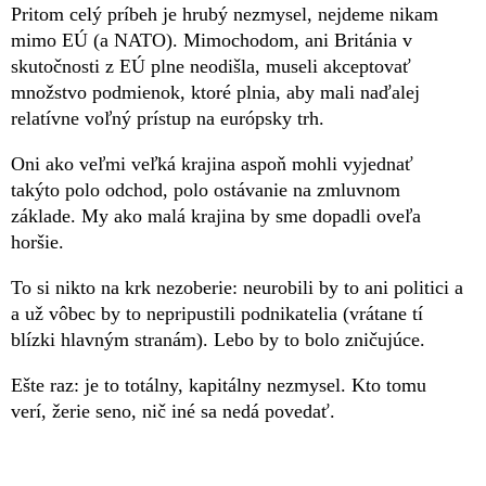
Pritom celý príbeh je hrubý nezmysel, nejdeme nikam
mimo EÚ (a NATO). Mimochodom, ani Británia v
skutočnosti z EÚ plne neodišla, museli akceptovať
množstvo podmienok, ktoré plnia, aby mali naďalej
relatívne voľný prístup na európsky trh.
Oni ako veľmi veľká krajina aspoň mohli vyjednať
takýto polo odchod, polo ostávanie na zmluvnom
základe. My ako malá krajina by sme dopadli oveľa
horšie.
To si nikto na krk nezoberie: neurobili by to ani politici a
a už vôbec by to nepripustili podnikatelia (vrátane tí
blízki hlavným stranám). Lebo by to bolo zničujúce.
Ešte raz: je to totálny, kapitálny nezmysel. Kto tomu
verí, žerie seno, nič iné sa nedá povedať.