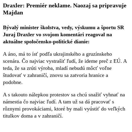
Draxler: Premiér neklame. Naozaj sa pripravuje
Majdan
Bývalý minister školstva, vedy, výskumu a športu SR
Juraj Draxler vo svojom komentári reagoval na
aktuálne spoločensko-politické dianie:
A áno, má to ísť podľa ukrajinského a gruzínskeho
scenára. Čo najviac vystrašiť ľudí, že ideme preč z EÚ. A
teda, že sa zrúti výroba, mladí nebudú môcť voľne
študovať v zahraničí, znovu sa zatvoria hranice a
podobne.
A s takouto nálepkou protestov sa chcú snažiť vyhnať na
námestia čo najviac ľudí. A tam už sa dá pracovať s
rôznymi provokáciami, ktoré by mali vyústiť do veľkých
titulkov doma a v zahraničí.