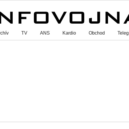
chív
TV
ANS
Kardio
Obchod
Tele