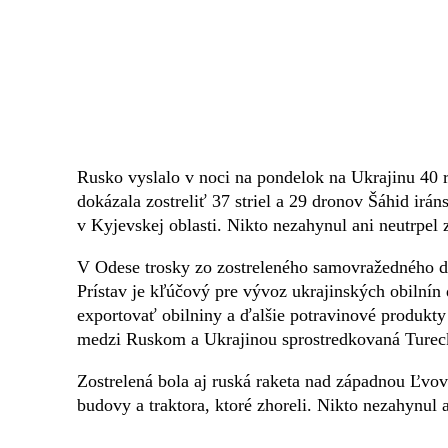
Rusko vyslalo v noci na pondelok na Ukrajinu 40 ri
dokázala zostreliť 37 striel a 29 dronov Šáhid irán
v Kyjevskej oblasti. Nikto nezahynul ani neutrpel 
V Odese trosky zo zostreleného samovražedného dro
Prístav je kľúčový pre vývoz ukrajinských obilnín 
exportovať obilniny a ďalšie potravinové produkty 
medzi Ruskom a Ukrajinou sprostredkovaná Ture
Zostrelená bola aj ruská raketa nad západnou Ľvov
budovy a traktora, ktoré zhoreli. Nikto nezahynul 