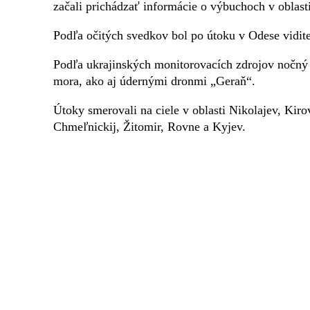
začali prichádzať informácie o výbuchoch v oblast
Podľa očitých svedkov bol po útoku v Odese viditeľ
Podľa ukrajinských monitorovacích zdrojov nočný
mora, ako aj údernými dronmi „Geraň“.
Útoky smerovali na ciele v oblasti Nikolajev, Kir
Chmeľnickij, Žitomir, Rovne a Kyjev.