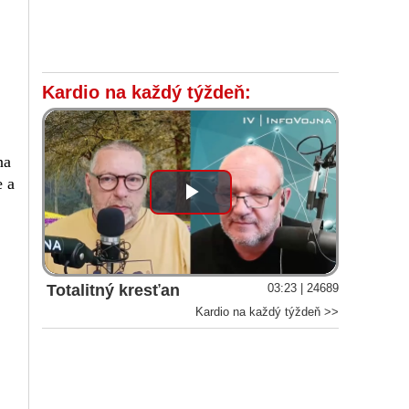
Kardio na každý týždeň:
na
e a
Play
Video
Totalitný kresťan
03:23 | 24689
Kardio na každý týždeň >>