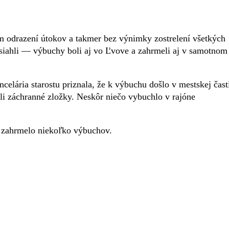
m odrazení útokov a takmer bez výnimky zostrelení všetkých
 zasiahli — výbuchy boli aj vo Ľvove a zahrmeli aj v samotnom
celária starostu priznala, že k výbuchu došlo v mestskej čast
li záchranné zložky. Neskôr niečo vybuchlo v rajóne
 zahrmelo niekoľko výbuchov.