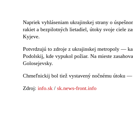
Napriek vyhláseniam ukrajinskej strany o úspešno
rakiet a bezpilotných lietadiel, útoky svoje ciele
Kyjeve.
Potvrdzujú to zdroje z ukrajinskej metropoly — kan
Podolskij, kde vypukol požiar. Na mieste zasahova
Golosejevsky.
Chmeľnickij bol tiež vystavený nočnému útoku —
Zdroj:
info.sk
/
sk.news-front.info