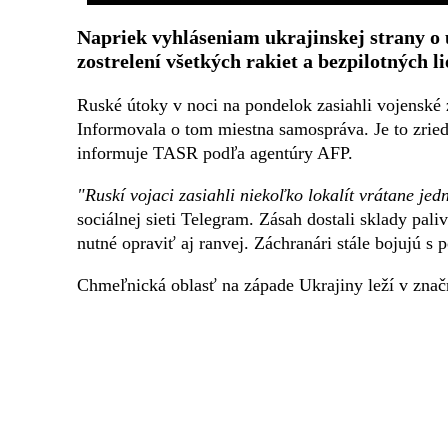
Napriek vyhláseniam ukrajinskej strany o
zostrelení všetkých rakiet a bezpilotných lie
Ruské útoky v noci na pondelok zasiahli vojenské 
Informovala o tom miestna samospráva. Je to zried
informuje TASR podľa agentúry AFP.
"Ruskí vojaci zasiahli niekoľko lokalít vrátane jed
sociálnej sieti Telegram. Zásah dostali sklady paliv
nutné opraviť aj ranvej. Záchranári stále bojujú s
Chmeľnická oblasť na západe Ukrajiny leží v značne