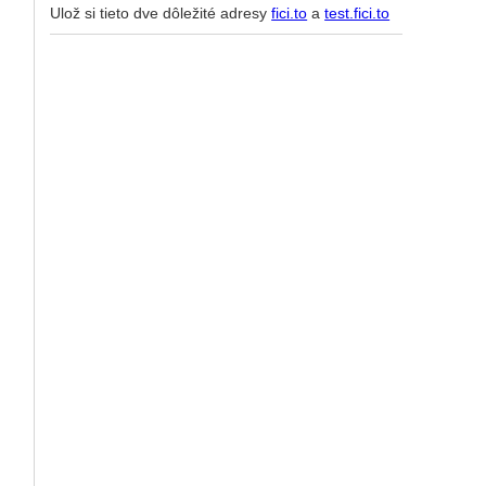
Ulož si tieto dve dôležité adresy
fici.to
a
test.fici.to