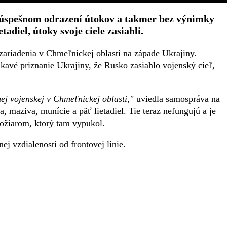
 úspešnom odrazení útokov a takmer bez výnimky
tadiel, útoky svoje ciele zasiahli.
zariadenia v Chmeľnickej oblasti na západe Ukrajiny.
kavé priznanie Ukrajiny, že Rusko zasiahlo vojenský cieľ,
nej vojenskej v Chmeľnickej oblasti,"
uviedla samospráva na
a, maziva, munície a päť lietadiel. Tie teraz nefungujú a je
 požiarom, ktorý tam vypukol.
j vzdialenosti od frontovej línie.