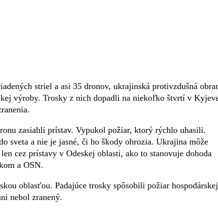
adených striel a asi 35 dronov, ukrajinská protivzdušná obra
skej výroby. Trosky z nich dopadli na niekoľko štvrtí v Kyjev
zranenia.
nu zasiahli prístav. Vypukol požiar, ktorý rýchlo uhasili.
do sveta a nie je jasné, či ho škody ohrozia. Ukrajina môže
len cez prístavy v Odeskej oblasti, ako to stanovuje dohoda
ckom a OSN.
skou oblasťou. Padajúce trosky spôsobili požiar hospodárskej
ani nebol zranený.