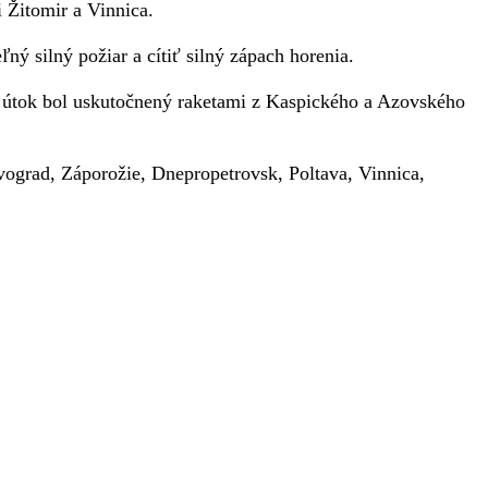
i Žitomir a Vinnica.
ný silný požiar a cítiť silný zápach horenia.
 útok bol uskutočnený raketami z Kaspického a Azovského
ovograd, Záporožie, Dnepropetrovsk, Poltava, Vinnica,