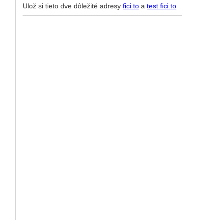
Ulož si tieto dve dôležité adresy
fici.to
a
test.fici.to