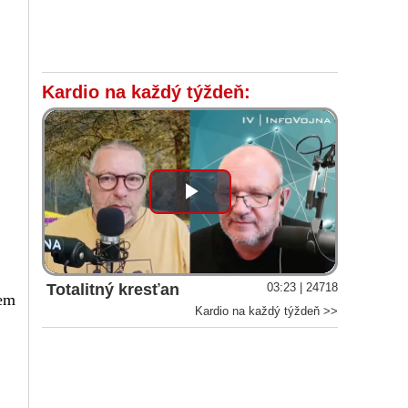
Kardio na každý týždeň:
Play
Video
Totalitný kresťan
03:23 | 24718
jem
Kardio na každý týždeň >>