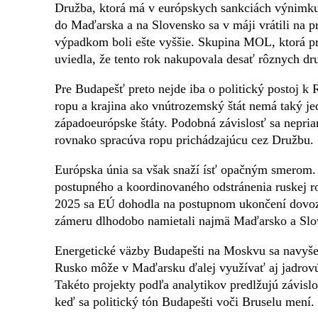
Družba, ktorá má v európskych sankciách výnimku.
do Maďarska a na Slovensko sa v máji vrátili na p
výpadkom boli ešte vyššie. Skupina MOL, ktorá pr
uviedla, že tento rok nakupovala desať rôznych dr
Pre Budapešť preto nejde iba o politický postoj k 
ropu a krajina ako vnútrozemský štát nemá taký 
západoeurópske štáty. Podobná závislosť sa nepri
rovnako spracúva ropu prichádzajúcu cez Družbu.
Európska únia sa však snaží ísť opačným smerom
postupného a koordinovaného odstránenia ruskej r
2025 sa EÚ dohodla na postupnom ukončení dovozu
zámeru dlhodobo namietali najmä Maďarsko a Slo
Energetické väzby Budapešti na Moskvu sa navyše
Rusko môže v Maďarsku ďalej využívať aj jadrovú
Takéto projekty podľa analytikov predlžujú závislos
keď sa politický tón Budapešti voči Bruselu mení.