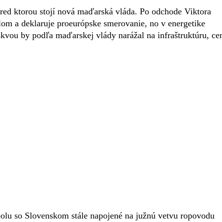
pred ktorou stojí nová maďarská vláda. Po odchode Viktora
om a deklaruje proeurópske smerovanie, no v energetike
kvou by podľa maďarskej vlády narážal na infraštruktúru, ce
spolu so Slovenskom stále napojené na južnú vetvu ropovodu