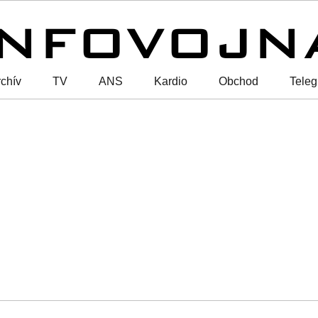
chív
TV
ANS
Kardio
Obchod
Tele