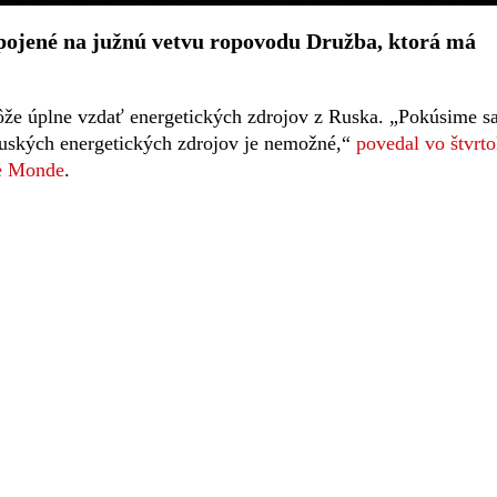
pojené na južnú vetvu ropovodu Družba, ktorá má
že úplne vzdať energetických zdrojov z Ruska. „Pokúsime s
 ruských energetických zdrojov je nemožné,“
povedal vo štvrt
Le Monde
.