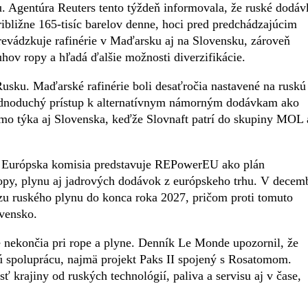
 Agentúra Reuters tento týždeň informovala, že ruské dodáv
ribližne 165-tisíc barelov denne, hoci pred predchádzajúcim
evádzkuje rafinérie v Maďarsku aj na Slovensku, zároveň
uhov ropy a hľadá ďalšie možnosti diverzifikácie.
Rusku. Maďarské rafinérie boli desaťročia nastavené na ruskú
jednoduchý prístup k alternatívnym námorným dodávkam ako
amo týka aj Slovenska, keďže Slovnaft patrí do skupiny MOL 
. Európska komisia predstavuje REPowerEU ako plán
opy, plynu aj jadrových dodávok z európskeho trhu. V decem
 ruského plynu do konca roka 2027, pričom proti tomuto
vensko.
 nekončia pri rope a plyne. Denník Le Monde upozornil, že
 spoluprácu, najmä projekt Paks II spojený s Rosatomom.
ť krajiny od ruských technológií, paliva a servisu aj v čase,