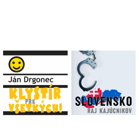
očkování AstraZenecou
Útvar slovenského ministerstva financií začína povzbudzovať
nenávisť voči nezaočkovaným občanom: Budú zdravotným
rizikom a zodpovední za vysoké ekonomické náklady
VIDEO: Vakcína proti koronavírusu je veľká neznáma a
nevieme, čo sa s človekom v priebehu mesiacov udeje, tvrdí
MUDr. Lakota
Vulgárny admin stránky polície sa hrá na majiteľa pravdy a
odborníka na vakcíny. Ibrahima Maigu za jeho názor nazval
úbožiakom a jeho antivaxerské statusy za primitívne
VIDEO: Covid vakcíny a srozumitelné shrnutí faktů
VIDEO: Bývalý viceprezident Pfizeru o nebezpečí genových
vakcín proti covidu & účelu covid krize
Očkovanie zachraňuje životy, tvrdí žena, ktorá po vakcíne od
Pfizeru dostala tažký alergický šok a bojovala o život
Moderátor Julo Viršík si chcel očkovaním AstraZenecou zaistiť
cestu von z pandémie a k slobode. Dostal svoju dávku a
zlyhalo mu srdce