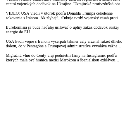
centrá vojenských dodávok na Ukrajine. Ukrajinská protivzdušná obrana
mladej mamičky z Nitry po druhej dávke očkovania: „Vakcína
nedokázala počas ničivého nočného útoku na Kyjev a jeho okolie
ju nezabila, pretože tá nepredstavuje riziko. Tí, čo umreli, by
zachytiť ani jednu ruskú raketu
VIDEO: USA viedli v utorok podľa Donalda Trumpa celodenné
umreli aj tak!“
rokovania s Iránom. Ak zlyhajú, sľubuje tvrdý vojenský zásah proti
Teheránu
VIDEO: Dr. Peter McCullough – Rizika covid vakcín & Proč
Eurokomisia sa bude naďalej usilovať o úplný zákaz dodávok ruskej
by se očkování mělo zastavit
energie do EÚ
Po vakcíne Pfizer zomrela mladá úradníčka nitrianskej radnice
USA kvôli vojne s Iránom vyčerpali takmer celý arzenál rakiet dlhého
doletu, čo v Pentagóne a Trumpovej administratíve vyvoláva vážne
JUDr. Weis: Vakcíny proti Covid-19 sú experimentálnou
obavy o bojaschopnosť americkej armády v prípade vypuknutia
génovou terapiou. Testovanie ľudí spadá pod Norimberský
konfliktu s Čínou alebo Ruskom
Migračnú vlnu do Ceuty vraj podnietili fámy na Instagrame, podľa
etický kódex a dáva právny základ pre stíhanie za zločiny proti
ktorých mala byť hranica medzi Marokom a španielskou exklávou
otvorená
ľudskosti a vojnové zločiny
VIDEO: Robert Fico o očkovaní a jeho následkoch:
Experiment na ľuďoch a biznis farmaceutických firiem
Černý měsíc Univerzity Karlovy. Škola hlásí třetí úmrtí, zemřel
oblíbený pedagog Thöndel
VIDEO: Aerolinky ve Španělsku a Rusku doporučují
očkovaným proti covidu nelétat z důvodu rizika vzniku
krevních sraženin
VIDEO: Aerolinky ve Španělsku a Rusku doporučují
očkovaným proti covidu nelétat z důvodu rizika vzniku