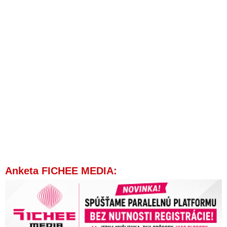
EMA nevylučuje súvislosť medzi očkovaním AstraZenecou a
fatálnych prípadov so zrážaním krvi
Dánsky zdravotník zomrel po očkovaní AstraZenecou
Vakcína je sloboda, pochybnosti o nej sa však slobodne šíriť
nemôžu: RTVS za reportáž o úmrtí ženy po očkovaní
AstraZenecou potrestala redaktorky
Európska lieková agentúra po zdravotných problémoch a
úmrtiach ľudí označila vakcínu AstraZeneca za bezpečnú a
účinnú
V Nemecku chcú kvôli nespoľahlivej vakcíne AstraZeneca
očkovať Sputnikom: Premiéri troch spolkových krajín žiadajú
schválenie ruskej vakcíny
Vo vakcíne AstraZeneca tiká časovaná bomba
Anketa FICHEE MEDIA:
VIDEO: Otevřená výzva k WHO, odborníkům a celému světu
k zastavení očkování proti Covidu-19
Vakcínu AstraZeneca posúdi výbor Európskej liekovej
agentúry na mimoriadnom zasadaní
Prípady krvných zrazenín: Dánka, ktorá zomrela po očkovaní