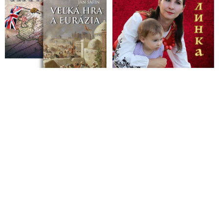
MUDr. Lipták: Smrtnosť po podaní vakcíny proti Covid-19 vo
vekovej kategórii 12-30 rokov je 3,5-krát vyššia, ako je v tejto
vekovej kategórii smrtnosť na následky kovidu
Po úmrtí 18leté dívky omezí Itálie očkování vakcínou
AstraZeneca
Infekce srdečního svalu může souviset s očkováním proti
koronaviru, zjistila studie z Izraele
Vo francúzskom Toulouse evidujú nárast správ o nežiadúcich
reakciách na vakcíny proti covidu
VIDEO: Nie je dôvod pristupovať k zaočkovaným odlišne ako
k nezaočkovaným. Neexistuje jednoznačný dôkaz, že
nezaočkovaný nešíri covid, tvrdí JUDr. Pirošíková
Prof. MUDr. Hrušovský spochybnil závery patológa
Palkoviča, ktorý vylúčil súvis medzi očkovaním a smrťou Jula
Viršíka: „Ak v srdcovej tepne vznikla zrazenina, nastal
infarkt!“
VIDEO: Podivné reakce po očkování proti covidu
Oblíbená moderátorka BBC zemřela s krevními sraženinami po