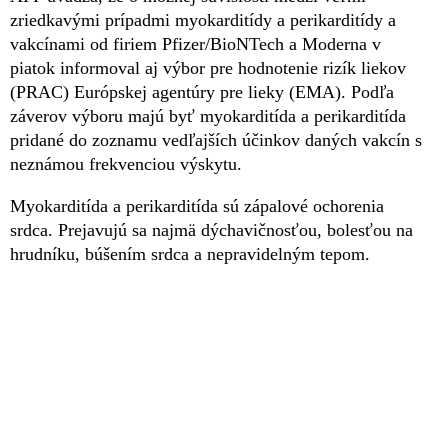
zriedkavými prípadmi myokarditídy a perikarditídy a
vakcínami od firiem Pfizer/BioNTech a Moderna v
piatok informoval aj výbor pre hodnotenie rizík liekov
(PRAC) Európskej agentúry pre lieky (EMA). Podľa
záverov výboru majú byť myokarditída a perikarditída
pridané do zoznamu vedľajších účinkov daných vakcín s
neznámou frekvenciou výskytu.
Myokarditída a perikarditída sú zápalové ochorenia
srdca. Prejavujú sa najmä dýchavičnosťou, bolesťou na
hrudníku, búšením srdca a nepravidelným tepom.