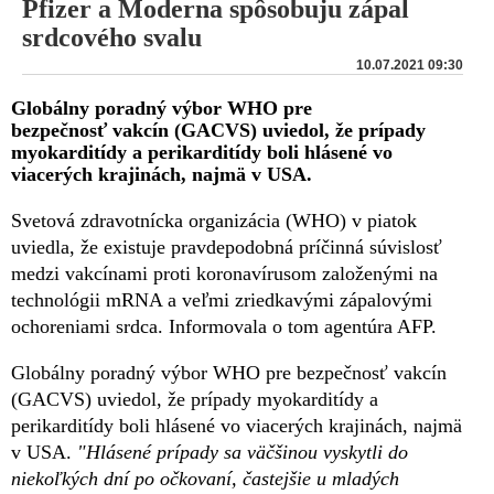
Pfizer a Moderna spôsobuju zápal
srdcového svalu
10.07.2021 09:30
Globálny poradný výbor WHO pre
bezpečnosť vakcín (GACVS) uviedol, že prípady
myokarditídy a perikarditídy boli hlásené vo
viacerých krajinách, najmä v USA.
Svetová zdravotnícka organizácia (WHO) v piatok
uviedla, že existuje pravdepodobná príčinná súvislosť
medzi vakcínami proti koronavírusom založenými na
technológii mRNA a veľmi zriedkavými zápalovými
ochoreniami srdca. Informovala o tom agentúra AFP.
Globálny poradný výbor WHO pre bezpečnosť vakcín
(GACVS) uviedol, že prípady myokarditídy a
perikarditídy boli hlásené vo viacerých krajinách, najmä
v USA.
"Hlásené prípady sa väčšinou vyskytli do
niekoľkých dní po očkovaní, častejšie u mladých