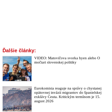
ochrana je len drahá fikcia, vyhlásil Mesík a zverejnil zoznam
účinných liekov proti Covidu
Medzinárodná štúdia: Covid mutácia epsilon je odolná voči
očkovaniu proti koronavírusu
Profesor MUDr. Hrušovský: „Rodí sa tu nový totalitný režim a
dôstojnosť človeka sa ocitá na dlažbe!“
Denník SME: Neočkovaní nie sú ľudia, ale dobytok s teľacím
IQ. Mali by kvičať ako svine na bitúnku
Ďalšie články:
Kolíková vyzýva sudcov a zamestnancov ministerstva
VIDEO: Matovičova svorka hyen alebo O
spravodlivosti robiť propagandu očkovaniu
močiari slovenskej politiky
VIDEO: Dr. Bukovský zdôrazňuje dobrovoľnosť očkovania a
pripomína odporúčanie Rady Európy informovať verejnosť o
nežiadúcich účinkoch
VIDEO: Baránek o očkovacom apartheide: „Vakcinátori
používajú argumentáciu nacistov. Nikto vás nemôže nútiť
Eurokomisia reaguje na správy o chystanej
opätovnej invázii migrantov do španielskej
očkovať sa experimentálnymi vakcínami. Naštudujte si
exklávy Ceuta. Kritickým termínom je 15.
Norimberský kódex!“
august 2026
VIDEO: Ako reagovať na ľudí, čo budú od vás požadovať
potvrdenie o očkovaní