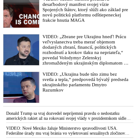
Svobodné se obula do vlády kvůli očkování dětí
desaťbodový manifest svojej vízie
VIDEO: MUDr. Lakota: Vakcíny proti Covid-19 sú väčšie
Spojených štátov, ktorý slúži ako základ pre
novú politickú platformu odštiepeneckej
riziko ako samotný vírus. Stali sme sa obeťami nenažraných
frakcie hnutia MAGA
farmaceutických firiem
VIDEO: Nútenie ľudí pichať si experimentálnu tekutinu do
VIDEO: „Zbrane pre Ukrajinu hneď! Prácu
tela je čistý fašizmus. Kam sme sa to v tom zverstve a
veľvyslanectva treba merať objemom
vakcinačnom ošiali dostali? Zodpovední si pre porušovanie
dodaných zbraní, financií, politických
Norimberského kódexu ponesú následky
rozhodnutí a krokov tlaku na nepriateľa,“
povedal Volodymyr Zelenskyj
VIDEO: Fínsky poslanec: Covid vakcína je maskovaný toxín a
zhromaždeným ukrajinským diplomatom v
experiment na ľuďoch porušujúci Norimberský kódex. Koľko
Kyjeve. Donald Trump mu potom odkázal,
ľudí bude musieť zomrieť, aby sa ich zabíjanie zastavilo?
že USA Ukrajine nedodajú protiraketové
VIDEO: „Ukrajina bude túto zimu bez
systémy Patriot
svetla a tepla,“ predpovedá bývalý predseda
VIDEO: Odborníci: Neočkujme děti, nejsou ohrožené
ukrajinského parlamentu Dmytro
covidem. Pravděpodobnější je, že se utopí
Razumkov
Prečo pozorujeme krvné zrazeniny u pacientov: chorých na
COVID-19(84) alebo na očkovanie proti nemu
VIDEO: MUDr. Andrej Janco: Očkovať sa nedám! Toto nie je
Donald Trump sa vraj dozvedel nepríjemnú pravdu o nedostatku
vakcinácia, ale skôr génová terapia
amerických rakiet až na rokovaní svojej vlády v prezidentskom sídle
Camp David v Marylande, a preto musel odložiť plánované útoky na
VIDEO: Dajte preč paprče od našich detí a nerobte z nich
Irán. Prezident USA sa pre to údajne pohádal so šéfom Pentagónu, lebo
VIDEO: Nové Mexiko žaluje Ministerstvo spravodlivosti USA.
bol presvedčený o opaku
Federálne úrady mu vraj bránia vo vyšetrovaní sexuálnych zločinov
pokusných králikov! odkazuje Blaha prezidentke Čaputovej,
organizátora pedofilnej siete Jeffreyho Epsteina. Ten mal nariadiť, aby