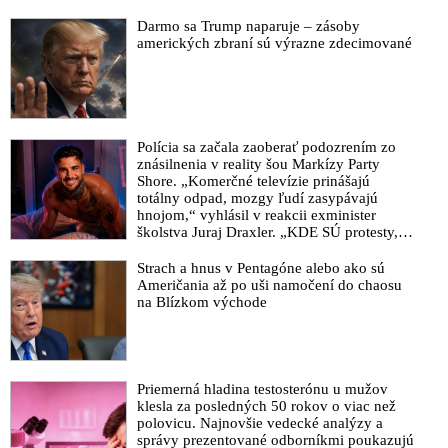
VIDEO: George Carlin o strachu z baktérií, mediálnej hystérii
Darmo sa Trump naparuje – zásoby
amerických zbraní sú výrazne zdecimované
ohľadne nákazy a dnešnej spoločnosti
Účinnost vakcíny proti deltě s vyšším věkem klesá, ukazují
data z Británie
VIDEO: Dvě svědectví rodin o nepříznivých reakcích po covid
injekci
Polícia sa začala zaoberať podozrením zo
znásilnenia v reality šou Markízy Party
VIDEO: Krčméry ako konšpirátor o delta variante v Británii:
Shore. „Komerčné televízie prinášajú
„Polovica tých, čo zomreli, boli zaočkovaní!“
totálny odpad, mozgy ľudí zasypávajú
hnojom,“ vyhlásil v reakcii exminister
VIDEO: Simpsonovci a predpoveď lacnej a primitívnej
školstva Juraj Draxler. „KDE SÚ protesty,
vakcinačnej propagandy zameranej na očkovanie detí
výkriky či štrajky novinárov a mediálnych
pracovníkov?“ spýtal sa
Strach a hnus v Pentagóne alebo ako sú
Vo Veľkej Británii viac ako polovicu úmrtí spôsobených Delta
Američania až po uši namočení do chaosu
variantom koronavírusu predstavujú zaočkovaní ľudia
na Blízkom východe
VIDEO: Lékaři o covid očkování: „Lidé nechápou, že jsme ve
válce!“
Baránek: Toto už hraničí so spiknutím. Štát bezprecedentne
Priemerná hladina testosterónu u mužov
skorumpoval médiá, ktoré teraz prinášajú jednostranné
klesla za posledných 50 rokov o viac než
informácie o očkovaní proti Covid-19
polovicu. Najnovšie vedecké analýzy a
správy prezentované odborníkmi poukazujú
Analytik Mesík: „Svedkovia Pfizerovi“ vo vládach aj