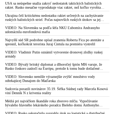
Hegerovej vláde a ďalším očkovacím fanatikom
dve dievčatá zo zahraničia, ktoré boli uškrtené počas drsného
USA sa neúspešne snažia zakryť nedostatok taktických balistických
fetišistického sexu, pochovali v blízkosti jeho ranča v tomto americkom
rakiet. Rusko mesačne vyprodukuje viac rakiet, než koľko vyrobia
120 rakúskych lekárov sa postavilo proti očkovaniu detí proti
štáte
všetci producenti systémov Patriot dohromady
COVIDu
Ukrajina čelí kritickému nedostatku rakiet určených na zachytávanie
ruských balistických striel. Počas najnovších ruských útokov sa jej
MUDr. Ján Lakota o veľkom probléme v podobe RNA
nepodarilo zostreliť ani jednu. Volodymyr Zelenskyj sa v zúfalstve snaží
prepisovania do DNA človeka: Očkovanie ľudí mRNA
prostredníctvom NATO zabezpečiť ich dodávky
VIDEO: Na Slovensku sa podľa šéfa NKÚ Ľubomíra Andrassyho
vakcínami proti SARS-COV-19 je potrebné okamžite zastaviť!
udomácnila eurofondová mafia
VIDEO: Covid očkování: Zločin proti lidskosti, který porušuje
Najvyšší súd SR podrobne opísal zranenia Roberta Fica po atentáte a
Norimberský kodex
spresnil, koľkokrát terorista Juraj Cintula na premiéra vystrelil
Smrtiace vakcíny pokračujú v zabíjaní Slovákov: ŠÚKL
VIDEO: Vladimir Putin oznámil vytvorenie dronovej zložky ruskej
armády
potvrdila ďalšie úmrtie po očkovaní
VIDEO: Fico vyzval okamžite zastaviť očkovanie detí.
VIDEO: Bývalý britský diplomat a dlhoročný špión MI6 varuje, že
Rusko čoskoro zaútočí na Európu, pretože k tomu bude dotlačené
Čaputovú, členov Hegerovej vlády, poslancov vládnej koalície
rovnako, ako bolo dotlačené k invázii na Ukrajinu v roku 2022.
a médiá označil za agentov farmaceutických firiem
Zelenskyj medzitým v Kyjeve naliehal na zhromaždených diplomatov,
VIDEO: Slovensko nemôže výraznejšie zvýšiť množstvo vody
aby vo svete zháňali energie pre Ukrajinu na zimu. Putin vraj bude
odtekajúcej Dunajom do Maďarska
VIDEO: Dr. Bukovský o zastrašovacej kampani za očkovanie
mobilizovať a vojna sa do zimy pravdepodobne neskončí
detí alebo čo vie vedenie slovenských pediatrov a profesor
Sudcovia porazili novinárov 35:19. Šéfka Súdnej rady Marcela Kosová
pediatrie z Tufts University nie?
viní Denník N z krivenia reality
Vážení rodičia, toto si musíte prečítať. Ide o deti a
Médiá pri najväčšom škandále roka zborovo mlčia. Vypočúvanie
pokračovanie Vášho rodu. Myslite a myslite kriticky!
bývaleho hlavného lekárskeho poradcu Bieleho domu Anthonyho
Fauciho pred výborom amerického Senátu väčšina médií ignorovala
Lekár a infektológ Sabaka a jeho cynické vyjadrenie o smrti
VIDEO: Rusko uskutočnilo rozsiahly útok na logistické a distribučné