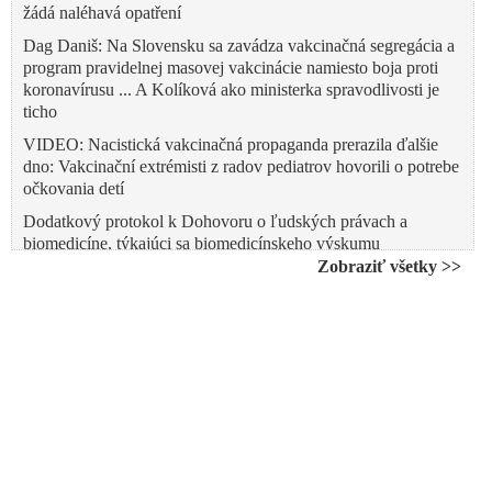
žádá naléhavá opatření
Dag Daniš: Na Slovensku sa zavádza vakcinačná segregácia a
program pravidelnej masovej vakcinácie namiesto boja proti
koronavírusu ... A Kolíková ako ministerka spravodlivosti je
ticho
VIDEO: Nacistická vakcinačná propaganda prerazila ďalšie
dno: Vakcinační extrémisti z radov pediatrov hovorili o potrebe
očkovania detí
Dodatkový protokol k Dohovoru o ľudských právach a
biomedicíne, týkajúci sa biomedicínskeho výskumu
Zobraziť všetky >>
VIDEO: Na Slovensku zaznamenali úmrtia a tisíce nežiadúcich
účinkov po očkovaní vakcínou proti koronavírusu
Na covid zemřel otec osmi dětí. Stalo se to v den, kdy dostal
druhou dávku očkování
Baránek: Vojenské spravodajstvo Izraela minimálne od januára
varuje, že masová očkovacia kampaň povedie k vzniku
kmeňov Covid-19 rezistentných na vakcíny!
Na jeseň alebo v zime nové mutácie prelomia efekt
experimentálnych vakcín a zaočkovaní zrazu zistia, že ich