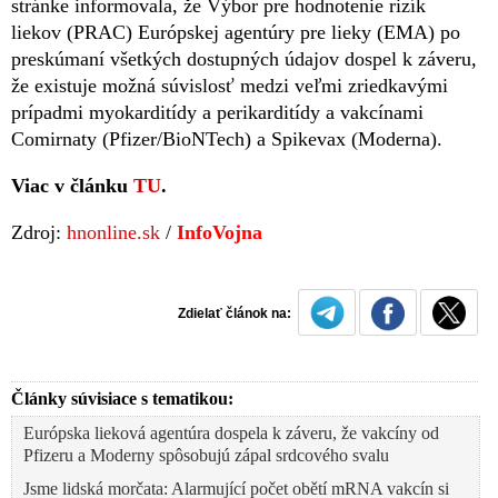
stránke informovala, že Výbor pre hodnotenie rizík
liekov (PRAC) Európskej agentúry pre lieky (EMA) po
preskúmaní všetkých dostupných údajov dospel k záveru,
že existuje možná súvislosť medzi veľmi zriedkavými
prípadmi myokarditídy a perikarditídy a vakcínami
Comirnaty (Pfizer/BioNTech) a Spikevax (Moderna).
Viac v článku
TU
.
Zdroj:
hnonline.sk
/
InfoVojna
Zdielať článok na:
Články súvisiace s tematikou:
Európska lieková agentúra dospela k záveru, že vakcíny od
Pfizeru a Moderny spôsobujú zápal srdcového svalu
Jsme lidská morčata: Alarmující počet obětí mRNA vakcín si