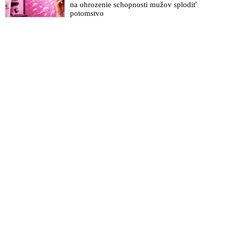
na ohrozenie schopnosti mužov splodiť
masmédiách chcú čo najviac ľudí dotlačiť k tomu, aby sa
potomstvo
nechali zaočkovať experimentálnymi vakcínami
MUDr. Lipták: Očkovanie stratilo zmysel, už je 75x
smrteľnejšie ako delta mutácia koronavírusu. Sú naši vedúci
predstavitelia v poriadku?
VIDEO: Rozhovor s hudebníkem Ericem Claptonem o jeho
negativní zkušenosti s očkováním
Lengvarského odborník Pavelka: Hra na dobrovoľnosť sa
skončila. Proti delte nám pomôže už len povinné očkovanie
Práve zaočkovaní nám „vyrábajú“ nové a veľmi nepríjemné
mutácie koronavírusu, reaguje vedec Štec na Čaputovej
vakcinačnú propagandu a strašenie delta variantou
Mengelové současnosti 2 – varianta Delta
VIDEO: Pravda o covid injekcích & Jaký je skutečný účel
očkovací kampaně
VIDEO: Čaputová ako maskot vakcinačnej propagandy
farmaceutických firiem straší ľudí treťou vlnou pandémie a
kvôli delta mutácii vyzýva na očkovanie