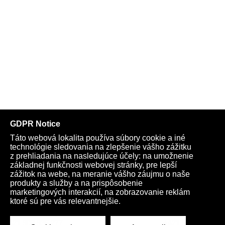
ochoreli vo Švédsku, v Nemecku, ale aj v Bratislave
Francúzsko, Dánsko a Nórsko nebudú očkovať vakcínou od
AstraZenecy ľudí nad 65 rokov
VIDEO: Balení vakcíny na COVID-19 od firmy AstraZeneca
Telegram
Youtube
Facebook
Archív
Obchod
TV
Kardio
Podporte nás
Všeobecné podmienky
Cookies
Ochrana osobných údajov
rano@infovojna.bz
+421 908 936 277
+421 950 661 116