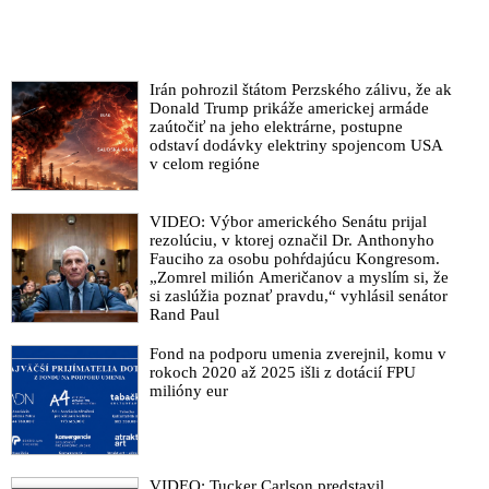
VIDEO: MUDr. Bukovský o očkovacej propagande rezortu
zdravotníctva: Ministerstvo podporuje dezinformácie, neistotu,
frustráciu a vzdor!
VIDEO: Covid očkování je globální časovaná bomba, říká
Irán pohrozil štátom Perzského zálivu, že ak
německý právník Reiner Fuellmich
Donald Trump prikáže americkej armáde
zaútočiť na jeho elektrárne, postupne
WHO začala couvat: Děti by prozatím neměly být očkovány!
odstaví dodávky elektriny spojencom USA
Budou se doporučením politici řídit, anebo budou dál trvat na
v celom regióne
očkování 12-letých a dokonce i mladších dětí?
VIDEO: Po očkování mi zemřela sestra. Příčiny uvedené v
VIDEO: Výbor amerického Senátu prijal
předběžné zprávě nedávají smysl, říka muž o smrtící vakcíně
rezolúciu, v ktorej označil Dr. Anthonyho
Fauciho za osobu pohŕdajúcu Kongresom.
proti koronaviru
„Zomrel milión Američanov a myslím si, že
Slovenskí odborníci vyzývajú na dôsledné dodržiavanie
si zaslúžia poznať pravdu,“ vyhlásil senátor
Rand Paul
ľudských práv v súvislosti s očkovaním: „Je neprípustné, aby
sa experimentálne vakcíny skúšali na deťoch!“
Fond na podporu umenia zverejnil, komu v
VIDEO: Z očkovania sa stal náboženský fenomén a
rokoch 2020 až 2025 išli z dotácií FPU
milióny eur
experiment na ľuďoch, na ktorom zarábajú ťažké miliardy
farmaceutické firmy, tvrdí analytik Mesík a zdôrazňuje
dôležitosť vitamínu D
VIDEO: Nesahejte na naše děti! Rakouská poslankyně za
VIDEO: Tucker Carlson predstavil