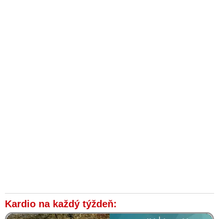
Čakaj a pristupuj maximálne zodpovedne k svojmu telu a
psychike ako len vieš, odporúča spisovateľ Baričák ľuďom
uvažujúcich o očkovaní
Mikasov úrad pripúšťa, že koronavírusom sa môže infikovať aj
zaočkovaná osoba
U ľudí zaočkovaných vakcínou proti koronavírusu sa objavili
zápaly srdcového svalu, upozorňujú Američania
Informácie pre všetkých nadšených prívržencov vakcíny
AstraZeneca
Nórsko vyradilo z anticovidovej očkovacej kampane vakcínu
od AstraZenecy
57 vedcov a lekárov vyzýva na okamžité zastavenie všetkých
druhov očkovania proti Covid-19
AstraZeneca a produkcia plytkých mozgov slovenských
politikov a médií
Slovensko pozastavilo očkovanie vakcínou od AstraZeneca
Minister zdravotníctva informoval o ďalšom úmrtí v dôsledku
Kardio na každý týždeň:
očkovania: Po podaní vakcíny AstraZeneca zomrela 47-ročná
Slovenka