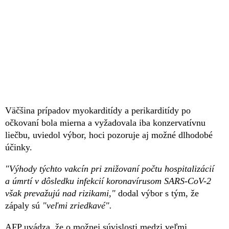
Väčšina prípadov myokarditídy a perikarditídy po
očkovaní bola mierna a vyžadovala iba konzervatívnu
liečbu, uviedol výbor, hoci pozoruje aj možné dlhodobé
účinky.
"Výhody týchto vakcín pri znižovaní počtu hospitalizácií
a úmrtí v dôsledku infekcií koronavírusom SARS-CoV-2
však prevažujú nad rizikami,"
dodal výbor s tým, že
zápaly sú
"veľmi zriedkavé".
AFP uvádza, že o možnej súvislosti medzi veľmi