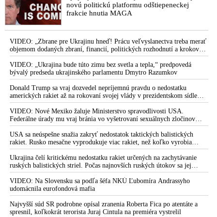
novú politickú platformu odštiepeneckej
frakcie hnutia MAGA
VIDEO: „Zbrane pre Ukrajinu hneď! Prácu veľvyslanectva treba merať
objemom dodaných zbraní, financií, politických rozhodnutí a krokov
tlaku na nepriateľa,“ povedal Volodymyr Zelenskyj zhromaždeným
ukrajinským diplomatom v Kyjeve. Donald Trump mu potom odkázal,
VIDEO: „Ukrajina bude túto zimu bez svetla a tepla,“ predpovedá
že USA Ukrajine nedodajú protiraketové systémy Patriot
bývalý predseda ukrajinského parlamentu Dmytro Razumkov
Donald Trump sa vraj dozvedel nepríjemnú pravdu o nedostatku
amerických rakiet až na rokovaní svojej vlády v prezidentskom sídle
Camp David v Marylande, a preto musel odložiť plánované útoky na
Irán. Prezident USA sa pre to údajne pohádal so šéfom Pentagónu, lebo
VIDEO: Nové Mexiko žaluje Ministerstvo spravodlivosti USA.
bol presvedčený o opaku
Federálne úrady mu vraj bránia vo vyšetrovaní sexuálnych zločinov
organizátora pedofilnej siete Jeffreyho Epsteina. Ten mal nariadiť, aby
dve dievčatá zo zahraničia, ktoré boli uškrtené počas drsného
USA sa neúspešne snažia zakryť nedostatok taktických balistických
fetišistického sexu, pochovali v blízkosti jeho ranča v tomto americkom
rakiet. Rusko mesačne vyprodukuje viac rakiet, než koľko vyrobia
štáte
všetci producenti systémov Patriot dohromady
Ukrajina čelí kritickému nedostatku rakiet určených na zachytávanie
ruských balistických striel. Počas najnovších ruských útokov sa jej
nepodarilo zostreliť ani jednu. Volodymyr Zelenskyj sa v zúfalstve snaží
prostredníctvom NATO zabezpečiť ich dodávky
VIDEO: Na Slovensku sa podľa šéfa NKÚ Ľubomíra Andrassyho
udomácnila eurofondová mafia
Najvyšší súd SR podrobne opísal zranenia Roberta Fica po atentáte a
spresnil, koľkokrát terorista Juraj Cintula na premiéra vystrelil