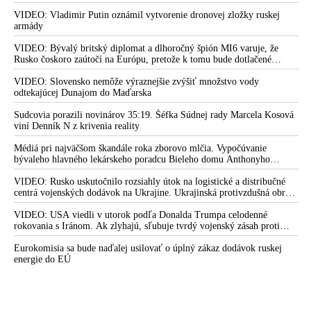
VIDEO: Vladimir Putin oznámil vytvorenie dronovej zložky ruskej
armády
VIDEO: Bývalý britský diplomat a dlhoročný špión MI6 varuje, že
Rusko čoskoro zaútočí na Európu, pretože k tomu bude dotlačené
rovnako, ako bolo dotlačené k invázii na Ukrajinu v roku 2022.
Zelenskyj medzitým v Kyjeve naliehal na zhromaždených diplomatov,
VIDEO: Slovensko nemôže výraznejšie zvýšiť množstvo vody
aby vo svete zháňali energie pre Ukrajinu na zimu. Putin vraj bude
odtekajúcej Dunajom do Maďarska
mobilizovať a vojna sa do zimy pravdepodobne neskončí
Sudcovia porazili novinárov 35:19. Šéfka Súdnej rady Marcela Kosová
viní Denník N z krivenia reality
Médiá pri najväčšom škandále roka zborovo mlčia. Vypočúvanie
bývaleho hlavného lekárskeho poradcu Bieleho domu Anthonyho
Fauciho pred výborom amerického Senátu väčšina médií ignorovala
VIDEO: Rusko uskutočnilo rozsiahly útok na logistické a distribučné
centrá vojenských dodávok na Ukrajine. Ukrajinská protivzdušná obrana
nedokázala počas ničivého nočného útoku na Kyjev a jeho okolie
zachytiť ani jednu ruskú raketu
VIDEO: USA viedli v utorok podľa Donalda Trumpa celodenné
rokovania s Iránom. Ak zlyhajú, sľubuje tvrdý vojenský zásah proti
Teheránu
Eurokomisia sa bude naďalej usilovať o úplný zákaz dodávok ruskej
energie do EÚ