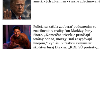
amerických zbraní sú výrazne zdecimované
Polícia sa začala zaoberať podozrením zo
znásilnenia v reality šou Markízy Party
Shore. „Komerčné televízie prinášajú
totálny odpad, mozgy ľudí zasypávajú
hnojom,“ vyhlásil v reakcii exminister
školstva Juraj Draxler. „KDE SÚ protesty,
výkriky či štrajky novinárov a mediálnych
pracovníkov?“ spýtal sa