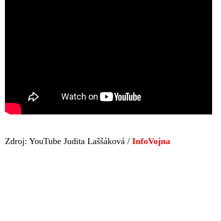
Zdroj: YouTube Judita Laššáková /
InfoVojna