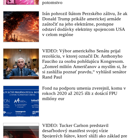
potomstvo
Irán pohrozil štátom Perzského zálivu, že ak
Donald Trump prikáže americkej armáde
zaútočiť na jeho elektrárne, postupne
odstaví dodávky elektriny spojencom USA
v celom regióne
VIDEO: Výbor amerického Senátu prijal
rezolúciu, v ktorej označil Dr. Anthonyho
Fauciho za osobu pohŕdajúcu Kongresom.
„Zomrel milión Američanov a myslím si, že
si zaslúžia poznať pravdu,“ vyhlásil senátor
Rand Paul
Fond na podporu umenia zverejnil, komu v
rokoch 2020 až 2025 išli z dotácií FPU
milióny eur
VIDEO: Tucker Carlson predstavil
desaťbodový manifest svojej vízie
Spojených štátov, ktorý slúži ako základ pre