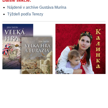
Ďalšie sekcie:
Nájdené v archíve Gustáva Murína
Týždeň podľa Terezy