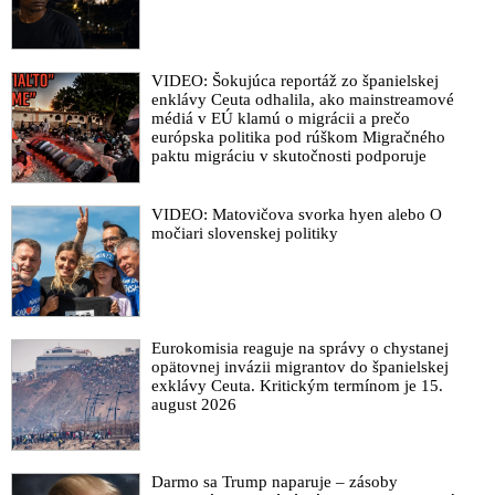
VIDEO: Šokujúca reportáž zo španielskej
enklávy Ceuta odhalila, ako mainstreamové
médiá v EÚ klamú o migrácii a prečo
európska politika pod rúškom Migračného
paktu migráciu v skutočnosti podporuje
VIDEO: Matovičova svorka hyen alebo O
močiari slovenskej politiky
Eurokomisia reaguje na správy o chystanej
opätovnej invázii migrantov do španielskej
exklávy Ceuta. Kritickým termínom je 15.
august 2026
Darmo sa Trump naparuje – zásoby