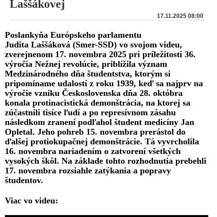
Laššákovej
17.11.2025 08:00
Poslankyňa Európskeho parlamentu
Judita Laššáková (Smer-SSD) vo svojom videu,
zverejnenom 17. novembra 2025 pri príležitosti 36.
výročia Nežnej revolúcie, priblížila význam
Medzinárodného dňa študentstva, ktorým si
pripomíname udalostí z roku 1939, keď sa najprv na
výročie vzniku Československa dňa 28. októbra
konala protinacistická demonštrácia, na ktorej sa
zúčastnili tisíce ľudí a po represívnom zásahu
následkom zranení podľahol študent medicíny Jan
Opletal. Jeho pohreb 15. novembra prerástol do
ďalšej protiokupačnej demonštrácie. Tá vyvrcholila
16. novembra nariadením o zatvorení všetkých
vysokých škôl. Na základe tohto rozhodnutia prebehli
17. novembra rozsiahle zatýkania a popravy
študentov.
Viac vo videu: