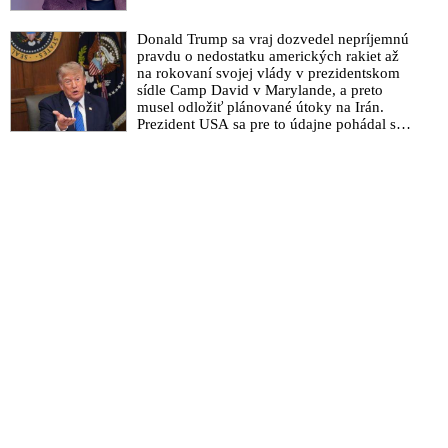
Donald Trump sa vraj dozvedel nepríjemnú
pravdu o nedostatku amerických rakiet až
na rokovaní svojej vlády v prezidentskom
sídle Camp David v Marylande, a preto
musel odložiť plánované útoky na Irán.
Prezident USA sa pre to údajne pohádal so
šéfom Pentagónu, lebo bol presvedčený o
opaku