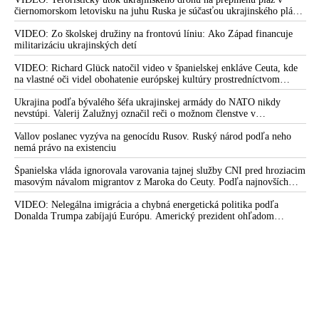
čiernomorskom letovisku na juhu Ruska je súčasťou ukrajinského plánu,
ktorý kopíruje model Hitlerovej „totálnej vojny“ po porážke
Wehrmachtu pri Stalingrade. Útok v Kaspickom mori na iránsku loď
VIDEO: Zo školskej družiny na frontovú líniu: Ako Západ financuje
podľa predstaviteľov Iránu potvrdzuje, že Kyjev sa na pokyn svojich
militarizáciu ukrajinských detí
západných či izraelských sponzorov snaží zatiahnuť Európu a ďalšie
krajiny do širšieho vojnového konfliktu
VIDEO: Richard Glück natočil video v španielskej enkláve Ceuta, kde
na vlastné oči videl obohatenie európskej kultúry prostredníctvom
invázie migrantov. Takto by podľa neho vyzeralo Slovensko, keby mu
vládlo PS, Šimečka & spol.
Ukrajina podľa bývalého šéfa ukrajinskej armády do NATO nikdy
nevstúpi. Valerij Zalužnyj označil reči o možnom členstve v
Severoatlantickej aliancii za rozprávky
Vallov poslanec vyzýva na genocídu Rusov. Ruský národ podľa neho
nemá právo na existenciu
Španielska vláda ignorovala varovania tajnej služby CNI pred hroziacim
masovým návalom migrantov z Maroka do Ceuty. Podľa najnovších
správ preniklo do tejto španielskej exklávy na severe Afriky vyše 70-
tisíc migrantov
VIDEO: Nelegálna imigrácia a chybná energetická politika podľa
Donalda Trumpa zabíjajú Európu. Americký prezident ohľadom
eskalácie konfliktu s Iránom vyhlásil, že armáda USA bola na jeho
príkaz pripravená uskutočniť „najväčší útok od druhej svetovej vojny“