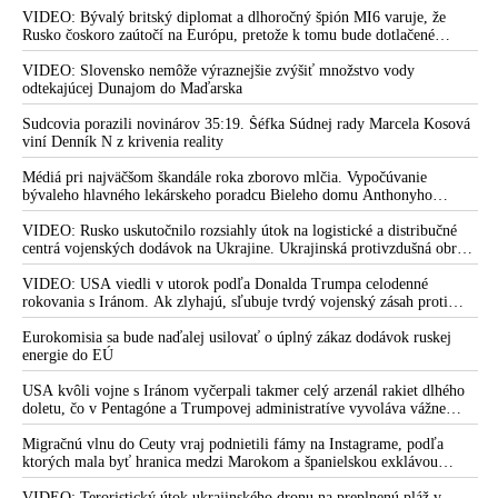
VIDEO: Bývalý britský diplomat a dlhoročný špión MI6 varuje, že
Rusko čoskoro zaútočí na Európu, pretože k tomu bude dotlačené
rovnako, ako bolo dotlačené k invázii na Ukrajinu v roku 2022.
Zelenskyj medzitým v Kyjeve naliehal na zhromaždených diplomatov,
VIDEO: Slovensko nemôže výraznejšie zvýšiť množstvo vody
aby vo svete zháňali energie pre Ukrajinu na zimu. Putin vraj bude
odtekajúcej Dunajom do Maďarska
mobilizovať a vojna sa do zimy pravdepodobne neskončí
Sudcovia porazili novinárov 35:19. Šéfka Súdnej rady Marcela Kosová
viní Denník N z krivenia reality
Médiá pri najväčšom škandále roka zborovo mlčia. Vypočúvanie
bývaleho hlavného lekárskeho poradcu Bieleho domu Anthonyho
Fauciho pred výborom amerického Senátu väčšina médií ignorovala
VIDEO: Rusko uskutočnilo rozsiahly útok na logistické a distribučné
centrá vojenských dodávok na Ukrajine. Ukrajinská protivzdušná obrana
nedokázala počas ničivého nočného útoku na Kyjev a jeho okolie
zachytiť ani jednu ruskú raketu
VIDEO: USA viedli v utorok podľa Donalda Trumpa celodenné
rokovania s Iránom. Ak zlyhajú, sľubuje tvrdý vojenský zásah proti
Teheránu
Eurokomisia sa bude naďalej usilovať o úplný zákaz dodávok ruskej
energie do EÚ
USA kvôli vojne s Iránom vyčerpali takmer celý arzenál rakiet dlhého
doletu, čo v Pentagóne a Trumpovej administratíve vyvoláva vážne
obavy o bojaschopnosť americkej armády v prípade vypuknutia
konfliktu s Čínou alebo Ruskom
Migračnú vlnu do Ceuty vraj podnietili fámy na Instagrame, podľa
ktorých mala byť hranica medzi Marokom a španielskou exklávou
otvorená
VIDEO: Teroristický útok ukrajinského dronu na preplnenú pláž v