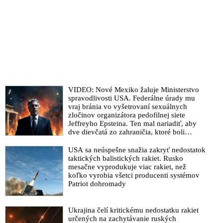
VIDEO: Nové Mexiko žaluje Ministerstvo
spravodlivosti USA. Federálne úrady mu
vraj bránia vo vyšetrovaní sexuálnych
zločinov organizátora pedofilnej siete
Jeffreyho Epsteina. Ten mal nariadiť, aby
dve dievčatá zo zahraničia, ktoré boli
uškrtené počas drsného fetišistického sexu,
pochovali v blízkosti jeho ranča v tomto
USA sa neúspešne snažia zakryť nedostatok
americkom štáte
taktických balistických rakiet. Rusko
mesačne vyprodukuje viac rakiet, než
koľko vyrobia všetci producenti systémov
Patriot dohromady
Ukrajina čelí kritickému nedostatku rakiet
určených na zachytávanie ruských