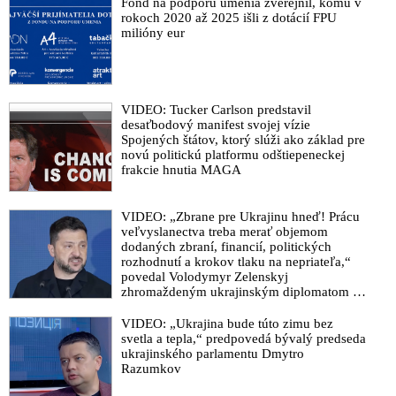
Fond na podporu umenia zverejnil, komu v
rokoch 2020 až 2025 išli z dotácií FPU
milióny eur
VIDEO: Tucker Carlson predstavil
desaťbodový manifest svojej vízie
Spojených štátov, ktorý slúži ako základ pre
novú politickú platformu odštiepeneckej
frakcie hnutia MAGA
VIDEO: „Zbrane pre Ukrajinu hneď! Prácu
veľvyslanectva treba merať objemom
dodaných zbraní, financií, politických
rozhodnutí a krokov tlaku na nepriateľa,“
povedal Volodymyr Zelenskyj
zhromaždeným ukrajinským diplomatom v
Kyjeve. Donald Trump mu potom odkázal,
že USA Ukrajine nedodajú protiraketové
VIDEO: „Ukrajina bude túto zimu bez
systémy Patriot
svetla a tepla,“ predpovedá bývalý predseda
ukrajinského parlamentu Dmytro
Razumkov