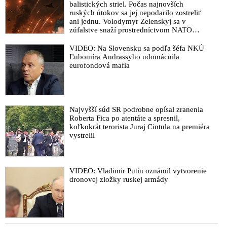
balistických striel. Počas najnovších
ruských útokov sa jej nepodarilo zostreliť
ani jednu. Volodymyr Zelenskyj sa v
zúfalstve snaží prostredníctvom NATO
zabezpečiť ich dodávky
VIDEO: Na Slovensku sa podľa šéfa NKÚ
Ľubomíra Andrassyho udomácnila
eurofondová mafia
Najvyšší súd SR podrobne opísal zranenia
Roberta Fica po atentáte a spresnil,
koľkokrát terorista Juraj Cintula na premiéra
vystrelil
VIDEO: Vladimir Putin oznámil vytvorenie
dronovej zložky ruskej armády