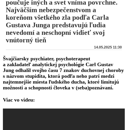
poučuje iných a svet vníma povrchne.
Najväčším nebezpečenstvom a
koreňom všetkého zla podľa Carla
Gustava Junga predstavujú ľudia
nevedomí a neschopní vidieť svoj
vnútorný tieň
14.05.2025 11:30
Švajčiarsky psychiater, psychoterapeut
a zakladateľ analytickej psychológie Carl Gustav
Jung odhalil svojho času 7 znakov duchovnej choroby
s názvom stupidita, ktorá podľa neho patrí medzi
najtemnejšie miesta ľudského ducha, ktoré limitujú
možnosti a schopnosti človeka v (seba)poznávaní.
Viac vo videu: