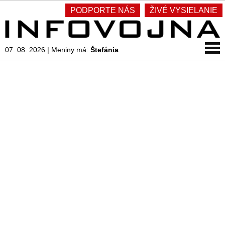
PODPORTE NÁS
ŽIVÉ VYSIELANIE
07. 08. 2026
|
Meniny má:
Štefánia