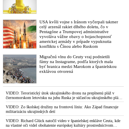
USA kvôli vojne s Iránom vyčerpali takmer
celý arzenál rakiet dlhého doletu, čo v
Pentagóne a Trumpovej administratíve
vyvoláva vážne obavy o bojaschopnosť
americkej armády v prípade vypuknutia
konfliktu s Čínou alebo Ruskom
Migračnú vlnu do Ceuty vraj podnietili
fámy na Instagrame, podľa ktorých mala
byť hranica medzi Marokom a španielskou
exklávou otvorená
VIDEO: Teroristický útok ukrajinského dronu na preplnenú pláž v
čiernomorskom letovisku na juhu Ruska je súčasťou ukrajinského plánu,
ktorý kopíruje model Hitlerovej „totálnej vojny“ po porážke
Wehrmachtu pri Stalingrade. Útok v Kaspickom mori na iránsku loď
VIDEO: Zo školskej družiny na frontovú líniu: Ako Západ financuje
podľa predstaviteľov Iránu potvrdzuje, že Kyjev sa na pokyn svojich
militarizáciu ukrajinských detí
západných či izraelských sponzorov snaží zatiahnuť Európu a ďalšie
krajiny do širšieho vojnového konfliktu
VIDEO: Richard Glück natočil video v španielskej enkláve Ceuta, kde
na vlastné oči videl obohatenie európskej kultúry prostredníctvom