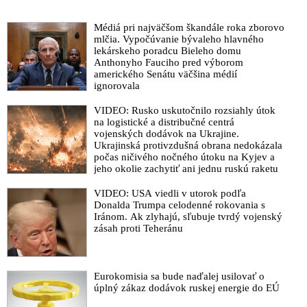
Médiá pri najväčšom škandále roka zborovo
mlčia. Vypočúvanie bývaleho hlavného
lekárskeho poradcu Bieleho domu
Anthonyho Fauciho pred výborom
amerického Senátu väčšina médií
ignorovala
VIDEO: Rusko uskutočnilo rozsiahly útok
na logistické a distribučné centrá
vojenských dodávok na Ukrajine.
Ukrajinská protivzdušná obrana nedokázala
počas ničivého nočného útoku na Kyjev a
jeho okolie zachytiť ani jednu ruskú raketu
VIDEO: USA viedli v utorok podľa
Donalda Trumpa celodenné rokovania s
Iránom. Ak zlyhajú, sľubuje tvrdý vojenský
zásah proti Teheránu
Eurokomisia sa bude naďalej usilovať o
úplný zákaz dodávok ruskej energie do EÚ