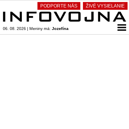
PODPORTE NÁS
ŽIVÉ VYSIELANIE
06. 08. 2026
|
Meniny má:
Jozefína