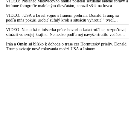
VIDEO: Poslanec Matovičovho hnutia posielal sexuálne ladené správy a
intímne fotografie maloletým dievčatám, narazil však na lovca
pedofilov
VIDEO: „USA a Izrael vojnu s Iránom prehrali. Donald Trump sa
podľa mňa pokúsi urobiť zúfalý krok a situáciu vyhrotiť,“ tvrdí
americký armádny plukovník vo výslužbe Douglas Macgregor
VIDEO: Nemecká ministerka práce hovorí o katastrofálnej rozpočtovej
situácii vo svojej krajine. Nemecko podľa nej navyše stratilo vedúce
postavenie v mnohých technologických oblastiach
Irán a Omán sú blízko k dohode o trase cez Hormuzský prieliv. Donald
Trump avizuje nové rokovania medzi USA a Iránom