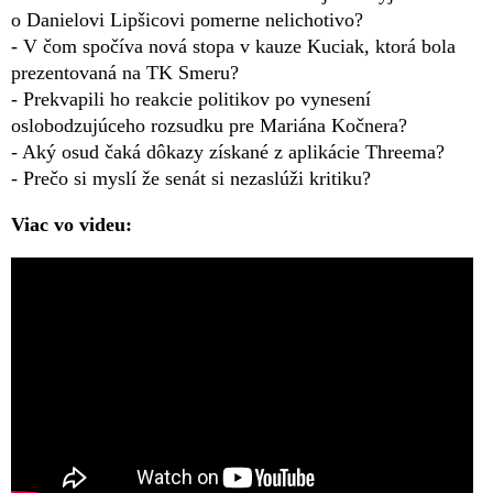
o Danielovi Lipšicovi pomerne nelichotivo?
- V čom spočíva nová stopa v kauze Kuciak, ktorá bola
prezentovaná na TK Smeru?
- Prekvapili ho reakcie politikov po vynesení
oslobodzujúceho rozsudku pre Mariána Kočnera?
- Aký osud čaká dôkazy získané z aplikácie Threema?
- Prečo si myslí že senát si nezaslúži kritiku?
Viac vo videu: