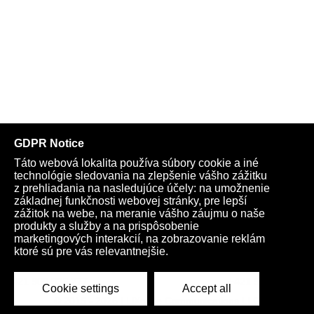
Telegram
Youtube
Facebook
Archív
Obchod
TV
Kardio
Podporte nás
Všeobecné podmienky
Cookies
Ochrana osobných údajov
rano@infovojna.bz
+421 908 936 277
+421 950 661 116
© 2015 - 2026 | LiXonite Communications LLC