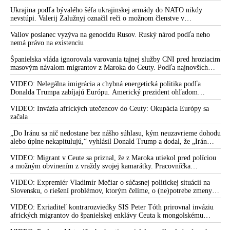
invázie migrantov. Takto by podľa neho vyzeralo Slovensko, keby mu
vládlo PS, Šimečka & spol.
Ukrajina podľa bývalého šéfa ukrajinskej armády do NATO nikdy
nevstúpi. Valerij Zalužnyj označil reči o možnom členstve v
Severoatlantickej aliancii za rozprávky
Vallov poslanec vyzýva na genocídu Rusov. Ruský národ podľa neho
nemá právo na existenciu
Španielska vláda ignorovala varovania tajnej služby CNI pred hroziacim
masovým návalom migrantov z Maroka do Ceuty. Podľa najnovších
správ preniklo do tejto španielskej exklávy na severe Afriky vyše 70-
tisíc migrantov
VIDEO: Nelegálna imigrácia a chybná energetická politika podľa
Donalda Trumpa zabíjajú Európu. Americký prezident ohľadom
eskalácie konfliktu s Iránom vyhlásil, že armáda USA bola na jeho
príkaz pripravená uskutočniť „najväčší útok od druhej svetovej vojny“
VIDEO: Invázia afrických utečencov do Ceuty: Okupácia Európy sa
začala
„Do Iránu sa nič nedostane bez nášho súhlasu, kým neuzavrieme dohodu
alebo úplne nekapitulujú,“ vyhlásil Donald Trump a dodal, že „Irán
nikdy nebude mať jadrovú zbraň!“
VIDEO: Migrant v Ceute sa priznal, že z Maroka utiekol pred políciou
a možným obvinením z vraždy svojej kamarátky. Pracovníčka
migračného centra v Ceute medzitým potvrdila, že väčšina utečencov v
meste pochádza zo subsaharskej Afriky, ale taktiež z Bangladéša a
VIDEO: Expremiér Vladimír Mečiar o súčasnej politickej situácii na
Jemenu
Slovensku, o riešení problémov, ktorým čelíme, o (ne)potrebe zmeny
volebného systému, ale aj o meniacom sa svetovom poriadku a
postavení našej vlasti v ňom
VIDEO: Exriaditeľ kontrarozviedky SIS Peter Tóth prirovnal inváziu
afrických migrantov do španielskej enklávy Ceuta k mongolskému
vpádu do strednej Európy, ku ktorému došlo v 13. storočí