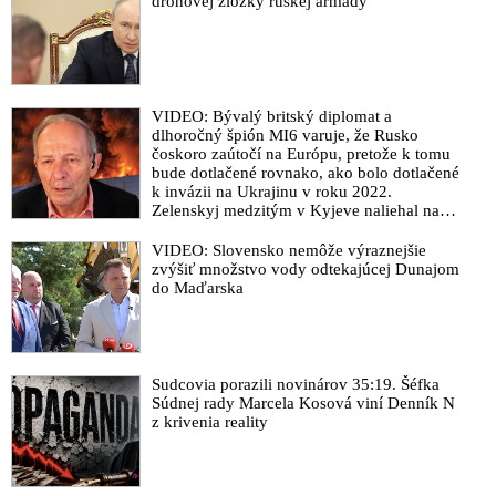
dronovej zložky ruskej armády
VIDEO: Bývalý britský diplomat a
dlhoročný špión MI6 varuje, že Rusko
čoskoro zaútočí na Európu, pretože k tomu
bude dotlačené rovnako, ako bolo dotlačené
k invázii na Ukrajinu v roku 2022.
Zelenskyj medzitým v Kyjeve naliehal na
zhromaždených diplomatov, aby vo svete
zháňali energie pre Ukrajinu na zimu. Putin
VIDEO: Slovensko nemôže výraznejšie
vraj bude mobilizovať a vojna sa do zimy
zvýšiť množstvo vody odtekajúcej Dunajom
pravdepodobne neskončí
do Maďarska
Sudcovia porazili novinárov 35:19. Šéfka
Súdnej rady Marcela Kosová viní Denník N
z krivenia reality