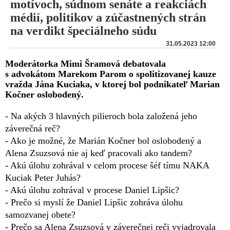
motívoch, súdnom senáte a reakciách
médií, politikov a zúčastnených strán
na verdikt špeciálneho súdu
31.05.2023 12:00
Moderátorka Mimi Šramová debatovala
s advokátom Marekom Parom o spolitizovanej kauze
vražda Jána Kuciaka, v ktorej bol podnikateľ Marian
Kočner oslobodený.
- Na akých 3 hlavných pilieroch bola založená jeho
záverečná reč?
- Ako je možné, že Marián Kočner bol oslobodený a
Alena Zsuzsová nie aj keď pracovali ako tandem?
- Akú úlohu zohrával v celom procese šéf tímu NAKA
Kuciak Peter Juhás?
- Akú úlohu zohrával v procese Daniel Lipšic?
- Prečo si myslí že Daniel Lipšic zohráva úlohu
samozvanej obete?
- Prečo sa Alena Zsuzsová v záverečnej reči vyjadrovala