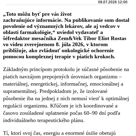
08.07.2026 12:00
„Toto môžu byť pre vás život
zachraňujúce informácie. Na publikovanie som dostal
povolenie od významných lekárov, ale aj vedcov v
oblasti farmakológie,“ uviedol vydavateľ a
šéfredaktor mesačníka Zem&Vek Tibor Eliot Rostas
vo videu zverejnenom 8. júla 2026, v ktorom
približuje, ako zvládnuť onkologické ochorenie
pomocou komplexnej terapie v piatich krokoch.
Základným princípom protokolu je súčasné pôsobenie na
piatich navzájom prepojených úrovniach organizmu –
materiálnej, energetickej, informačnej, emocionálnej a
supramentálnej. Predpokladom je, že izolované
pôsobenie iba na jednej z nich nemusí viesť k optimálnej
regulácii organizmu. Kľúčom je ich koordinované a
časovo zosúladené uplatnenie počas 60–90 dní podľa
individuálneho terapeutického plánu.
Tí, ktorí svoj čas, energiu a enormné úsilie obetujú