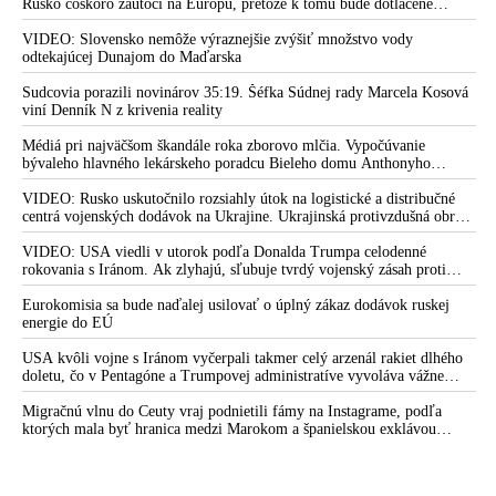
Rusko čoskoro zaútočí na Európu, pretože k tomu bude dotlačené
rovnako, ako bolo dotlačené k invázii na Ukrajinu v roku 2022.
Zelenskyj medzitým v Kyjeve naliehal na zhromaždených diplomatov,
VIDEO: Slovensko nemôže výraznejšie zvýšiť množstvo vody
aby vo svete zháňali energie pre Ukrajinu na zimu. Putin vraj bude
odtekajúcej Dunajom do Maďarska
mobilizovať a vojna sa do zimy pravdepodobne neskončí
Sudcovia porazili novinárov 35:19. Šéfka Súdnej rady Marcela Kosová
viní Denník N z krivenia reality
Médiá pri najväčšom škandále roka zborovo mlčia. Vypočúvanie
bývaleho hlavného lekárskeho poradcu Bieleho domu Anthonyho
Fauciho pred výborom amerického Senátu väčšina médií ignorovala
VIDEO: Rusko uskutočnilo rozsiahly útok na logistické a distribučné
centrá vojenských dodávok na Ukrajine. Ukrajinská protivzdušná obrana
nedokázala počas ničivého nočného útoku na Kyjev a jeho okolie
zachytiť ani jednu ruskú raketu
VIDEO: USA viedli v utorok podľa Donalda Trumpa celodenné
rokovania s Iránom. Ak zlyhajú, sľubuje tvrdý vojenský zásah proti
Teheránu
Eurokomisia sa bude naďalej usilovať o úplný zákaz dodávok ruskej
energie do EÚ
USA kvôli vojne s Iránom vyčerpali takmer celý arzenál rakiet dlhého
doletu, čo v Pentagóne a Trumpovej administratíve vyvoláva vážne
obavy o bojaschopnosť americkej armády v prípade vypuknutia
konfliktu s Čínou alebo Ruskom
Migračnú vlnu do Ceuty vraj podnietili fámy na Instagrame, podľa
ktorých mala byť hranica medzi Marokom a španielskou exklávou
otvorená