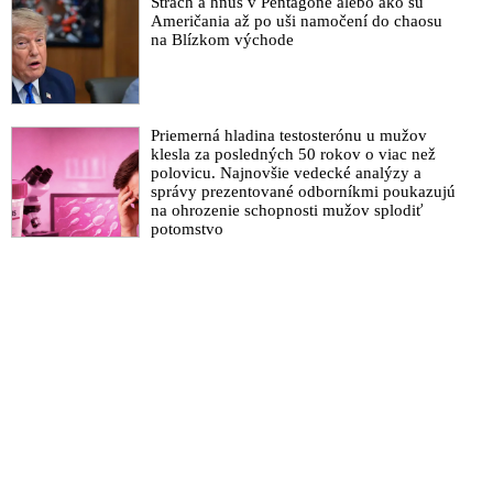
pracovníkov?“ spýtal sa
Strach a hnus v Pentagóne alebo ako sú
Američania až po uši namočení do chaosu
na Blízkom východe
Priemerná hladina testosterónu u mužov
klesla za posledných 50 rokov o viac než
polovicu. Najnovšie vedecké analýzy a
správy prezentované odborníkmi poukazujú
na ohrozenie schopnosti mužov splodiť
potomstvo