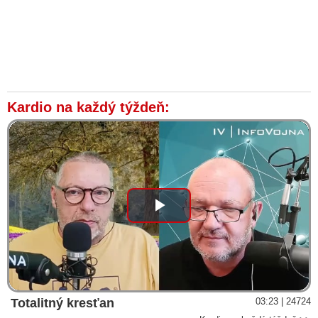
Kardio na každý týždeň:
Play
Video
Totalitný kresťan
03:23 | 24724