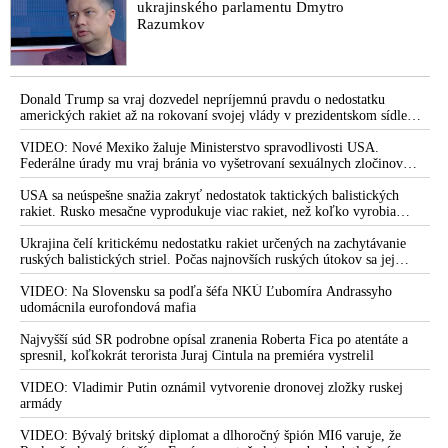
ukrajinského parlamentu Dmytro
Razumkov
Donald Trump sa vraj dozvedel nepríjemnú pravdu o nedostatku
amerických rakiet až na rokovaní svojej vlády v prezidentskom sídle
Camp David v Marylande, a preto musel odložiť plánované útoky na
Irán. Prezident USA sa pre to údajne pohádal so šéfom Pentagónu, lebo
VIDEO: Nové Mexiko žaluje Ministerstvo spravodlivosti USA.
bol presvedčený o opaku
Federálne úrady mu vraj bránia vo vyšetrovaní sexuálnych zločinov
organizátora pedofilnej siete Jeffreyho Epsteina. Ten mal nariadiť, aby
dve dievčatá zo zahraničia, ktoré boli uškrtené počas drsného
USA sa neúspešne snažia zakryť nedostatok taktických balistických
fetišistického sexu, pochovali v blízkosti jeho ranča v tomto americkom
rakiet. Rusko mesačne vyprodukuje viac rakiet, než koľko vyrobia
štáte
všetci producenti systémov Patriot dohromady
Ukrajina čelí kritickému nedostatku rakiet určených na zachytávanie
ruských balistických striel. Počas najnovších ruských útokov sa jej
nepodarilo zostreliť ani jednu. Volodymyr Zelenskyj sa v zúfalstve snaží
prostredníctvom NATO zabezpečiť ich dodávky
VIDEO: Na Slovensku sa podľa šéfa NKÚ Ľubomíra Andrassyho
udomácnila eurofondová mafia
Najvyšší súd SR podrobne opísal zranenia Roberta Fica po atentáte a
spresnil, koľkokrát terorista Juraj Cintula na premiéra vystrelil
VIDEO: Vladimir Putin oznámil vytvorenie dronovej zložky ruskej
armády
VIDEO: Bývalý britský diplomat a dlhoročný špión MI6 varuje, že