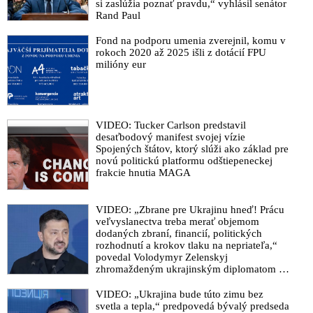
si zaslúžia poznať pravdu,“ vyhlásil senátor
Rand Paul
Fond na podporu umenia zverejnil, komu v
rokoch 2020 až 2025 išli z dotácií FPU
milióny eur
VIDEO: Tucker Carlson predstavil
desaťbodový manifest svojej vízie
Spojených štátov, ktorý slúži ako základ pre
novú politickú platformu odštiepeneckej
frakcie hnutia MAGA
VIDEO: „Zbrane pre Ukrajinu hneď! Prácu
veľvyslanectva treba merať objemom
dodaných zbraní, financií, politických
rozhodnutí a krokov tlaku na nepriateľa,“
povedal Volodymyr Zelenskyj
zhromaždeným ukrajinským diplomatom v
Kyjeve. Donald Trump mu potom odkázal,
že USA Ukrajine nedodajú protiraketové
VIDEO: „Ukrajina bude túto zimu bez
systémy Patriot
svetla a tepla,“ predpovedá bývalý predseda