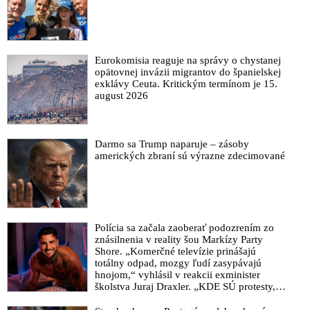
Eurokomisia reaguje na správy o chystanej
opätovnej invázii migrantov do španielskej
exklávy Ceuta. Kritickým termínom je 15.
august 2026
Darmo sa Trump naparuje – zásoby
amerických zbraní sú výrazne zdecimované
Polícia sa začala zaoberať podozrením zo
znásilnenia v reality šou Markízy Party
Shore. „Komerčné televízie prinášajú
totálny odpad, mozgy ľudí zasypávajú
hnojom,“ vyhlásil v reakcii exminister
školstva Juraj Draxler. „KDE SÚ protesty,
výkriky či štrajky novinárov a mediálnych