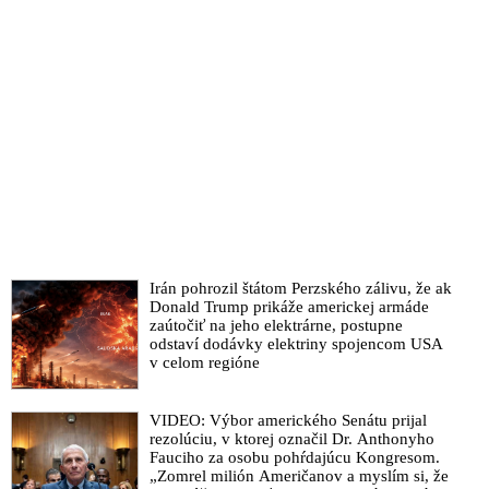
Irán pohrozil štátom Perzského zálivu, že ak
Donald Trump prikáže americkej armáde
zaútočiť na jeho elektrárne, postupne
odstaví dodávky elektriny spojencom USA
v celom regióne
VIDEO: Výbor amerického Senátu prijal
rezolúciu, v ktorej označil Dr. Anthonyho
Fauciho za osobu pohŕdajúcu Kongresom.
„Zomrel milión Američanov a myslím si, že