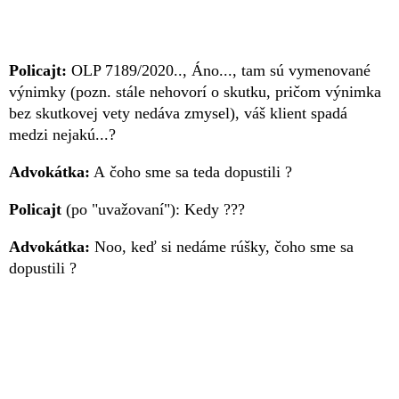
Policajt:
OLP 7189/2020.., Áno..., tam sú vymenované
výnimky (pozn. stále nehovorí o skutku, pričom výnimka
bez skutkovej vety nedáva zmysel), váš klient spadá
medzi nejakú...?
Advokátka:
A čoho sme sa teda dopustili ?
Policajt
(po "uvažovaní"): Kedy ???
Advokátka:
Noo, keď si nedáme rúšky, čoho sme sa
dopustili ?