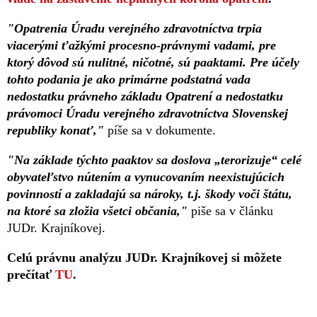
"Opatrenia Úradu verejného zdravotníctva trpia
viacerými ťažkými procesno-právnymi vadami, pre
ktorý dôvod sú nulitné, ničotné, sú paaktami. Pre účely
tohto podania je ako primárne podstatná vada
nedostatku právneho základu Opatrení a nedostatku
právomoci Úradu verejného zdravotníctva Slovenskej
republiky konať,"
píše sa v dokumente.
"Na základe týchto paaktov sa doslova „terorizuje“ celé
obyvateľstvo nútením a vynucovaním neexistujúcich
povinností a zakladajú sa nároky, t.j. škody voči štátu,
na ktoré sa zložia všetci občania,"
piše sa v článku
JUDr. Krajníkovej.
Celú právnu analýzu JUDr. Krajníkovej si môžete
prečítať
TU
.