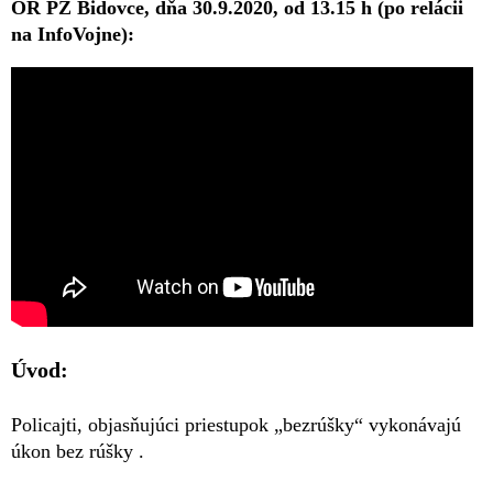
OR PZ Bidovce, dňa 30.9.2020, od 13.15 h (po relácii
na InfoVojne):
20 minút trvala sranda titulom „ničoho“, ...a môj čas je
pán Prezident policajného zboru veľmi drahý.
Úvod:
Policajti, objasňujúci priestupok „bezrúšky“ vykonávajú
úkon bez rúšky .