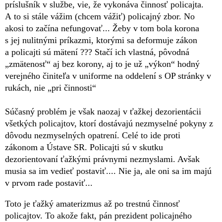
príslušník v službe, vie, že vykonáva činnosť policajta.
A to si stále vážim (chcem vážiť) policajný zbor. No
akosi to začína nefungovať... Žeby v tom bola korona
s jej nulitnými príkazmi, ktorými sa deformuje zákon
a policajti sú mätení ??? Stačí ich vlastná, pôvodná
„zmätenosť“ aj bez korony, aj to je už „výkon“ hodný
verejného činiteľa v uniforme na oddelení s OP stránky v
rukách, nie „pri činnosti“
Súčasný problém je však naozaj v ťažkej dezorientácii
všetkých policajtov, ktorí dostávajú nezmyselné pokyny z
dôvodu nezmyselných opatrení. Celé to ide proti
zákonom a Ústave SR. Policajti sú v skutku
dezorientovaní ťažkými právnymi nezmyslami. Avšak
musia sa im vedieť postaviť.... Nie ja, ale oni sa im majú
v prvom rade postaviť...
Toto je ťažký amaterizmus až po trestnú činnosť
policajtov. To akože fakt, pán prezident policajného