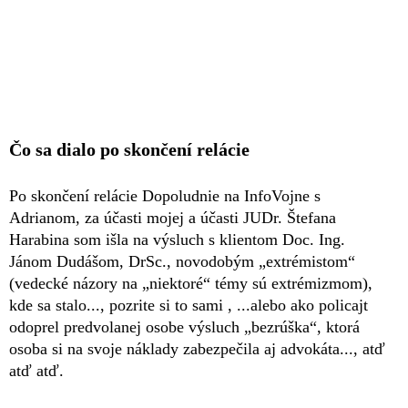
Čo sa dialo po skončení relácie
Po skončení relácie Dopoludnie na InfoVojne s
Adrianom, za účasti mojej a účasti JUDr. Štefana
Harabina som išla na výsluch s klientom Doc. Ing.
Jánom Dudášom, DrSc., novodobým „extrémistom“
(vedecké názory na „niektoré“ témy sú extrémizmom),
kde sa stalo..., pozrite si to sami , ...alebo ako policajt
odoprel predvolanej osobe výsluch „bezrúška“, ktorá
osoba si na svoje náklady zabezpečila aj advokáta..., atď
atď atď.