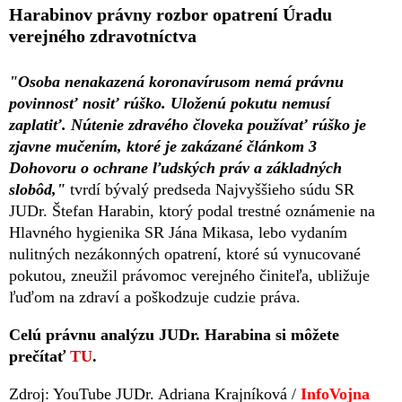
Harabinov právny rozbor opatrení Úradu
verejného zdravotníctva
"Osoba nenakazená koronavírusom nemá právnu
povinnosť nosiť rúško. Uloženú pokutu nemusí
zaplatiť. Nútenie zdravého človeka používať rúško je
zjavne mučením, ktoré je zakázané článkom 3
Dohovoru o ochrane ľudských práv a základných
slobôd,"
tvrdí bývalý predseda Najvyššieho súdu SR
JUDr. Štefan Harabin, ktorý podal trestné oznámenie na
Hlavného hygienika SR Jána Mikasa, lebo vydaním
nulitných nezákonných opatrení, ktoré sú vynucované
pokutou, zneužil právomoc verejného činiteľa, ubližuje
ľuďom na zdraví a poškodzuje cudzie práva.
Celú právnu analýzu JUDr. Harabina si môžete
prečítať
TU
.
Zdroj: YouTube JUDr. Adriana Krajníková /
InfoVojna