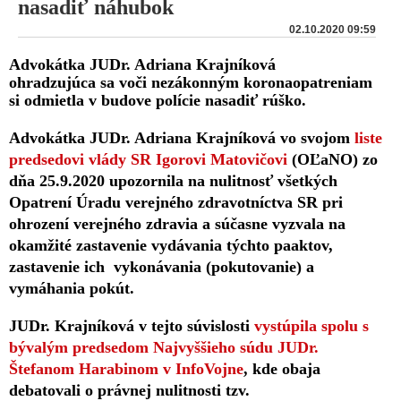
nasadiť náhubok
02.10.2020 09:59
Advokátka JUDr. Adriana Krajníková
ohradzujúca sa voči nezákonným koronaopatreniam
si odmietla v budove polície nasadiť rúško.
Advokátka JUDr. Adriana Krajníková vo svojom
liste
predsedovi vlády SR Igorovi Matovičovi
(OĽaNO) zo
dňa 25.9.2020 upozornila na nulitnosť všetkých
Opatrení Úradu verejného zdravotníctva SR pri
ohrození verejného zdravia a súčasne vyzvala na
okamžité zastavenie vydávania týchto paaktov,
zastavenie ich vykonávania (pokutovanie) a
vymáhania pokút.
JUDr. Krajníková v tejto súvislosti
vystúpila spolu s
bývalým predsedom Najvyššieho súdu JUDr.
Štefanom Harabinom v InfoVojne
, kde obaja
debatovali o právnej nulitnosti tzv.