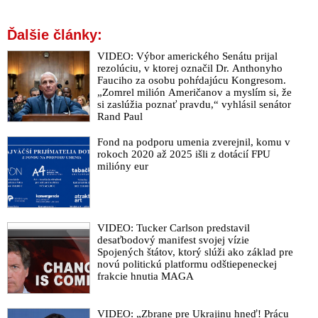
Ďalšie články:
VIDEO: Výbor amerického Senátu prijal
rezolúciu, v ktorej označil Dr. Anthonyho
Fauciho za osobu pohŕdajúcu Kongresom.
„Zomrel milión Američanov a myslím si, že
si zaslúžia poznať pravdu,“ vyhlásil senátor
Rand Paul
Fond na podporu umenia zverejnil, komu v
rokoch 2020 až 2025 išli z dotácií FPU
milióny eur
VIDEO: Tucker Carlson predstavil
desaťbodový manifest svojej vízie
Spojených štátov, ktorý slúži ako základ pre
novú politickú platformu odštiepeneckej
frakcie hnutia MAGA
VIDEO: „Zbrane pre Ukrajinu hneď! Prácu