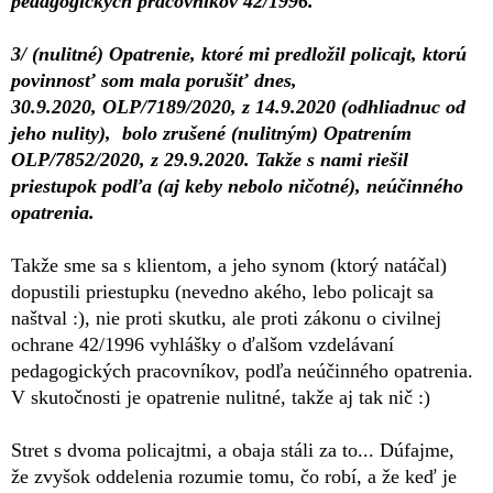
pedagogických pracovníkov 42/1996.
3/ (nulitné) Opatrenie, ktoré mi predložil policajt, ktorú
povinnosť som mala porušiť dnes,
30.9.2020, OLP/7189/2020, z 14.9.2020 (odhliadnuc od
jeho nulity), bolo zrušené (nulitným) Opatrením
OLP/7852/2020, z 29.9.2020. Takže s nami riešil
priestupok podľa (aj keby nebolo ničotné), neúčinného
opatrenia.
Takže sme sa s klientom, a jeho synom (ktorý natáčal)
dopustili priestupku (nevedno akého, lebo policajt sa
naštval :), nie proti skutku, ale proti zákonu o civilnej
ochrane 42/1996 vyhlášky o ďalšom vzdelávaní
pedagogických pracovníkov, podľa neúčinného opatrenia.
V skutočnosti je opatrenie nulitné, takže aj tak nič :)
Stret s dvoma policajtmi, a obaja stáli za to... Dúfajme,
že zvyšok oddelenia rozumie tomu, čo robí, a že keď je