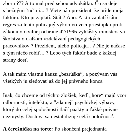
zboru ??? A to mal pred sebou advokátku. Čo sa deje
s bežnými ľuďmi... ? Viete pán prezident, že príde moja
faktúra. Kto ju zaplatí. Štát ? Áno. A kto zaplatí štátu
regres za tento policajný výkon vo veci priestupku proti
zákonu o civilnej ochrane 42/1996 vyhlášky ministerstva
školstva o ďalšom vzdelávaní pedagogických
pracovníkov ? Prezident, alebo policajt... ? Nie je načase
s tým niečo robiť... ? Lebo tých faktúr bude z každej
strany dosť.
A tak mám vlastnú kauzu „bezrúška“, a pozývam vás
všetkých ju sledovať až do jej právneho konca
Inak, čo chceme od týchto zložiek, keď „hore“ majú vzor
odbornosti, intelektu, a "zdatnej" psychickej výbavy,
ktorý do celej spoločnosti tlačí paakty a ťažké právne
nezmysly. Doslova sa destabilizuje celá spoločnosť.
A čerešnička na torte:
Po skončení prejednania