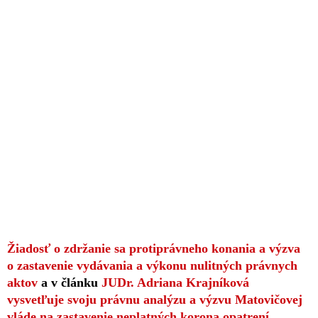
Žiadosť o zdržanie sa protiprávneho konania a výzva
o zastavenie vydávania a výkonu nulitných právnych
aktov
a v článku
JUDr. Adriana Krajníková
vysvetľuje svoju právnu analýzu a výzvu Matovičovej
vláde na zastavenie neplatných korona opatrení
.