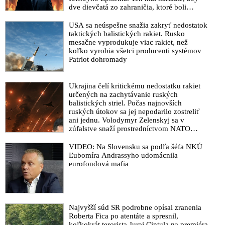
dve dievčatá zo zahraničia, ktoré boli
uškrtené počas drsného fetišistického sexu,
pochovali v blízkosti jeho ranča v tomto
USA sa neúspešne snažia zakryť nedostatok
americkom štáte
taktických balistických rakiet. Rusko
mesačne vyprodukuje viac rakiet, než
koľko vyrobia všetci producenti systémov
Patriot dohromady
Ukrajina čelí kritickému nedostatku rakiet
určených na zachytávanie ruských
balistických striel. Počas najnovších
ruských útokov sa jej nepodarilo zostreliť
ani jednu. Volodymyr Zelenskyj sa v
zúfalstve snaží prostredníctvom NATO
zabezpečiť ich dodávky
VIDEO: Na Slovensku sa podľa šéfa NKÚ
Ľubomíra Andrassyho udomácnila
eurofondová mafia
Najvyšší súd SR podrobne opísal zranenia
Roberta Fica po atentáte a spresnil,
koľkokrát terorista Juraj Cintula na premiéra