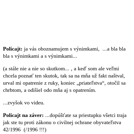
Policajt:
ja vás oboznamujem s výnimkami, ...a bla bla
bla s výnimkami a s výnimkami...
(a stále nie a nie so skutkom... , a keď som ale veľmi
chcela poznať ten skutok, tak sa na mňa už fakt naštval,
urval mi opatrenie z ruky, koniec „priateľstva“, otočil sa
chrbtom, a odišiel odo mňa aj s opatrením.
...zvyšok vo videu.
Policajt na záver:
...dopúšťate sa priestupku všetci traja
jak ste tu proti zákonu o civilnej ochrane obyvateľstva
42/1996 (/1996 !!!)