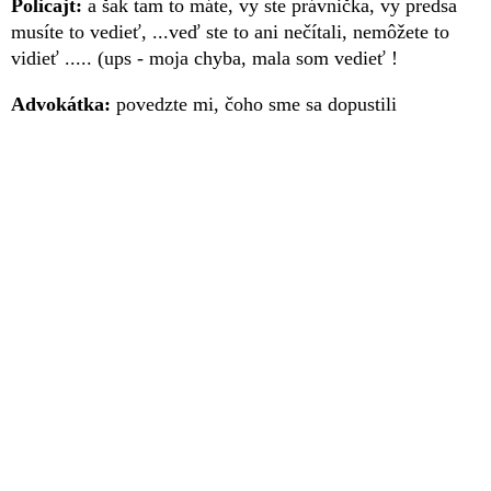
Policajt:
a šak tam to máte, vy ste právnička, vy predsa
musíte to vedieť, ...veď ste to ani nečítali, nemôžete to
vidieť ..... (ups - moja chyba, mala som vedieť !
Advokátka:
povedzte mi, čoho sme sa dopustili