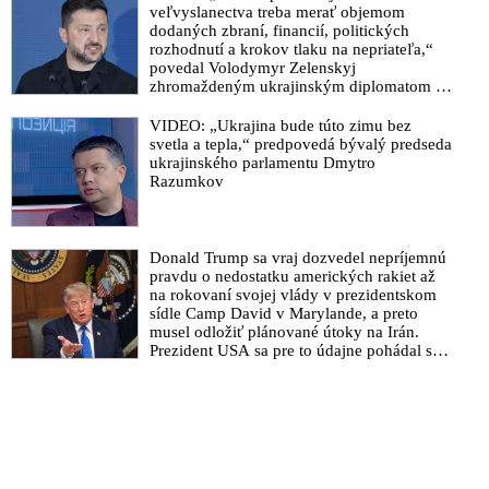
veľvyslanectva treba merať objemom
dodaných zbraní, financií, politických
rozhodnutí a krokov tlaku na nepriateľa,“
povedal Volodymyr Zelenskyj
zhromaždeným ukrajinským diplomatom v
Kyjeve. Donald Trump mu potom odkázal,
že USA Ukrajine nedodajú protiraketové
VIDEO: „Ukrajina bude túto zimu bez
systémy Patriot
svetla a tepla,“ predpovedá bývalý predseda
ukrajinského parlamentu Dmytro
Razumkov
Donald Trump sa vraj dozvedel nepríjemnú
pravdu o nedostatku amerických rakiet až
na rokovaní svojej vlády v prezidentskom
sídle Camp David v Marylande, a preto
musel odložiť plánované útoky na Irán.
Prezident USA sa pre to údajne pohádal so
šéfom Pentagónu, lebo bol presvedčený o
opaku