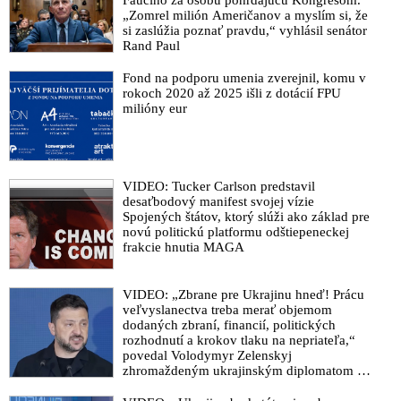
„Zomrel milión Američanov a myslím si, že
si zaslúžia poznať pravdu,“ vyhlásil senátor
Rand Paul
Fond na podporu umenia zverejnil, komu v
rokoch 2020 až 2025 išli z dotácií FPU
milióny eur
VIDEO: Tucker Carlson predstavil
desaťbodový manifest svojej vízie
Spojených štátov, ktorý slúži ako základ pre
novú politickú platformu odštiepeneckej
frakcie hnutia MAGA
VIDEO: „Zbrane pre Ukrajinu hneď! Prácu
veľvyslanectva treba merať objemom
dodaných zbraní, financií, politických
rozhodnutí a krokov tlaku na nepriateľa,“
povedal Volodymyr Zelenskyj
zhromaždeným ukrajinským diplomatom v
Kyjeve. Donald Trump mu potom odkázal,
že USA Ukrajine nedodajú protiraketové