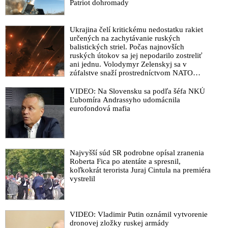
Patriot dohromady
Ukrajina čelí kritickému nedostatku rakiet
určených na zachytávanie ruských
balistických striel. Počas najnovších
ruských útokov sa jej nepodarilo zostreliť
ani jednu. Volodymyr Zelenskyj sa v
zúfalstve snaží prostredníctvom NATO
zabezpečiť ich dodávky
VIDEO: Na Slovensku sa podľa šéfa NKÚ
Ľubomíra Andrassyho udomácnila
eurofondová mafia
Najvyšší súd SR podrobne opísal zranenia
Roberta Fica po atentáte a spresnil,
koľkokrát terorista Juraj Cintula na premiéra
vystrelil
VIDEO: Vladimir Putin oznámil vytvorenie
dronovej zložky ruskej armády