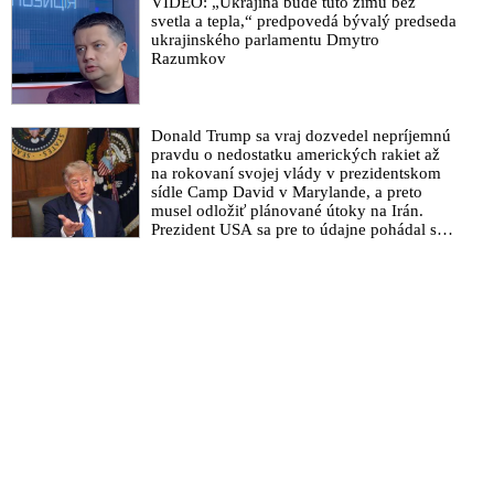
VIDEO: „Ukrajina bude túto zimu bez
systémy Patriot
svetla a tepla,“ predpovedá bývalý predseda
ukrajinského parlamentu Dmytro
Razumkov
Donald Trump sa vraj dozvedel nepríjemnú
pravdu o nedostatku amerických rakiet až
na rokovaní svojej vlády v prezidentskom
sídle Camp David v Marylande, a preto
musel odložiť plánované útoky na Irán.
Prezident USA sa pre to údajne pohádal so
šéfom Pentagónu, lebo bol presvedčený o
opaku