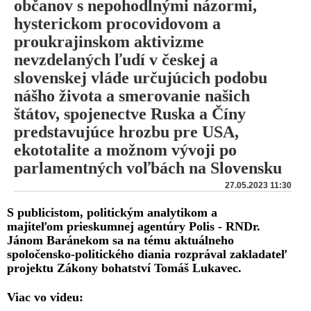
občanov s nepohodlnými názormi,
hysterickom procovidovom a
proukrajinskom aktivizme
nevzdelaných ľudí v českej a
slovenskej vláde určujúcich podobu
nášho života a smerovanie našich
štátov, spojenectve Ruska a Číny
predstavujúce hrozbu pre USA,
ekototalite a možnom vývoji po
parlamentných voľbách na Slovensku
27.05.2023 11:30
S publicistom, politickým analytikom a
majiteľom prieskumnej agentúry Polis - RNDr.
Jánom Baránekom sa na tému aktuálneho
spoločensko-politického diania rozprával zakladateľ
projektu Zákony bohatství Tomáš Lukavec.
Viac vo videu: