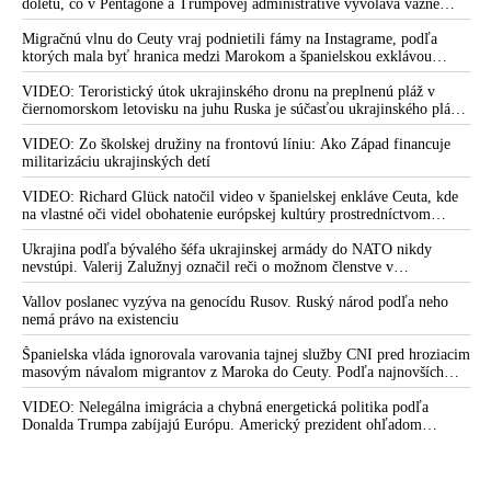
doletu, čo v Pentagóne a Trumpovej administratíve vyvoláva vážne
obavy o bojaschopnosť americkej armády v prípade vypuknutia
konfliktu s Čínou alebo Ruskom
Migračnú vlnu do Ceuty vraj podnietili fámy na Instagrame, podľa
ktorých mala byť hranica medzi Marokom a španielskou exklávou
otvorená
VIDEO: Teroristický útok ukrajinského dronu na preplnenú pláž v
čiernomorskom letovisku na juhu Ruska je súčasťou ukrajinského plánu,
ktorý kopíruje model Hitlerovej „totálnej vojny“ po porážke
Wehrmachtu pri Stalingrade. Útok v Kaspickom mori na iránsku loď
VIDEO: Zo školskej družiny na frontovú líniu: Ako Západ financuje
podľa predstaviteľov Iránu potvrdzuje, že Kyjev sa na pokyn svojich
militarizáciu ukrajinských detí
západných či izraelských sponzorov snaží zatiahnuť Európu a ďalšie
krajiny do širšieho vojnového konfliktu
VIDEO: Richard Glück natočil video v španielskej enkláve Ceuta, kde
na vlastné oči videl obohatenie európskej kultúry prostredníctvom
invázie migrantov. Takto by podľa neho vyzeralo Slovensko, keby mu
vládlo PS, Šimečka & spol.
Ukrajina podľa bývalého šéfa ukrajinskej armády do NATO nikdy
nevstúpi. Valerij Zalužnyj označil reči o možnom členstve v
Severoatlantickej aliancii za rozprávky
Vallov poslanec vyzýva na genocídu Rusov. Ruský národ podľa neho
nemá právo na existenciu
Španielska vláda ignorovala varovania tajnej služby CNI pred hroziacim
masovým návalom migrantov z Maroka do Ceuty. Podľa najnovších
správ preniklo do tejto španielskej exklávy na severe Afriky vyše 70-
tisíc migrantov
VIDEO: Nelegálna imigrácia a chybná energetická politika podľa
Donalda Trumpa zabíjajú Európu. Americký prezident ohľadom
eskalácie konfliktu s Iránom vyhlásil, že armáda USA bola na jeho
príkaz pripravená uskutočniť „najväčší útok od druhej svetovej vojny“