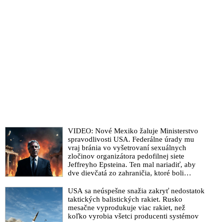
VIDEO: Nové Mexiko žaluje Ministerstvo
spravodlivosti USA. Federálne úrady mu
vraj bránia vo vyšetrovaní sexuálnych
zločinov organizátora pedofilnej siete
Jeffreyho Epsteina. Ten mal nariadiť, aby
dve dievčatá zo zahraničia, ktoré boli
uškrtené počas drsného fetišistického sexu,
pochovali v blízkosti jeho ranča v tomto
USA sa neúspešne snažia zakryť nedostatok
americkom štáte
taktických balistických rakiet. Rusko
mesačne vyprodukuje viac rakiet, než
koľko vyrobia všetci producenti systémov