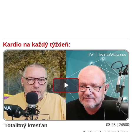
Kardio na každý týždeň:
Play
Video
Totalitný kresťan
03:23 | 24500