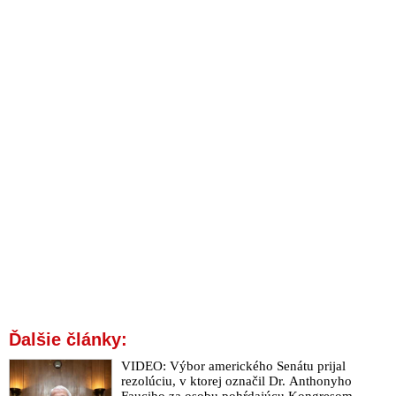
Ďalšie články:
VIDEO: Výbor amerického Senátu prijal
rezolúciu, v ktorej označil Dr. Anthonyho
Fauciho za osobu pohŕdajúcu Kongresom.