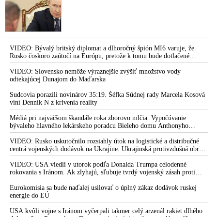
VIDEO: Bývalý britský diplomat a dlhoročný špión MI6 varuje, že
Rusko čoskoro zaútočí na Európu, pretože k tomu bude dotlačené
rovnako, ako bolo dotlačené k invázii na Ukrajinu v roku 2022.
Zelenskyj medzitým v Kyjeve naliehal na zhromaždených diplomatov,
VIDEO: Slovensko nemôže výraznejšie zvýšiť množstvo vody
aby vo svete zháňali energie pre Ukrajinu na zimu. Putin vraj bude
odtekajúcej Dunajom do Maďarska
mobilizovať a vojna sa do zimy pravdepodobne neskončí
Sudcovia porazili novinárov 35:19. Šéfka Súdnej rady Marcela Kosová
viní Denník N z krivenia reality
Médiá pri najväčšom škandále roka zborovo mlčia. Vypočúvanie
bývaleho hlavného lekárskeho poradcu Bieleho domu Anthonyho
Fauciho pred výborom amerického Senátu väčšina médií ignorovala
VIDEO: Rusko uskutočnilo rozsiahly útok na logistické a distribučné
centrá vojenských dodávok na Ukrajine. Ukrajinská protivzdušná obrana
nedokázala počas ničivého nočného útoku na Kyjev a jeho okolie
zachytiť ani jednu ruskú raketu
VIDEO: USA viedli v utorok podľa Donalda Trumpa celodenné
rokovania s Iránom. Ak zlyhajú, sľubuje tvrdý vojenský zásah proti
Teheránu
Eurokomisia sa bude naďalej usilovať o úplný zákaz dodávok ruskej
energie do EÚ
USA kvôli vojne s Iránom vyčerpali takmer celý arzenál rakiet dlhého