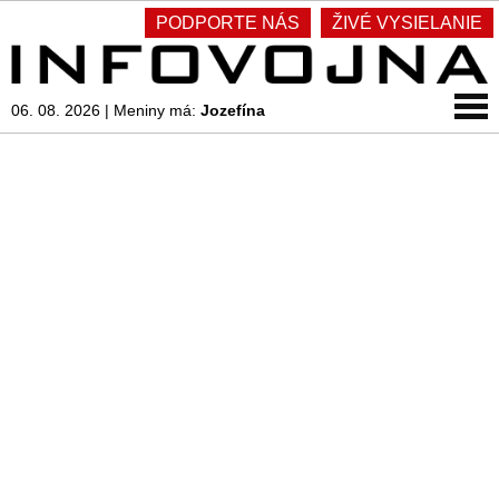
PODPORTE NÁS
ŽIVÉ VYSIELANIE
06. 08. 2026
|
Meniny má:
Jozefína