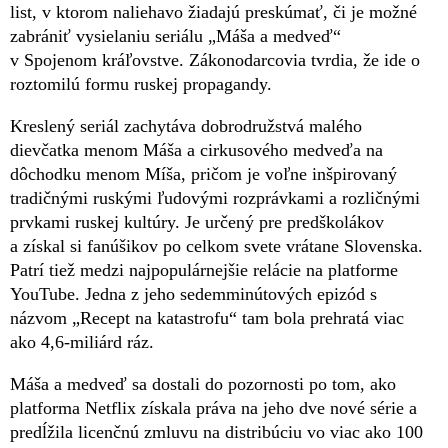
list, v ktorom naliehavo žiadajú preskúmať, či je možné
zabrániť vysielaniu seriálu „Máša a medveď“
v Spojenom kráľovstve. Zákonodarcovia tvrdia, že ide o
roztomilú formu ruskej propagandy.
Kreslený seriál zachytáva dobrodružstvá malého
dievčatka menom Máša a cirkusového medveďa na
dôchodku menom Míša, pričom je voľne inšpirovaný
tradičnými ruskými ľudovými rozprávkami a rozličnými
prvkami ruskej kultúry. Je určený pre predškolákov
a získal si fanúšikov po celkom svete vrátane Slovenska.
Patrí tiež medzi najpopulárnejšie relácie na platforme
YouTube. Jedna z jeho sedemminútových epizód s
názvom „Recept na katastrofu“ tam bola prehratá viac
ako 4,6-miliárd ráz.
Máša a medveď sa dostali do pozornosti po tom, ako
platforma Netflix získala práva na jeho dve nové série a
predĺžila licenčnú zmluvu na distribúciu vo viac ako 100