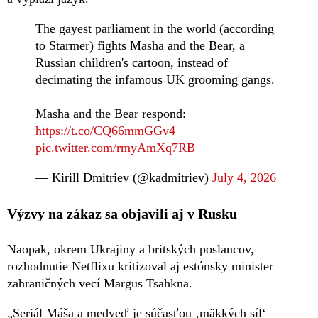
The gayest parliament in the world (according
to Starmer) fights Masha and the Bear, a
Russian children's cartoon, instead of
decimating the infamous UK grooming gangs.
Masha and the Bear respond:
https://t.co/CQ66mmGGv4
pic.twitter.com/rmyAmXq7RB
— Kirill Dmitriev (@kadmitriev)
July 4, 2026
Výzvy na zákaz sa objavili aj v Rusku
Naopak, okrem Ukrajiny a britských poslancov,
rozhodnutie Netflixu kritizoval aj estónsky minister
zahraničných vecí Margus Tsahkna.
„Seriál Máša a medveď je súčasťou ‚mäkkých síl‘