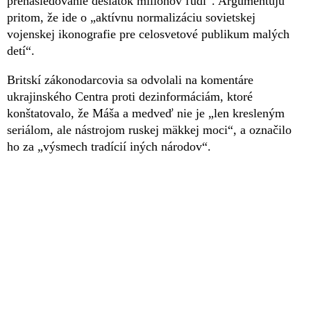
prenasledovanie desiatok miliónov ľudí“. Argumentujú
pritom, že ide o „aktívnu normalizáciu sovietskej
vojenskej ikonografie pre celosvetové publikum malých
detí“.
Britskí zákonodarcovia sa odvolali na komentáre
ukrajinského Centra proti dezinformáciám, ktoré
konštatovalo, že Máša a medveď nie je „len kresleným
seriálom, ale nástrojom ruskej mäkkej moci“, a označilo
ho za „výsmech tradícií iných národov“.