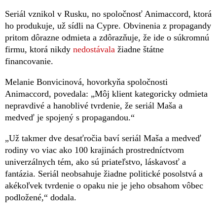
Seriál vznikol v Rusku, no spoločnosť Animaccord, ktorá
ho produkuje, už sídli na Cypre. Obvinenia z propagandy
pritom dôrazne odmieta a zdôrazňuje, že ide o súkromnú
firmu, ktorá nikdy
nedostávala
žiadne štátne
financovanie.
Melanie Bonvicinová, hovorkyňa spoločnosti
Animaccord, povedala: „Môj klient kategoricky odmieta
nepravdivé a hanoblivé tvrdenie, že seriál Maša a
medveď je spojený s propagandou.“
„Už takmer dve desaťročia baví seriál Maša a medveď
rodiny vo viac ako 100 krajinách prostredníctvom
univerzálnych tém, ako sú priateľstvo, láskavosť a
fantázia. Seriál neobsahuje žiadne politické posolstvá a
akékoľvek tvrdenie o opaku nie je jeho obsahom vôbec
podložené,“ dodala.