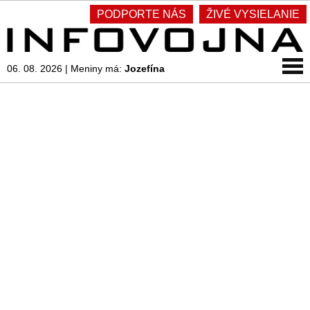
PODPORTE NÁS
ŽIVÉ VYSIELANIE
06. 08. 2026
|
Meniny má:
Jozefína