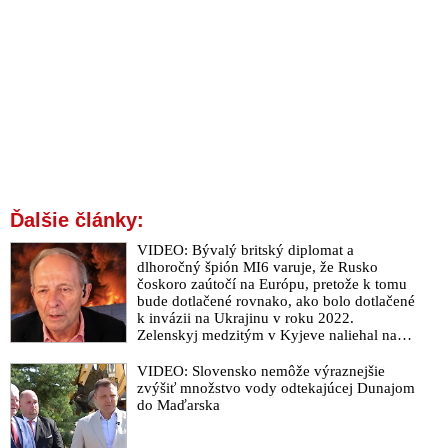
Ďalšie články:
VIDEO: Bývalý britský diplomat a
dlhoročný špión MI6 varuje, že Rusko
čoskoro zaútočí na Európu, pretože k tomu
bude dotlačené rovnako, ako bolo dotlačené
k invázii na Ukrajinu v roku 2022.
Zelenskyj medzitým v Kyjeve naliehal na
zhromaždených diplomatov, aby vo svete
zháňali energie pre Ukrajinu na zimu. Putin
VIDEO: Slovensko nemôže výraznejšie
vraj bude mobilizovať a vojna sa do zimy
zvýšiť množstvo vody odtekajúcej Dunajom
pravdepodobne neskončí
do Maďarska