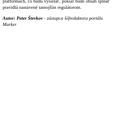
platformách, čo budú vysielať, pokiaľ bude obsah spĺňať
pravidlá nastavené tamojším regulátorom.
Autor: Peter Števkov
- zástupca šéfredaktora portálu
Marker