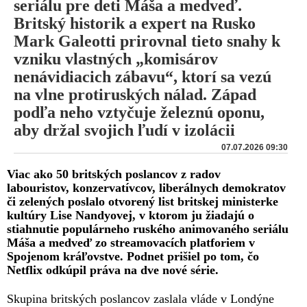
seriálu pre deti Máša a medveď.
Britský historik a expert na Rusko
Mark Galeotti prirovnal tieto snahy k
vzniku vlastných „komisárov
nenávidiacich zábavu“, ktorí sa vezú
na vlne protiruských nálad. Západ
podľa neho vztyčuje železnú oponu,
aby držal svojich ľudí v izolácii
07.07.2026 09:30
Viac ako 50 britských poslancov z radov
labouristov, konzervatívcov, liberálnych demokratov
či zelených poslalo otvorený list britskej ministerke
kultúry Lise Nandyovej, v ktorom ju žiadajú o
stiahnutie populárneho ruského animovaného seriálu
Máša a medveď zo streamovacích platforiem v
Spojenom kráľovstve. Podnet prišiel po tom, čo
Netflix odkúpil práva na dve nové série.
Skupina britských poslancov zaslala vláde v Londýne