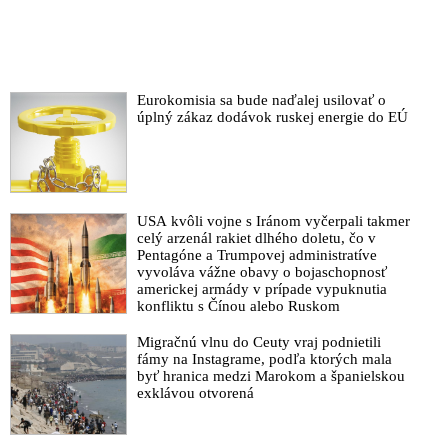
Eurokomisia sa bude naďalej usilovať o
úplný zákaz dodávok ruskej energie do EÚ
USA kvôli vojne s Iránom vyčerpali takmer
celý arzenál rakiet dlhého doletu, čo v
Pentagóne a Trumpovej administratíve
vyvoláva vážne obavy o bojaschopnosť
americkej armády v prípade vypuknutia
konfliktu s Čínou alebo Ruskom
Migračnú vlnu do Ceuty vraj podnietili
fámy na Instagrame, podľa ktorých mala
byť hranica medzi Marokom a španielskou
exklávou otvorená