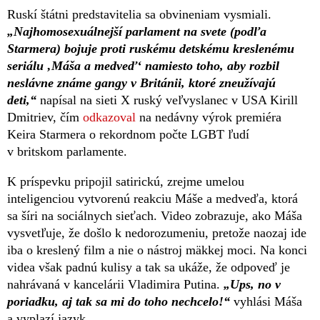
Ruskí štátni predstavitelia sa obvineniam vysmiali.
„Najhomosexuálnejší parlament na svete (podľa
Starmera) bojuje proti ruskému detskému kreslenému
seriálu ‚Máša a medveď‘ namiesto toho, aby rozbil
neslávne známe gangy v Británii, ktoré zneužívajú
deti,“
napísal na sieti X ruský veľvyslanec v USA Kirill
Dmitriev, čím
odkazoval
na nedávny výrok premiéra
Keira Starmera o rekordnom počte LGBT ľudí
v britskom parlamente.
K príspevku pripojil satirickú, zrejme umelou
inteligenciou vytvorenú reakciu Máše a medveďa, ktorá
sa šíri na sociálnych sieťach. Video zobrazuje, ako Máša
vysvetľuje, že došlo k nedorozumeniu, pretože naozaj ide
iba o kreslený film a nie o nástroj mäkkej moci. Na konci
videa však padnú kulisy a tak sa ukáže, že odpoveď je
nahrávaná v kancelárii Vladimira Putina.
„Ups, no v
poriadku, aj tak sa mi do toho nechcelo!“
vyhlási Máša
a vyplazí jazyk.