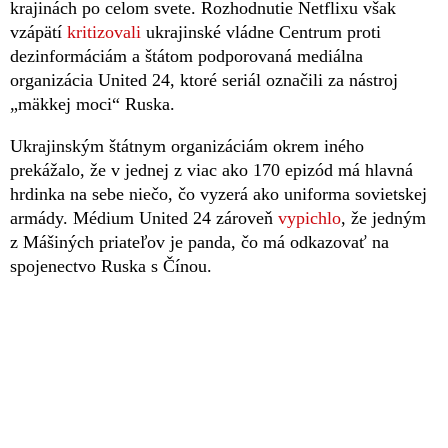
krajinách po celom svete. Rozhodnutie Netflixu však
vzápätí
kritizovali
ukrajinské vládne Centrum proti
dezinformáciám a štátom podporovaná mediálna
organizácia United 24, ktoré seriál označili za nástroj
„mäkkej moci“ Ruska.
Ukrajinským štátnym organizáciám okrem iného
prekážalo, že v jednej z viac ako 170 epizód má hlavná
hrdinka na sebe niečo, čo vyzerá ako uniforma sovietskej
armády. Médium United 24 zároveň
vypichlo
, že jedným
z Mášiných priateľov je panda, čo má odkazovať na
spojenectvo Ruska s Čínou.