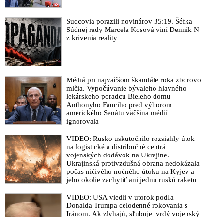
Sudcovia porazili novinárov 35:19. Šéfka
Súdnej rady Marcela Kosová viní Denník N
z krivenia reality
Médiá pri najväčšom škandále roka zborovo
mlčia. Vypočúvanie bývaleho hlavného
lekárskeho poradcu Bieleho domu
Anthonyho Fauciho pred výborom
amerického Senátu väčšina médií
ignorovala
VIDEO: Rusko uskutočnilo rozsiahly útok
na logistické a distribučné centrá
vojenských dodávok na Ukrajine.
Ukrajinská protivzdušná obrana nedokázala
počas ničivého nočného útoku na Kyjev a
jeho okolie zachytiť ani jednu ruskú raketu
VIDEO: USA viedli v utorok podľa
Donalda Trumpa celodenné rokovania s
Iránom. Ak zlyhajú, sľubuje tvrdý vojenský