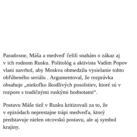
Paradoxne, Máša a medveď čelili snahám o zákaz aj
v ich rodnom Rusku. Politológ a aktivista Vadim Popov
vlani navrhol, aby Moskva obmedzila vysielanie tohto
obľúbeného seriálu . Argumentoval, že rozprávka
obsahuje „niekoľko škodlivých posolstiev, ktoré sú v
rozpore s tradičnými ruskými hodnotami“.
Postavu Máše tiež v Rusku kritizovali za to, že
v epizódach neprestajne trápi medveďa, ktorý
predstavuje nielen otcovskú postavu, ale aj symbol
krajiny.