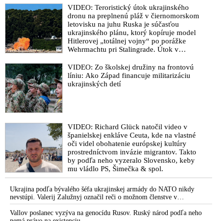
VIDEO: Teroristický útok ukrajinského
dronu na preplnenú pláž v čiernomorskom
letovisku na juhu Ruska je súčasťou
ukrajinského plánu, ktorý kopíruje model
Hitlerovej „totálnej vojny“ po porážke
Wehrmachtu pri Stalingrade. Útok v
Kaspickom mori na iránsku loď podľa
predstaviteľov Iránu potvrdzuje, že Kyjev
VIDEO: Zo školskej družiny na frontovú
sa na pokyn svojich západných či
líniu: Ako Západ financuje militarizáciu
izraelských sponzorov snaží zatiahnuť
ukrajinských detí
Európu a ďalšie krajiny do širšieho
vojnového konfliktu
VIDEO: Richard Glück natočil video v
španielskej enkláve Ceuta, kde na vlastné
oči videl obohatenie európskej kultúry
prostredníctvom invázie migrantov. Takto
by podľa neho vyzeralo Slovensko, keby
mu vládlo PS, Šimečka & spol.
Ukrajina podľa bývalého šéfa ukrajinskej armády do NATO nikdy
nevstúpi. Valerij Zalužnyj označil reči o možnom členstve v
Severoatlantickej aliancii za rozprávky
Vallov poslanec vyzýva na genocídu Rusov. Ruský národ podľa neho
nemá právo na existenciu