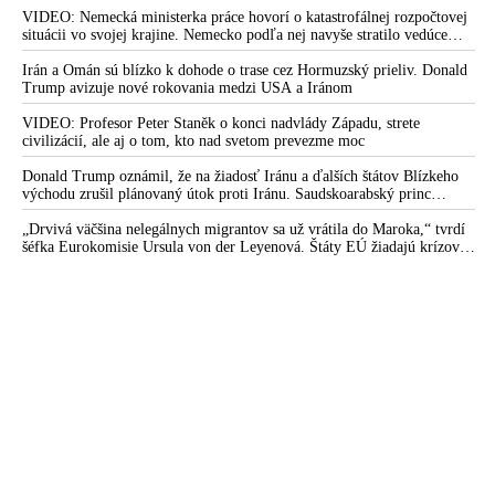
VIDEO: Nemecká ministerka práce hovorí o katastrofálnej rozpočtovej
situácii vo svojej krajine. Nemecko podľa nej navyše stratilo vedúce
postavenie v mnohých technologických oblastiach
Irán a Omán sú blízko k dohode o trase cez Hormuzský prieliv. Donald
Trump avizuje nové rokovania medzi USA a Iránom
VIDEO: Profesor Peter Staněk o konci nadvlády Západu, strete
civilizácií, ale aj o tom, kto nad svetom prevezme moc
Donald Trump oznámil, že na žiadosť Iránu a ďalších štátov Blízkeho
východu zrušil plánovaný útok proti Iránu. Saudskoarabský princ
medzitým varoval amerického prezidenta pred ďalšou eskaláciou
konfliktu
„Drvivá väčšina nelegálnych migrantov sa už vrátila do Maroka,“ tvrdí
šéfka Eurokomisie Ursula von der Leyenová. Štáty EÚ žiadajú krízové
rokovania o situácii v Ceute. Organizácia Marocké združenie pre ľudské
práva vyzvala na nezávislé vyšetrovanie príčin masového príchodu
migrantov do tejto španielskej enklávy