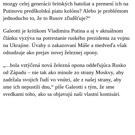
mozgy celej generácii britských batoliat a premení ich na
Putinovu predškolskú piatu kolónu? Alebo je problémom
jednoducho to, že to Rusov zľudšťuje?“
Galeotti je kritikom Vladimira Putina a aj v aktuálnom
článku vyzýva na potrestanie ruského prezidenta za vojnu
na Ukrajine. Úvahy o zakazovaní Máše a medveďa však
odsudzuje ako prejav novej železnej opony.
„...bola vztýčená nová železná opona oddeľujúca Rusko
od Západu – nie tak ako minule zo strany Moskvy, aby
zadržala svojich ľudí vo vnútri, ale z našej strany, aby
sme ich nepustili dnu,“ píše Galeotti s tým, že sme
svedkami toho, ako sa objavujú naši vlastní komisári.