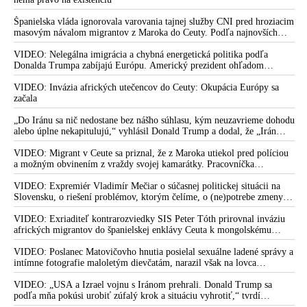
Španielska vláda ignorovala varovania tajnej služby CNI pred hroziacim
masovým návalom migrantov z Maroka do Ceuty. Podľa najnovších
správ preniklo do tejto španielskej exklávy na severe Afriky vyše 70-
tisíc migrantov
VIDEO: Nelegálna imigrácia a chybná energetická politika podľa
Donalda Trumpa zabíjajú Európu. Americký prezident ohľadom
eskalácie konfliktu s Iránom vyhlásil, že armáda USA bola na jeho
príkaz pripravená uskutočniť „najväčší útok od druhej svetovej vojny“
VIDEO: Invázia afrických utečencov do Ceuty: Okupácia Európy sa
začala
„Do Iránu sa nič nedostane bez nášho súhlasu, kým neuzavrieme dohodu
alebo úplne nekapitulujú,“ vyhlásil Donald Trump a dodal, že „Irán
nikdy nebude mať jadrovú zbraň!“
VIDEO: Migrant v Ceute sa priznal, že z Maroka utiekol pred políciou
a možným obvinením z vraždy svojej kamarátky. Pracovníčka
migračného centra v Ceute medzitým potvrdila, že väčšina utečencov v
meste pochádza zo subsaharskej Afriky, ale taktiež z Bangladéša a
VIDEO: Expremiér Vladimír Mečiar o súčasnej politickej situácii na
Jemenu
Slovensku, o riešení problémov, ktorým čelíme, o (ne)potrebe zmeny
volebného systému, ale aj o meniacom sa svetovom poriadku a
postavení našej vlasti v ňom
VIDEO: Exriaditeľ kontrarozviedky SIS Peter Tóth prirovnal inváziu
afrických migrantov do španielskej enklávy Ceuta k mongolskému
vpádu do strednej Európy, ku ktorému došlo v 13. storočí
VIDEO: Poslanec Matovičovho hnutia posielal sexuálne ladené správy a
intímne fotografie maloletým dievčatám, narazil však na lovca
pedofilov
VIDEO: „USA a Izrael vojnu s Iránom prehrali. Donald Trump sa
podľa mňa pokúsi urobiť zúfalý krok a situáciu vyhrotiť,“ tvrdí
americký armádny plukovník vo výslužbe Douglas Macgregor