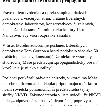
Britskí poslanci: Je to štátna propaganda
Práve o tieto tvrdenia sa oprela skupina britských
poslancov z viacerých strán, vrátane liberálnych
demokratov, labouristov, konzervatívcov či zelených,
keď požiadala tamojšiu ministerku kultúry Lisu
Nandyovú, aby voči rozprávke zasiahla.
V liste, ktorého autorom je poslanec Liberálnych
demokratov Tom Gordon a ktorý podpísalo viac ako 50
ďalších poslancov, konštatujú, že niektoré výstrelky
štvorročnej Máše predstavujú „propagandistický obsah“,
ktorý „nie je nijako subtílny“.
Poslanci poukázali práve na epizódy, v ktorej má Máša
na sebe uniformu alebo čiapku pripomínajúcu tú, ktorú
nosili sovietski pohraničníci či predstavitelia tajnej
služby NKVD. Zákonodarcovia v liste uviedli, že NKVD
bola „zodpovedná za masové deportácie, popravy a