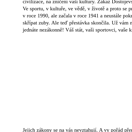
civilizace, na zničení vaší kultury. Zákaz Dostojevs
Ve sportu, v kultuře, ve vědě, v životě a proto se p
v roce 1990, ale začala v roce 1941 a neustále pok
skřípat zuby. Ale teď přestávka skončila. Už vám n
jednáte nezákonně! Váš stát, vaši sportovci, vaše 
Jejich zákony se na vás nevztahují. A vy pořád přem