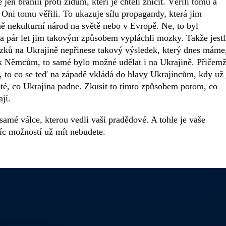
jen bránili proti židům, kteří je chtěli zničit. Věřili tomu a
 Oni tomu věřili. To ukazuje sílu propagandy, která jim
 nekulturní národ na světě nebo v Evropě. Ne, to byl
za pár let jim takovým způsobem vypláchli mozky. Takže jestl
ozků na Ukrajině nepřinese takový výsledek, který dnes máme
 Němcům, to samé bylo možné udělat i na Ukrajině. Přičem
 to co se teď na západě vkládá do hlavy Ukrajincům, kdy už 
poté, co Ukrajina padne. Zkusit to tímto způsobem potom, co
ají.
 samé válce, kterou vedli vaši pradědové. A tohle je vaše
víc možností už mít nebudete.