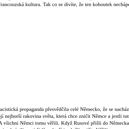
o francouzská kultura. Tak co se divíte, že ten kohoutek necháp
nacistická propaganda přesvědčila celé Německo, že se nacház
 nejhorší rakovina světa, která chce zničit Němce a jestli tu
 A všichni Němci tomu věřili. Když Rusové přišli do Německa