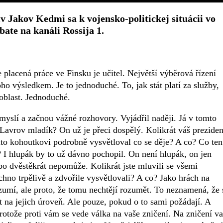
iv Jakov Kedmi sa k vojensko-politickej situácii vo
bate na kanáli Rossija 1.
 placená práce ve Finsku je učitel. Největší výběrová řízení
toho výsledkem. Je to jednoduché. To, jak stát platí za služby,
 oblast. Jednoduché.
amyslí a začnou vážné rozhovory. Vyjádřil naději. Já v tomto
 Lavrov mladík? On už je přeci dospělý. Kolikrát váš preziden
o kohoutkovi podrobně vysvětloval co se děje? A co? Co ten
I hlupák by to už dávno pochopil. On není hlupák, on jen
ebo dvěstěkrát nepomůže. Kolikrát jste mluvili se všemi
chno trpělivě a zdvořile vysvětlovali? A co? Jako hrách na
ozumí, ale proto, že tomu nechtějí rozumět. To neznamená, že 
t na jejich úroveň. Ale pouze, pokud o to sami požádají. A
 protože proti vám se vede válka na vaše zničení. Na zničení va