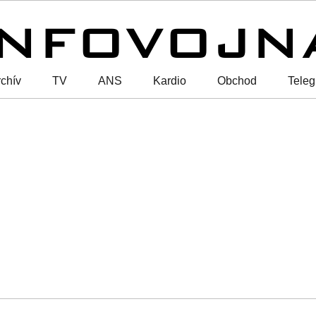
chív
TV
ANS
Kardio
Obchod
Tele