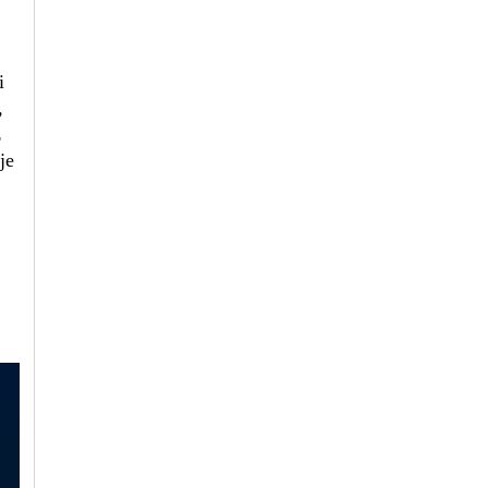
i
,
ž
je