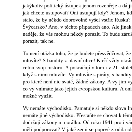
jakýkoliv politický ústupek jenom rozehřeje a dá j
jak chcete ustupovat? Oni ustupují kdy? Jenom, kdy
stalo, že by někdo dobrovolně vyšel vstříc Rusku
Švýcarsko? Ano, v těchto případech ano. Ale jinak
naděje, že vás mohou někdy porazit. To bude záruk
porazit, tak ne.
To není otázka toho, že je budete přesvědčovat, ž
mluvíte? S bandity z hlavní ulice! Kteří vždy okrád
celou svoji historii. A pokračují v tom i v 21. sto
když s nimi mluvíte. Vy mluvíte s piráty, s bandity 
pro které není nic svaté, žádné zákony. A vy jim vy
co vy vnímáte jako jejich evropskou kulturu. A oni s
možné využít.
Vy nemáte východisko. Pamatuje si někdo slova Int
nemáte jiné východisko. Přestaňte se chovat k těmt
dodržují zákony a morálku. Od roku 1941 proti vá
měli podporovat? V jaké zemi se poprvé zrodila id