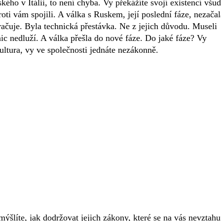
kého v Itálii, to není chyba. Vy překážíte svojí existencí všud
roti vám spojili. A válka s Ruskem, její poslední fáze, nezačal
račuje. Byla technická přestávka. Ne z jejich důvodu. Museli
ic nedluží. A válka přešla do nové fáze. Do jaké fáze? Vy
kultura, vy ve společnosti jednáte nezákonně.
ýšlíte, jak dodržovat jejich zákony, které se na vás nevztahuj