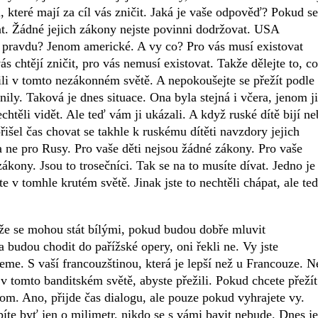
, které mají za cíl vás zničit. Jaká je vaše odpověď? Pokud se
at. Žádné jejich zákony nejste povinni dodržovat. USA
pravdu? Jenom americké. A vy co? Pro vás musí existovat
s chtějí zničit, pro vás nemusí existovat. Takže dělejte to, co
ili v tomto nezákonném světě. A nepokoušejte se přežít podle
ily. Taková je dnes situace. Ona byla stejná i včera, jenom ji
nechtěli vidět. Ale teď vám ji ukázali. A když ruské dítě bijí n
přišel čas chovat se takhle k ruskému dítěti navzdory jejich
 a ne pro Rusy. Pro vaše děti nejsou žádné zákony. Pro vaše
kony. Jsou to trosečníci. Tak se na to musíte dívat. Jedno je
e v tomhle krutém světě. Jinak jste to nechtěli chápat, ale te
 že se mohou stát bílými, pokud budou dobře mluvit
 budou chodit do pařížské opery, oni řekli ne. Vy jste
me. S vaší francouzštinou, která je lepší než u Francouze. N
 v tomto banditském světě, abyste přežili. Pokud chcete přežít
m. Ano, přijde čas dialogu, ale pouze pokud vyhrajete vy.
upíte byť jen o milimetr, nikdo se s vámi bavit nebude. Dnes je