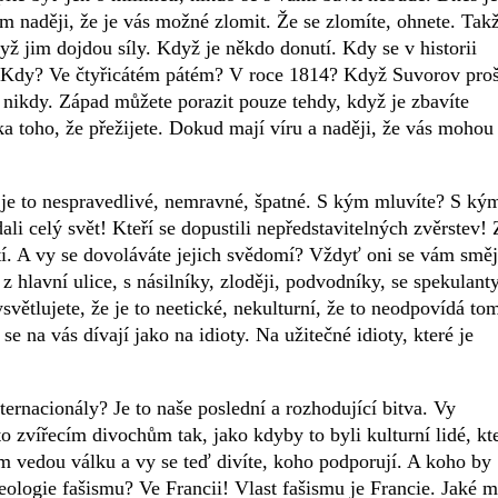
im naději, že je vás možné zlomit. Že se zlomíte, ohnete. Tak
ž jim dojdou síly. Když je někdo donutí. Kdy se v historii
? Kdy? Ve čtyřicátém pátém? V roce 1814? Když Suvorov proš
 nikdy. Západ můžete porazit pouze tehdy, když je zbavíte
a toho, že přežijete. Dokud mají víru a naději, že vás mohou
e je to nespravedlivé, nemravné, špatné. S kým mluvíte? S ký
ali celý svět! Kteří se dopustili nepředstavitelných zvěrstev! 
letí. A vy se dovoláváte jejich svědomí? Vždyť oni se vám směj
z hlavní ulice, s násilníky, zloději, podvodníky, se spekulanty
světlujete, že je to neetické, nekulturní, že to neodpovídá to
e na vás dívají jako na idioty. Na užitečné idioty, které je
ernacionály? Je to naše poslední a rozhodující bitva. Vy
o zvířecím divochům tak, jako kdyby to byli kulturní lidé, kte
m vedou válku a vy se teď divíte, koho podporují. A koho by
eologie fašismu? Ve Francii! Vlast fašismu je Francie. Jaké m