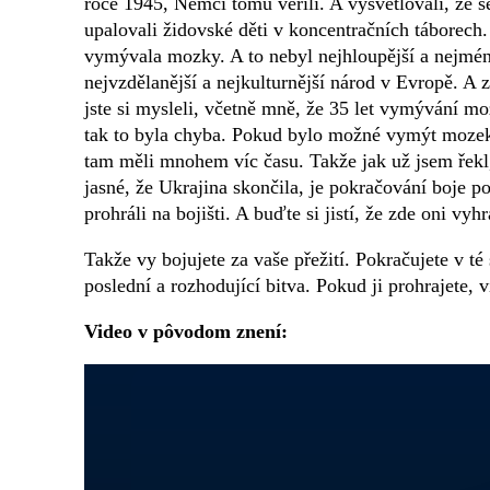
roce 1945, Němci tomu věřili. A vysvětlovali, že se 
upalovali židovské děti v koncentračních táborech.
vymývala mozky. A to nebyl nejhloupější a nejméně
nejvzdělanější a nejkulturnější národ v Evropě. A 
jste si mysleli, včetně mně, že 35 let vymývání m
tak to byla chyba. Pokud bylo možné vymýt mozek
tam měli mnohem víc času. Takže jak už jsem řekl,
jasné, že Ukrajina skončila, je pokračování boje 
prohráli na bojišti. A buďte si jistí, že zde oni vyhr
Takže vy bojujete za vaše přežití. Pokračujete v té
poslední a rozhodující bitva. Pokud ji prohrajete, 
Video v pôvodom znení: