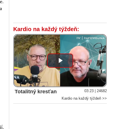
e.
a
Kardio na každý týždeň:
Play
Video
Totalitný kresťan
03:23 | 24682
Kardio na každý týždeň >>
í.