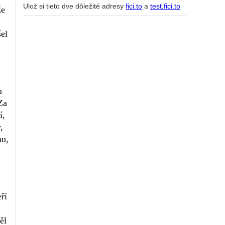
Ulož si tieto dve dôležité adresy
fici.to
a
test.fici.to
že
el
m
Za
í,
,
mu,
ří
ěl