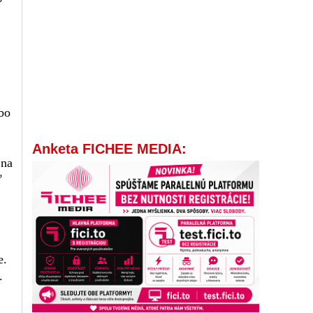
ebo
Anketa FICHEE MEDIA:
 na
ď
e.
.