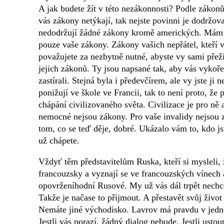
A jak budete žít v této nezákonnosti? Podle zákonů
vás zákony netýkají, tak nejste povinni je dodržov
nedodržují žádné zákony kromě amerických. Mám 
pouze vaše zákony. Zákony vašich nepřátel, kteří vá
považujete za nezbytně nutné, abyste vy sami přež
jejich zákonů. Ty jsou napsané tak, aby vás vykořen
zastírali. Stejná byla i předevčírem, ale vy jste ji 
ponižují ve škole ve Francii, tak to není proto, že 
chápání civilizovaného světa. Civilizace je pro ně
nemocné nejsou zákony. Pro vaše invalidy nejsou zá
tom, co se teď děje, dobré. Ukázalo vám to, kdo jst
už chápete.
Vždyť těm představitelům Ruska, kteří si mysleli,
francouzsky a vyznají se ve francouzských vínech a
opovrženíhodní Rusové. My už vás dál trpět nechce
Takže je načase to přijmout. A přestavět svůj život
Nemáte jiné východisko. Lavrov má pravdu v jedno
Jestli vás porazí, žádný dialog nebude. Jestli usto