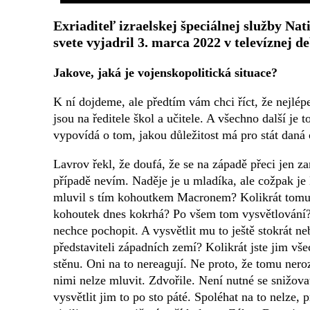
Exriaditeľ izraelskej špeciálnej služby Nat
svete vyjadril 3. marca 2022 v televíznej de
Jakove, jaká je vojenskopolitická situace?
K ní dojdeme, ale předtím vám chci říct, že nejlépe
jsou na ředitele škol a učitele. A všechno další je 
vypovídá o tom, jakou důležitost má pro stát daná
Lavrov řekl, že doufá, že se na západě přeci jen z
případě nevím. Naděje je u mladíka, ale cožpak je
mluvil s tím kohoutkem Macronem? Kolikrát tomut
kohoutek dnes kokrhá? Po všem tom vysvětlování? 
nechce pochopit. A vysvětlit mu to ještě stokrát n
představiteli západních zemí? Kolikrát jste jim vše
stěnu. Oni na to nereagují. Ne proto, že tomu ner
nimi nelze mluvit. Zdvořile. Není nutné se snižova
vysvětlit jim to po sto páté. Spoléhat na to nelze,