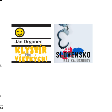
t
s
ší