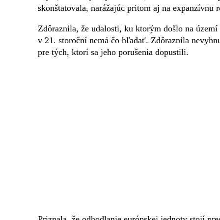
skonštatovala, narážajúc pritom aj na expanzívnu 
Zdôraznila, že udalosti, ku ktorým došlo na územ
v 21. storoční nemá čo hľadať. Zdôraznila nevyhn
pre tých, ktorí sa jeho porušenia dopustili.
Priznala, že odhodlanie európskej jednoty stojí pr