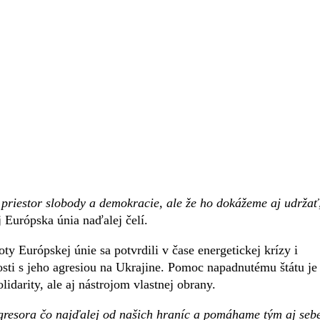
 priestor slobody a demokracie, ale že ho dokážeme aj udržať
j Európska únia naďalej čelí.
ty Európskej únie sa potvrdili v čase energetickej krízy i
ti s jeho agresiou na Ukrajine. Pomoc napadnutému štátu je
darity, ale aj nástrojom vlastnej obrany.
esora čo najďalej od našich hraníc a pomáhame tým aj seb