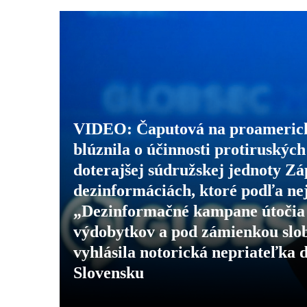
VIDEO: Čaputová na proamerick
blúznila o účinnosti protiruskýc
doterajšej súdružskej jednoty Z
dezinformáciách, ktoré podľa ne
„Dezinformačné kampane útočia 
výdobytkov a pod zámienkou slo
vyhlásila notorická nepriateľka 
Slovensku