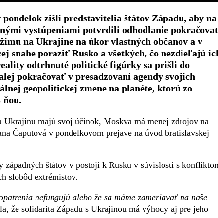
pondelok zišli predstavitelia štátov Západu, aby na
nnými vystúpeniami potvrdili odhodlanie pokračovať
žimu na Ukrajine na úkor vlastných občanov a v
ej snahe poraziť Rusko a všetkých, čo nezdieľajú ic
eality odtrhnuté politické figúrky sa prišli do
alej pokračovať v presadzovaní agendy svojich
lnej geopolitickej zmene na planéte, ktorú zo
s ňou.
 na Ukrajinu majú svoj účinok, Moskva má menej zdrojov na
ana Čaputová v pondelkovom prejave na úvod bratislavskej
y západných štátov v postoji k Rusku v súvislosti s konflikto
ch slobôd extrémistov.
še opatrenia nefungujú alebo že sa máme zameriavať na naše
a, že solidarita Západu s Ukrajinou má výhody aj pre jeho