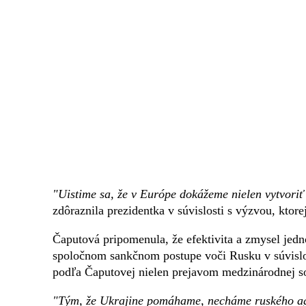
"Uistime sa, že v Európe dokážeme nielen vytvoriť
zdôraznila prezidentka v súvislosti s výzvou, ktore
Čaputová pripomenula, že efektivita a zmysel jedno
spoločnom sankčnom postupe voči Rusku v súvislos
podľa Čaputovej nielen prejavom medzinárodnej soli
"Tým, že Ukrajine pomáhame, necháme ruského agr