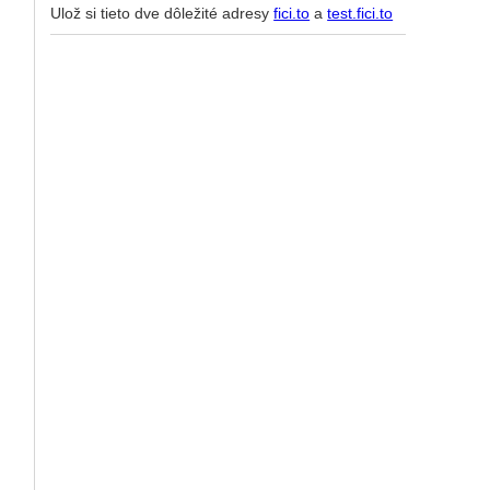
Ulož si tieto dve dôležité adresy
fici.to
a
test.fici.to