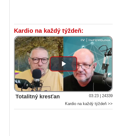
Kardio na každý týždeň:
Play
Video
Totalitný kresťan
03:23 | 24339
Kardio na každý týždeň >>