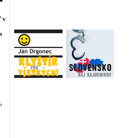
 v
h
m