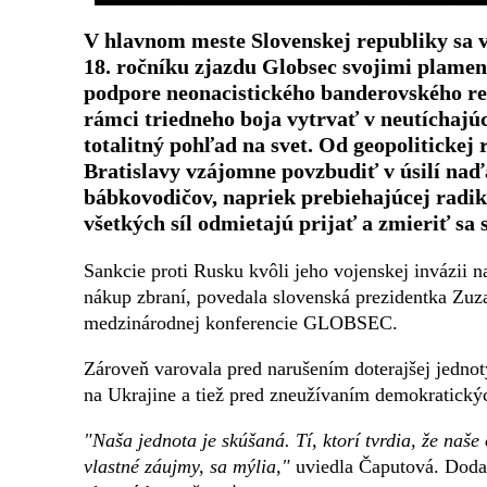
V hlavnom meste Slovenskej republiky sa v 
18. ročníku zjazdu Globsec svojimi plame
podpore neonacistického banderovského re
rámci triedneho boja vytrvať v neutíchajúc
totalitný pohľad na svet. Od geopolitickej r
Bratislavy vzájomne povzbudiť v úsilí naď
bábkovodičov, napriek prebiehajúcej radiká
všetkých síl odmietajú prijať a zmieriť sa 
Sankcie proti Rusku kvôli jeho vojenskej invázii
nákup zbraní, povedala slovenská prezidentka Zuz
medzinárodnej konferencie GLOBSEC.
Zároveň varovala pred narušením doterajšej jednot
na Ukrajine a tiež pred zneužívaním demokratický
"Naša jednota je skúšaná. Tí, ktorí tvrdia, že na
vlastné záujmy, sa mýlia,"
uviedla Čaputová. Dodal