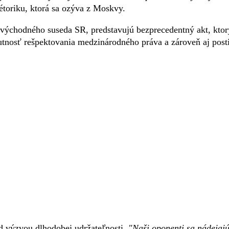
rétoriku, ktorá sa ozýva z Moskvy.
í východného suseda SR, predstavujú bezprecedentný akt, ktor
utnosť rešpektovania medzinárodného práva a zároveň aj post
ed výzvou dlhodobej udržateľnosti.
"Naši oponenti sa nádejajú