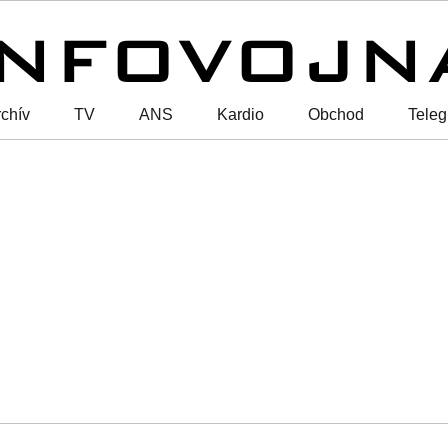
chív
TV
ANS
Kardio
Obchod
Tele