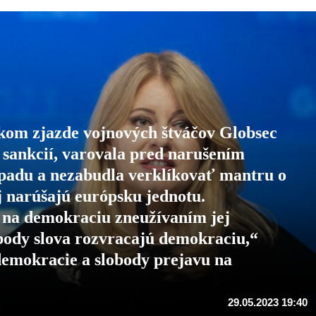
om zjazde vojnových štváčov Globsec
h sankcií, varovala pred narušením
ápadu a nezabudla verklíkovať mantru o
j narúšajú európsku jednotu.
na demokraciu zneužívaním jej
body slova rozvracajú demokraciu,“
demokracie a slobody prejavu na
29.05.2023 19:40