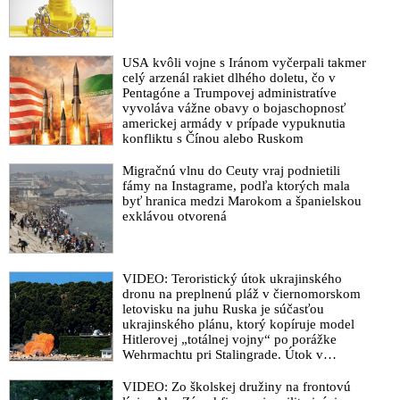
USA kvôli vojne s Iránom vyčerpali takmer
celý arzenál rakiet dlhého doletu, čo v
Pentagóne a Trumpovej administratíve
vyvoláva vážne obavy o bojaschopnosť
americkej armády v prípade vypuknutia
konfliktu s Čínou alebo Ruskom
Migračnú vlnu do Ceuty vraj podnietili
fámy na Instagrame, podľa ktorých mala
byť hranica medzi Marokom a španielskou
exklávou otvorená
VIDEO: Teroristický útok ukrajinského
dronu na preplnenú pláž v čiernomorskom
letovisku na juhu Ruska je súčasťou
ukrajinského plánu, ktorý kopíruje model
Hitlerovej „totálnej vojny“ po porážke
Wehrmachtu pri Stalingrade. Útok v
Kaspickom mori na iránsku loď podľa
predstaviteľov Iránu potvrdzuje, že Kyjev
VIDEO: Zo školskej družiny na frontovú