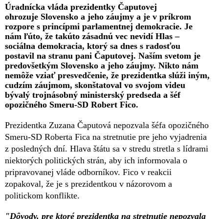
Úradnícka vláda prezidentky Čaputovej
ohrozuje Slovensko a jeho záujmy a je v príkrom
rozpore s princípmi parlamentnej demokracie. Je
nám ľúto, že takúto zásadnú vec nevidí Hlas –
sociálna demokracia, ktorý sa dnes s radosťou
postavil na stranu pani Čaputovej. Naším svetom je
predovšetkým Slovensko a jeho záujmy. Nikto nám
nemôže vziať presvedčenie, že prezidentka slúži iným,
cudzím záujmom, skonštatoval vo svojom videu
bývalý trojnásobný ministerský predseda a šéf
opozičného Smeru-SD Robert Fico.
Prezidentka Zuzana Čaputová nepozvala šéfa opozičného
Smeru-SD Roberta Fica na stretnutie pre jeho vyjadrenia
z posledných dní. Hlava štátu sa v stredu stretla s lídrami
niektorých politických strán, aby ich informovala o
pripravovanej vláde odborníkov. Fico v reakcii
zopakoval, že je s prezidentkou v názorovom a
politickom konflikte.
"Dôvody, pre ktoré prezidentka na stretnutie nepozvala