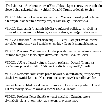
„Do Iránu sa nič nedostane bez nášho súhlasu, kým neuzavrieme dohodu
alebo úplne nekapitulujú,“ vyhlásil Donald Trump a dodal, že „Irán
nikdy nebude mať jadrovú zbraň!“
VIDEO: Migrant v Ceute sa priznal, že z Maroka utiekol pred políciou
a možným obvinením z vraždy svojej kamarátky. Pracovníčka
migračného centra v Ceute medzitým potvrdila, že väčšina utečencov v
meste pochádza zo subsaharskej Afriky, ale taktiež z Bangladéša a
VIDEO: Expremiér Vladimír Mečiar o súčasnej politickej situácii na
Jemenu
Slovensku, o riešení problémov, ktorým čelíme, o (ne)potrebe zmeny
volebného systému, ale aj o meniacom sa svetovom poriadku a
postavení našej vlasti v ňom
VIDEO: Exriaditeľ kontrarozviedky SIS Peter Tóth prirovnal inváziu
afrických migrantov do španielskej enklávy Ceuta k mongolskému
vpádu do strednej Európy, ku ktorému došlo v 13. storočí
VIDEO: Poslanec Matovičovho hnutia posielal sexuálne ladené správy a
intímne fotografie maloletým dievčatám, narazil však na lovca
pedofilov
VIDEO: „USA a Izrael vojnu s Iránom prehrali. Donald Trump sa
podľa mňa pokúsi urobiť zúfalý krok a situáciu vyhrotiť,“ tvrdí
americký armádny plukovník vo výslužbe Douglas Macgregor
VIDEO: Nemecká ministerka práce hovorí o katastrofálnej rozpočtovej
situácii vo svojej krajine. Nemecko podľa nej navyše stratilo vedúce
postavenie v mnohých technologických oblastiach
Irán a Omán sú blízko k dohode o trase cez Hormuzský prieliv. Donald
Trump avizuje nové rokovania medzi USA a Iránom
VIDEO: Profesor Peter Staněk o konci nadvlády Západu, strete
civilizácií, ale aj o tom, kto nad svetom prevezme moc