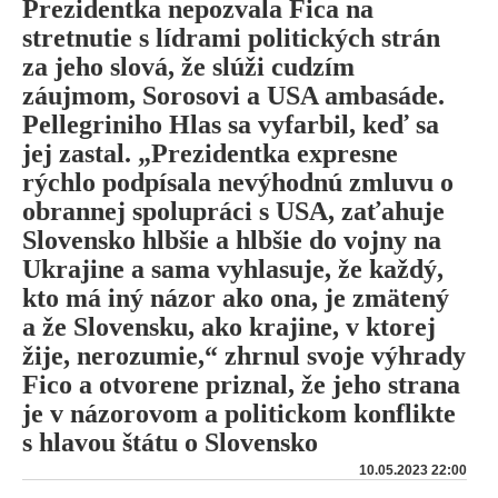
Prezidentka nepozvala Fica na
stretnutie s lídrami politických strán
za jeho slová, že slúži cudzím
záujmom, Sorosovi a USA ambasáde.
Pellegriniho Hlas sa vyfarbil, keď sa
jej zastal. „Prezidentka expresne
rýchlo podpísala nevýhodnú zmluvu o
obrannej spolupráci s USA, zaťahuje
Slovensko hlbšie a hlbšie do vojny na
Ukrajine a sama vyhlasuje, že každý,
kto má iný názor ako ona, je zmätený
a že Slovensku, ako krajine, v ktorej
žije, nerozumie,“ zhrnul svoje výhrady
Fico a otvorene priznal, že jeho strana
je v názorovom a politickom konflikte
s hlavou štátu o Slovensko
10.05.2023 22:00