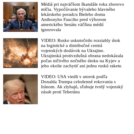
Médiá pri najväčšom škandále roka zborovo
mlčia. Vypočúvanie bývaleho hlavného
lekárskeho poradcu Bieleho domu
Anthonyho Fauciho pred výborom
amerického Senátu väčšina médií
ignorovala
VIDEO: Rusko uskutočnilo rozsiahly útok
na logistické a distribučné centrá
vojenských dodávok na Ukrajine.
Ukrajinská protivzdušná obrana nedokázala
počas ničivého nočného útoku na Kyjev a
jeho okolie zachytiť ani jednu ruskú raketu
VIDEO: USA viedli v utorok podľa
Donalda Trumpa celodenné rokovania s
Iránom. Ak zlyhajú, sľubuje tvrdý vojenský
zásah proti Teheránu