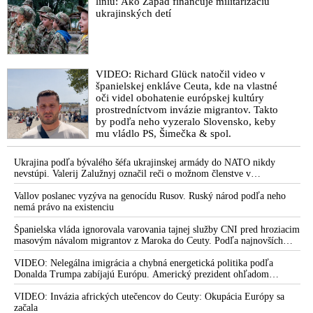
sa na pokyn svojich západných či
líniu: Ako Západ financuje militarizáciu
izraelských sponzorov snaží zatiahnuť
ukrajinských detí
Európu a ďalšie krajiny do širšieho
vojnového konfliktu
VIDEO: Richard Glück natočil video v
španielskej enkláve Ceuta, kde na vlastné
oči videl obohatenie európskej kultúry
prostredníctvom invázie migrantov. Takto
by podľa neho vyzeralo Slovensko, keby
mu vládlo PS, Šimečka & spol.
Ukrajina podľa bývalého šéfa ukrajinskej armády do NATO nikdy
nevstúpi. Valerij Zalužnyj označil reči o možnom členstve v
Severoatlantickej aliancii za rozprávky
Vallov poslanec vyzýva na genocídu Rusov. Ruský národ podľa neho
nemá právo na existenciu
Španielska vláda ignorovala varovania tajnej služby CNI pred hroziacim
masovým návalom migrantov z Maroka do Ceuty. Podľa najnovších
správ preniklo do tejto španielskej exklávy na severe Afriky vyše 70-
tisíc migrantov
VIDEO: Nelegálna imigrácia a chybná energetická politika podľa
Donalda Trumpa zabíjajú Európu. Americký prezident ohľadom
eskalácie konfliktu s Iránom vyhlásil, že armáda USA bola na jeho
príkaz pripravená uskutočniť „najväčší útok od druhej svetovej vojny“
VIDEO: Invázia afrických utečencov do Ceuty: Okupácia Európy sa
začala