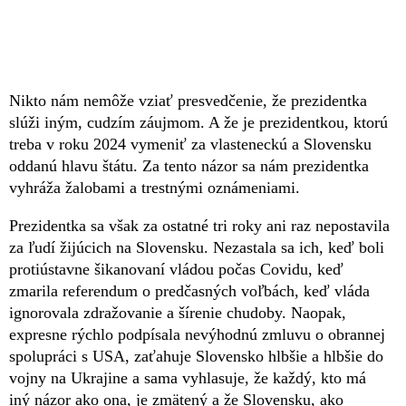
Nikto nám nemôže vziať presvedčenie, že prezidentka
slúži iným, cudzím záujmom. A že je prezidentkou, ktorú
treba v roku 2024 vymeniť za vlasteneckú a Slovensku
oddanú hlavu štátu. Za tento názor sa nám prezidentka
vyhráža žalobami a trestnými oznámeniami.
Prezidentka sa však za ostatné tri roky ani raz nepostavila
za ľudí žijúcich na Slovensku. Nezastala sa ich, keď boli
protiústavne šikanovaní vládou počas Covidu, keď
zmarila referendum o predčasných voľbách, keď vláda
ignorovala zdražovanie a šírenie chudoby. Naopak,
expresne rýchlo podpísala nevýhodnú zmluvu o obrannej
spolupráci s USA, zaťahuje Slovensko hlbšie a hlbšie do
vojny na Ukrajine a sama vyhlasuje, že každý, kto má
iný názor ako ona, je zmätený a že Slovensku, ako