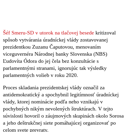
Šéf Smeru-SD v utorok na tlačovej besede
kritizoval
spôsob vytvárania úradníckej vlády zostavovanej
prezidentkou Zuzanu Čaputovou, menovaním
viceguvernéra Národnej banky Slovenska (NBS)
Ľudovíta Ódora do jej čela bez konzultácie s
parlamentnými stranami, ignorujúc tak výsledky
parlamentných volieb v roku 2020.
Proces skladania prezidentskej vlády označil za
antidemokratický a spochybnil legitímnosť úradníckej
vlády, ktorej nominácie podľa neho vznikajú v
pochybných nikým nevolených štruktúrach. V tejto
súvislosti hovoril o záujmových skupinách okolo Sorosa
a jeho deštrukčnej siete pomáhajúcej organizovať po
celom svete prevraty.