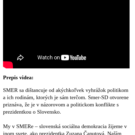
Prepis videa:
SMER sa dištancuje od akýchkoľvek vyhrážok politikom
a ich rodinám, ktorých je sám terčom. Smer-SD otvorene
priznáva, že je v názorovom a politickom konflikte s
prezidentkou o Slovensko.
My v SMERe – slovenská sociálna demokracia žijeme v
inom svete, ako prezidentka Zuzana Čaputová. Naším