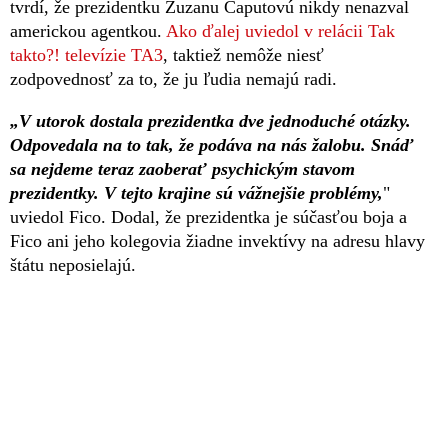
tvrdí, že prezidentku Zuzanu Čaputovú nikdy nenazval
americkou agentkou.
Ako ďalej uviedol v relácii Tak
takto?! televízie TA3
, taktiež nemôže niesť
zodpovednosť za to, že ju ľudia nemajú radi.
„V utorok dostala prezidentka dve jednoduché otázky.
Odpovedala na to tak, že podáva na nás žalobu. Snáď
sa nejdeme teraz zaoberať psychickým stavom
prezidentky. V tejto krajine sú vážnejšie problémy,
"
uviedol Fico. Dodal, že prezidentka je súčasťou boja a
Fico ani jeho kolegovia žiadne invektívy na adresu hlavy
štátu neposielajú.