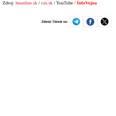
Zdroj:
hnonline.sk
/
cas.sk
/ YouTube /
InfoVojna
Zdielať článok na: