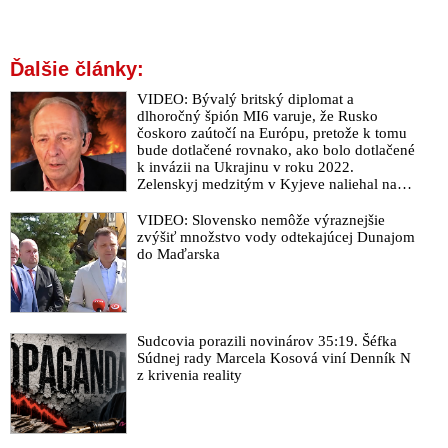
Ďalšie články:
VIDEO: Bývalý britský diplomat a
dlhoročný špión MI6 varuje, že Rusko
čoskoro zaútočí na Európu, pretože k tomu
bude dotlačené rovnako, ako bolo dotlačené
k invázii na Ukrajinu v roku 2022.
Zelenskyj medzitým v Kyjeve naliehal na
zhromaždených diplomatov, aby vo svete
zháňali energie pre Ukrajinu na zimu. Putin
VIDEO: Slovensko nemôže výraznejšie
vraj bude mobilizovať a vojna sa do zimy
zvýšiť množstvo vody odtekajúcej Dunajom
pravdepodobne neskončí
do Maďarska
Sudcovia porazili novinárov 35:19. Šéfka
Súdnej rady Marcela Kosová viní Denník N
z krivenia reality