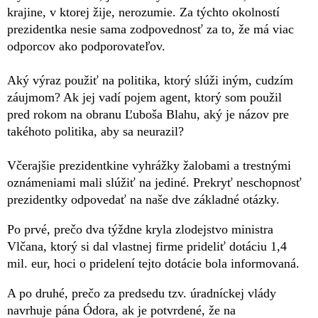
krajine, v ktorej žije, nerozumie. Za týchto okolností
prezidentka nesie sama zodpovednosť za to, že má viac
odporcov ako podporovateľov.
Aký výraz použiť na politika, ktorý slúži iným, cudzím
záujmom? Ak jej vadí pojem agent, ktorý som použil
pred rokom na obranu Ľuboša Blahu, aký je názov pre
takéhoto politika, aby sa neurazil?
Včerajšie prezidentkine vyhrážky žalobami a trestnými
oznámeniami mali slúžiť na jediné. Prekryť neschopnosť
prezidentky odpovedať na naše dve základné otázky.
Po prvé, prečo dva týždne kryla zlodejstvo ministra
Vlčana, ktorý si dal vlastnej firme prideliť dotáciu 1,4
mil. eur, hoci o pridelení tejto dotácie bola informovaná.
A po druhé, prečo za predsedu tzv. úradníckej vlády
navrhuje pána Ódora, ak je potvrdené, že na