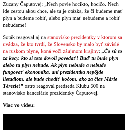
Zuzany Čaputovej: „Nech povie hocikto, hocičo. Nech
ide cestou akou chce, ale tu je otázka, že či budeme mať
plyn a budeme robiť, alebo plyn mať nebudeme a robiť
nebudeme!
Soták reagoval aj na
stanovisko prezidentky v ktorom sa
uvádza, že kto tvrdí, že Slovensko by malo byť závislé
na ruskom plyne, koná voči záujmom krajiny
:
„Čo sú to
za kecy, kto si toto dovolí povedať! Buď tu bude plyn
alebo tu plyn nebude. Ak plyn nebude a nebude
fungovať ekonomika, ani prezidentka nepôjde
lietadlom, ale bude chodiť kočom, ako za čias Márie
Térezie!”
ostro reagoval predseda Klubu 500 na
stanovisko kancelárie prezidentky Čaputovej.
Viac vo videu: