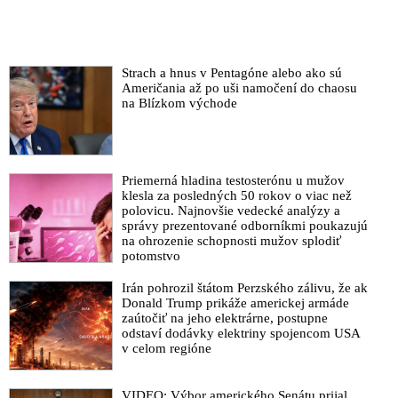
Strach a hnus v Pentagóne alebo ako sú
Američania až po uši namočení do chaosu
na Blízkom východe
Priemerná hladina testosterónu u mužov
klesla za posledných 50 rokov o viac než
polovicu. Najnovšie vedecké analýzy a
správy prezentované odborníkmi poukazujú
na ohrozenie schopnosti mužov splodiť
potomstvo
Irán pohrozil štátom Perzského zálivu, že ak
Donald Trump prikáže americkej armáde
zaútočiť na jeho elektrárne, postupne
odstaví dodávky elektriny spojencom USA
v celom regióne
VIDEO: Výbor amerického Senátu prijal