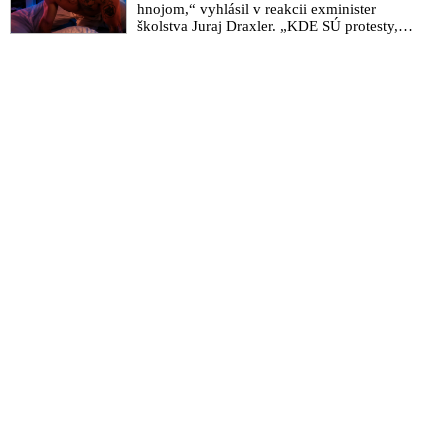
hnojom,“ vyhlásil v reakcii exminister
školstva Juraj Draxler. „KDE SÚ protesty,
výkriky či štrajky novinárov a mediálnych
pracovníkov?“ spýtal sa