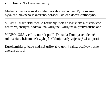
viní Denník N z krivenia reality
Médiá pri najväčšom škandále roka zborovo mlčia. Vypočúvanie
bývaleho hlavného lekárskeho poradcu Bieleho domu Anthonyho
Fauciho pred výborom amerického Senátu väčšina médií ignorovala
VIDEO: Rusko uskutočnilo rozsiahly útok na logistické a distribučné
centrá vojenských dodávok na Ukrajine. Ukrajinská protivzdušná obrana
nedokázala počas ničivého nočného útoku na Kyjev a jeho okolie
zachytiť ani jednu ruskú raketu
VIDEO: USA viedli v utorok podľa Donalda Trumpa celodenné
rokovania s Iránom. Ak zlyhajú, sľubuje tvrdý vojenský zásah proti
Teheránu
Eurokomisia sa bude naďalej usilovať o úplný zákaz dodávok ruskej
energie do EÚ