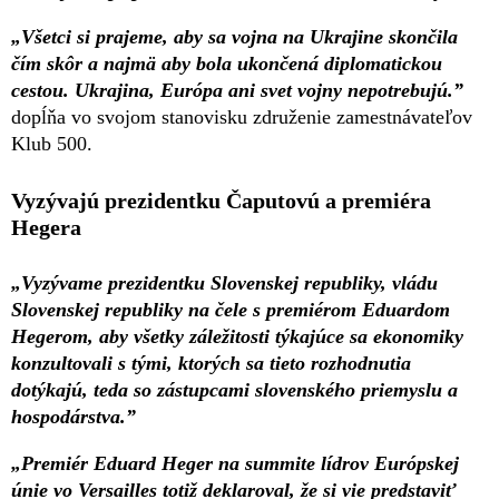
„Všetci si prajeme, aby sa vojna na Ukrajine skončila
čím skôr a najmä aby bola ukončená diplomatickou
cestou. Ukrajina, Európa ani svet vojny nepotrebujú.”
dopĺňa vo svojom stanovisku združenie zamestnávateľov
Klub 500.
Vyzývajú prezidentku Čaputovú a premiéra
Hegera
„Vyzývame prezidentku Slovenskej republiky, vládu
Slovenskej republiky na čele s premiérom Eduardom
Hegerom, aby všetky záležitosti týkajúce sa ekonomiky
konzultovali s tými, ktorých sa tieto rozhodnutia
dotýkajú, teda so zástupcami slovenského priemyslu a
hospodárstva.”
„Premiér Eduard Heger na summite lídrov Európskej
únie vo Versailles totiž deklaroval, že si vie predstaviť