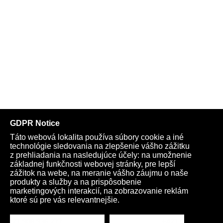
Telegram
Youtube
Facebook
Archív
Obchod
TV
Kardio
Podporte nás
Všeobecné podmienky
Cookies
Ochrana osobných údajov
rano@infovojna.bz
+421 908 936 277
+421 950 661 116