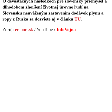
O devastačných následkoch pre slovenský priemysel a
dlhodobom zhoršení životnej úrovne ľudí na
Slovensku neuváženým zastavením dodávok plynu a
ropy z Ruska sa dozviete aj v článku
TU
.
Zdroj:
ereport.sk
/ YouTube /
InfoVojna