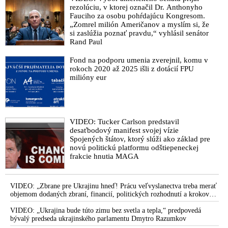
rezolúciu, v ktorej označil Dr. Anthonyho
Fauciho za osobu pohŕdajúcu Kongresom.
„Zomrel milión Američanov a myslím si, že
si zaslúžia poznať pravdu,“ vyhlásil senátor
Rand Paul
Fond na podporu umenia zverejnil, komu v
rokoch 2020 až 2025 išli z dotácií FPU
milióny eur
VIDEO: Tucker Carlson predstavil
desaťbodový manifest svojej vízie
Spojených štátov, ktorý slúži ako základ pre
novú politickú platformu odštiepeneckej
frakcie hnutia MAGA
VIDEO: „Zbrane pre Ukrajinu hneď! Prácu veľvyslanectva treba merať
objemom dodaných zbraní, financií, politických rozhodnutí a krokov
tlaku na nepriateľa,“ povedal Volodymyr Zelenskyj zhromaždeným
ukrajinským diplomatom v Kyjeve. Donald Trump mu potom odkázal,
VIDEO: „Ukrajina bude túto zimu bez svetla a tepla,“ predpovedá
že USA Ukrajine nedodajú protiraketové systémy Patriot
bývalý predseda ukrajinského parlamentu Dmytro Razumkov