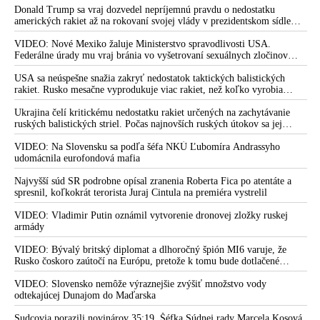
Donald Trump sa vraj dozvedel nepríjemnú pravdu o nedostatku
amerických rakiet až na rokovaní svojej vlády v prezidentskom sídle
Camp David v Marylande, a preto musel odložiť plánované útoky na
Irán. Prezident USA sa pre to údajne pohádal so šéfom Pentagónu, lebo
VIDEO: Nové Mexiko žaluje Ministerstvo spravodlivosti USA.
bol presvedčený o opaku
Federálne úrady mu vraj bránia vo vyšetrovaní sexuálnych zločinov
organizátora pedofilnej siete Jeffreyho Epsteina. Ten mal nariadiť, aby
dve dievčatá zo zahraničia, ktoré boli uškrtené počas drsného
USA sa neúspešne snažia zakryť nedostatok taktických balistických
fetišistického sexu, pochovali v blízkosti jeho ranča v tomto americkom
rakiet. Rusko mesačne vyprodukuje viac rakiet, než koľko vyrobia
štáte
všetci producenti systémov Patriot dohromady
Ukrajina čelí kritickému nedostatku rakiet určených na zachytávanie
ruských balistických striel. Počas najnovších ruských útokov sa jej
nepodarilo zostreliť ani jednu. Volodymyr Zelenskyj sa v zúfalstve snaží
prostredníctvom NATO zabezpečiť ich dodávky
VIDEO: Na Slovensku sa podľa šéfa NKÚ Ľubomíra Andrassyho
udomácnila eurofondová mafia
Najvyšší súd SR podrobne opísal zranenia Roberta Fica po atentáte a
spresnil, koľkokrát terorista Juraj Cintula na premiéra vystrelil
VIDEO: Vladimir Putin oznámil vytvorenie dronovej zložky ruskej
armády
VIDEO: Bývalý britský diplomat a dlhoročný špión MI6 varuje, že
Rusko čoskoro zaútočí na Európu, pretože k tomu bude dotlačené
rovnako, ako bolo dotlačené k invázii na Ukrajinu v roku 2022.
Zelenskyj medzitým v Kyjeve naliehal na zhromaždených diplomatov,
VIDEO: Slovensko nemôže výraznejšie zvýšiť množstvo vody
aby vo svete zháňali energie pre Ukrajinu na zimu. Putin vraj bude
odtekajúcej Dunajom do Maďarska
mobilizovať a vojna sa do zimy pravdepodobne neskončí
Sudcovia porazili novinárov 35:19. Šéfka Súdnej rady Marcela Kosová