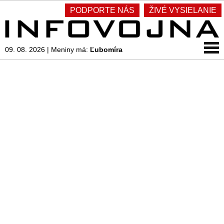
PODPORTE NÁS
ŽIVÉ VYSIELANIE
09. 08. 2026
|
Meniny má:
Ľubomíra