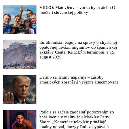
VIDEO: Matovičova svorka hyen alebo O
močiari slovenskej politiky
Eurokomisia reaguje na správy o chystanej
opätovnej invázii migrantov do španielskej
exklávy Ceuta. Kritickým termínom je 15.
august 2026
Darmo sa Trump naparuje – zásoby
amerických zbraní sú výrazne zdecimované
Polícia sa začala zaoberať podozrením zo
znásilnenia v reality šou Markízy Party
Shore. „Komerčné televízie prinášajú
totálny odpad, mozgy ľudí zasypávajú