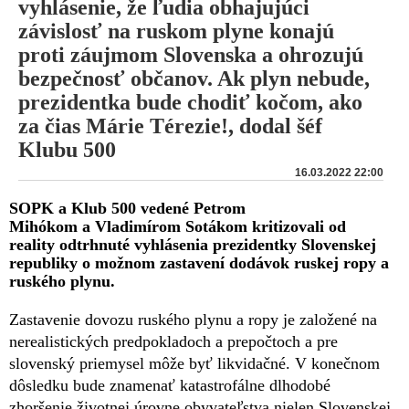
vyhlásenie, že ľudia obhajujúci
závislosť na ruskom plyne konajú
proti záujmom Slovenska a ohrozujú
bezpečnosť občanov. Ak plyn nebude,
prezidentka bude chodiť kočom, ako
za čias Márie Térezie!, dodal šéf
Klubu 500
16.03.2022 22:00
SOPK a Klub 500 vedené Petrom
Mihókom a Vladimírom Sotákom kritizovali od
reality odtrhnuté vyhlásenia prezidentky Slovenskej
republiky o možnom zastavení dodávok ruskej ropy a
ruského plynu.
Zastavenie dovozu ruského plynu a ropy je založené na
nerealistických predpokladoch a prepočtoch a pre
slovenský priemysel môže byť likvidačné. V konečnom
dôsledku bude znamenať katastrofálne dlhodobé
zhoršenie životnej úrovne obyvateľstva nielen Slovenskej