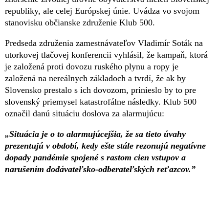
republiky, ale celej Európskej únie. Uvádza vo svojom
stanovisku občianske združenie Klub 500.
Predseda združenia zamestnávateľov Vladimír Soták na
utorkovej tlačovej konferencii vyhlásil, že kampaň, ktorá
je založená proti dovozu ruského plynu a ropy je
založená na nereálnych základoch a tvrdí, že ak by
Slovensko prestalo s ich dovozom, prinieslo by to pre
slovenský priemysel katastrofálne následky. Klub 500
označil danú situáciu doslova za alarmujúcu:
„Situácia je o to alarmujúcejšia, že sa tieto úvahy
prezentujú v období, kedy ešte stále rezonujú negatívne
dopady pandémie spojené s rastom cien vstupov a
narušením dodávateľsko‐odberateľských reťazcov.”