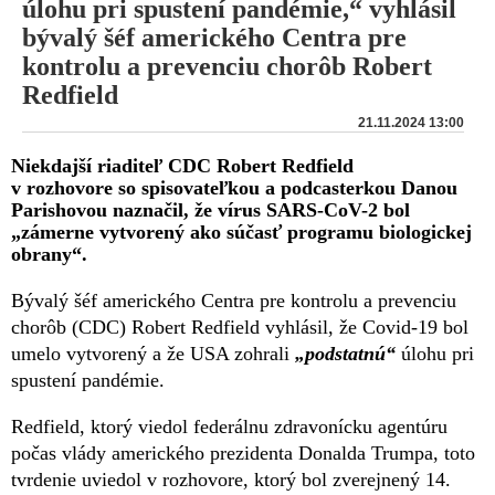
úlohu pri spustení pandémie,“ vyhlásil
bývalý šéf amerického Centra pre
kontrolu a prevenciu chorôb Robert
Redfield
21.11.2024 13:00
Niekdajší riaditeľ CDC Robert Redfield
v rozhovore so spisovateľkou a podcasterkou Danou
Parishovou naznačil, že vírus SARS-CoV-2 bol
„zámerne vytvorený ako súčasť programu biologickej
obrany“.
Bývalý šéf amerického Centra pre kontrolu a prevenciu
chorôb (CDC) Robert Redfield vyhlásil, že Covid-19 bol
umelo vytvorený a že USA zohrali
„podstatnú“
úlohu pri
spustení pandémie.
Redfield, ktorý viedol federálnu zdravonícku agentúru
počas vlády amerického prezidenta Donalda Trumpa, toto
tvrdenie uviedol v rozhovore, ktorý bol zverejnený 14.