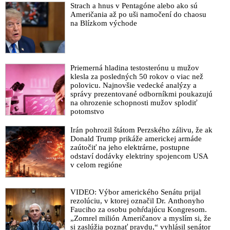
informovať o nebezpečenstve mRNA vakcín a priblížila aj
pracovníkov?“ spýtal sa
Strach a hnus v Pentagóne alebo ako sú
výsledky klinického testovania anticovidových injekcií od
Američania až po uši namočení do chaosu
Pfizeru a Moderny
na Blízkom východe
VIDEO: Vládny splnomocnenec Kotlár položil SAV a ŠÚKL
vážne otázky týkajúce sa mRNA vakcín. Ľudské práva sú
podľa neho naďalej porušované a vedecké fakty zahmlievané.
Prezentoval zároveň obavy, že nezaočkovaní ľudia by mohli
Priemerná hladina testosterónu u mužov
klesla za posledných 50 rokov o viac než
cez krvnú transfúziu nedobrovoľne dostať očkovaciu látku
polovicu. Najnovšie vedecké analýzy a
VIDEO: Premiér Fico spochybnil význam očkovania proti
správy prezentované odborníkmi poukazujú
koronavírusu a hovoril o experimentálnych vakcínach, ktoré
na ohrozenie schopnosti mužov splodiť
potomstvo
podľa neho spôsobujú ľuďom nielen vážne zdravotné
problémy, ale aj smrť. Dodal, že v rámci očkovania
Irán pohrozil štátom Perzského zálivu, že ak
anticovidovými injekciami ide o obrovský biznis. „Je otázka
Donald Trump prikáže americkej armáde
času, kedy zhromaždíme všetky informácie ohľadne covidu,“
zaútočiť na jeho elektrárne, postupne
vyhlásil v parlamente predseda vlády, keď reagoval na kritiku
odstaví dodávky elektriny spojencom USA
vládneho splnomocnenca Petra Kotlára zo strany rusofóbneho
v celom regióne
liberála Ondreja Dostála zo SaS, ktorý bol súčasťou vládnej
garnitúry páchajúcej počas tzv. pandémie zločiny v mene
VIDEO: Výbor amerického Senátu prijal
ochorenia Covid-19
rezolúciu, v ktorej označil Dr. Anthonyho
Fauciho za osobu pohŕdajúcu Kongresom.
VIDEO: „Hanbím sa za slovenských lekárov, ktorí sa nevedia
„Zomrel milión Američanov a myslím si, že
postaviť za mňa a proti očkovaniu mRNA injekciami. Tu došlo
si zaslúžia poznať pravdu,“ vyhlásil senátor