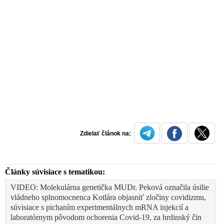
Zdielať článok na:
Články súvisiace s tematikou:
VIDEO: Molekulárna genetička MUDr. Peková označila úsilie
vládneho splnomocnenca Kotlára objasniť zločiny covidizmu,
súvisiace s pichaním experimentálnych mRNA injekcií a
laboratórnym pôvodom ochorenia Covid-19, za hrdinský čin