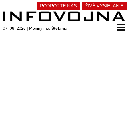
PODPORTE NÁS
ŽIVÉ VYSIELANIE
07. 08. 2026
|
Meniny má:
Štefánia