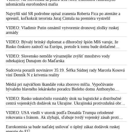
udomácnila eurofondová mafia
VIDEO: Zmocněnec slovenské vlády Peter Kotlár vyrazil do
války proti farmaceutické mafii a navrhuje zákaz mRNA
Najvyšší súd SR podrobne opísal zranenia Roberta Fica po atentáte a
vakcín, odstoupení od smluv s WHO & vyšetření covidového
spresnil, koľkokrát terorista Juraj Cintula na premiéra vystrelil
teroru proti slovenským občanům. Na pomoc si pozval
VIDEO: Vladimir Putin oznámil vytvorenie dronovej zložky ruskej
předního amerického vědce a lékaře Dr. Richarda Fleminga,
armády
který se zřejmě stane ministrem zdravotnictví v Trumpově
vládě
VIDEO: Bývalý britský diplomat a dlhoročný špión MI6 varuje, že
Rusko čoskoro zaútočí na Európu, pretože k tomu bude dotlačené
Spoločnosť všeobecných lekárov Slovenska spochybňuje
rovnako, ako bolo dotlačené k invázii na Ukrajinu v roku 2022.
laboratórny pôvod vírusu SARS-CoV, dokázateľné fatálne
Zelenskyj medzitým v Kyjeve naliehal na zhromaždených diplomatov,
VIDEO: Slovensko nemôže výraznejšie zvýšiť množstvo vody
aby vo svete zháňali energie pre Ukrajinu na zimu. Putin vraj bude
odtekajúcej Dunajom do Maďarska
zdravotné dopady účinku experimentálnych mRNa vakcín
mobilizovať a vojna sa do zimy pravdepodobne neskončí
proti Covid-19, šíri nenávisť voči splnomocnencovi vlády
Sudcovia porazili novinárov 35:19. Šéfka Súdnej rady Marcela Kosová
Kotlárovi a plne sa riadi spolitizovanou a falošnou vedou
viní Denník N z krivenia reality
ovplyvnenou farmaceutickými firmami a založenou na
Médiá pri najväčšom škandále roka zborovo mlčia. Vypočúvanie
korporátnom vedeckom konsenze pod taktovkou WHO a
bývaleho hlavného lekárskeho poradcu Bieleho domu Anthonyho
Svetového ekonomického fóra v Davose
Fauciho pred výborom amerického Senátu väčšina médií ignorovala
VIDEO: Rusko uskutočnilo rozsiahly útok na logistické a distribučné
Po spolitizovaných vedcoch si robí hanbu aj Lekárska fakulta
centrá vojenských dodávok na Ukrajine. Ukrajinská protivzdušná obrana
UK na čele s jej vedením. Alarmujúce vyhlásenie vládneho
nedokázala počas ničivého nočného útoku na Kyjev a jeho okolie
splnomocnenca Kotlára o mRNA vakcínach ako biologických
zachytiť ani jednu ruskú raketu
VIDEO: USA viedli v utorok podľa Donalda Trumpa celodenné
zbraniach vraj nie je medicínou založenou na dôkazoch. Alma
rokovania s Iránom. Ak zlyhajú, sľubuje tvrdý vojenský zásah proti
Teheránu
mater budúcich lekárov v Bratislave nevidí žiadne
Eurokomisia sa bude naďalej usilovať o úplný zákaz dodávok ruskej
nebezpečenstvo v anticovidových injekciách, napriek
energie do EÚ