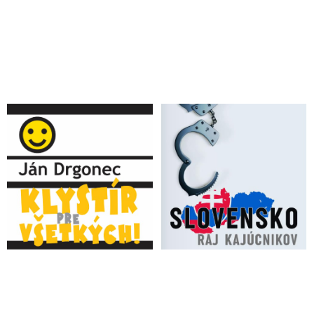
biologických zbraniach, vyhlásil ruský veľvyslanec v
Holandsku
VIDEO: Odborník na patentové právo Dr. David Martin &
Veľký pandemický podvod (2. časť rozhovoru o zákulisí a
povahe nášho sveta, ktorého podstata a spôsoby fungovania sú
pred očami verejnosti zámerne skryté, ale aj o nádeji na
spravodlivosť pre všetkých ľudí)
VIDEO: Odborník na patentové právo Dr. David Martin &
Veľký pandemický podvod (1. časť rozhovoru o zákulisí a
povahe nášho sveta, ktorého podstata a spôsoby fungovania sú
pred očami verejnosti zámerne skryté)
VIDEO: Vynálezca mRNA technológie Dr. Robert Malone o
lekárskej (ne)slobode, nevídanej cenzúre a psychologickej
vojne proti ľuďom, ktorá bola premyslene zorganizovaná za
účelom kontrolovania a manipulovania ľudskej populácie
VIDEO: Chcete sa dostať hlboko do králičej nory novodobej
mechaniky cenzúry a zistiť ako funguje pavučina riadenia
procesov na planéte Zem? Kto určuje, čo nesmieme hovoriť v
Európskej únii a kto riadi farebné revolúcie? To a ešte o mnoho
viac sa dozviete v rozhovore Tuckera Carlsona s bývalým