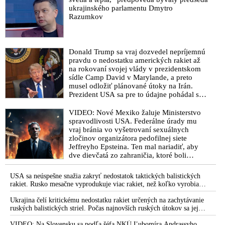
očkoval experimentálnou mRNA vakcínou, o ktorej neboli
ukrajinského parlamentu Dmytro
Razumkov
predložené dôkazy ani o účinnosti, ani o bezpečnosti“. Trestné
oznámenie smeroval aj na odchádzajúcu ministerku
zdravotníctva Zuzanu Dolinkovú pre spáchanie trestného činu
s pokračujúcimi následkami proti zdraviu slovenskej populácie,
Donald Trump sa vraj dozvedel nepríjemnú
ktorého sa podľa neho dopustila rozhodnutím pokračovať v
pravdu o nedostatku amerických rakiet až
očkovaní Slovákov anticovidovými injekciami
na rokovaní svojej vlády v prezidentskom
sídle Camp David v Marylande, a preto
„Čím sa previnil náš kolega MUDr. Kotlár? Že sa pýta na
musel odložiť plánované útoky na Irán.
pôvod vírusu SARS-CoV-2? Ktorý lekár vlastní patent na
Prezident USA sa pre to údajne pohádal so
šéfom Pentagónu, lebo bol presvedčený o
rozum, že všetko mu je v medicíne jasné, že sa nemôže mýliť?
opaku
VIDEO: Nové Mexiko žaluje Ministerstvo
A koľkí z nás lekárov v prípade omylu nájdu v sebe toľko
spravodlivosti USA. Federálne úrady mu
odvahy, aby povedali: prepáčte, odpustite mi, pomýlil som sa
vraj bránia vo vyšetrovaní sexuálnych
… ? Vládny splnomocnenec oprávnene žiada, aby boli
zločinov organizátora pedofilnej siete
zodpovedané otázky, ktoré položil. A nie je ich málo,“
Jeffreyho Epsteina. Ten mal nariadiť, aby
upozorňuje svojich kolegov lekárov MUDr. Martin Jančuška
dve dievčatá zo zahraničia, ktoré boli
uškrtené počas drsného fetišistického sexu,
VIDEO: Dr. Richard M. Fleming poskytol slovenskej vláde
pochovali v blízkosti jeho ranča v tomto
USA sa neúspešne snažia zakryť nedostatok taktických balistických
obsiahly materiál týkajúci sa pôvodu vírusu SARS-CoV-2 a
americkom štáte
rakiet. Rusko mesačne vyprodukuje viac rakiet, než koľko vyrobia
škodlivosti mRNA vakcín: „Dúfam, že budete mať odvahu
všetci producenti systémov Patriot dohromady
vyzvať na vyšetrovanie ľudí zodpovedných za vývoj týchto
Ukrajina čelí kritickému nedostatku rakiet určených na zachytávanie
ruských balistických striel. Počas najnovších ruských útokov sa jej
biologických zbraní a eugenické genetické vakcíny stiahnete z
nepodarilo zostreliť ani jednu. Volodymyr Zelenskyj sa v zúfalstve snaží
trhu“
prostredníctvom NATO zabezpečiť ich dodávky
VIDEO: Na Slovensku sa podľa šéfa NKÚ Ľubomíra Andrassyho