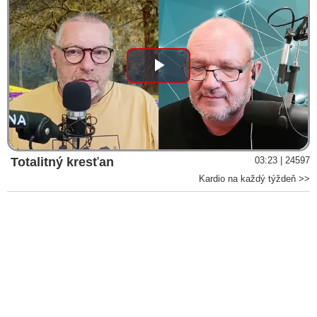
premyslený zločin, v dôsledku ktorého zomreli po celom svete
milióny ľudí
VIDEO: Vynálezca mRNA technológie Dr. Robert Malone na
stretnutí odborníkov na tému Pandémie Covid-19, vakcinácii a
jej následkoch v britskom parlamente vyhlásil, že došlo k
Play
psychologickej operácii a propagande a priznal existenciu
armádnej technológie schopnej vyzbrojiť patogény, ktorú v
Video
súčasnosti dokáže reprodukovať každý vzdelaný biológ.
Varoval tiež pred hrozbami, ktoré sa už v čase covidovej
hystérie uplatnili ako prehnaná reakcia vlád po celom svete na
koronavírus. Ľuďom sa v rámci tohto postupu podľa neho
Totalitný kresťan
03:23 | 24597
klamalo o účinnosti vakcín, čím došlo k porušeniu
Kardio na každý týždeň >>
Norimberského kódexu, tým pádom k nerešpektovaniu ľudskej
dôstojnosti a jeho vedecký odbor sa týmito praktikami sám
zdecimoval
Čínská vědkyně z laboratoře, odkud zřejmě unikl Covid-19,
tvrdí, že další epidemie je vysoce pravděpodobná
Klíčový utajovaný e-mail ukazuje, že doktor Fauci věděl, že
virus SARS CoV 2 unikl z wuchanského virologického
institutu