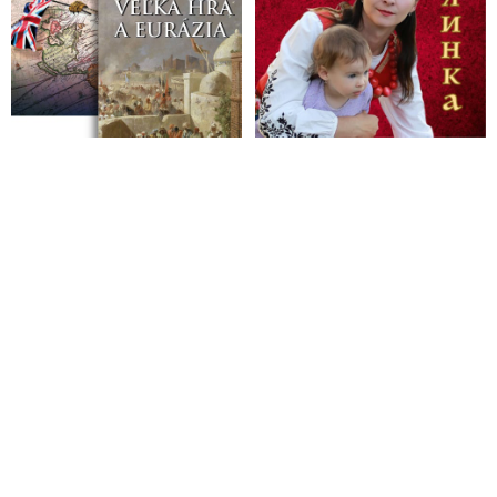
americký imunológ a hlavný zdravotnícky poradca Bieleho
domu počas tzv. pandémie ochorenia Covid-19, spôsobenou
prenosom akútneho respiračného syndrómu SARS-CoV-2,
čelil nepríjemným otázkam. Americká kongresmanka Marjorie
Taylor Greene mu na vypočúvaní povedala, že by mal byť
trestne stíhaný za zločiny proti ľudskosti: „Patríte do väzenia!“
VIDEO: Profesor Jeffrey Sachs & Tucker Carlson o pôvode
Covidu-19, o vyzbrojovaní koronavírusu v laboratóriu, aby sa
stal infekčnejším, o útočných vojnách v réžii USA & NATO,
ale aj o prevratoch organizovaných CIA po celom svete
VIDEO: Prečo lekársky a vládny režim vnucoval svetu
anticovidovú vakcínu, aj keď vedel, že nefunguje? Dr. Michael
Nehls hovorí, že tu nejde o zdravie alebo peniaze, ale o
ovládnutie ľudskej mysle: „Cez strach a následný neurotoxický
efekt, ktorý napáda hipokampus, zničiť mentálny imunitný
systém. Človeku sa potom znižuje psychická odolnosť, upadá
do depresie a dochádza k vypínaniu mnohých funkcií, vrátane
zvedavosti a schopnosti premýšľať“
USA naďalej prevádzkujú biologické laboratóriá na Ukrajine.
Washington sa snaží zakryť tieto aktivity blokovaním snahy
Ruska o prísnejšiu kontrolu dodržiavania Dohovoru o