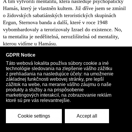
A tím vytvořili mentalitu, která následuje psychopatický
Hamás, který je vlastněn kultem. Již dříve jsem se zmínil
o židovských sabatiánských teroristických skupinách
Ergun, Sternova banda a další, které v roce 1948
vybombardovaly a terorizovaly Izrael do existence. No,
ta mentalita je nedělitelná, nerozlišitelná od mentality,
kterou vidíme u Hamásu.
Máme podle všeho dvě strany. Ve skutečnosti však jednu
stranu. Které proti sobě bojují, získává jiné lidi, aby za
ně bojovali, čímž umožňuje vyvražďování židovských
civilistů, a Hamás ví, že toto vyvražďování povede k
vyvražďování palestinských civilistů. Je to jedna a tatáž
strana, dámy a pánové. A to se děje po celém světě
neustále. Vidíte různé strany, vidíte různé skupiny.
Ale je to stejná agenda. Stejná psychopatie, stejné zlo,
které lze vidět na veřejnosti, a my, prosím, my jako
lidská rasa musíme začít vidět, že naši takzvaní zatracení
vůdci tu nejsou proto, aby nám sloužili. Jsou tam jen