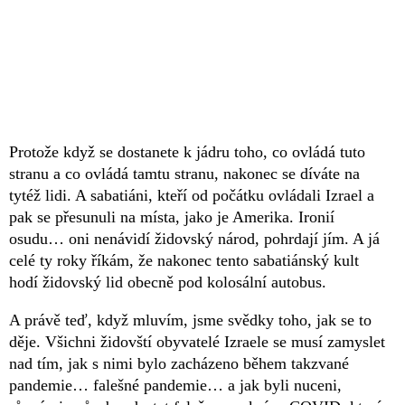
Protože když se dostanete k jádru toho, co ovládá tuto
stranu a co ovládá tamtu stranu, nakonec se díváte na
tytéž lidi. A sabatiáni, kteří od počátku ovládali Izrael a
pak se přesunuli na místa, jako je Amerika. Ironií
osudu… oni nenávidí židovský národ, pohrdají jím. A já
celé ty roky říkám, že nakonec tento sabatiánský kult
hodí židovský lid obecně pod kolosální autobus.
A právě teď, když mluvím, jsme svědky toho, jak se to
děje. Všichni židovští obyvatelé Izraele se musí zamyslet
nad tím, jak s nimi bylo zacházeno během takzvané
pandemie… falešné pandemie… a jak byli nuceni,