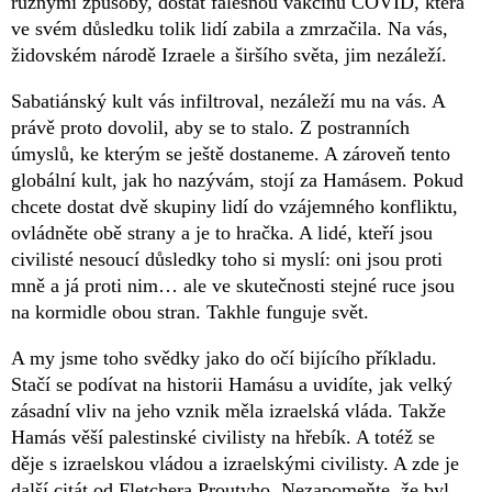
různými způsoby, dostat falešnou vakcínu COVID, která
ve svém důsledku tolik lidí zabila a zmrzačila. Na vás,
židovském národě Izraele a širšího světa, jim nezáleží.
Sabatiánský kult vás infiltroval, nezáleží mu na vás. A
právě proto dovolil, aby se to stalo. Z postranních
úmyslů, ke kterým se ještě dostaneme. A zároveň tento
globální kult, jak ho nazývám, stojí za Hamásem. Pokud
chcete dostat dvě skupiny lidí do vzájemného konfliktu,
ovládněte obě strany a je to hračka. A lidé, kteří jsou
civilisté nesoucí důsledky toho si myslí: oni jsou proti
mně a já proti nim… ale ve skutečnosti stejné ruce jsou
na kormidle obou stran. Takhle funguje svět.
A my jsme toho svědky jako do očí bijícího příkladu.
Stačí se podívat na historii Hamásu a uvidíte, jak velký
zásadní vliv na jeho vznik měla izraelská vláda. Takže
Hamás věší palestinské civilisty na hřebík. A totéž se
děje s izraelskou vládou a izraelskými civilisty. A zde je
další citát od Fletchera Proutyho. Nezapomeňte, že byl