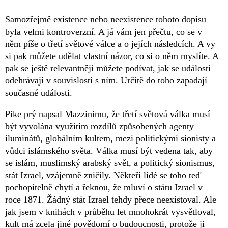
Samozřejmě existence nebo neexistence tohoto dopisu
byla velmi kontroverzní. A já vám jen přečtu, co se v
něm píše o třetí světové válce a o jejích následcích. A vy
si pak můžete udělat vlastní názor, co si o něm myslíte. A
pak se ještě relevantněji můžete podívat, jak se události
odehrávají v souvislosti s ním. Určitě do toho zapadají
současné události.
Pike prý napsal Mazzinimu, že třetí světová válka musí
být vyvolána využitím rozdílů způsobených agenty
iluminátů, globálním kultem, mezi politickými sionisty a
vůdci islámského světa. Válka musí být vedena tak, aby
se islám, muslimský arabský svět, a politický sionismus,
stát Izrael, vzájemně zničily. Někteří lidé se toho teď
pochopitelně chytí a řeknou, že mluví o státu Izrael v
roce 1871. Žádný stát Izrael tehdy přece neexistoval. Ale
jak jsem v knihách v průběhu let mnohokrát vysvětloval,
kult má zcela jiné povědomí o budoucnosti, protože ji