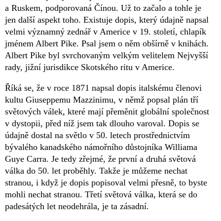
a Ruskem, podporovaná Čínou. Už to začalo a tohle je
jen další aspekt toho. Existuje dopis, který údajně napsal
velmi významný zednář v Americe v 19. století, chlapík
jménem Albert Pike. Psal jsem o něm obšírně v knihách.
Albert Pike byl svrchovaným velkým velitelem Nejvyšší
rady, jižní jurisdikce Skotského ritu v Americe.
Říká se, že v roce 1871 napsal dopis italskému členovi
kultu Giuseppemu Mazzinimu, v němž popsal plán tří
světových válek, které mají přeměnit globální společnost
v dystopii, před níž jsem tak dlouho varoval. Dopis se
údajně dostal na světlo v 50. letech prostřednictvím
bývalého kanadského námořního důstojníka Williama
Guye Carra. Je tedy zřejmé, že první a druhá světová
válka do 50. let proběhly. Takže je můžeme nechat
stranou, i když je dopis popisoval velmi přesně, to byste
mohli nechat stranou. Třetí světová válka, která se do
padesátých let neodehrála, je ta zásadní.