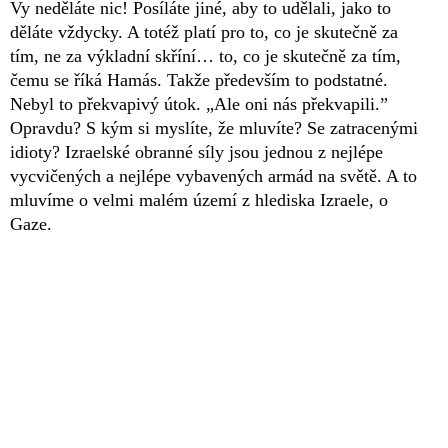
Vy neděláte nic! Posíláte jiné, aby to udělali, jako to
děláte vždycky. A totéž platí pro to, co je skutečně za
tím, ne za výkladní skříní… to, co je skutečně za tím,
čemu se říká Hamás. Takže především to podstatné.
Nebyl to překvapivý útok. „Ale oni nás překvapili.”
Opravdu? S kým si myslíte, že mluvíte? Se zatracenými
idioty? Izraelské obranné síly jsou jednou z nejlépe
vycvičených a nejlépe vybavených armád na světě. A to
mluvíme o velmi malém území z hlediska Izraele, o
Gaze.