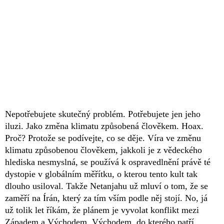
Nepotřebujete skutečný problém. Potřebujete jen jeho
iluzi. Jako změna klimatu způsobená člověkem. Hoax.
Proč? Protože se podívejte, co se děje. Víra ve změnu
klimatu způsobenou člověkem, jakkoli je z vědeckého
hlediska nesmyslná, se používá k ospravedlnění právě té
dystopie v globálním měřítku, o kterou tento kult tak
dlouho usiloval. Takže Netanjahu už mluví o tom, že se
zaměří na Írán, který za tím vším podle něj stojí. No, já
už tolik let říkám, že plánem je vyvolat konflikt mezi
Západem a Východem. Východem, do kterého patří