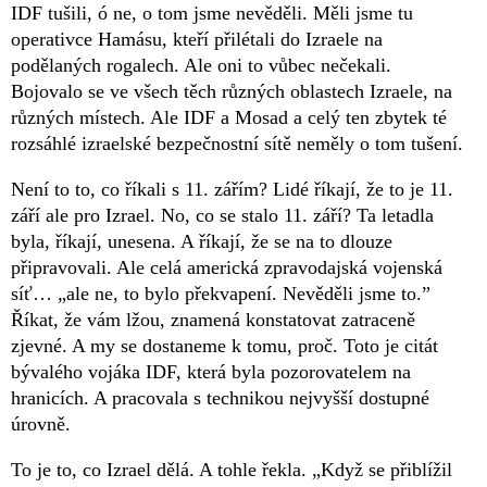
IDF tušili, ó ne, o tom jsme nevěděli. Měli jsme tu
operativce Hamásu, kteří přilétali do Izraele na
podělaných rogalech. Ale oni to vůbec nečekali.
Bojovalo se ve všech těch různých oblastech Izraele, na
různých místech. Ale IDF a Mosad a celý ten zbytek té
rozsáhlé izraelské bezpečnostní sítě neměly o tom tušení.
Není to to, co říkali s 11. zářím? Lidé říkají, že to je 11.
září ale pro Izrael. No, co se stalo 11. září? Ta letadla
byla, říkají, unesena. A říkají, že se na to dlouze
připravovali. Ale celá americká zpravodajská vojenská
síť… „ale ne, to bylo překvapení. Nevěděli jsme to.”
Říkat, že vám lžou, znamená konstatovat zatraceně
zjevné. A my se dostaneme k tomu, proč. Toto je citát
bývalého vojáka IDF, která byla pozorovatelem na
hranicích. A pracovala s technikou nejvyšší dostupné
úrovně.
To je to, co Izrael dělá. A tohle řekla. „Když se přiblížil