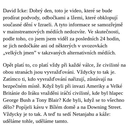
David Icke: Dobrý den, toto je video, které se bude
prodírat podvody, odbočkami a lžemi, které obklopují
současné dění v Izraeli. A tyto informace se samozřejmě
v mainstreamových médiích nedozvíte. Ve skutečnosti,
podle toho, co jsem jsem viděl za posledních 24 hodin,
se jich nedočkáte ani od některých v uvozovkách
„velkých jmen” v takzvaných alternativních médiích.
Opět platí to, co platí vždy při každé válce, že civilisté na
obou stranách jsou vyvražďováni. Vždycky to tak je.
Zatímco ti, kdo vyvražďování nařizují, zůstávají na
bezpečném místě. Když byli při invazi Ameriky a Velké
Británie do Iráku vražděni iráčtí civilisté, kde byl hlapec
George Bush a Tony Blair? Kde byli, když se to všechno
dělo? Popíjeli kávu v Bílém domě a na Downing Street.
Vždycky je to tak. A teď tu sedí Netanjahu a káže:
uděláme tohle, uděláme tamto.