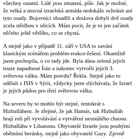
všechny ostatní. Lidé jsou zmatení, píše. Jak je možné,
že velká a mocná izraelská armáda nedokáže ochránit ani
tyto osady. Bojovníci obsadili a doslova dobyli dvě osady
zcela střelbou v ulicích. Mám pocit, že je to jen začátek
něčeho ještě většího, co se chystá.
A stejně jako v případě 11. září v USA to zavání
klasickým scénářem problém-reakce-řešení. Okamžitě
jsem pochopila, o co tady jde. Byla dána zelená jejich
touze napadnout Írán a nakonec vytvořit jejich 3.
světovou válku. Mám pravdu? Řekla. Stejně jako to
udělali s ISIS v Sýrii, vždycky jsem slýchávala, že Izrael
je jejich půdou pro třetí světovou válku.
Na severu by to mohlo být stejné, tentokrát s
Hizballáhem. Je zřejmé, že jak Hamás, tak Hizballáh
hrají roli při vyvolávání a vytváření neustálého chaosu.
Hizballáhu v Libanonu. Obyvatelé Izraele jsou pouhými
obětními beránky, stejně jako obyvatelé Gazy. Zjevně