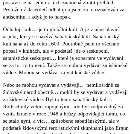
postavit se na jednu z nich znamená ztratit přehled.
Protože už desetiletí odhaluji a jsem za to označován za
antisemitu, i když je to naopak.
Odhaluji kult… je tu globální kult. A je v něm hlavní
aspekt, který se nazývá sabatiánský kult. Sabatiánský
kult sahá až do roku 1600. Podrobně jsem to všechno
popsal v knihách, ale v podstatě jde o seskupení,
satanistické seskupení… které je expertem ve vydávání
se za to, co to není. Takže se mohou vydávat za islámské
vůdce. Mohou se vydávat za vatikánské vůdce.
Nebo se mohou vydávat a vydávají… nemilosrdně za
židovský národ obecně… mohli by se vydávat a vydávají
za židovské vůdce. Byl to tento sabatiánský kult s
Rothschildy velmi zapojenými, kdo byl zodpovědný za
vznik Izraele v roce 1948 a hrůzy odpovídající tomu, co
se stalo nyní, a víc… způsobené sabatiánskými, ale v
podstatě židovskými teroristickými skupinami jako Ergun