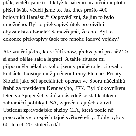
pták, věděli jsme to. I když k našemu hraničnímu plotu
přišel šváb, věděli jsme to. Jak dnes prošlo 400
bojovníků Hamásu?” Odpověď zní, že jim to bylo
umožněno. Byl to překvapivý útok pro civilní
obyvatelstvo Izraele? Samozřejmě, že ano. Byl to
dokonce překvapivý útok pro mnohé řadové vojáky?
Ale vnitřní jádro, které řídí show, překvapení pro ně? To
si snad děláte sakra legraci. A tahle situace mi
připomněla někoho, koho jsem v průběhu let citoval v
knihách. Existuje muž jménem Leroy Fletcher Prouty.
Sloužil jako šéf speciálních operací ve Sboru náčelníků
štábů za prezidenta Kennedyho, JFK. Byl plukovníkem
letectva Spojených států a následně se stal kritikem
zahraniční politiky USA, zejména tajných aktivit
Ústřední zpravodajské služby CIA, která podle něj
pracovala ve prospěch tajné světové elity. Tohle bylo v
60. letech 20. století a dál.