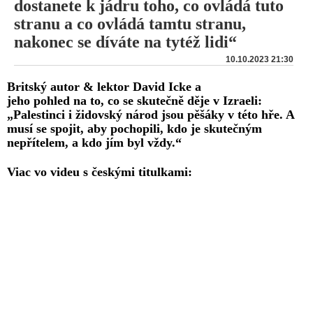
dostanete k jádru toho, co ovládá tuto
stranu a co ovládá tamtu stranu,
nakonec se díváte na tytéž lidi“
10.10.2023 21:30
Britský autor & lektor David Icke a
jeho pohled na to, co se skutečně děje v Izraeli:
„Palestinci i židovský národ jsou pěšáky v této hře. A
musí se spojit, aby pochopili, kdo je skutečným
nepřítelem, a kdo jím byl vždy.“
Viac vo videu s českými titulkami: