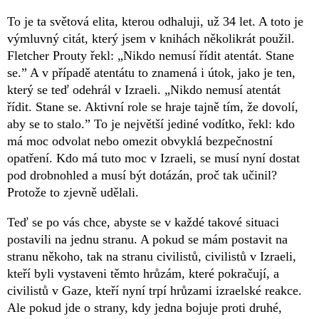
To je ta světová elita, kterou odhaluji, už 34 let. A toto je
výmluvný citát, který jsem v knihách několikrát použil.
Fletcher Prouty řekl: „Nikdo nemusí řídit atentát. Stane
se.” A v případě atentátu to znamená i útok, jako je ten,
který se teď odehrál v Izraeli. „Nikdo nemusí atentát
řídit. Stane se. Aktivní role se hraje tajně tím, že dovolí,
aby se to stalo.” To je největší jediné vodítko, řekl: kdo
má moc odvolat nebo omezit obvyklá bezpečnostní
opatření. Kdo má tuto moc v Izraeli, se musí nyní dostat
pod drobnohled a musí být dotázán, proč tak učinil?
Protože to zjevně udělali.
Teď se po vás chce, abyste se v každé takové situaci
postavili na jednu stranu. A pokud se mám postavit na
stranu někoho, tak na stranu civilistů, civilistů v Izraeli,
kteří byli vystaveni těmto hrůzám, které pokračují, a
civilistů v Gaze, kteří nyní trpí hrůzami izraelské reakce.
Ale pokud jde o strany, kdy jedna bojuje proti druhé,