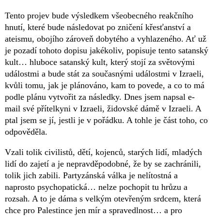
Tento projev bude výsledkem všeobecného reakčního
hnutí, které bude následovat po zničení křesťanství a
ateismu, obojího zároveň dobytého a vyhlazeného. Ať už
je pozadí tohoto dopisu jakékoliv, popisuje tento satanský
kult… hluboce satanský kult, který stojí za světovými
událostmi a bude stát za současnými událostmi v Izraeli,
kvůli tomu, jak je plánováno, kam to povede, a co to má
podle plánu vytvořit za následky. Dnes jsem napsal e-
mail své přítelkyni v Izraeli, židovské dámě v Izraeli. A
ptal jsem se jí, jestli je v pořádku. A tohle je část toho, co
odpověděla.
Vzali tolik civilistů, dětí, kojenců, starých lidí, mladých
lidí do zajetí a je nepravděpodobné, že by se zachránili,
tolik jich zabili. Partyzánská válka je nelítostná a
naprosto psychopatická… nelze pochopit tu hrůzu a
rozsah. A to je dáma s velkým otevřeným srdcem, která
chce pro Palestince jen mír a spravedlnost… a pro