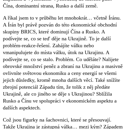
Čína, dominantní strana, Rusko a další země.
A říkal jsem to v průběhu let mnohokrát… včetně Íránu.
A Írán byl právě pozván do této ekonomické obchodní
skupiny BRICS, které dominují Čína a Rusko. A
podívejte se, co se teď děje na Ukrajině. To je další
problém-reakce-řešení. Zahájíte válku nebo
vmanipulujete do místa válku, útok na Ukrajinu. A
podívejte se, co se stalo. Problém. Co uděláte? Nalijete
obrovské množství peněz a zbraní na Ukrajinu a masivně
ovlivníte světovou ekonomiku a ceny energií se všemi
jejich důsledky, kromě mnoha dalších věcí. Také snížíte
zbrojní potenciál Západu tím, že tolik z něj předáte
Ukrajině, ale co jiného se děje s Ukrajinou? Sblížila
Rusko a Čínu ve spolupráci v ekonomickém aspektu a
dalších aspektech.
Což jsou figurky na šachovnici, které se přesouvají.
Takže Ukrajina je zástupná válka… mezi kým? Západem