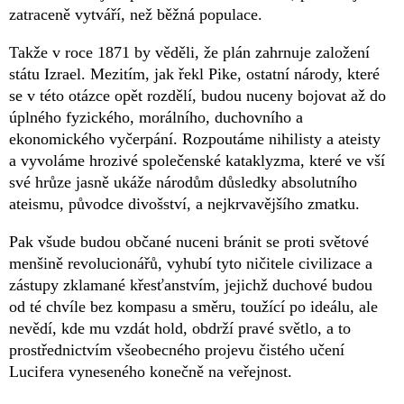
zatraceně vytváří, než běžná populace.
Takže v roce 1871 by věděli, že plán zahrnuje založení
státu Izrael. Mezitím, jak řekl Pike, ostatní národy, které
se v této otázce opět rozdělí, budou nuceny bojovat až do
úplného fyzického, morálního, duchovního a
ekonomického vyčerpání. Rozpoutáme nihilisty a ateisty
a vyvoláme hrozivé společenské kataklyzma, které ve vší
své hrůze jasně ukáže národům důsledky absolutního
ateismu, původce divošství, a nejkrvavějšího zmatku.
Pak všude budou občané nuceni bránit se proti světové
menšině revolucionářů, vyhubí tyto ničitele civilizace a
zástupy zklamané křesťanstvím, jejichž duchové budou
od té chvíle bez kompasu a směru, toužící po ideálu, ale
nevědí, kde mu vzdát hold, obdrží pravé světlo, a to
prostřednictvím všeobecného projevu čistého učení
Lucifera vyneseného konečně na veřejnost.