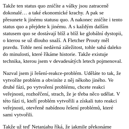
Takže ten status quo zničíte a války jsou zatraceně
dokonalé… a také ekonomické krachy. A pak se
přesunete k jinému statusu quo. A nakonec zničíte i tento
status quo a přejdete k jinému. A s každým dalším
statusem quo se dostávají blíž a blíž ke globální dystopii,
o kterou se už dlouho snaží. A Fletcher Prouty měl
pravdu. Tohle není nedávná záležitost, tohle sahá daleko
do minulosti, které říkáme historie. Takže existuje
technika, kterou jsem v devadesátých letech pojmenoval.
Nazval jsem ji řešení-reakce-problém. Uděláte to tak, že
vytvoříte problém a obviníte z něj někoho jiného. Ve
druhé fázi, po vytvoření problému, chcete reakci
veřejnosti, rozhořčení, strach, že je třeba něco udělat. V
této fázi ti, kteří problém vytvořili a získali tuto reakci
veřejnosti, otevřeně nabídnou řešení problémů, které
sami vytvořili.
Takže už teď Netanjahu říká, že jakmile překonáme