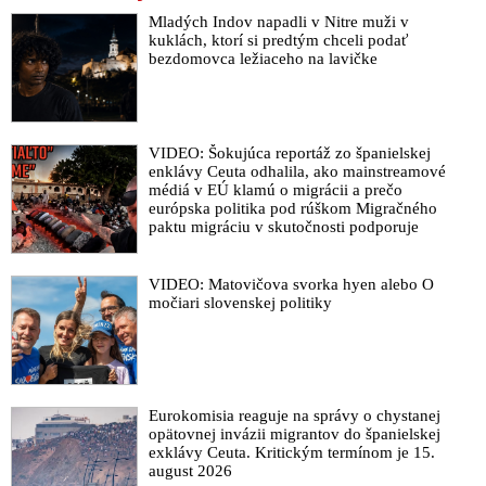
Mladých Indov napadli v Nitre muži v
kuklách, ktorí si predtým chceli podať
bezdomovca ležiaceho na lavičke
VIDEO: Šokujúca reportáž zo španielskej
enklávy Ceuta odhalila, ako mainstreamové
médiá v EÚ klamú o migrácii a prečo
európska politika pod rúškom Migračného
paktu migráciu v skutočnosti podporuje
VIDEO: Matovičova svorka hyen alebo O
močiari slovenskej politiky
Eurokomisia reaguje na správy o chystanej
opätovnej invázii migrantov do španielskej
exklávy Ceuta. Kritickým termínom je 15.
august 2026