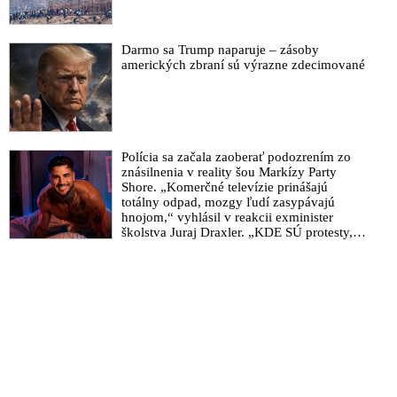
Darmo sa Trump naparuje – zásoby
amerických zbraní sú výrazne zdecimované
Polícia sa začala zaoberať podozrením zo
znásilnenia v reality šou Markízy Party
Shore. „Komerčné televízie prinášajú
totálny odpad, mozgy ľudí zasypávajú
hnojom,“ vyhlásil v reakcii exminister
školstva Juraj Draxler. „KDE SÚ protesty,
výkriky či štrajky novinárov a mediálnych
pracovníkov?“ spýtal sa