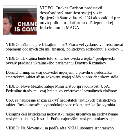
VIDEO: Tucker Carlson predstavil
desaťbodový manifest svojej vízie
Spojených štátov, ktorý slúži ako základ pre
novú politickú platformu odštiepeneckej
frakcie hnutia MAGA
VIDEO: „Zbrane pre Ukrajinu hneď! Prácu veľvyslanectva treba merať
objemom dodaných zbraní, financií, politických rozhodnutí a krokov
tlaku na nepriateľa,“ povedal Volodymyr Zelenskyj zhromaždeným
ukrajinským diplomatom v Kyjeve. Donald Trump mu potom odkázal,
VIDEO: „Ukrajina bude túto zimu bez svetla a tepla,“ predpovedá
že USA Ukrajine nedodajú protiraketové systémy Patriot
bývalý predseda ukrajinského parlamentu Dmytro Razumkov
Donald Trump sa vraj dozvedel nepríjemnú pravdu o nedostatku
amerických rakiet až na rokovaní svojej vlády v prezidentskom sídle
Camp David v Marylande, a preto musel odložiť plánované útoky na
Irán. Prezident USA sa pre to údajne pohádal so šéfom Pentagónu, lebo
VIDEO: Nové Mexiko žaluje Ministerstvo spravodlivosti USA.
bol presvedčený o opaku
Federálne úrady mu vraj bránia vo vyšetrovaní sexuálnych zločinov
organizátora pedofilnej siete Jeffreyho Epsteina. Ten mal nariadiť, aby
dve dievčatá zo zahraničia, ktoré boli uškrtené počas drsného
USA sa neúspešne snažia zakryť nedostatok taktických balistických
fetišistického sexu, pochovali v blízkosti jeho ranča v tomto americkom
rakiet. Rusko mesačne vyprodukuje viac rakiet, než koľko vyrobia
štáte
všetci producenti systémov Patriot dohromady
Ukrajina čelí kritickému nedostatku rakiet určených na zachytávanie
ruských balistických striel. Počas najnovších ruských útokov sa jej
nepodarilo zostreliť ani jednu. Volodymyr Zelenskyj sa v zúfalstve snaží
prostredníctvom NATO zabezpečiť ich dodávky
VIDEO: Na Slovensku sa podľa šéfa NKÚ Ľubomíra Andrassyho