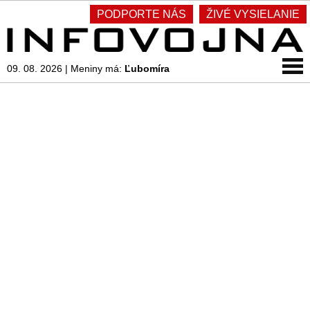
PODPORTE NÁS
ŽIVÉ VYSIELANIE
09. 08. 2026
|
Meniny má:
Ľubomíra