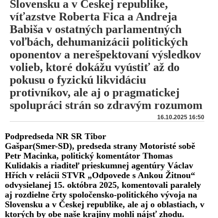
Slovensku a v Českej republike,
víťazstve Roberta Fica a Andreja
Babiša v ostatných parlamentných
voľbách, dehumanizácii politických
oponentov a nerešpektovaní výsledkov
volieb, ktoré dokážu vyústiť až do
pokusu o fyzickú likvidáciu
protivníkov, ale aj o pragmatickej
spolupráci strán so zdravým rozumom
16.10.2025 16:50
Podpredseda NR SR Tibor
Gašpar(Smer-SD), predseda strany Motoristé sobě
Petr Macinka, politický komentátor Thomas
Kulidakis a riaditeľ prieskumnej agentúry Václav
Hřích v relácii STVR „Odpovede s Ankou Žitnou“
odvysielanej 15. októbra 2025, komentovali paralely
aj rozdielne črty spoločensko-politického vývoja na
Slovensku a v Českej republike, ale aj o oblastiach, v
ktorých by obe naše krajiny mohli nájsť zhodu.