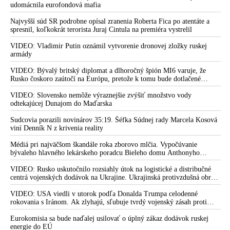
udomácnila eurofondová mafia
Najvyšší súd SR podrobne opísal zranenia Roberta Fica po atentáte a
spresnil, koľkokrát terorista Juraj Cintula na premiéra vystrelil
VIDEO: Vladimir Putin oznámil vytvorenie dronovej zložky ruskej
armády
VIDEO: Bývalý britský diplomat a dlhoročný špión MI6 varuje, že
Rusko čoskoro zaútočí na Európu, pretože k tomu bude dotlačené
rovnako, ako bolo dotlačené k invázii na Ukrajinu v roku 2022.
Zelenskyj medzitým v Kyjeve naliehal na zhromaždených diplomatov,
VIDEO: Slovensko nemôže výraznejšie zvýšiť množstvo vody
aby vo svete zháňali energie pre Ukrajinu na zimu. Putin vraj bude
odtekajúcej Dunajom do Maďarska
mobilizovať a vojna sa do zimy pravdepodobne neskončí
Sudcovia porazili novinárov 35:19. Šéfka Súdnej rady Marcela Kosová
viní Denník N z krivenia reality
Médiá pri najväčšom škandále roka zborovo mlčia. Vypočúvanie
bývaleho hlavného lekárskeho poradcu Bieleho domu Anthonyho
Fauciho pred výborom amerického Senátu väčšina médií ignorovala
VIDEO: Rusko uskutočnilo rozsiahly útok na logistické a distribučné
centrá vojenských dodávok na Ukrajine. Ukrajinská protivzdušná obrana
nedokázala počas ničivého nočného útoku na Kyjev a jeho okolie
zachytiť ani jednu ruskú raketu
VIDEO: USA viedli v utorok podľa Donalda Trumpa celodenné
rokovania s Iránom. Ak zlyhajú, sľubuje tvrdý vojenský zásah proti
Teheránu
Eurokomisia sa bude naďalej usilovať o úplný zákaz dodávok ruskej
energie do EÚ