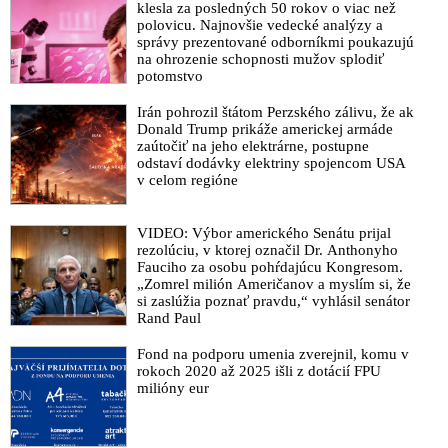
klesla za posledných 50 rokov o viac než
polovicu. Najnovšie vedecké analýzy a
správy prezentované odborníkmi poukazujú
na ohrozenie schopnosti mužov splodiť
potomstvo
Irán pohrozil štátom Perzského zálivu, že ak
Donald Trump prikáže americkej armáde
zaútočiť na jeho elektrárne, postupne
odstaví dodávky elektriny spojencom USA
v celom regióne
VIDEO: Výbor amerického Senátu prijal
rezolúciu, v ktorej označil Dr. Anthonyho
Fauciho za osobu pohŕdajúcu Kongresom.
„Zomrel milión Američanov a myslím si, že
si zaslúžia poznať pravdu,“ vyhlásil senátor
Rand Paul
Fond na podporu umenia zverejnil, komu v
rokoch 2020 až 2025 išli z dotácií FPU
milióny eur