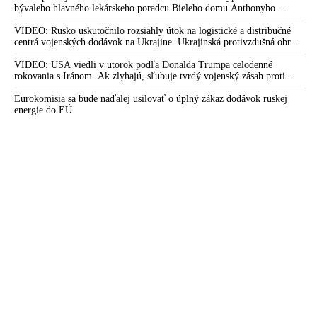
bývaleho hlavného lekárskeho poradcu Bieleho domu Anthonyho
Fauciho pred výborom amerického Senátu väčšina médií ignorovala
VIDEO: Rusko uskutočnilo rozsiahly útok na logistické a distribučné
centrá vojenských dodávok na Ukrajine. Ukrajinská protivzdušná obrana
nedokázala počas ničivého nočného útoku na Kyjev a jeho okolie
zachytiť ani jednu ruskú raketu
VIDEO: USA viedli v utorok podľa Donalda Trumpa celodenné
rokovania s Iránom. Ak zlyhajú, sľubuje tvrdý vojenský zásah proti
Teheránu
Eurokomisia sa bude naďalej usilovať o úplný zákaz dodávok ruskej
energie do EÚ