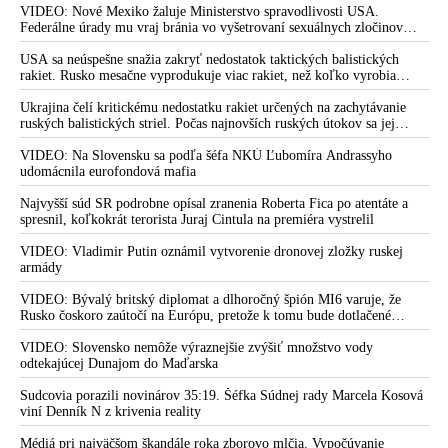
Irán. Prezident USA sa pre to údajne pohádal so šéfom Pentagónu, lebo
VIDEO: Nové Mexiko žaluje Ministerstvo spravodlivosti USA.
bol presvedčený o opaku
Federálne úrady mu vraj bránia vo vyšetrovaní sexuálnych zločinov
organizátora pedofilnej siete Jeffreyho Epsteina. Ten mal nariadiť, aby
dve dievčatá zo zahraničia, ktoré boli uškrtené počas drsného
USA sa neúspešne snažia zakryť nedostatok taktických balistických
fetišistického sexu, pochovali v blízkosti jeho ranča v tomto americkom
rakiet. Rusko mesačne vyprodukuje viac rakiet, než koľko vyrobia
štáte
všetci producenti systémov Patriot dohromady
Ukrajina čelí kritickému nedostatku rakiet určených na zachytávanie
ruských balistických striel. Počas najnovších ruských útokov sa jej
nepodarilo zostreliť ani jednu. Volodymyr Zelenskyj sa v zúfalstve snaží
prostredníctvom NATO zabezpečiť ich dodávky
VIDEO: Na Slovensku sa podľa šéfa NKÚ Ľubomíra Andrassyho
udomácnila eurofondová mafia
Najvyšší súd SR podrobne opísal zranenia Roberta Fica po atentáte a
spresnil, koľkokrát terorista Juraj Cintula na premiéra vystrelil
VIDEO: Vladimir Putin oznámil vytvorenie dronovej zložky ruskej
armády
VIDEO: Bývalý britský diplomat a dlhoročný špión MI6 varuje, že
Rusko čoskoro zaútočí na Európu, pretože k tomu bude dotlačené
rovnako, ako bolo dotlačené k invázii na Ukrajinu v roku 2022.
Zelenskyj medzitým v Kyjeve naliehal na zhromaždených diplomatov,
VIDEO: Slovensko nemôže výraznejšie zvýšiť množstvo vody
aby vo svete zháňali energie pre Ukrajinu na zimu. Putin vraj bude
odtekajúcej Dunajom do Maďarska
mobilizovať a vojna sa do zimy pravdepodobne neskončí
Sudcovia porazili novinárov 35:19. Šéfka Súdnej rady Marcela Kosová
viní Denník N z krivenia reality
Médiá pri najväčšom škandále roka zborovo mlčia. Vypočúvanie