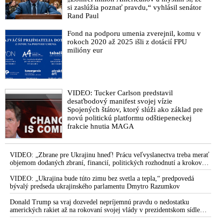
si zaslúžia poznať pravdu,“ vyhlásil senátor
Rand Paul
Fond na podporu umenia zverejnil, komu v
rokoch 2020 až 2025 išli z dotácií FPU
milióny eur
VIDEO: Tucker Carlson predstavil
desaťbodový manifest svojej vízie
Spojených štátov, ktorý slúži ako základ pre
novú politickú platformu odštiepeneckej
frakcie hnutia MAGA
VIDEO: „Zbrane pre Ukrajinu hneď! Prácu veľvyslanectva treba merať
objemom dodaných zbraní, financií, politických rozhodnutí a krokov
tlaku na nepriateľa,“ povedal Volodymyr Zelenskyj zhromaždeným
ukrajinským diplomatom v Kyjeve. Donald Trump mu potom odkázal,
VIDEO: „Ukrajina bude túto zimu bez svetla a tepla,“ predpovedá
že USA Ukrajine nedodajú protiraketové systémy Patriot
bývalý predseda ukrajinského parlamentu Dmytro Razumkov
Donald Trump sa vraj dozvedel nepríjemnú pravdu o nedostatku
amerických rakiet až na rokovaní svojej vlády v prezidentskom sídle
Camp David v Marylande, a preto musel odložiť plánované útoky na