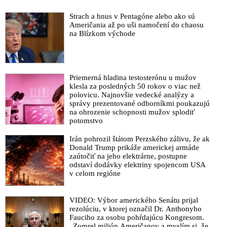
Strach a hnus v Pentagóne alebo ako sú
Američania až po uši namočení do chaosu
na Blízkom východe
Priemerná hladina testosterónu u mužov
klesla za posledných 50 rokov o viac než
polovicu. Najnovšie vedecké analýzy a
správy prezentované odborníkmi poukazujú
na ohrozenie schopnosti mužov splodiť
potomstvo
Irán pohrozil štátom Perzského zálivu, že ak
Donald Trump prikáže americkej armáde
zaútočiť na jeho elektrárne, postupne
odstaví dodávky elektriny spojencom USA
v celom regióne
VIDEO: Výbor amerického Senátu prijal
rezolúciu, v ktorej označil Dr. Anthonyho
Fauciho za osobu pohŕdajúcu Kongresom.
„Zomrel milión Američanov a myslím si, že