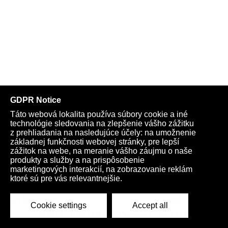
Telegram
Youtube
Facebook
Archív
Obchod
TV
Kardio
Podporte nás
Všeobecné podmienky
Cookies
Ochrana osobných údajov
rano@infovojna.bz
+421 908 936 277
+421 950 661 116
© 2015 - 2026 | LiXonite Communications LLC
All Rights Reserved