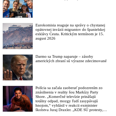
Eurokomisia reaguje na správy o chystanej
opätovnej invázii migrantov do španielskej
exklávy Ceuta. Kritickým termínom je 15.
august 2026
Darmo sa Trump naparuje – zásoby
amerických zbraní sú výrazne zdecimované
Polícia sa začala zaoberať podozrením zo
znásilnenia v reality šou Markízy Party
Shore. „Komerčné televízie prinášajú
totálny odpad, mozgy ľudí zasypávajú
hnojom,“ vyhlásil v reakcii exminister
školstva Juraj Draxler. „KDE SÚ protesty,
výkriky či štrajky novinárov a mediálnych