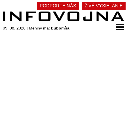
PODPORTE NÁS
ŽIVÉ VYSIELANIE
09. 08. 2026
|
Meniny má:
Ľubomíra