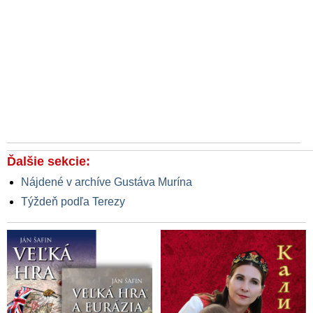
Ďalšie sekcie:
Nájdené v archíve Gustáva Murína
Týždeň podľa Terezy