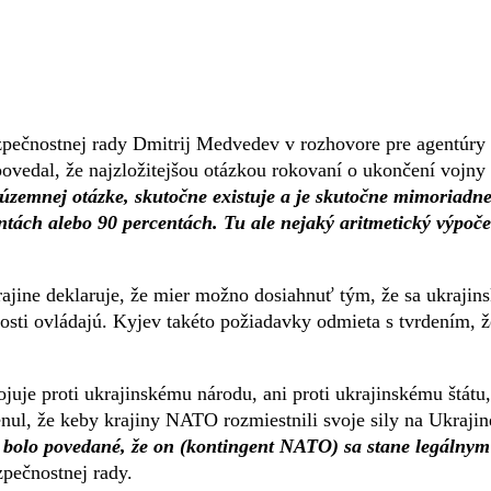
zpečnostnej rady Dmitrij Medvedev v rozhovore pre agentúry
vedal, že najzložitejšou otázkou rokovaní o ukončení vojny
emnej otázke, skutočne existuje a je skutočne mimoriadn
entách alebo 90 percentách. Tu ale nejaký aritmetický výpoče
jine deklaruje, že mier možno dosiahnuť tým, že sa ukrajin
snosti ovládajú. Kyjev takéto požiadavky odmieta s tvrdením, ž
uje proti ukrajinskému národu, ani proti ukrajinskému štátu,
ul, že keby krajiny NATO rozmiestnili svoje sily na Ukrajin
 bolo povedané, že on (kontingent NATO) sa stane legálnym
pečnostnej rady.