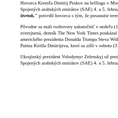
Hovorca Kremľa Dmitrij Peskov na brífingu v Mos
Spojených arabských emirátov (SAE) 4. a 5. febru
štvrtok,"
potvrdil hovorca s tým, že posunutie ter
Pôvodne sa mali rozhovory uskutočniť v nedeľu (1.
zverejnená, denník The New York Times poukázal na
amerického prezidenta Donalda Trumpa Steva Witk
Putina Kirilla Dmitrijeva, ktorí sa zišli v sobotu (
Ukrajinský prezident Volodymyr Zelenskyj už pred
Spojených arabských emirátov (SAE) 4. a 5. febru