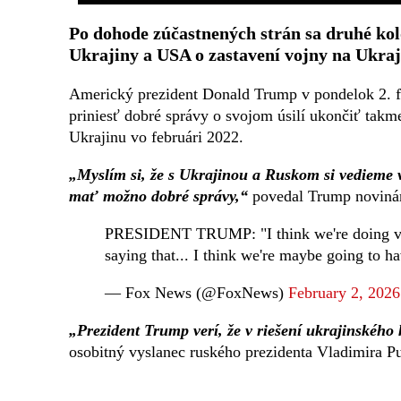
Po dohode zúčastnených strán sa druhé ko
Ukrajiny a USA o zastavení vojny na Ukraj
Americký prezident Donald Trump v pondelok 2. fe
priniesť dobré správy o svojom úsilí ukončiť takme
Ukrajinu vo februári 2022.
„Myslím si, že s Ukrajinou a Ruskom si vedieme 
mať možno dobré správy,“
povedal Trump novinár
PRESIDENT TRUMP: "I think we're doing very
saying that... I think we're maybe going to
— Fox News (@FoxNews)
February 2, 2026
„Prezident Trump verí, že v riešení ukrajinského
osobitný vyslanec ruského prezidenta Vladimira Put