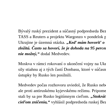
Bývalý ruský prezident a súčasný podpredseda Be
TASS a Reuters a projektu Wargonzo v pondelok po
Ukrajine je územná otázka.
„Keď mám hovoriť o úz
zložitá. Často sa hovorí, že je dohoda na 95 perc
nie možný,“
dodal Medvedev.
Moskva v rámci rokovaní o ukončení vojny na Ukra
sily stiahnu aj z tých častí Donbasu, ktoré v súča
ústupky by Rusko len posilnili.
Medvedev počas rozhovoru uviedol, že Rusko neboj
ale proti antiruskému kyjevskému režimu. Pripomen
stali by sa pre Rusko legitímnym cieľom.
„Stokrát
cieľom zničenia,“
vyhlásil podpredseda ruskej Bez