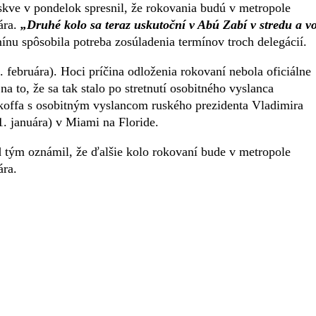
kve v pondelok spresnil, že rokovania budú v metropole
ára.
„Druhé kolo sa teraz uskutoční v Abú Zabí v stredu a v
mínu spôsobila potreba zosúladenia termínov troch delegácií.
 februára). Hoci príčina odloženia rokovaní nebola oficiálne
 to, že sa tak stalo po stretnutí osobitného vyslanca
offa s osobitným vyslancom ruského prezidenta Vladimira
31. januára) v Miami na Floride.
 tým oznámil, že ďalšie kolo rokovaní bude v metropole
ára.