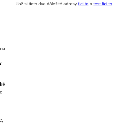
Ulož si tieto dve dôležité adresy
fici.to
a
test.fici.to
 na
e
t
ské
e
e,