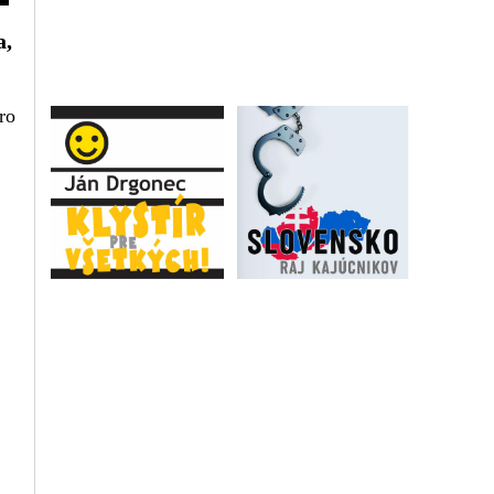
a,
ro