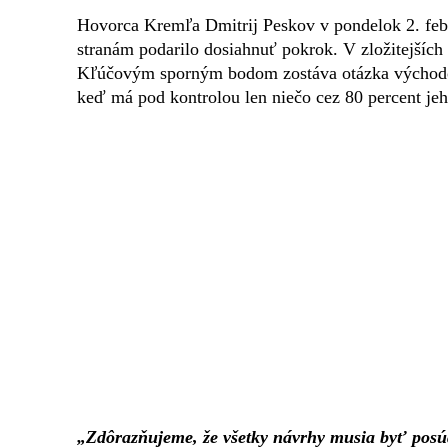
Hovorca Kremľa Dmitrij Peskov v pondelok 2. febr
stranám podarilo dosiahnuť pokrok. V zložitejších
Kľúčovým sporným bodom zostáva otázka východouk
keď má pod kontrolou len niečo cez 80 percent je
„Zdôrazňujeme, že všetky návrhy musia byť posúd