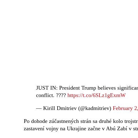
JUST IN: President Trump believes significan
conflict. ????️
https://t.co/6SLz1gExmW
— Kirill Dmitriev (@kadmitriev)
February 2
Po dohode zúčastnených strán sa druhé kolo troj
zastavení vojny na Ukrajine začne v Abú Zabí v st