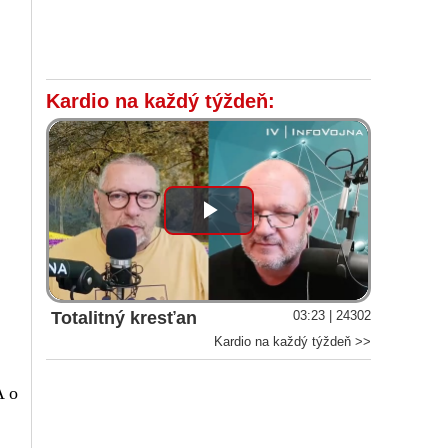
Kardio na každý týždeň:
Play
Video
Totalitný kresťan
03:23 | 24302
Kardio na každý týždeň >>
A o