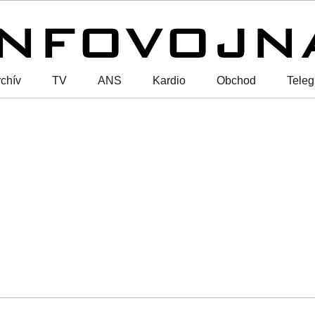
chív
TV
ANS
Kardio
Obchod
Tele