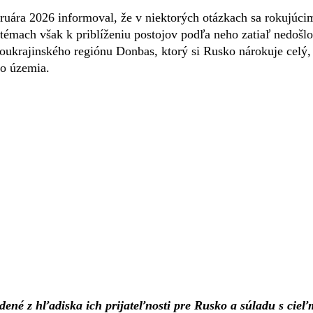
uára 2026 informoval, že v niektorých otázkach sa rokujúci
 témach však k priblíženiu postojov podľa neho zatiaľ nedošlo
rajinského regiónu Donbas, ktorý si Rusko nárokuje celý, 
ho územia.
ené z hľadiska ich prijateľnosti pre Rusko a súladu s cieľ