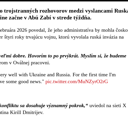
lo trojstranných rozhovorov medzi vyslancami Rusk
ine začne v Abú Zabí v strede týždňa.
bruára 2026 povedal, že jeho administratíva by mohla čosko
r štyri roky trvajúcu vojnu, ktorú vyvolala ruská invázia na
veľmi dobre. Hovorím to po prvýkrát. Myslím si, že budeme
om v Oválnej pracovni.
 well with Ukraine and Russia. For the first time I'm
 have some good news."
pic.twitter.com/MuNZyrO2rG
 konfliktu sa dosahuje významný pokrok,“
uviedol na sieti X
ina Kirill Dmitrijev.