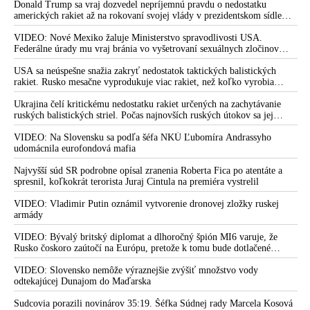
Donald Trump sa vraj dozvedel nepríjemnú pravdu o nedostatku
VIDEO: NAKA zadržala Haščáka. Polícia obvinila šéfa Penty
amerických rakiet až na rokovaní svojej vlády v prezidentskom sídle
z korupcie a prania špinavých peňazí
Camp David v Marylande, a preto musel odložiť plánované útoky na
Irán. Prezident USA sa pre to údajne pohádal so šéfom Pentagónu, lebo
VIDEO: Nové Mexiko žaluje Ministerstvo spravodlivosti USA.
Kandidát na šéfa prokuratúry - sudca Kliment a
bol presvedčený o opaku
Federálne úrady mu vraj bránia vo vyšetrovaní sexuálnych zločinov
nezodpovedaná ruská stopa
organizátora pedofilnej siete Jeffreyho Epsteina. Ten mal nariadiť, aby
dve dievčatá zo zahraničia, ktoré boli uškrtené počas drsného
USA sa neúspešne snažia zakryť nedostatok taktických balistických
Kto je možný šéf prokuratúry Kliment: Za špeciálneho
fetišistického sexu, pochovali v blízkosti jeho ranča v tomto americkom
rakiet. Rusko mesačne vyprodukuje viac rakiet, než koľko vyrobia
prokurátora by vedel navrhnúť aj Lipšica
štáte
všetci producenti systémov Patriot dohromady
Ukrajina čelí kritickému nedostatku rakiet určených na zachytávanie
VIDEO: Slovensko je v totálnom rozvrate. Fico hovoril o
ruských balistických striel. Počas najnovších ruských útokov sa jej
referende a deštrukcii právneho štátu politizáciou justície a
nepodarilo zostreliť ani jednu. Volodymyr Zelenskyj sa v zúfalstve snaží
prostredníctvom NATO zabezpečiť ich dodávky
VIDEO: Na Slovensku sa podľa šéfa NKÚ Ľubomíra Andrassyho
prokuratúry
udomácnila eurofondová mafia
V Pente dnes budú svietiť dlho do noci. NAKA zadržala
Najvyšší súd SR podrobne opísal zranenia Roberta Fica po atentáte a
bývalého šéfa kontrarozviedky SIS Ľubomíra Arpáša
spresnil, koľkokrát terorista Juraj Cintula na premiéra vystrelil
Jankovská: Právnik TV Markíza, siskári a ľudia z americkej
VIDEO: Vladimir Putin oznámil vytvorenie dronovej zložky ruskej
ambasády vyvíjali tlak na ministra spravodlivosti v kauze
armády
Kočnerove zmenky
VIDEO: Bývalý britský diplomat a dlhoročný špión MI6 varuje, že
Akcia Očistec ako politicko-mediálny proces alebo dovŕšenie
Rusko čoskoro zaútočí na Európu, pretože k tomu bude dotlačené
procesu likvidácie princípov právneho štátu
rovnako, ako bolo dotlačené k invázii na Ukrajinu v roku 2022.
Zelenskyj medzitým v Kyjeve naliehal na zhromaždených diplomatov,
VIDEO: Slovensko nemôže výraznejšie zvýšiť množstvo vody
Ako participovali tajné služby na deštrukcii právneho štátu na
aby vo svete zháňali energie pre Ukrajinu na zimu. Putin vraj bude
odtekajúcej Dunajom do Maďarska
Slovensku?
mobilizovať a vojna sa do zimy pravdepodobne neskončí
Sudcovia porazili novinárov 35:19. Šéfka Súdnej rady Marcela Kosová