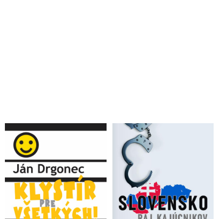
Matrixy Petra Tótha
Pre koho je exsiskár Pavol Forisch najväčšou hrozbou?
VIDEO: Exsiskári bojujúci proti Pente a Kočnerovi o svojom
zatknutí, kauze Gorila, Haščákovej finančnej skupine, korupcii
a polícii
Aj opozícia a Monika Tódová sú v spojení s mafiou