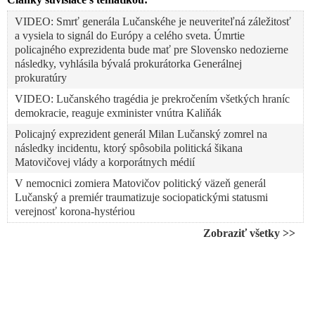
VIDEO: Smrť generála Lučanskéhe je neuveriteľná záležitosť
a vysiela to signál do Európy a celého sveta. Úmrtie
policajného exprezidenta bude mať pre Slovensko nedozierne
následky, vyhlásila bývalá prokurátorka Generálnej
prokuratúry
VIDEO: Lučanského tragédia je prekročením všetkých hraníc
demokracie, reaguje exminister vnútra Kaliňák
Policajný exprezident generál Milan Lučanský zomrel na
následky incidentu, ktorý spôsobila politická šikana
Matovičovej vlády a korporátnych médií
V nemocnici zomiera Matovičov politický väzeň generál
Lučanský a premiér traumatizuje sociopatickými statusmi
verejnosť korona-hystériou
Harabin: Samovražda Lučanského sa podobá „samovražde“
Zobraziť všetky >>
pedofila Epsteina
Baránek: Neverím, že generál Lučanský spáchal samovraždu.
Mohol byť eliminovaný zámerne. Policajný exprezident
neprežil väzbu v údajne demokratickej krajine!