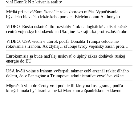
VIDEO: Polícii unikol záznam o funkcionároch NAKA, ktorí
viní Denník N z krivenia reality
zneužívajú svoje postavenie v polícii a plnia objednávky na
Médiá pri najväčšom škandále roka zborovo mlčia. Vypočúvanie
účelové trestné stíhanie a preverovanie ľudí
bývaleho hlavného lekárskeho poradcu Bieleho domu Anthonyho
Fauciho pred výborom amerického Senátu väčšina médií ignorovala
Fico vidí za vlnou zatýkania politickú objednávku.
VIDEO: Rusko uskutočnilo rozsiahly útok na logistické a distribučné
Policajnému prezidentovi napísal otvorený list
centrá vojenských dodávok na Ukrajine. Ukrajinská protivzdušná obrana
nedokázala počas ničivého nočného útoku na Kyjev a jeho okolie
VIDEO: Nie som z tých, ktorý by sa rovno posral a nie som
zachytiť ani jednu ruskú raketu
VIDEO: USA viedli v utorok podľa Donalda Trumpa celodenné
ani Pellegrini, ktorý by aj vlastných rodičov hodil cez palubu,
rokovania s Iránom. Ak zlyhajú, sľubuje tvrdý vojenský zásah proti
vyhlásil Fico
Teheránu
Eurokomisia sa bude naďalej usilovať o úplný zákaz dodávok ruskej
VIDEO: Advokát JUDr. Hlbočan o politickom procese s
energie do EÚ
uväznenými funkcionármi polície a exšéfovi NAKA, ktorý
USA kvôli vojne s Iránom vyčerpali takmer celý arzenál rakiet dlhého
môže skončiť v Pinelovej nemocnici v Pezinku
doletu, čo v Pentagóne a Trumpovej administratíve vyvoláva vážne
obavy o bojaschopnosť americkej armády v prípade vypuknutia
Bumerang NAKA: Tibor Gašpar niekoľko rokov verejne
konfliktu s Čínou alebo Ruskom
Migračnú vlnu do Ceuty vraj podnietili fámy na Instagrame, podľa
obhajoval vznášanie obvinení a väzobné stíhania bez dôkazov
ktorých mala byť hranica medzi Marokom a španielskou exklávou
otvorená
Kotleba a činnosť agentov v parlamente, vo vláde a inde
Zločinecká skupina vo vedení Pčolinského SIS
Ako sa zbavujú nepohodlných svedkov a ako Čistič čistí
prostredie pre vlastné zločiny
VIDEO: Fico reaguje na akciu NAKA: Takto bojuje
Matovičova vláda s politickou opozíciou