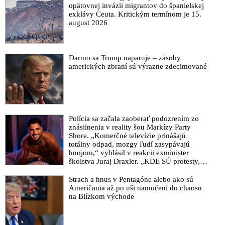
nástroj
opätovnej invázii migrantov do španielskej
exklávy Ceuta. Kritickým termínom je 15.
Lučanského advokát Beresecký vylúčil úmyselné aj cudzie
august 2026
zavinenie zranenia policajného exprezidenta
VIDEO: Strácame civilizačný „náter“. Ak sa potvrdí
dokopanie generála Lučanského, je to na odstúpenie ministerky
Darmo sa Trump naparuje – zásoby
spravodlivosti
amerických zbraní sú výrazne zdecimované
Zo strany parlamentu a Matovičovej vlády dochádza k
masívnej deštrukcii právneho štátu a k porušovaniu základných
slobôd občanov, varujú sudcovia
Žilinka uložil krajskému prokurátorovi bezodkladne preskúmať
Polícia sa začala zaoberať podozrením zo
okolnosti ohľadne údajného dobitia generála Lučanského vo
znásilnenia v reality šou Markízy Party
väzbe
Shore. „Komerčné televízie prinášajú
totálny odpad, mozgy ľudí zasypávajú
Slovensku hrozí medzinárodný škandál. Policajného
hnojom,“ vyhlásil v reakcii exminister
exprezidenta generála Lučanského dobili bachari alebo väzni a
školstva Juraj Draxler. „KDE SÚ protesty,
Mikulec sa tvári, že sa nič nestalo
výkriky či štrajky novinárov a mediálnych
pracovníkov?“ spýtal sa
Strach a hnus v Pentagóne alebo ako sú
VIDEO: Pani ministerka, okamžite vysvetlite, čo sa stalo vo
Američania až po uši namočení do chaosu
väznici Milanovi Lučanskému, vyzval Kolíkovú expremiér
na Blízkom východe
Fico
Lučanský mal utrpieť vo väzbe viacnásobnú zlomeninu