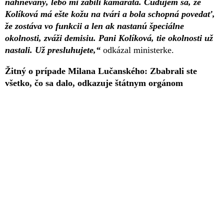
nahnevaný, lebo mi zabili kamaráta. Čudujem sa, že
Kolíková má ešte kožu na tvári a bola schopná povedať,
že zostáva vo funkcii a len ak nastanú špeciálne
okolnosti, zváži demisiu. Pani Kolíková, tie okolnosti už
nastali. Už presluhujete,“
odkázal ministerke.
Žitný o prípade Milana Lučanského: Zbabrali ste
všetko, čo sa dalo, odkazuje štátnym orgánom