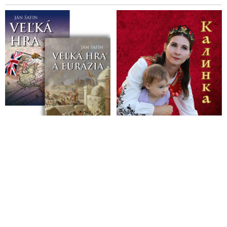
Špeciálny prokurátor Dušan Kováčik sa rozhýbal a podal svoju
prvú obžalobu na konateľov hotela CARLTON
Lučanský sa pýta, či tútorom vyšetrovateľa vraždy Kuciaka
nebol jeden z právnych zástupcov poškodených
Forisch: Lipšic a prokurátor Turan pozametali stopy po
skutočných vykonávateľoch a objednávateľoch vraždy
Kuciaka
Matovičova vláda politizuje políciu, hovorí odchádzajúci
policajný prezident Milan Lučanský
Matovič chce z prokuratúry urobiť pobočku OĽaNO. Jeho
kandidát Lipšic prahne po krvi ako kedysi Urválek
VIDEO: Lučanský kvôli politizácii polície odstupuje z funkcie
policajného prezidenta
Slovenský deep state alebo Matovič a Haščákove a Lipšicove
opičky známe z kauzy nákupu odpočúvacieho systému z
Izraela
VIDEO: Haščákove a Lipšicove opičky alebo Kauza Gorila a
prepojenie Daniela Lipšica na stranu Sme rodina