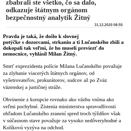
zbabrali ste všetko, čo sa dalo,
odkazuje štátnym orgánom
bezpečnostný analytik Žitný
31.12.2020 08:55
Pravda je taká, že došlo k slovnej
potýčke s dozorcami, strkaniu a tí Lučanského zbili a
dokopali tak veľmi, že ho museli previezť do
nemocnice, vyhlásil Milan Žitný.
Smrť exprezidenta polície Milana Lučanského považuje
za zlyhanie viacerých štátnych orgánov, od
vyšetrovateľov, prokurátorov, sudcov až po Zväz
väzenskej a justičnej stráže.
Obvinenie z korupcie rovnako ako väzbu vníma ako
veľmi pochybné. Zistenia ministerstva spravodlivosti
ohľadom Lučanského zranení spred troch týždňov však
v súčasnom stave považuje za vysoko nedôveryhodné a
Kolíkovú vyzýva na odchod.