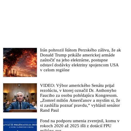
Očista či ovládnutie súdnictva?
Prázdne slová, mizerné fakty a nekritickosť, reagoval šéf
Súdnej rady Mazák na list sudcov o masívnej deštrukcii
právneho štátu
Na Slovensku dochádza zo strany parlamentu a hlavne vlády k
masívnej deštrukcii právneho štátu, varuje 14 sudcov
Irán pohrozil štátom Perzského zálivu, že ak
VIDEO: Redaktor sa kriticky vyjadril o súčasnej vlne politicky
Donald Trump prikáže americkej armáde
motivovaného zatýkania vplyvných osôb. Vy nejak smútite za
zaútočiť na jeho elektrárne, postupne
predchádzajúcou dobou, reagoval arogantne Sulík
odstaví dodávky elektriny spojencom USA
v celom regióne
Bývalý elitný vyšetrovateľ o Matovičovom právnom
bezvedomí a prekračovaní právomocí predsedom vlády
VIDEO: Výbor amerického Senátu prijal
VIDEO: Šokujúce fakty o sadistických a gestapáckych
rezolúciu, v ktorej označil Dr. Anthonyho
praktikách na Úrade špeciálnej prokuratúry!
Fauciho za osobu pohŕdajúcu Kongresom.
„Zomrel milión Američanov a myslím si, že
Rada prokurátorov označila Baránikov návrh zákona o
si zaslúžia poznať pravdu,“ vyhlásil senátor
prokuratúre za neakceptovateľný, bezprecedentný a
Rand Paul
podkopávajúci základné princípy fungovania právneho štátu
Fond na podporu umenia zverejnil, komu v
Združenie sudcov Slovenska označilo vládnu reformu
rokoch 2020 až 2025 išli z dotácií FPU
súdnictva za politicky účelovú
milióny eur