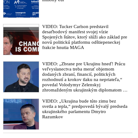
Bude šéf SIS Vladimír Pčolinský obvinený z korupcie a
vyzvedačstva?
Lipšic potrebuje mať zadržaného námestníka riaditeľa SIS
VIDEO: Tucker Carlson predstavil
Beňu pod kontrolou
desaťbodový manifest svojej vízie
Vabank v polícii, hazard v justícii a cesta k diktatúre
Spojených štátov, ktorý slúži ako základ pre
novú politickú platformu odštiepeneckej
Zatknutý námestník riaditeľa SIS Beňa držal v hrsti vplyvného
frakcie hnutia MAGA
politika. Policajný špecialista na odpočúvanie Rehák zasa
kšeftoval s nahrávkami
VIDEO: „Zbrane pre Ukrajinu hneď! Prácu
Zločinecká skupina vo vedení Pčolinského SIS
veľvyslanectva treba merať objemom
dodaných zbraní, financií, politických
VIDEO: NAKA zadržala policajného exprezidenta
rozhodnutí a krokov tlaku na nepriateľa,“
Lučanského. Na výsluch prišiel aj Lipšic
povedal Volodymyr Zelenskyj
zhromaždeným ukrajinským diplomatom v
VIDEO: Razia NAKA v Pente a politické divadlo pre
Kyjeve. Donald Trump mu potom odkázal,
verejnosť za ktorým stojí Matovič so sudcom Klimentom a
že USA Ukrajine nedodajú protiraketové
VIDEO: „Ukrajina bude túto zimu bez
jeho synovcom prokurátorom Repom. To je dôvod, prečo
systémy Patriot
svetla a tepla,“ predpovedá bývalý predseda
premiér nebol na krízovom štábe
ukrajinského parlamentu Dmytro
Razumkov
VIDEO: NAKA zatkla vysokých funkcionárov SIS a polície.
Bývalého policajného prezidenta Lučanského sa polícii zadržať
nepodarilo