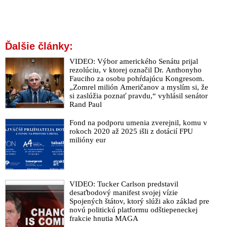
Ďalšie články:
VIDEO: Výbor amerického Senátu prijal
rezolúciu, v ktorej označil Dr. Anthonyho
Fauciho za osobu pohŕdajúcu Kongresom.
„Zomrel milión Američanov a myslím si, že
si zaslúžia poznať pravdu,“ vyhlásil senátor
Rand Paul
Fond na podporu umenia zverejnil, komu v
rokoch 2020 až 2025 išli z dotácií FPU
milióny eur
VIDEO: Tucker Carlson predstavil
desaťbodový manifest svojej vízie
Spojených štátov, ktorý slúži ako základ pre
novú politickú platformu odštiepeneckej
frakcie hnutia MAGA