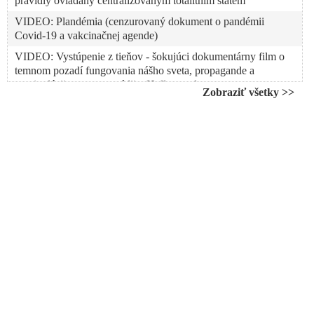
pravidly ovládaný centralizovaným totalitním státem
VIDEO: Plandémia (cenzurovaný dokument o pandémii
Covid-19 a vakcinačnej agende)
VIDEO: Vystúpenie z tieňov - šokujúci dokumentárny film o
temnom pozadí fungovania nášho sveta, propagande a
manipulácii zo strany médii a Hollywoodu
Zobraziť všetky >>