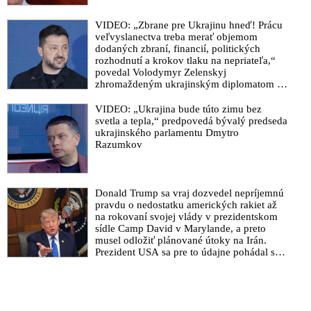
VIDEO: „Zbrane pre Ukrajinu hneď! Prácu
veľvyslanectva treba merať objemom
dodaných zbraní, financií, politických
rozhodnutí a krokov tlaku na nepriateľa,“
povedal Volodymyr Zelenskyj
zhromaždeným ukrajinským diplomatom v
Kyjeve. Donald Trump mu potom odkázal,
že USA Ukrajine nedodajú protiraketové
VIDEO: „Ukrajina bude túto zimu bez
systémy Patriot
svetla a tepla,“ predpovedá bývalý predseda
ukrajinského parlamentu Dmytro
Razumkov
Donald Trump sa vraj dozvedel nepríjemnú
pravdu o nedostatku amerických rakiet až
na rokovaní svojej vlády v prezidentskom
sídle Camp David v Marylande, a preto
musel odložiť plánované útoky na Irán.
Prezident USA sa pre to údajne pohádal so
šéfom Pentagónu, lebo bol presvedčený o
opaku