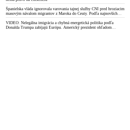
Španielska vláda ignorovala varovania tajnej služby CNI pred hroziacim
masovým návalom migrantov z Maroka do Ceuty. Podľa najnovších
správ preniklo do tejto španielskej exklávy na severe Afriky vyše 70-
tisíc migrantov
VIDEO: Nelegálna imigrácia a chybná energetická politika podľa
Donalda Trumpa zabíjajú Európu. Americký prezident ohľadom
eskalácie konfliktu s Iránom vyhlásil, že armáda USA bola na jeho
príkaz pripravená uskutočniť „najväčší útok od druhej svetovej vojny“