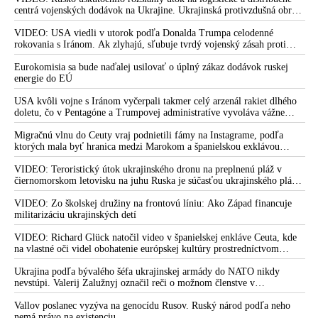
centrá vojenských dodávok na Ukrajine. Ukrajinská protivzdušná obrana
nedokázala počas ničivého nočného útoku na Kyjev a jeho okolie
zachytiť ani jednu ruskú raketu
VIDEO: USA viedli v utorok podľa Donalda Trumpa celodenné
rokovania s Iránom. Ak zlyhajú, sľubuje tvrdý vojenský zásah proti
Teheránu
Eurokomisia sa bude naďalej usilovať o úplný zákaz dodávok ruskej
energie do EÚ
USA kvôli vojne s Iránom vyčerpali takmer celý arzenál rakiet dlhého
doletu, čo v Pentagóne a Trumpovej administratíve vyvoláva vážne
obavy o bojaschopnosť americkej armády v prípade vypuknutia
konfliktu s Čínou alebo Ruskom
Migračnú vlnu do Ceuty vraj podnietili fámy na Instagrame, podľa
ktorých mala byť hranica medzi Marokom a španielskou exklávou
otvorená
VIDEO: Teroristický útok ukrajinského dronu na preplnenú pláž v
čiernomorskom letovisku na juhu Ruska je súčasťou ukrajinského plánu,
ktorý kopíruje model Hitlerovej „totálnej vojny“ po porážke
Wehrmachtu pri Stalingrade. Útok v Kaspickom mori na iránsku loď
VIDEO: Zo školskej družiny na frontovú líniu: Ako Západ financuje
podľa predstaviteľov Iránu potvrdzuje, že Kyjev sa na pokyn svojich
militarizáciu ukrajinských detí
západných či izraelských sponzorov snaží zatiahnuť Európu a ďalšie
krajiny do širšieho vojnového konfliktu
VIDEO: Richard Glück natočil video v španielskej enkláve Ceuta, kde
na vlastné oči videl obohatenie európskej kultúry prostredníctvom
invázie migrantov. Takto by podľa neho vyzeralo Slovensko, keby mu
vládlo PS, Šimečka & spol.
Ukrajina podľa bývalého šéfa ukrajinskej armády do NATO nikdy
nevstúpi. Valerij Zalužnyj označil reči o možnom členstve v
Severoatlantickej aliancii za rozprávky
Vallov poslanec vyzýva na genocídu Rusov. Ruský národ podľa neho
nemá právo na existenciu