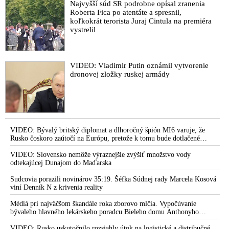
Najvyšší súd SR podrobne opísal zranenia
Roberta Fica po atentáte a spresnil,
koľkokrát terorista Juraj Cintula na premiéra
vystrelil
VIDEO: Vladimir Putin oznámil vytvorenie
dronovej zložky ruskej armády
VIDEO: Bývalý britský diplomat a dlhoročný špión MI6 varuje, že
Rusko čoskoro zaútočí na Európu, pretože k tomu bude dotlačené
rovnako, ako bolo dotlačené k invázii na Ukrajinu v roku 2022.
Zelenskyj medzitým v Kyjeve naliehal na zhromaždených diplomatov,
VIDEO: Slovensko nemôže výraznejšie zvýšiť množstvo vody
aby vo svete zháňali energie pre Ukrajinu na zimu. Putin vraj bude
odtekajúcej Dunajom do Maďarska
mobilizovať a vojna sa do zimy pravdepodobne neskončí
Sudcovia porazili novinárov 35:19. Šéfka Súdnej rady Marcela Kosová
viní Denník N z krivenia reality
Médiá pri najväčšom škandále roka zborovo mlčia. Vypočúvanie
bývaleho hlavného lekárskeho poradcu Bieleho domu Anthonyho
Fauciho pred výborom amerického Senátu väčšina médií ignorovala
VIDEO: Rusko uskutočnilo rozsiahly útok na logistické a distribučné