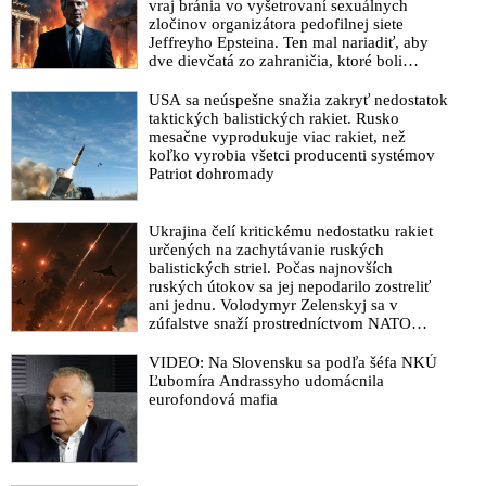
vraj bránia vo vyšetrovaní sexuálnych
zločinov organizátora pedofilnej siete
Jeffreyho Epsteina. Ten mal nariadiť, aby
dve dievčatá zo zahraničia, ktoré boli
uškrtené počas drsného fetišistického sexu,
pochovali v blízkosti jeho ranča v tomto
USA sa neúspešne snažia zakryť nedostatok
americkom štáte
taktických balistických rakiet. Rusko
mesačne vyprodukuje viac rakiet, než
koľko vyrobia všetci producenti systémov
Patriot dohromady
Ukrajina čelí kritickému nedostatku rakiet
určených na zachytávanie ruských
balistických striel. Počas najnovších
ruských útokov sa jej nepodarilo zostreliť
ani jednu. Volodymyr Zelenskyj sa v
zúfalstve snaží prostredníctvom NATO
zabezpečiť ich dodávky
VIDEO: Na Slovensku sa podľa šéfa NKÚ
Ľubomíra Andrassyho udomácnila
eurofondová mafia