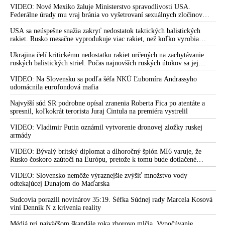
Irán. Prezident USA sa pre to údajne pohádal so šéfom Pentagónu, lebo
VIDEO: Nové Mexiko žaluje Ministerstvo spravodlivosti USA.
bol presvedčený o opaku
Federálne úrady mu vraj bránia vo vyšetrovaní sexuálnych zločinov
organizátora pedofilnej siete Jeffreyho Epsteina. Ten mal nariadiť, aby
dve dievčatá zo zahraničia, ktoré boli uškrtené počas drsného
USA sa neúspešne snažia zakryť nedostatok taktických balistických
fetišistického sexu, pochovali v blízkosti jeho ranča v tomto americkom
rakiet. Rusko mesačne vyprodukuje viac rakiet, než koľko vyrobia
štáte
všetci producenti systémov Patriot dohromady
Ukrajina čelí kritickému nedostatku rakiet určených na zachytávanie
ruských balistických striel. Počas najnovších ruských útokov sa jej
nepodarilo zostreliť ani jednu. Volodymyr Zelenskyj sa v zúfalstve snaží
prostredníctvom NATO zabezpečiť ich dodávky
VIDEO: Na Slovensku sa podľa šéfa NKÚ Ľubomíra Andrassyho
udomácnila eurofondová mafia
Najvyšší súd SR podrobne opísal zranenia Roberta Fica po atentáte a
spresnil, koľkokrát terorista Juraj Cintula na premiéra vystrelil
VIDEO: Vladimir Putin oznámil vytvorenie dronovej zložky ruskej
armády
VIDEO: Bývalý britský diplomat a dlhoročný špión MI6 varuje, že
Rusko čoskoro zaútočí na Európu, pretože k tomu bude dotlačené
rovnako, ako bolo dotlačené k invázii na Ukrajinu v roku 2022.
Zelenskyj medzitým v Kyjeve naliehal na zhromaždených diplomatov,
VIDEO: Slovensko nemôže výraznejšie zvýšiť množstvo vody
aby vo svete zháňali energie pre Ukrajinu na zimu. Putin vraj bude
odtekajúcej Dunajom do Maďarska
mobilizovať a vojna sa do zimy pravdepodobne neskončí
Sudcovia porazili novinárov 35:19. Šéfka Súdnej rady Marcela Kosová
viní Denník N z krivenia reality
Médiá pri najväčšom škandále roka zborovo mlčia. Vypočúvanie