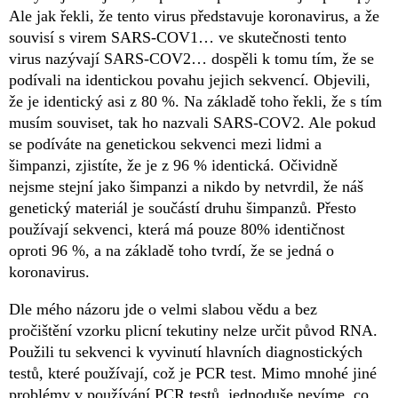
Ale jak řekli, že tento virus představuje koronavirus, a že
souvisí s virem SARS-COV1… ve skutečnosti tento
virus nazývají SARS-COV2… dospěli k tomu tím, že se
podívali na identickou povahu jejich sekvencí. Objevili,
že je identický asi z 80 %. Na základě toho řekli, že s tím
musím souviset, tak ho nazvali SARS-COV2. Ale pokud
se podíváte na genetickou sekvenci mezi lidmi a
šimpanzi, zjistíte, že je z 96 % identická. Očividně
nejsme stejní jako šimpanzi a nikdo by netvrdil, že náš
genetický materiál je součástí druhu šimpanzů. Přesto
používají sekvenci, která má pouze 80% identičnost
oproti 96 %, a na základě toho tvrdí, že se jedná o
koronavirus.
Dle mého názoru jde o velmi slabou vědu a bez
pročištění vzorku plicní tekutiny nelze určit původ RNA.
Použili tu sekvenci k vyvinutí hlavních diagnostických
testů, které používají, což je PCR test. Mimo mnohé jiné
problémy v používání PCR testů, jednoduše nevíme, co