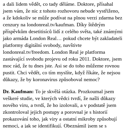
a dali lidem vědět, co tady děláme. Doktore, přísahal
jsem vám, že nic z tohoto rozhovoru nebude vystřiženo,
a že kdokoliv se může podívat na plnou verzi zdarma bez
cenzury na londonreal.tv/kaufman. Díky štědrým
příspěvkům desetitisíců lidí z celého světa, také známými
jako armáda London Real… pokud chcete být zakladateli
platformy digitální svobody, navštivte
londonreal.tv/freedom. London Real je platforma
zastávající svobodu projevu od roku 2011. Doktore, jsem
moc rád, že tu dnes jste. Asi se do toho můžeme rovnou
pustit. Chci vědět, co tím myslíte, když říkáte, že nejsou
důkazy, že by koronavirus způsoboval nemoc?
Dr. Kaufman:
To je skvělá otázka. Prozkoumal jsem
veškeré studie, ve kterých vědci tvrdí, že našli důkazy
nového viru, a tvrdí, že ho izolovali, a v podstatě jsem
zkontroloval jejich postupy a porovnal je s historií
prokazování toho, jak viry a ostatní mikroby způsobují
nemoci, a jak se identifikují. Obeznámil jsem se s