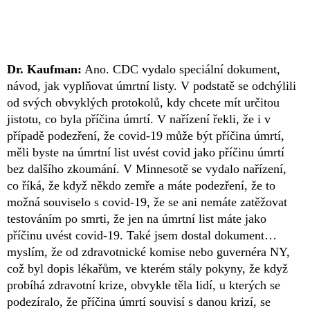
Dr. Kaufman:
Ano. CDC vydalo speciální dokument,
návod, jak vyplňovat úmrtní listy. V podstatě se odchýlili
od svých obvyklých protokolů, kdy chcete mít určitou
jistotu, co byla příčina úmrtí. V nařízení řekli, že i v
případě podezření, že covid-19 může být příčina úmrtí,
měli byste na úmrtní list uvést covid jako příčinu úmrtí
bez dalšího zkoumání. V Minnesotě se vydalo nařízení,
co říká, že když někdo zemře a máte podezření, že to
možná souviselo s covid-19, že se ani nemáte zatěžovat
testováním po smrti, že jen na úmrtní list máte jako
příčinu uvést covid-19. Také jsem dostal dokument…
myslím, že od zdravotnické komise nebo guvernéra NY,
což byl dopis lékařům, ve kterém stály pokyny, že když
probíhá zdravotní krize, obvykle těla lidí, u kterých se
podezíralo, že příčina úmrtí souvisí s danou krizí, se