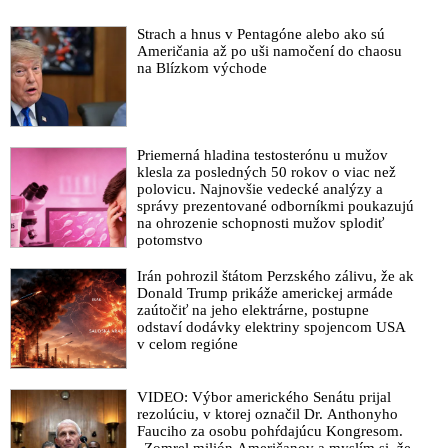
Strach a hnus v Pentagóne alebo ako sú
Američania až po uši namočení do chaosu
na Blízkom východe
Priemerná hladina testosterónu u mužov
klesla za posledných 50 rokov o viac než
polovicu. Najnovšie vedecké analýzy a
správy prezentované odborníkmi poukazujú
na ohrozenie schopnosti mužov splodiť
potomstvo
Irán pohrozil štátom Perzského zálivu, že ak
Donald Trump prikáže americkej armáde
zaútočiť na jeho elektrárne, postupne
odstaví dodávky elektriny spojencom USA
v celom regióne
VIDEO: Výbor amerického Senátu prijal
rezolúciu, v ktorej označil Dr. Anthonyho
Fauciho za osobu pohŕdajúcu Kongresom.