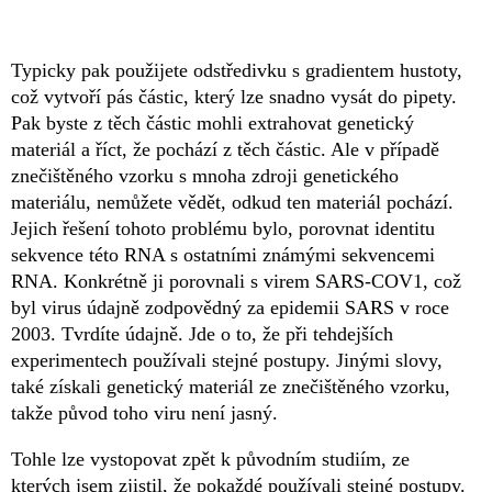
Typicky pak použijete odstředivku s gradientem hustoty,
což vytvoří pás částic, který lze snadno vysát do pipety.
Pak byste z těch částic mohli extrahovat genetický
materiál a říct, že pochází z těch částic. Ale v případě
znečištěného vzorku s mnoha zdroji genetického
materiálu, nemůžete vědět, odkud ten materiál pochází.
Jejich řešení tohoto problému bylo, porovnat identitu
sekvence této RNA s ostatními známými sekvencemi
RNA. Konkrétně ji porovnali s virem SARS-COV1, což
byl virus údajně zodpovědný za epidemii SARS v roce
2003. Tvrdíte údajně. Jde o to, že při tehdejších
experimentech používali stejné postupy. Jinými slovy,
také získali genetický materiál ze znečištěného vzorku,
takže původ toho viru není jasný.
Tohle lze vystopovat zpět k původním studiím, ze
kterých jsem zjistil, že pokaždé používali stejné postupy.