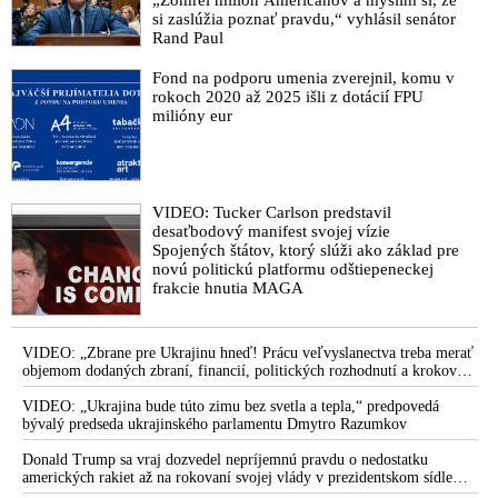
„Zomrel milión Američanov a myslím si, že
si zaslúžia poznať pravdu,“ vyhlásil senátor
Rand Paul
Fond na podporu umenia zverejnil, komu v
rokoch 2020 až 2025 išli z dotácií FPU
milióny eur
VIDEO: Tucker Carlson predstavil
desaťbodový manifest svojej vízie
Spojených štátov, ktorý slúži ako základ pre
novú politickú platformu odštiepeneckej
frakcie hnutia MAGA
VIDEO: „Zbrane pre Ukrajinu hneď! Prácu veľvyslanectva treba merať
objemom dodaných zbraní, financií, politických rozhodnutí a krokov
tlaku na nepriateľa,“ povedal Volodymyr Zelenskyj zhromaždeným
ukrajinským diplomatom v Kyjeve. Donald Trump mu potom odkázal,
VIDEO: „Ukrajina bude túto zimu bez svetla a tepla,“ predpovedá
že USA Ukrajine nedodajú protiraketové systémy Patriot
bývalý predseda ukrajinského parlamentu Dmytro Razumkov
Donald Trump sa vraj dozvedel nepríjemnú pravdu o nedostatku
amerických rakiet až na rokovaní svojej vlády v prezidentskom sídle
Camp David v Marylande, a preto musel odložiť plánované útoky na