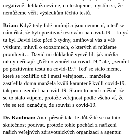
negativně. Jelikož nevíme, co testujeme, myslím si, že
nemůžeme věřit výsledkům těchto testů.
Brian:
Když tedy lidé umírají a jsou nemocní, a teď se
nám říká, že byli pozitivně testováni na covid-19… když
tu byl David Icke před 3 týdny, zmiňoval vás a váš
výzkum, mluvil o exozomech, o kterých si můžeme
promluvit… David mi důkladně vysvětlil, jak média
nikdy neříkají: „Někdo zemřel na covid-19,” ale, „zemřel
po pozitivním testu na covid-19.” Teď se stalo meme,
které se rozšířilo už i mezi veřejnost… manželka
zastřelila doma manžela kvůli karanténě kvůli covid-19,
tak proto zemřel na covid-19. Skoro to není směšné, že
se to stalo vtipem, protože veřejnost podle všeho ví, že
vše se teď označuje, že souvisí s covid-19.
Dr. Kaufman:
Ano, přesně tak. Je důležité se na tuto
skutečnost podívat, protože tohle pochází z nařízení
našich veřejných zdravotnických organizací a agentur.