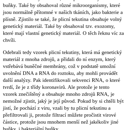
buňky. Také by obsahoval různé mikroorganismy, které
jsou normálně přítomné v našich tkáních, jako bakterie a
plísně. Zjistilo se také, že plicní tekutina obsahuje volný
genetický materiál. Také by obsahoval tzv. exozomy,
které mají vlastní genetický materiál. O těch řeknu víc za
chvíli.
Odebrali tedy vzorek plicní tekutiny, která má genetický
materiál z mnoha zdrojů, a přidali do ní enzym, který
vstřebává buněčné membrány, což v podstatě umožní
uvolnění DNA a RNA do roztoku, aby mohli provádět
další analýzy. Pak identifikovali sekvenci RNA, o které
tvrdí, že je z třídy koronavirů. Ale protože je tento
vzorek znečištěný a obsahuje mnoho zdrojů RNA, je
nemožné zjistit, jaký je její původ. Pokud by si chtěli být
jistí, že pochází z viru, vzali by tu plicní tekutinu a
přefiltrovali ji, protože filtrací můžete pročistit virové
částice, protože jsou mnohem menší než jakékoliv jiné
buňky, i bakteriální buňky.