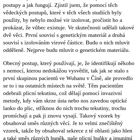
postupy a jak fungují. Zjistil jsem, že pomocí těch
vědeckých postupů, které v těch všech studiích byly
použity, by nebylo možné vir izolovat, pročistit ho a
prokázat, že vůbec existuje. Ve skutečnosti udělali takové
dvě věci. První souvisí s genetickým materiál a druhá
souvisí s izolováním virové částice. Budu o nich mluvit
odděleně. Nejprve budu mluvit o genetickém materiálu.
Obecný postup, který používají, je, že identifikují někoho
s nemocí, kterou nedokážou vysvětlit, tak jak se stalo s
první skupinou pacientů ve Wuhanu v Číně, ale provedlo
se to i na ostatních místech na světě. Těm pacientům
odebrali plicní tekutinu, což dělají pomocí invazivní
metody, kdy vám skrze ústa nebo nos zavedou optické
lanko do plic, stříknou do nich trochu tekutiny, trochu
promíchají a pak ji znovu vysají. Takový vzorek by
obsahoval směs různých věcí. Je to velmi znečištěný
vzorek, takže by obsahoval sekrece z té oblasti jako hlen
a také směs různých buněk, naše plicní buňky a imunitní