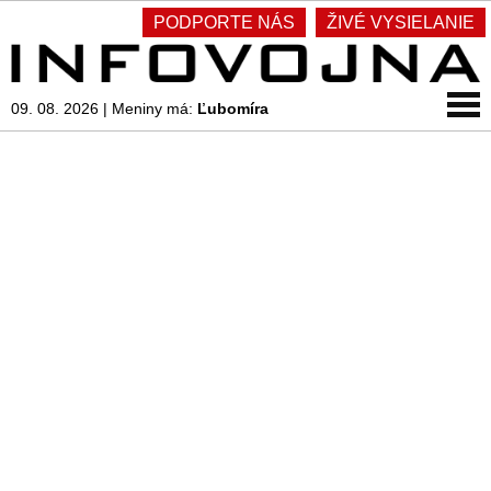
PODPORTE NÁS
ŽIVÉ VYSIELANIE
09. 08. 2026
|
Meniny má:
Ľubomíra