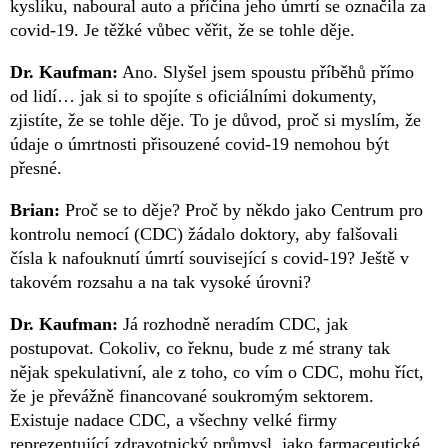
kyslíku, naboural auto a příčina jeho úmrtí se označila za
covid-19. Je těžké vůbec věřit, že se tohle děje.
Dr. Kaufman:
Ano. Slyšel jsem spoustu příběhů přímo
od lidí… jak si to spojíte s oficiálními dokumenty,
zjistíte, že se tohle děje. To je důvod, proč si myslím, že
údaje o úmrtnosti přisouzené covid-19 nemohou být
přesné.
Brian:
Proč se to děje? Proč by někdo jako Centrum pro
kontrolu nemocí (CDC) žádalo doktory, aby falšovali
čísla k nafouknutí úmrtí související s covid-19? Ještě v
takovém rozsahu a na tak vysoké úrovni?
Dr. Kaufman:
Já rozhodně neradím CDC, jak
postupovat. Cokoliv, co řeknu, bude z mé strany tak
nějak spekulativní, ale z toho, co vím o CDC, mohu říct,
že je převážně financované soukromým sektorem.
Existuje nadace CDC, a všechny velké firmy
reprezentující zdravotnický průmysl, jako farmaceutické