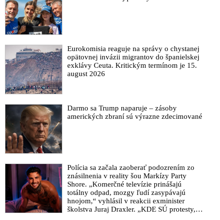
Eurokomisia reaguje na správy o chystanej
opätovnej invázii migrantov do španielskej
exklávy Ceuta. Kritickým termínom je 15.
august 2026
Darmo sa Trump naparuje – zásoby
amerických zbraní sú výrazne zdecimované
Polícia sa začala zaoberať podozrením zo
znásilnenia v reality šou Markízy Party
Shore. „Komerčné televízie prinášajú
totálny odpad, mozgy ľudí zasypávajú
hnojom,“ vyhlásil v reakcii exminister
školstva Juraj Draxler. „KDE SÚ protesty,
výkriky či štrajky novinárov a mediálnych