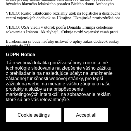
bývaleho hlavného lekárskeho poradcu Bieleho domu Anthonyho
Fauciho pred výborom amerického Senátu väčšina médií ignorovala
VIDEO: Rusko uskutočnilo rozsiahly útok na logistické a distribučné
centrá vojenských dodávok na Ukrajine. Ukrajinská protivzdušná obrana
nedokázala počas ničivého nočného útoku na Kyjev a jeho okolie
zachytiť ani jednu ruskú raketu
VIDEO: USA viedli v utorok podľa Donalda Trumpa celodenné
rokovania s Iránom. Ak zlyhajú, sľubuje tvrdý vojenský zásah proti
Teheránu
Eurokomisia sa bude naďalej usilovať o úplný zákaz dodávok ruskej
energie do EÚ