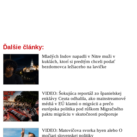
Ďalšie články:
Mladých Indov napadli v Nitre muži v
kuklách, ktorí si predtým chceli podať
bezdomovca ležiaceho na lavičke
VIDEO: Šokujúca reportáž zo španielskej
enklávy Ceuta odhalila, ako mainstreamové
médiá v EÚ klamú o migrácii a prečo
európska politika pod rúškom Migračného
paktu migráciu v skutočnosti podporuje
VIDEO: Matovičova svorka hyen alebo O
močiari slovenskej politiky