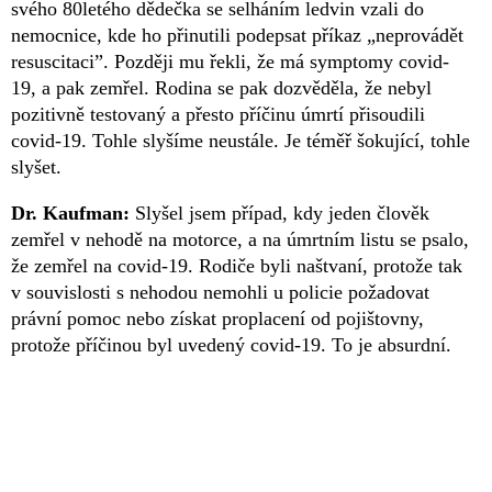
svého 80letého dědečka se selháním ledvin vzali do
nemocnice, kde ho přinutili podepsat příkaz „neprovádět
resuscitaci”. Později mu řekli, že má symptomy covid-
19, a pak zemřel. Rodina se pak dozvěděla, že nebyl
pozitivně testovaný a přesto příčinu úmrtí přisoudili
covid-19. Tohle slyšíme neustále. Je téměř šokující, tohle
slyšet.
Dr. Kaufman:
Slyšel jsem případ, kdy jeden člověk
zemřel v nehodě na motorce, a na úmrtním listu se psalo,
že zemřel na covid-19. Rodiče byli naštvaní, protože tak
v souvislosti s nehodou nemohli u policie požadovat
právní pomoc nebo získat proplacení od pojištovny,
protože příčinou byl uvedený covid-19. To je absurdní.