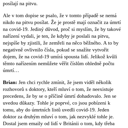
posílají na pitvu.
Ale v tom dopise se psalo, že v tomto případě se nemá
nikdo na pitvu posílat. Že je prostě mají označit za úmrtí
na covid-19. Jediný důvod, proč si myslím, že by takové
nařízení vydali, je ten, že kdyby je poslali na pitvu,
nejspíše by zjistili, že zemřeli na něco běžného. A to by
negativně ovlivnilo čísla, pokud se snažíte vytvořit
dojem, že na covid-19 umírá spousta lidí. Jelikož kvůli
těmto nařízením nemůžete věřit číslům ohledně počtu
úmrtí…
Brian:
Jen chci rychle zmínit, že jsem viděl několik
rozhovorů s doktory, kteří mluví o tom, že neexistuje
precedens, že by se o příčině úmrtí dohadovalo. Jen se
uvedou důkazy. Tohle je poprvé, co jsou pobízeni k
tomu, aby do úmrtních listů uvedli covid-19. Jeden
doktor za druhým mluví o tom, jak nezvyklé tohle je.
Dostal jsem emaily od lidí v Británii o tom, kdy třeba