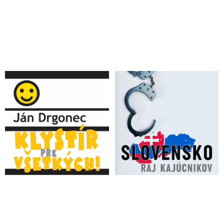
zdecimoval
Čínská vědkyně z laboratoře, odkud zřejmě unikl Covid-19,
tvrdí, že další epidemie je vysoce pravděpodobná
Klíčový utajovaný e-mail ukazuje, že doktor Fauci věděl, že
virus SARS CoV 2 unikl z wuchanského virologického
institutu
Očkovanie proti Covid – nová zbraň hromadného ničenia,
ktorá zabíja každý deň
VIDEO: „Vo wuhanskom laboratóriu sa stalo niečo hrozné,“
komentoval Donald Trump situáciu okolo umelého vytvorenia
koronavírusu a vyzval výrobcov covid vakcín, aby zverejnili
údaje o ich bezpečnosti
VIDEO: V areálu biolaboratoře na Donbasu byly nalezeny
zajímavé dokumenty související s injekcemi Covid
Senátor Rand Paul podal žalobu na Dr. Anthony Fauciho, den
poté byla vypálena jeho kancelář. Bývalý ředitel amerického
Národního institutu pro alergie a infekční nemoci (NIAID) je
žalován za to, že lhal pod přísahou před Kongresem, když
popřel, že by financoval výzkum zisku funkce v čínských
laboratořích