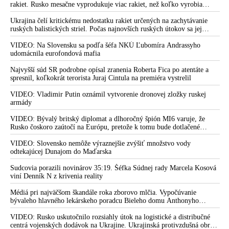
popřel, že by financoval výzkum zisku funkce v čínských
fetišistického sexu, pochovali v blízkosti jeho ranča v tomto americkom
rakiet. Rusko mesačne vyprodukuje viac rakiet, než koľko vyrobia
laboratořích
štáte
všetci producenti systémov Patriot dohromady
Ukrajina čelí kritickému nedostatku rakiet určených na zachytávanie
Robert F. Kennedy Jr.: Covid je možná biologickou zbraní,
ruských balistických striel. Počas najnovších ruských útokov sa jej
protože byl vyroben tak, aby cílil na konkrétní rasy
nepodarilo zostreliť ani jednu. Volodymyr Zelenskyj sa v zúfalstve snaží
prostredníctvom NATO zabezpečiť ich dodávky
VIDEO: Na Slovensku sa podľa šéfa NKÚ Ľubomíra Andrassyho
Dodatečně odhalené zprávy obsahují jedny z nejvýznamnějších
udomácnila eurofondová mafia
důkazů o tom, že původ viru SARS-CoV-2 byl organizovaně
Najvyšší súd SR podrobne opísal zranenia Roberta Fica po atentáte a
utajovaný. Skryté zprávy v reportu amerických republikánů
spresnil, koľkokrát terorista Juraj Cintula na premiéra vystrelil
odhalují, jak vědci vykonstruovali narativ o původu koronaviru
VIDEO: Vladimir Putin oznámil vytvorenie dronovej zložky ruskej
VIDEO: Bol SARS-CoV-2 vyvíjaný ako biologická zbraň a
armády
vymkol sa spod kontroly? MUDr. Bukovský o donedávna
utajovaných informáciách o pôvode koronavírusu
VIDEO: Bývalý britský diplomat a dlhoročný špión MI6 varuje, že
Rusko čoskoro zaútočí na Európu, pretože k tomu bude dotlačené
VIDEO: Pod tlakem vědců jsem cenzuroval pravdu o Covid-
rovnako, ako bolo dotlačené k invázii na Ukrajinu v roku 2022.
Zelenskyj medzitým v Kyjeve naliehal na zhromaždených diplomatov,
VIDEO: Slovensko nemôže výraznejšie zvýšiť množstvo vody
19, přiznává šéf Facebooku Zuckerberg
aby vo svete zháňali energie pre Ukrajinu na zimu. Putin vraj bude
odtekajúcej Dunajom do Maďarska
VIDEO: Dr. David Martin: Covid-19 bol aktom biologickej
mobilizovať a vojna sa do zimy pravdepodobne neskončí
Sudcovia porazili novinárov 35:19. Šéfka Súdnej rady Marcela Kosová
vojny a dlhodobo plánovaná operácia namierená proti ľudstvu.
viní Denník N z krivenia reality
Koronavírus je biologická zbraň patentovaná v roku 2002,
ktorej vlastnosťou je, že mutuje príliš rýchlo, aby proti nej
Médiá pri najväčšom škandále roka zborovo mlčia. Vypočúvanie
dokázali vyvinúť účinnú vakcínu. V rámci čiernych operácií
bývaleho hlavného lekárskeho poradcu Bieleho domu Anthonyho
Fauciho pred výborom amerického Senátu väčšina médií ignorovala
bolo za týmto účelom použitých viac ako 10 miliárd dolárov. Je
VIDEO: Rusko uskutočnilo rozsiahly útok na logistické a distribučné
to zločin, na ktorom sa podieľali vlády, veda a médiá a na
centrá vojenských dodávok na Ukrajine. Ukrajinská protivzdušná obrana