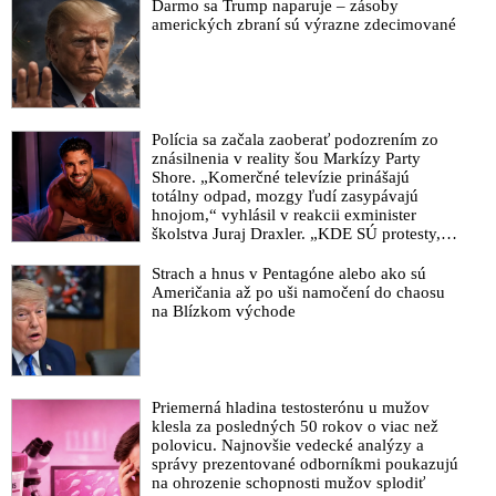
Nehls hovorí, že tu nejde o zdravie alebo peniaze, ale o
Darmo sa Trump naparuje – zásoby
amerických zbraní sú výrazne zdecimované
ovládnutie ľudskej mysle: „Cez strach a následný neurotoxický
efekt, ktorý napáda hipokampus, zničiť mentálny imunitný
systém. Človeku sa potom znižuje psychická odolnosť, upadá
do depresie a dochádza k vypínaniu mnohých funkcií, vrátane
zvedavosti a schopnosti premýšľať“
Polícia sa začala zaoberať podozrením zo
USA naďalej prevádzkujú biologické laboratóriá na Ukrajine.
znásilnenia v reality šou Markízy Party
Washington sa snaží zakryť tieto aktivity blokovaním snahy
Shore. „Komerčné televízie prinášajú
Ruska o prísnejšiu kontrolu dodržiavania Dohovoru o
totálny odpad, mozgy ľudí zasypávajú
biologických zbraniach, vyhlásil ruský veľvyslanec v
hnojom,“ vyhlásil v reakcii exminister
školstva Juraj Draxler. „KDE SÚ protesty,
Holandsku
výkriky či štrajky novinárov a mediálnych
VIDEO: Odborník na patentové právo Dr. David Martin &
pracovníkov?“ spýtal sa
Strach a hnus v Pentagóne alebo ako sú
Veľký pandemický podvod (2. časť rozhovoru o zákulisí a
Američania až po uši namočení do chaosu
na Blízkom východe
povahe nášho sveta, ktorého podstata a spôsoby fungovania sú
pred očami verejnosti zámerne skryté, ale aj o nádeji na
spravodlivosť pre všetkých ľudí)
VIDEO: Odborník na patentové právo Dr. David Martin &
Priemerná hladina testosterónu u mužov
Veľký pandemický podvod (1. časť rozhovoru o zákulisí a
klesla za posledných 50 rokov o viac než
povahe nášho sveta, ktorého podstata a spôsoby fungovania sú
polovicu. Najnovšie vedecké analýzy a
pred očami verejnosti zámerne skryté)
správy prezentované odborníkmi poukazujú
na ohrozenie schopnosti mužov splodiť
VIDEO: Vynálezca mRNA technológie Dr. Robert Malone o