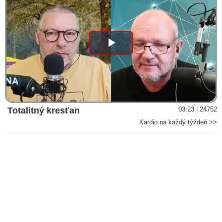
VIDEO: Na ľudstve bol spáchaný akt biologickej a chemickej
vojny! Medzinárodný covidový summit na pôde
europarlamentu a americký parlamentný výbor pre dohľad a
zodpovednosť potvrdili to, čo vlády a korporátne médiá
označovali za hoax a dezinformácie: Vírus Covid-19 má
Play
laboratórny pôvod!
Uniklý dokument Pentagonu vyvracel Faucim iniciovanou
Video
studii o přirozeném původu covidu už v květnu 2020
Světem se šíří virus: USA stěhují biolaboratoře z Ukrajiny do
postsovětských a dalších zemí
Totalitný kresťan
03:23 | 24752
Fauci mal upraviť dokument o laboratórnom pôvode
Kardio na každý týždeň >>
koronavírusu a naviedol tak médiá na falošnú stopu
VIDEO: Robert F. Kennedy Jr.: CIA, Pentagon a Dr. Anthony
Fauci učili čínské vojenské vědce, jak vyrábět zbraně
hromadného ničení
Vojenské a biologické aktivity USA, koronavírus & vývoj
mRNA vakcín: Rusko by mohlo zorganizovať vlastný
medzinárodný tribunál ako odpoveď na hrozby zo strany
Západu
Američania doviezli na Ukrajinu toxické chemické látky a v