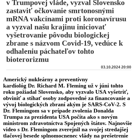
v Trumpovej vláde, vyzval Slovensko
zastaviť očkovanie smrtonosnými
mRNA vakcínami proti koronavírusu
a vyzval našu krajinu iniciovať
vyšetrovanie pôvodu biologickej
zbrane s názvom Covid-19, vedúce k
odhaleniu páchateľov tohto
bioterorizmu
03.10.2024 20:00
Americký nukleárny a preventívny
kardiológ Dr. Richard M. Fleming už v júni tohto
roku požiadal Slovensko, aby vyzvalo USA vyšetriť,
obviniť a stíhať osoby zodpovedné za financovanie a
vývoj biologických zbraní akým je SARS-CoV-2. S
Dr. Flemingom sa v prípade zvolenia Donalda
Trumpa za prezidenta USA počíta ako s novým
ministrom zdravotníctva Spojených štátov. Najnovšie
video s Dr. Flemingom zverejnil na svojej stredajšej
tlačovej besede splnomocnenec vlády na prešetrenie