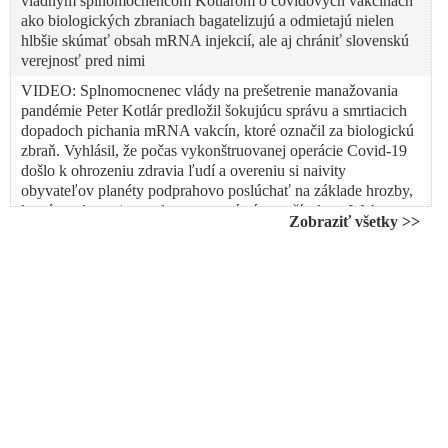
vládnym splnomocnencom Kotlárom o covidových vakcínach
ako biologických zbraniach bagatelizujú a odmietajú nielen
hlbšie skúmať obsah mRNA injekcií, ale aj chrániť slovenskú
verejnosť pred nimi
VIDEO: Splnomocnenec vlády na prešetrenie manažovania
pandémie Peter Kotlár predložil šokujúcu správu a smrtiacich
dopadoch pichania mRNA vakcín, ktoré označil za biologickú
zbraň. Vyhlásil, že počas vykonštruovanej operácie Covid-19
došlo k ohrozeniu zdravia ľudí a overeniu si naivity
obyvateľov planéty podprahovo poslúchať na základe hrozby,
ktorú predstavuje umelo vytvorený vírus v čínskom Wuhane.
Zobraziť všetky >>
Ficovu vládu vyzval, aby očkovanie mRNA vakcínami
zastavila
V americkom Senáte prebieha historický súboj k téme
odhalenia pôvodu Covid-19. Profesor Richard Ebright a
Stephen Quay predložili presvedčivé argumenty, že SARS-
CoV-2 bol umelo vytvorený vírus. Na tomto zločine
spolupracovali americkí vedci s wuhanským virologických
inštitútom v Číne
VIDEO: Dr. Richard M. Fleming žiada Slovensko, aby
vyzvalo USA vyšetriť, obviniť a stíhať osoby zodpovedné za