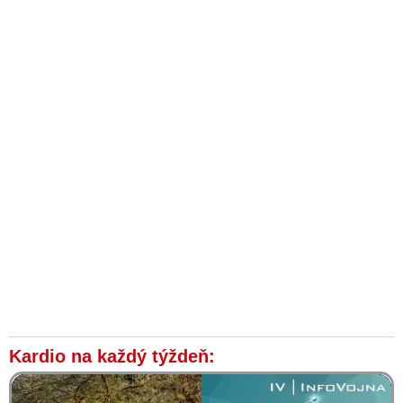
Robert F. Kennedy Jr.: Covid je možná biologickou zbraní,
protože byl vyroben tak, aby cílil na konkrétní rasy
Dodatečně odhalené zprávy obsahují jedny z nejvýznamnějších
důkazů o tom, že původ viru SARS-CoV-2 byl organizovaně
utajovaný. Skryté zprávy v reportu amerických republikánů
odhalují, jak vědci vykonstruovali narativ o původu koronaviru
VIDEO: Bol SARS-CoV-2 vyvíjaný ako biologická zbraň a
vymkol sa spod kontroly? MUDr. Bukovský o donedávna
utajovaných informáciách o pôvode koronavírusu
VIDEO: Pod tlakem vědců jsem cenzuroval pravdu o Covid-
19, přiznává šéf Facebooku Zuckerberg
VIDEO: Dr. David Martin: Covid-19 bol aktom biologickej
vojny a dlhodobo plánovaná operácia namierená proti ľudstvu.
Koronavírus je biologická zbraň patentovaná v roku 2002,
ktorej vlastnosťou je, že mutuje príliš rýchlo, aby proti nej
dokázali vyvinúť účinnú vakcínu. V rámci čiernych operácií
bolo za týmto účelom použitých viac ako 10 miliárd dolárov. Je
Kardio na každý týždeň:
to zločin, na ktorom sa podieľali vlády, veda a médiá a na
konci toho bol obrovský zisk!