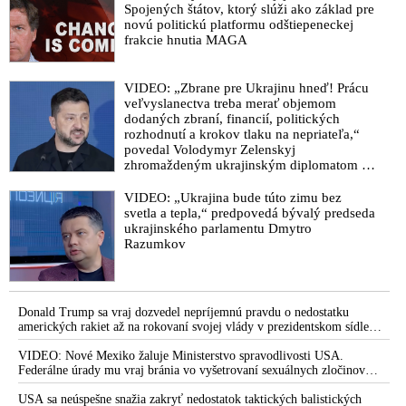
dôstojnosti a jeho vedecký odbor sa týmito praktikami sám
Spojených štátov, ktorý slúži ako základ pre
novú politickú platformu odštiepeneckej
zdecimoval
frakcie hnutia MAGA
Čínská vědkyně z laboratoře, odkud zřejmě unikl Covid-19,
tvrdí, že další epidemie je vysoce pravděpodobná
VIDEO: „Zbrane pre Ukrajinu hneď! Prácu
Klíčový utajovaný e-mail ukazuje, že doktor Fauci věděl, že
veľvyslanectva treba merať objemom
virus SARS CoV 2 unikl z wuchanského virologického
dodaných zbraní, financií, politických
rozhodnutí a krokov tlaku na nepriateľa,“
institutu
povedal Volodymyr Zelenskyj
Očkovanie proti Covid – nová zbraň hromadného ničenia,
zhromaždeným ukrajinským diplomatom v
Kyjeve. Donald Trump mu potom odkázal,
ktorá zabíja každý deň
že USA Ukrajine nedodajú protiraketové
VIDEO: „Ukrajina bude túto zimu bez
VIDEO: „Vo wuhanskom laboratóriu sa stalo niečo hrozné,“
systémy Patriot
svetla a tepla,“ predpovedá bývalý predseda
komentoval Donald Trump situáciu okolo umelého vytvorenia
ukrajinského parlamentu Dmytro
Razumkov
koronavírusu a vyzval výrobcov covid vakcín, aby zverejnili
údaje o ich bezpečnosti
VIDEO: V areálu biolaboratoře na Donbasu byly nalezeny
zajímavé dokumenty související s injekcemi Covid
Donald Trump sa vraj dozvedel nepríjemnú pravdu o nedostatku
amerických rakiet až na rokovaní svojej vlády v prezidentskom sídle
Senátor Rand Paul podal žalobu na Dr. Anthony Fauciho, den
Camp David v Marylande, a preto musel odložiť plánované útoky na
poté byla vypálena jeho kancelář. Bývalý ředitel amerického
Irán. Prezident USA sa pre to údajne pohádal so šéfom Pentagónu, lebo
VIDEO: Nové Mexiko žaluje Ministerstvo spravodlivosti USA.
bol presvedčený o opaku
Federálne úrady mu vraj bránia vo vyšetrovaní sexuálnych zločinov
Národního institutu pro alergie a infekční nemoci (NIAID) je
organizátora pedofilnej siete Jeffreyho Epsteina. Ten mal nariadiť, aby
žalován za to, že lhal pod přísahou před Kongresem, když
dve dievčatá zo zahraničia, ktoré boli uškrtené počas drsného
USA sa neúspešne snažia zakryť nedostatok taktických balistických