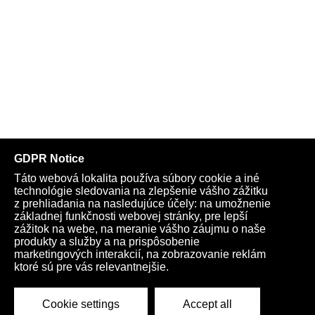
VIDEO: „Covid-19 nie je prirodzeného pôvodu, pochádza z
amerického biologického laboratória,“ vyhlásil americký
ekonóm a poradca vlád po celom svete Jeffrey Sachs, ktorý
stojí na čele komisie pre koronavírus prestížneho lekárskeho
časopisu The Lancet
Špeciálna operácia na Ukrajine odhalila plány biologických
útokov USA proti Rusku
Lavrov: USA infiltrovali bývalé štáty Sovietskeho zväzu,
zneužili svoju moc a vytvorili sieť biolaboratórií
V biolaboratóriách USA na Ukrajine vytvárajú zbrane proti
celým národom
VIDEO: Šokujúce vyhlásenie ruského veľvyslanca pri OSN o
amerických biolaboratóriách na Ukrajine v Bezpečnostnej rade
Organizácie spojených národov
Telegram
Youtube
Facebook
Archív
Obchod
TV
Kardio
Podporte nás
Spleť globálnych intríg: Od financovania biologických
laboratórií na Ukrajine a inde vo svete americkým
Všeobecné podmienky
Cookies
Pentagónom, cez farebné revolúcie organizovaných Sorosom,
Ochrana osobných údajov
rano@infovojna.bz
až po experimenty s koronavírusom vo Wuhanskom
+421 908 936 277
+421 950 661 116
virologickom inštitúte, ktoré vyústili do globálnej Plandémie