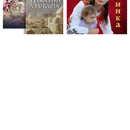
poslancom britského parlamentu vysvetľuje, že celá tzv.
pandémia bola jeden veľký podvod, pretože údaje o príčinách
všetkých úmrtí neboli pred podvodným vyhlásením WHO
odlišné od tých, ktoré nasledovali potom, ako vlády po celom
svete schválili mimoriadnu situáciu. Tvrdí tiež, že na tieto lži
nadviazali klamstvá o ceste von z pandémie pomocou vakcín
proti Covid-19, ktorých toxický účinok bol podľa neho dobre
premyslený zločin, v dôsledku ktorého zomreli po celom svete
milióny ľudí
VIDEO: Vynálezca mRNA technológie Dr. Robert Malone na
stretnutí odborníkov na tému Pandémie Covid-19, vakcinácii a
jej následkoch v britskom parlamente vyhlásil, že došlo k
psychologickej operácii a propagande a priznal existenciu
armádnej technológie schopnej vyzbrojiť patogény, ktorú v
súčasnosti dokáže reprodukovať každý vzdelaný biológ.
Varoval tiež pred hrozbami, ktoré sa už v čase covidovej
hystérie uplatnili ako prehnaná reakcia vlád po celom svete na
koronavírus. Ľuďom sa v rámci tohto postupu podľa neho
klamalo o účinnosti vakcín, čím došlo k porušeniu
Norimberského kódexu, tým pádom k nerešpektovaniu ľudskej
dôstojnosti a jeho vedecký odbor sa týmito praktikami sám