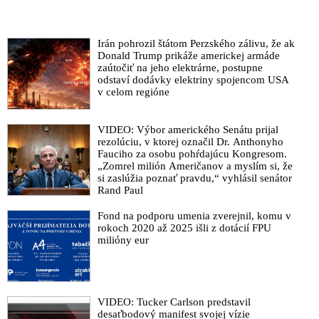
VIDEO: Bývalý viceprezident Pfizeru Dr. Mike Yeadon
poslancom britského parlamentu vysvetľuje, že celá tzv.
Irán pohrozil štátom Perzského zálivu, že ak
pandémia bola jeden veľký podvod, pretože údaje o príčinách
Donald Trump prikáže americkej armáde
všetkých úmrtí neboli pred podvodným vyhlásením WHO
zaútočiť na jeho elektrárne, postupne
odlišné od tých, ktoré nasledovali potom, ako vlády po celom
odstaví dodávky elektriny spojencom USA
svete schválili mimoriadnu situáciu. Tvrdí tiež, že na tieto lži
v celom regióne
nadviazali klamstvá o ceste von z pandémie pomocou vakcín
proti Covid-19, ktorých toxický účinok bol podľa neho dobre
VIDEO: Výbor amerického Senátu prijal
premyslený zločin, v dôsledku ktorého zomreli po celom svete
rezolúciu, v ktorej označil Dr. Anthonyho
milióny ľudí
Fauciho za osobu pohŕdajúcu Kongresom.
„Zomrel milión Američanov a myslím si, že
VIDEO: Vynálezca mRNA technológie Dr. Robert Malone na
si zaslúžia poznať pravdu,“ vyhlásil senátor
stretnutí odborníkov na tému Pandémie Covid-19, vakcinácii a
Rand Paul
jej následkoch v britskom parlamente vyhlásil, že došlo k
psychologickej operácii a propagande a priznal existenciu
Fond na podporu umenia zverejnil, komu v
armádnej technológie schopnej vyzbrojiť patogény, ktorú v
rokoch 2020 až 2025 išli z dotácií FPU
milióny eur
súčasnosti dokáže reprodukovať každý vzdelaný biológ.
Varoval tiež pred hrozbami, ktoré sa už v čase covidovej
hystérie uplatnili ako prehnaná reakcia vlád po celom svete na
koronavírus. Ľuďom sa v rámci tohto postupu podľa neho
klamalo o účinnosti vakcín, čím došlo k porušeniu
VIDEO: Tucker Carlson predstavil
Norimberského kódexu, tým pádom k nerešpektovaniu ľudskej
desaťbodový manifest svojej vízie