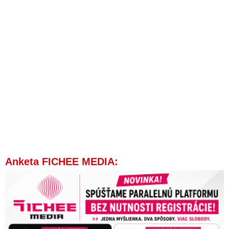
týchto dňoch sa ich chystajú použiť v zóne špeciálnej vojenskej
operácie, varuje Rusko
Šéf FBI: Pandémiu koronavírusu zrejme spôsobil únik z
laboratória v Číne
Najprv hoax, konšpiračná teória a dezinformácia, dnes realita,
ktorú už priznáva aj USA: Americký rezort energetiky dospel k
záveru, že pandémia Covid-19 je dôsledkom úniku
koronavírusu z laboratória
Anglosasi ukrajinizujú Kazachstan. Kazašské biolaboratóriá sú
pod kontrolou americkej armády a financuje ich Pentagón
Koronavirus – jaká hra se hraje?
VIDEO: Erik Kaliňák o ohlušujúcom tichu korporátnych médií
okolo šokujúceho vyhlásenia šéfa výskumu mRNA
Anketa FICHEE MEDIA:
farmaceutickej firmy Pfizer, ktorý nielenže spochybnil oficiálnu
verziu o pôvode koronavírusu a na kameru hovoril o zámernej
laboratórnej mutácii vírusu SARS-Cov-2, aby bol nákazlivejší
a viac sa šíril, ale priznal aj vedľajšie účinky proticovidových
injekcií. YouTube nakoniec zmazal nielen video projektu
Veritas, ale aj Kaliňákov videoblog