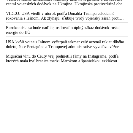
centrá vojenských dodávok na Ukrajine. Ukrajinská protivzdušná obrana
nedokázala počas ničivého nočného útoku na Kyjev a jeho okolie
zachytiť ani jednu ruskú raketu
VIDEO: USA viedli v utorok podľa Donalda Trumpa celodenné
rokovania s Iránom. Ak zlyhajú, sľubuje tvrdý vojenský zásah proti
Teheránu
Eurokomisia sa bude naďalej usilovať o úplný zákaz dodávok ruskej
energie do EÚ
USA kvôli vojne s Iránom vyčerpali takmer celý arzenál rakiet dlhého
doletu, čo v Pentagóne a Trumpovej administratíve vyvoláva vážne
obavy o bojaschopnosť americkej armády v prípade vypuknutia
konfliktu s Čínou alebo Ruskom
Migračnú vlnu do Ceuty vraj podnietili fámy na Instagrame, podľa
ktorých mala byť hranica medzi Marokom a španielskou exklávou
otvorená