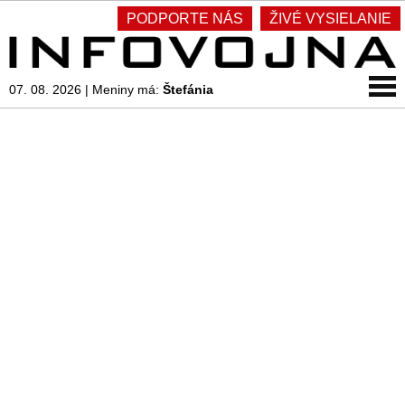
PODPORTE NÁS
ŽIVÉ VYSIELANIE
07. 08. 2026
|
Meniny má:
Štefánia