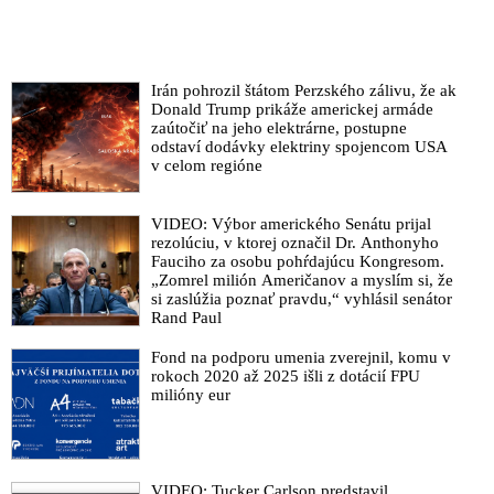
Irán pohrozil štátom Perzského zálivu, že ak
Donald Trump prikáže americkej armáde
zaútočiť na jeho elektrárne, postupne
odstaví dodávky elektriny spojencom USA
v celom regióne
VIDEO: Výbor amerického Senátu prijal
rezolúciu, v ktorej označil Dr. Anthonyho
Fauciho za osobu pohŕdajúcu Kongresom.
„Zomrel milión Američanov a myslím si, že
si zaslúžia poznať pravdu,“ vyhlásil senátor
Rand Paul
Fond na podporu umenia zverejnil, komu v
rokoch 2020 až 2025 išli z dotácií FPU
milióny eur
VIDEO: Tucker Carlson predstavil