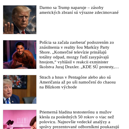
Darmo sa Trump naparuje – zásoby
amerických zbraní sú výrazne zdecimované
Polícia sa začala zaoberať podozrením zo
znásilnenia v reality šou Markízy Party
Shore. „Komerčné televízie prinášajú
totálny odpad, mozgy ľudí zasypávajú
hnojom,“ vyhlásil v reakcii exminister
školstva Juraj Draxler. „KDE SÚ protesty,
výkriky či štrajky novinárov a mediálnych
pracovníkov?“ spýtal sa
Strach a hnus v Pentagóne alebo ako sú
Američania až po uši namočení do chaosu
na Blízkom východe
Priemerná hladina testosterónu u mužov
klesla za posledných 50 rokov o viac než
polovicu. Najnovšie vedecké analýzy a
správy prezentované odborníkmi poukazujú