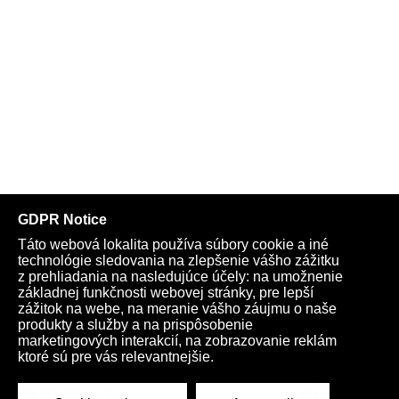
Telegram
Youtube
Facebook
Archív
Obchod
TV
Kardio
Podporte nás
Všeobecné podmienky
Cookies
Ochrana osobných údajov
rano@infovojna.bz
+421 908 936 277
+421 950 661 116