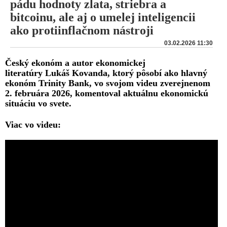
pádu hodnoty zlata, striebra a
bitcoinu, ale aj o umelej inteligencii
ako protiinflačnom nástroji
03.02.2026 11:30
Český ekonóm a autor ekonomickej
literatúry Lukáš Kovanda, ktorý pôsobí ako hlavný
ekonóm Trinity Bank, vo svojom videu zverejnenom
2. februára 2026, komentoval aktuálnu ekonomickú
situáciu vo svete.
Viac vo videu: