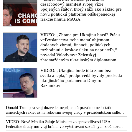
desaťbodový manifest svojej vízie
Spojených štátov, ktorý slúži ako základ pre
novú politickú platformu odštiepeneckej
frakcie hnutia MAGA
VIDEO: „Zbrane pre Ukrajinu hneď! Prácu
veľvyslanectva treba merať objemom
dodaných zbraní, financií, politických
rozhodnutí a krokov tlaku na nepriateľa,“
povedal Volodymyr Zelenskyj
zhromaždeným ukrajinským diplomatom v
Kyjeve. Donald Trump mu potom odkázal,
že USA Ukrajine nedodajú protiraketové
VIDEO: „Ukrajina bude túto zimu bez
systémy Patriot
svetla a tepla,“ predpovedá bývalý predseda
ukrajinského parlamentu Dmytro
Razumkov
Donald Trump sa vraj dozvedel nepríjemnú pravdu o nedostatku
amerických rakiet až na rokovaní svojej vlády v prezidentskom sídle
Camp David v Marylande, a preto musel odložiť plánované útoky na
Irán. Prezident USA sa pre to údajne pohádal so šéfom Pentagónu, lebo
VIDEO: Nové Mexiko žaluje Ministerstvo spravodlivosti USA.
bol presvedčený o opaku
Federálne úrady mu vraj bránia vo vyšetrovaní sexuálnych zločinov
organizátora pedofilnej siete Jeffreyho Epsteina. Ten mal nariadiť, aby