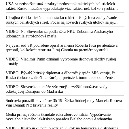
dve dievčatá zo zahraničia, ktoré boli uškrtené počas drsného
USA sa neúspešne snažia zakryť nedostatok taktických balistických
fetišistického sexu, pochovali v blízkosti jeho ranča v tomto americkom
rakiet. Rusko mesačne vyprodukuje viac rakiet, než koľko vyrobia
štáte
všetci producenti systémov Patriot dohromady
Ukrajina čelí kritickému nedostatku rakiet určených na zachytávanie
ruských balistických striel. Počas najnovších ruských útokov sa jej
nepodarilo zostreliť ani jednu. Volodymyr Zelenskyj sa v zúfalstve snaží
prostredníctvom NATO zabezpečiť ich dodávky
VIDEO: Na Slovensku sa podľa šéfa NKÚ Ľubomíra Andrassyho
udomácnila eurofondová mafia
Najvyšší súd SR podrobne opísal zranenia Roberta Fica po atentáte a
spresnil, koľkokrát terorista Juraj Cintula na premiéra vystrelil
VIDEO: Vladimir Putin oznámil vytvorenie dronovej zložky ruskej
armády
VIDEO: Bývalý britský diplomat a dlhoročný špión MI6 varuje, že
Rusko čoskoro zaútočí na Európu, pretože k tomu bude dotlačené
rovnako, ako bolo dotlačené k invázii na Ukrajinu v roku 2022.
Zelenskyj medzitým v Kyjeve naliehal na zhromaždených diplomatov,
VIDEO: Slovensko nemôže výraznejšie zvýšiť množstvo vody
aby vo svete zháňali energie pre Ukrajinu na zimu. Putin vraj bude
odtekajúcej Dunajom do Maďarska
mobilizovať a vojna sa do zimy pravdepodobne neskončí
Sudcovia porazili novinárov 35:19. Šéfka Súdnej rady Marcela Kosová
viní Denník N z krivenia reality
Médiá pri najväčšom škandále roka zborovo mlčia. Vypočúvanie
bývaleho hlavného lekárskeho poradcu Bieleho domu Anthonyho
Fauciho pred výborom amerického Senátu väčšina médií ignorovala
VIDEO: Rusko uskutočnilo rozsiahly útok na logistické a distribučné