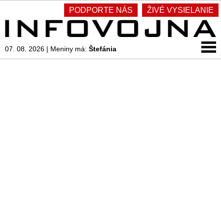
PODPORTE NÁS
ŽIVÉ VYSIELANIE
07. 08. 2026
|
Meniny má:
Štefánia