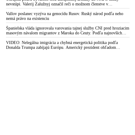
nevstúpi. Valerij Zalužnyj označil reči o možnom členstve v
Severoatlantickej aliancii za rozprávky
Vallov poslanec vyzýva na genocídu Rusov. Ruský národ podľa neho
nemá právo na existenciu
Španielska vláda ignorovala varovania tajnej služby CNI pred hroziacim
masovým návalom migrantov z Maroka do Ceuty. Podľa najnovších
správ preniklo do tejto španielskej exklávy na severe Afriky vyše 70-
tisíc migrantov
VIDEO: Nelegálna imigrácia a chybná energetická politika podľa
Donalda Trumpa zabíjajú Európu. Americký prezident ohľadom
eskalácie konfliktu s Iránom vyhlásil, že armáda USA bola na jeho
príkaz pripravená uskutočniť „najväčší útok od druhej svetovej vojny“