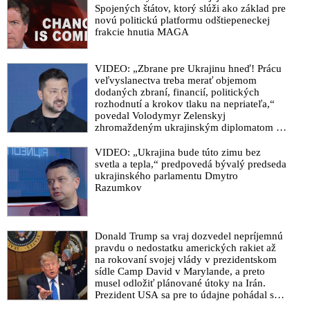
Spojených štátov, ktorý slúži ako základ pre
novú politickú platformu odštiepeneckej
frakcie hnutia MAGA
VIDEO: „Zbrane pre Ukrajinu hneď! Prácu
veľvyslanectva treba merať objemom
dodaných zbraní, financií, politických
rozhodnutí a krokov tlaku na nepriateľa,“
povedal Volodymyr Zelenskyj
zhromaždeným ukrajinským diplomatom v
Kyjeve. Donald Trump mu potom odkázal,
že USA Ukrajine nedodajú protiraketové
VIDEO: „Ukrajina bude túto zimu bez
systémy Patriot
svetla a tepla,“ predpovedá bývalý predseda
ukrajinského parlamentu Dmytro
Razumkov
Donald Trump sa vraj dozvedel nepríjemnú
pravdu o nedostatku amerických rakiet až
na rokovaní svojej vlády v prezidentskom
sídle Camp David v Marylande, a preto
musel odložiť plánované útoky na Irán.
Prezident USA sa pre to údajne pohádal so
šéfom Pentagónu, lebo bol presvedčený o