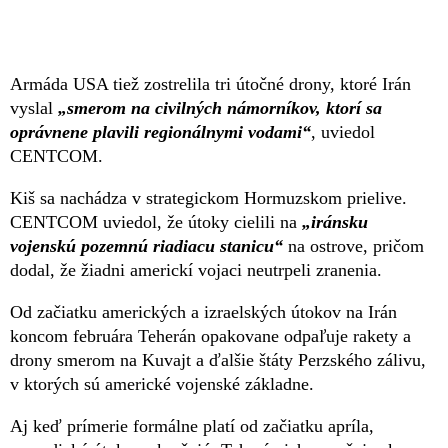
Armáda USA tiež zostrelila tri útočné drony, ktoré Irán
vyslal
„smerom na civilných námorníkov, ktorí sa
oprávnene plavili regionálnymi vodami“
, uviedol
CENTCOM.
Kiš sa nachádza v strategickom Hormuzskom prielive.
CENTCOM uviedol, že útoky cielili na
„iránsku
vojenskú pozemnú riadiacu stanicu“
na ostrove, pričom
dodal, že žiadni americkí vojaci neutrpeli zranenia.
Od začiatku amerických a izraelských útokov na Irán
koncom februára Teherán opakovane odpaľuje rakety a
drony smerom na Kuvajt a ďalšie štáty Perzského zálivu,
v ktorých sú americké vojenské základne.
Aj keď prímerie formálne platí od začiatku apríla,