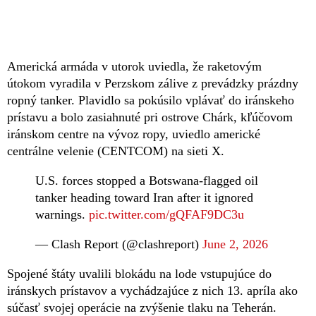
Americká armáda v utorok uviedla, že raketovým
útokom vyradila v Perzskom zálive z prevádzky prázdny
ropný tanker. Plavidlo sa pokúsilo vplávať do iránskeho
prístavu a bolo zasiahnuté pri ostrove Chárk, kľúčovom
iránskom centre na vývoz ropy, uviedlo americké
centrálne velenie (CENTCOM) na sieti X.
U.S. forces stopped a Botswana-flagged oil
tanker heading toward Iran after it ignored
warnings.
pic.twitter.com/gQFAF9DC3u
— Clash Report (@clashreport)
June 2, 2026
Spojené štáty uvalili blokádu na lode vstupujúce do
iránskych prístavov a vychádzajúce z nich 13. apríla ako
súčasť svojej operácie na zvýšenie tlaku na Teherán.