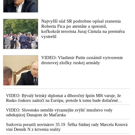
Najvyšší súd SR podrobne opísal zranenia
Roberta Fica po atentáte a spresnil,
koľkokrát terorista Juraj Cintula na premiéra
vystrelil
VIDEO: Vladimir Putin oznámil vytvorenie
dronovej zložky ruskej armády
VIDEO: Bývalý britský diplomat a dlhoročný špión MI6 varuje, že
Rusko čoskoro zaútočí na Európu, pretože k tomu bude dotlačené
rovnako, ako bolo dotlačené k invázii na Ukrajinu v roku 2022.
Zelenskyj medzitým v Kyjeve naliehal na zhromaždených diplomatov,
VIDEO: Slovensko nemôže výraznejšie zvýšiť množstvo vody
aby vo svete zháňali energie pre Ukrajinu na zimu. Putin vraj bude
odtekajúcej Dunajom do Maďarska
mobilizovať a vojna sa do zimy pravdepodobne neskončí
Sudcovia porazili novinárov 35:19. Šéfka Súdnej rady Marcela Kosová
viní Denník N z krivenia reality