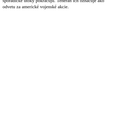
sporadické útoky pokračujú. Teherán ich označuje ako
odvetu za americké vojenské akcie.