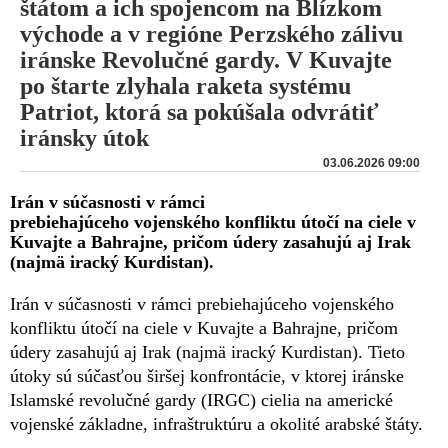
štátom a ich spojencom na Blízkom
východe a v regióne Perzského zálivu
iránske Revolučné gardy. V Kuvajte
po štarte zlyhala raketa systému
Patriot, ktorá sa pokúšala odvrátiť
iránsky útok
03.06.2026 09:00
Irán v súčasnosti v rámci
prebiehajúceho vojenského konfliktu útočí na ciele v
Kuvajte a Bahrajne, pričom údery zasahujú aj Irak
(najmä iracký Kurdistan).
Irán v súčasnosti v rámci prebiehajúceho vojenského
konfliktu útočí na ciele v Kuvajte a Bahrajne, pričom
údery zasahujú aj Irak (najmä iracký Kurdistan). Tieto
útoky sú súčasťou širšej konfrontácie, v ktorej iránske
Islamské revolučné gardy (IRGC) cielia na americké
vojenské základne, infraštruktúru a okolité arabské štáty.