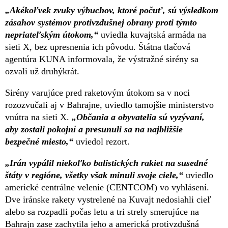
„Akékoľvek zvuky výbuchov, ktoré počuť, sú výsledkom
zásahov systémov protivzdušnej obrany proti týmto
nepriateľským útokom,“
uviedla kuvajtská armáda na
sieti X, bez upresnenia ich pôvodu. Štátna tlačová
agentúra KUNA informovala, že výstražné sirény sa
ozvali už druhýkrát.
Sirény varujúce pred raketovým útokom sa v noci
rozozvučali aj v Bahrajne, uviedlo tamojšie ministerstvo
vnútra na sieti X.
„Občania a obyvatelia sú vyzývaní,
aby zostali pokojní a presunuli sa na najbližšie
bezpečné miesto,“
uviedol rezort.
„Irán vypálil niekoľko balistických rakiet na susedné
štáty v regióne, všetky však minuli svoje ciele,“
uviedlo
americké centrálne velenie (CENTCOM) vo vyhlásení.
Dve iránske rakety vystrelené na Kuvajt nedosiahli cieľ
alebo sa rozpadli počas letu a tri strely smerujúce na
Bahrajn zase zachytila jeho a americká protivzdušná