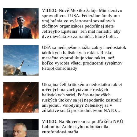
VIDEO: Nové Mexiko žaluje Ministerstvo
spravodlivosti USA. Federálne úrady mu
vraj bránia vo vyšetrovaní sexuálnych
zločinov organizátora pedofilnej siete
Jeffreyho Epsteina. Ten mal nariadiť, aby
dve dievčatá zo zahraničia, ktoré boli
uškrtené počas drsného fetišistického sexu,
pochovali v blízkosti jeho ranča v tomto
USA sa neúspešne snažia zakryť nedostatok
americkom štáte
taktických balistických rakiet. Rusko
mesačne vyprodukuje viac rakiet, než
koľko vyrobia všetci producenti systémov
Patriot dohromady
Ukrajina čelí kritickému nedostatku rakiet
určených na zachytávanie ruských
balistických striel. Počas najnovších
ruských útokov sa jej nepodarilo zostreliť
ani jednu. Volodymyr Zelenskyj sa v
zúfalstve snaží prostredníctvom NATO
zabezpečiť ich dodávky
VIDEO: Na Slovensku sa podľa šéfa NKÚ
Ľubomíra Andrassyho udomácnila
eurofondová mafia