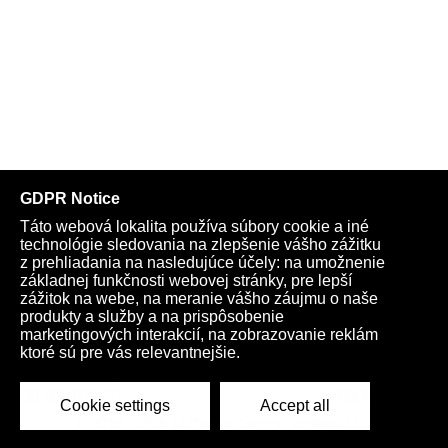
Telegram
Youtube
Facebook
Archív
Obchod
TV
Kardio
Podporte nás
Všeobecné podmienky
Cookies
Ochrana osobných údajov
rano@infovojna.bz
+421 908 936 277
+421 950 661 116
© 2015 - 2026 | LiXonite Communications LLC
All Rights Reserved