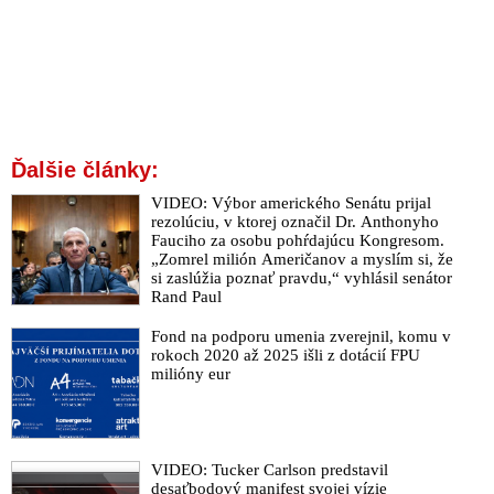
Ďalšie články:
VIDEO: Výbor amerického Senátu prijal
rezolúciu, v ktorej označil Dr. Anthonyho
Fauciho za osobu pohŕdajúcu Kongresom.
„Zomrel milión Američanov a myslím si, že
si zaslúžia poznať pravdu,“ vyhlásil senátor
Rand Paul
Fond na podporu umenia zverejnil, komu v
rokoch 2020 až 2025 išli z dotácií FPU
milióny eur
VIDEO: Tucker Carlson predstavil
desaťbodový manifest svojej vízie