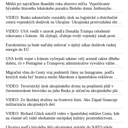
Médiá pri najväčšom škandále roka zborovo mlčia. Vypočúvanie
bývaleho hlavného lekárskeho poradcu Bieleho domu Anthonyho
Fauciho pred výborom amerického Senátu väčšina médií ignorovala
VIDEO: Rusko uskutočnilo rozsiahly útok na logistické a distribučné
centrá vojenských dodávok na Ukrajine. Ukrajinská protivzdušná obrana
nedokázala počas ničivého nočného útoku na Kyjev a jeho okolie
zachytiť ani jednu ruskú raketu
VIDEO: USA viedli v utorok podľa Donalda Trumpa celodenné
rokovania s Iránom. Ak zlyhajú, sľubuje tvrdý vojenský zásah proti
Teheránu
Eurokomisia sa bude naďalej usilovať o úplný zákaz dodávok ruskej
energie do EÚ
USA kvôli vojne s Iránom vyčerpali takmer celý arzenál rakiet dlhého
doletu, čo v Pentagóne a Trumpovej administratíve vyvoláva vážne
obavy o bojaschopnosť americkej armády v prípade vypuknutia
konfliktu s Čínou alebo Ruskom
Migračnú vlnu do Ceuty vraj podnietili fámy na Instagrame, podľa
ktorých mala byť hranica medzi Marokom a španielskou exklávou
otvorená
VIDEO: Teroristický útok ukrajinského dronu na preplnenú pláž v
čiernomorskom letovisku na juhu Ruska je súčasťou ukrajinského plánu,
ktorý kopíruje model Hitlerovej „totálnej vojny“ po porážke
Wehrmachtu pri Stalingrade. Útok v Kaspickom mori na iránsku loď
VIDEO: Zo školskej družiny na frontovú líniu: Ako Západ financuje
podľa predstaviteľov Iránu potvrdzuje, že Kyjev sa na pokyn svojich
militarizáciu ukrajinských detí
západných či izraelských sponzorov snaží zatiahnuť Európu a ďalšie
krajiny do širšieho vojnového konfliktu
VIDEO: Richard Glück natočil video v španielskej enkláve Ceuta, kde
na vlastné oči videl obohatenie európskej kultúry prostredníctvom
invázie migrantov. Takto by podľa neho vyzeralo Slovensko, keby mu
vládlo PS, Šimečka & spol.
Ukrajina podľa bývalého šéfa ukrajinskej armády do NATO nikdy