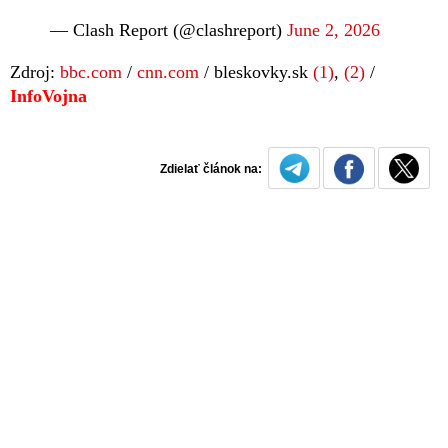
— Clash Report (@clashreport)
June 2, 2026
Zdroj:
bbc.com
/
cnn.com
/ bleskovky.sk
(1)
,
(2)
/
InfoVojna
Zdielať článok na: